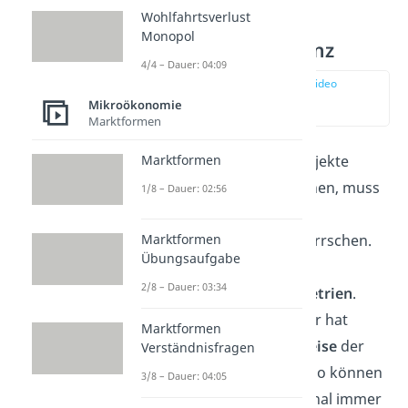
Wohlfahrtsverlust
Monopol
Markttransparenz
4/4 – Dauer: 04:09
zur Stelle im Video
springen
Mikroökonomie
(02:02)
Marktformen
Damit Wirtschaftssubjekte
Marktformen
rational handeln können, muss
1/8 – Dauer: 02:56
vollkommene
Markttransparenz
herrschen.
Marktformen
Übungsaufgabe
Es gibt also
keine
2/8 – Dauer: 03:34
Informationsasymmetrien
.
Jeder Marktteilnehmer hat
Marktformen
Kenntnis über die Preise
der
Verständnisfragen
angebotenen Güter. So können
3/8 – Dauer: 04:05
sich Nachfrager rational immer