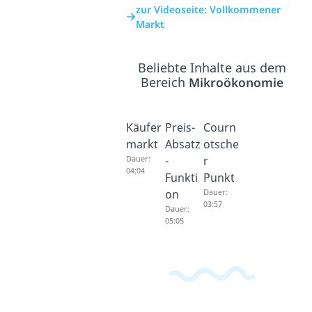
zur Videoseite: Vollkommener
Markt
Beliebte Inhalte aus dem
Bereich
Mikroökonomie
Käufer
Preis-
Courn
markt
Absatz
otsche
Dauer:
-
r
04:04
Funkti
Punkt
on
Dauer:
03:57
Dauer:
05:05