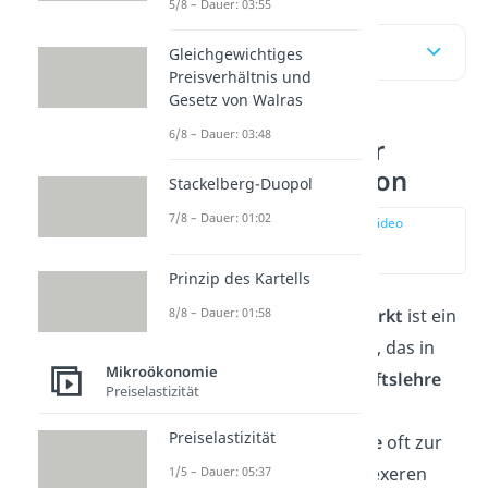
5/8 – Dauer: 03:55
Inhaltsübersicht
Gleichgewichtiges
Preisverhältnis und
Gesetz von Walras
6/8 – Dauer: 03:48
Vollkommener
Markt Definition
Stackelberg-Duopol
7/8 – Dauer: 01:02
zur Stelle im Video
springen
(00:13)
Prinzip des Kartells
Der
vollkommene Markt
ist ein
8/8 – Dauer: 01:58
theoretisches Modell
, das in
Mikroökonomie
der
Betriebswirtschaftslehre
Preiselastizität
und in der
Preiselastizität
Volkswirtschaftslehre
oft zur
Erklärung von komplexeren
1/5 – Dauer: 05:37