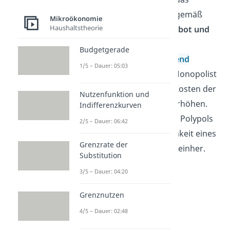
Marktgleichgewicht
gemäß
Mikroökonomie
Haushaltstheorie
dem Modell von
Angebot und
Nachfrage
nicht
Budgetgerade
wohlfahrtsmaximierend
1/5 – Dauer: 05:03
einstellen, denn der Monopolist
würde den Preis auf Kosten der
Nutzenfunktion und
Konsumentenrente
erhöhen.
Indifferenzkurven
Mit dem Merkmal des Polypols
2/5 – Dauer: 06:42
geht auch die Möglichkeit eines
Grenzrate der
freien Markteintritts
einher.
Substitution
3/5 – Dauer: 04:20
Grenznutzen
4/5 – Dauer: 02:48