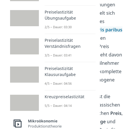
Konzepten und Beziehungen
Preiselastizität
genutzt wird. Es handelt sich
Übungsaufgabe
dabei um eine Form des
2/5 – Dauer: 03:30
Marktes, bei der
ceteris paribus
alle kaufentscheidenden
Preiselastizität
Faktoren bis auf den Preis
Verständnisfragen
unwichtig sind. Man geht davon
3/5 – Dauer: 03:41
aus, dass alle Marktteilnehmer
Preiselastizität
rational handeln und komplette
Klausuraufgabe
Transparenz und homogene
4/5 – Dauer: 04:56
Güter vorliegen. Der
vollkommene Markt ist die
Kreuzpreiselastizität
Bedingung
für den klassischen
5/5 – Dauer: 04:14
Zusammenhang zwischen
Preis
,
Angebot
und
Nachfrage
und
Mikroökonomie
Produktionstheorie