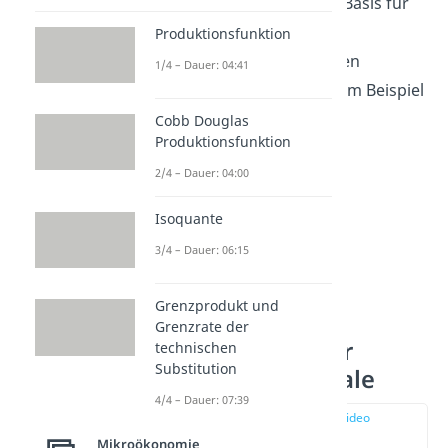
bildet somit auch die Basis für
die meisten anderen
Produktionsfunktion
gesamtwirtschaftlichen
1/4 – Dauer: 04:41
Überlegungen, wie zum Beispiel
der
Preisbildung
.
Cobb Douglas
Produktionsfunktion
2/4 – Dauer: 04:00
Isoquante
3/4 – Dauer: 06:15
Grenzprodukt und
Grenzrate der
Vollkommener
technischen
Substitution
Markt Merkmale
4/4 – Dauer: 07:39
zur Stelle im Video
springen
Mikroökonomie