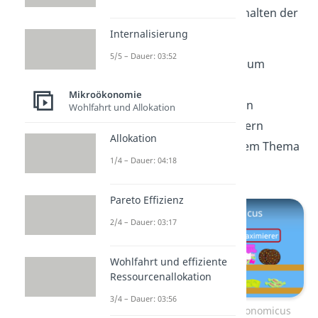
nicht auf das Kaufverhalten der
Konsumenten aus.
Internalisierung
5/5 – Dauer: 03:52
Wenn du noch mehr zum
Verhalten des Homo
Mikroökonomie
Oeconomicus erfahren
Wohlfahrt und Allokation
möchtest, schau dir gern
Allokation
unseren
Beitrag
zu dem Thema
1/4 – Dauer: 04:18
an!
Pareto Effizienz
2/4 – Dauer: 03:17
Wohlfahrt und effiziente
Ressourcenallokation
3/4 – Dauer: 03:56
Zum Video: Homo oeconomicus