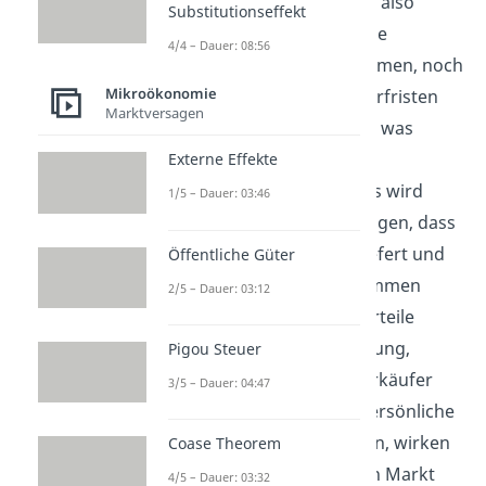
diesem Modell gibt es also
Substitutionseffekt
weder Standortvorteile
4/4 – Dauer: 08:56
bestimmter Unternehmen, noch
Mikroökonomie
unterschiedliche Lieferfristen
Marktversagen
und Transportkosten, was
Beispiele räumlicher
Externe Effekte
Präferenzen wären. Es wird
1/5 – Dauer: 03:46
auch davon ausgegangen, dass
jede Ware sofort geliefert und
Öffentliche Güter
vom Kunden angenommen
2/5 – Dauer: 03:12
wird, was zeitliche Vorteile
eliminiert. Auch Werbung,
Pigou Steuer
Freundlichkeit der Verkäufer
3/5 – Dauer: 04:47
oder Treue, welche persönliche
Präferenzen darstellen, wirken
Coase Theorem
sich im vollkommenen Markt
4/5 – Dauer: 03:32