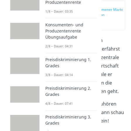
Produzentenrente
Vollkommener Markt
1/8 – Dauer: 03:35
Definition
(00:13)
Konsumenten- und
Produzentenrente
Übungsaufgabe
In diesem Beitrag zum
2/8 – Dauer: 04:31
vollkommenen Markt erfährst
du, warum er so eine zentrale
Preisdiskriminierung 1.
Rolle in der Gesamtwirtschaft
Grades
spielt, welche Merkmale er
3/8 – Dauer: 04:14
besitzt und wie bei ihm die
Preisdiskriminierung 2.
Preisbildung vonstatten geht.
Grades
Durch zusehen und zuhören
4/8 – Dauer: 07:41
lernst du schneller? Dann schau
Preisdiskriminierung 3.
doch in unser
Video
rein!
Grades