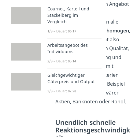
Nachfrage nach einem Angebot
Cournot, Kartell und
bestimmt. Um das zu
Stackelberg im
gewährleisten, müssen alle
Vergleich
Güter in einem Markt
homogen
,
1/3 – Dauer: 06:17
also gleich sein. Es gibt also
Arbeitsangebot des
weder Unterschiede in Qualität,
Individuums
Optik, oder Verpackung und
2/3 – Dauer: 05:14
Konsumenten sind somit
hinsichtlich dieser Kriterien
Gleichgewichtiger
Güterpreis und Output
indifferent
. Ein reales Beispiel
3/3 – Dauer: 02:28
für homogene Güter wären
Aktien, Banknoten oder Rohöl.
Unendlich schnelle
Reaktionsgeschwindigk