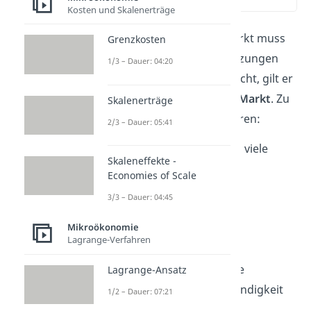
(00:34)
Kosten und Skalenerträge
Der vollkommene Markt muss
Grenzkosten
bestimmte Voraussetzungen
1/3 – Dauer: 04:20
erfüllen. Tut er dies nicht, gilt er
als
unvollkommener Markt
. Zu
Skalenerträge
den Merkmalen gehören:
2/3 – Dauer: 05:41
Viele Anbieter und viele
Skaleneffekte -
Nachfrager
Economies of Scale
Rationalität der
3/3 – Dauer: 04:45
Marktteilnehmer
Mikroökonomie
Markttransparenz
Lagrange-Verfahren
Homogene Güter
Unendlich schnelle
Lagrange-Ansatz
Reaktionsgeschwindigkeit
1/2 – Dauer: 07:21