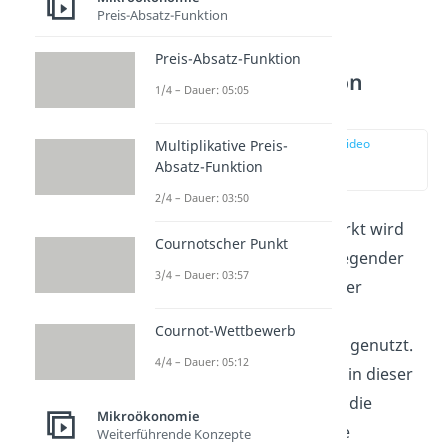
Preis-Absatz-Funktion
Preis-Absatz-Funktion
Homogenität von
1/4 – Dauer: 05:05
Gütern
zur Stelle im Video
Multiplikative Preis-
springen
Absatz-Funktion
(02:27)
2/4 – Dauer: 03:50
Der vollkommene Markt wird
Cournotscher Punkt
zur Erklärung grundlegender
3/4 – Dauer: 03:57
Zusammenhänge in der
Betriebs- und
Cournot-Wettbewerb
Volkswirtschaftslehre genutzt.
4/4 – Dauer: 05:12
Die Preisbildung wird in dieser
Marktform nur durch die
Mikroökonomie
gesamtwirtschaftliche
Weiterführende Konzepte