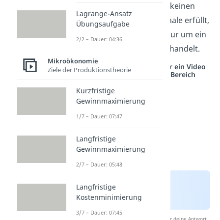
In der Realität gibt es keinen
Lagrange-Ansatz
Markt, der alle Merkmale erfüllt,
Übungsaufgabe
weshalb es sich hier nur um ein
2/2 – Dauer: 04:36
theoretisches Modell handelt.
Mikroökonomie
Studyflix vernetzt: Hier ein Video
Ziele der Produktionstheorie
aus einem anderen Bereich
Kurzfristige
Gewinnmaximierung
1/7 – Dauer: 07:47
Langfristige
Gewinnmaximierung
2/7 – Dauer: 05:48
Langfristige
Kostenminimierung
3/7 – Dauer: 07:45
Nach Beantwortung speichern wir deine Antwort,