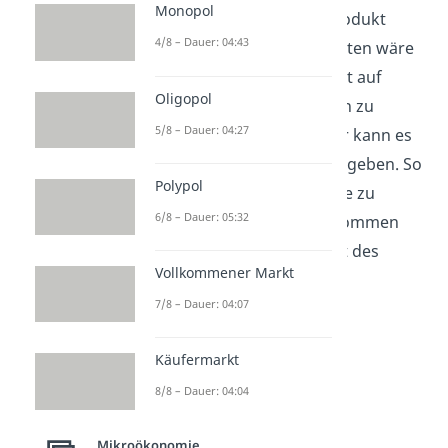
Monopol
für das günstigste Produkt
4/8 – Dauer: 04:43
entscheiden. Am ehesten wäre
dies in der Wirklichkeit auf
Oligopol
Vergleichsplattformen zu
5/8 – Dauer: 04:27
finden. Aber auch hier kann es
Wissensunterschiede geben. So
Polypol
kann es beispielsweise zu
6/8 – Dauer: 05:32
versteckten Kosten kommen
oder aber die Qualität des
Vollkommener Markt
Produkts ist nicht
7/8 – Dauer: 04:07
erwartungsgemäß.
Käufermarkt
8/8 – Dauer: 04:04
Mikroökonomie