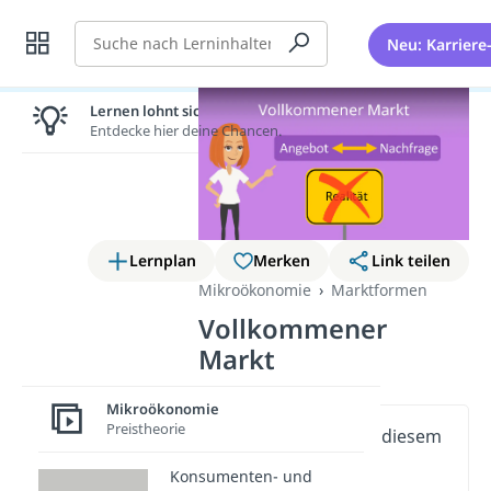
Suche
Neu: Karriere
Lernen lohnt sich!
Entdecke hier deine Chancen.
Lernplan
Merken
Link teilen
Mikroökonomie
Marktformen
Vollkommener
Markt
Mikroökonomie
Preistheorie
Wichtige Inhalte in diesem
Video
Konsumenten- und