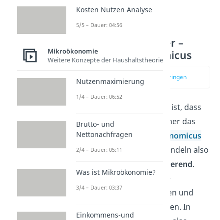
Kosten Nutzen Analyse
5/5 – Dauer: 04:56
Rationalität der
Marktteilnehmer –
Mikroökonomie
Homo Oeconomicus
Weitere Konzepte der Haushaltstheorie
zum Video springen
Nutzenmaximierung
1/4 – Dauer: 06:52
Ein weiteres Merkmal ist, dass
für alle Marktteilnehmer das
Brutto- und
Nettonachfragen
Ideal des
Homo Oeconomicus
gilt. Konsumenten handeln also
2/4 – Dauer: 05:11
immer
nutzenmaximierend
.
Was ist Mikroökonomie?
Dabei existieren keine
3/4 – Dauer: 03:37
persönlichen, zeitlichen und
räumlichen Präferenzen. In
Einkommens-und