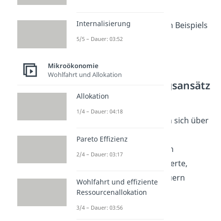
anhand eines
Internalisierung
umweltökonomischen Beispiels
kurz erklärt:
5/5 – Dauer: 03:52
Mikroökonomie
Staatliche
Wohlfahrt und Allokation
Internalisierungsansätz
e
Allokation
1/4 – Dauer: 04:18
Externe Effekte lassen sich über
staatliche Eingriffe
Pareto Effizienz
internalisieren
, indem
2/4 – Dauer: 03:17
beispielsweise Richtwerte,
Grenzwerte oder Steuern
Wohlfahrt und effiziente
eingeführt werden.
Ressourcenallokation
3/4 – Dauer: 03:56