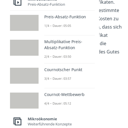
Verschmutzungszertifikaten.
Preis-Absatz-Funktion
Diese erlauben eine bestimmte
Preis-Absatz-Funktion
Menge der externen Kosten zu
1/4 – Dauer: 05:05
produzieren. Dadurch, dass sich
eine Firma diese Zertifikat
Multiplikative Preis-
kaufen muss, werden die
Absatz-Funktion
Kosten auf den Preis des Gutes
2/4 – Dauer: 03:50
umgelegt.
Cournotscher Punkt
3/4 – Dauer: 03:57
Cournot-Wettbewerb
4/4 – Dauer: 05:12
Mikroökonomie
Pigou-Steuer
Weiterführende Konzepte