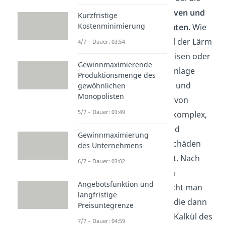
Bewertung von
positiven und
Kurzfristige
Kostenminimierung
negativen Externalitäten.
Wie
lässt sich zum Beispiel der Lärm
4/7 – Dauer: 03:54
einer Autobahn bepreisen oder
Gewinnmaximierende
wie viel ist eine Grünanlage
Produktionsmenge des
wert? Die Beurteilung und
gewöhnlichen
Monopolisten
damit die Bepreisung von
5/7 – Dauer: 03:49
externen Effekten ist komplex,
da die Zurechnung und
Gewinnmaximierung
Quantifizierung der Schäden
des Unternehmens
oder Nutzen unklar ist. Nach
6/7 – Dauer: 03:02
einer entsprechenden
Angebotsfunktion und
Internalisierung
spricht man
langfristige
von externen Kosten, die dann
Preisuntegrenze
in das wirtschaftliche Kalkül des
7/7 – Dauer: 04:59