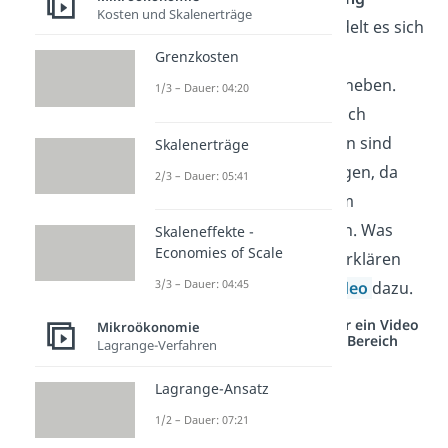
Kosten und Skalenerträge
externer Effekte
handelt es sich
um ein Verfahren, um
Grenzkosten
Marktversagen
zu beheben.
1/3 – Dauer: 04:20
Sowohl positive als auch
negative Externalitäten sind
Skalenerträge
dabei zu berücksichtigen, da
2/3 – Dauer: 05:41
beide Effekte zu einem
Marktversagen führen. Was
Skaleneffekte -
Economies of Scale
externe Effekte sind erklären
3/3 – Dauer: 04:45
wir dir in unserem
Video
dazu.
Studyflix vernetzt: Hier ein Video
Mikroökonomie
aus einem anderen Bereich
Lagrange-Verfahren
Lagrange-Ansatz
1/2 – Dauer: 07:21