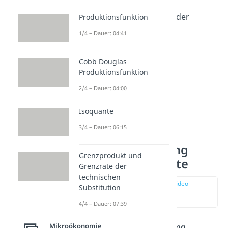
führt so zu einer
Wohlfahrtserhöhung der
Produktionsfunktion
Volkswirtschaft.
1/4 – Dauer: 04:41
Cobb Douglas
Produktionsfunktion
2/4 – Dauer: 04:00
Isoquante
3/4 – Dauer: 06:15
Internalisierung
Grenzprodukt und
externer Effekte
Grenzrate der
technischen
zur Stelle im Video
Substitution
springen
(00:35)
4/4 – Dauer: 07:39
Bei der
Internalisierung
Mikroökonomie