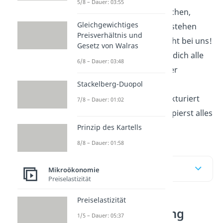
5/8 – Dauer: 03:55
Lernen heißt Infos suchen,
Gleichgewichtiges
lange Texte lesen, verstehen
Preisverhältnis und
oder verzweifeln…Nicht bei uns!
Gesetz von Walras
Unser
Video
fasst für dich alle
6/8 – Dauer: 03:48
relevanten Infos zu der
Wortbedeutung von
Stackelberg-Duopol
Internalisierung
strukturiert
7/8 – Dauer: 01:02
zusammen und du kapierst alles
in 0, nichts!
Prinzip des Kartells
8/8 – Dauer: 01:58
Inhaltsübersicht
Mikroökonomie
Preiselastizität
Preiselastizität
Internalisierung
1/5 – Dauer: 05:37