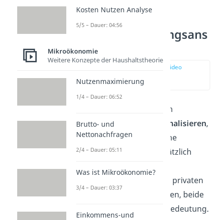
Kosten Nutzen Analyse
5/5 – Dauer: 04:56
Internalisierungsans
ätze
Mikroökonomie
Weitere Konzepte der Haushaltstheorie
zur Stelle im Video
springen
Nutzenmaximierung
(01:05)
1/4 – Dauer: 06:52
Um die ökonomischen
Ineffizienzen zu
internalisieren
,
Brutto- und
Nettonachfragen
existieren verschiedene
2/4 – Dauer: 05:11
Instrumente. Grundsätzlich
wird dabei zwischen
Was ist Mikroökonomie?
marktkonformen und privaten
3/4 – Dauer: 03:37
Ansätzen unterschieden, beide
haben eine wichtige Bedeutung.
Einkommens-und