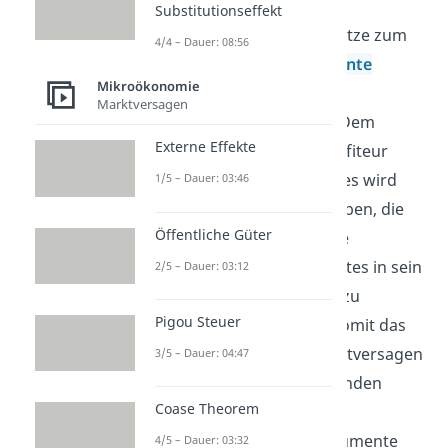
Insgesamt haben die
Substitutionseffekt
Internalisierungsansätze zum
4/4 – Dauer: 08:56
Ziel das
pareto-effiziente
Mikroökonomie
Wohlfahrtsoptimum
Marktversagen
wiederherzustellen. Dem
Externe Effekte
Verursacher oder Profiteur
eines externen Effektes wird
1/5 – Dauer: 03:46
dabei ein Anreiz gegeben, die
Öffentliche Güter
negative oder positive
Auswirkung des Effektes in sein
2/5 – Dauer: 03:12
Entscheidungskalkül zu
Pigou Steuer
verinnerlichen
und somit das
vorherrschende Marktversagen
3/5 – Dauer: 04:47
zu beheben. Im Folgenden
Coase Theorem
werden die
Internalisierungsinstumente
4/5 – Dauer: 03:32