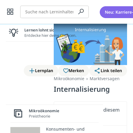
Suche
Neu: Karriere
Lernen lohnt sich!
Entdecke hier deine Chancen.
Lernplan
Merken
Link teilen
Mikroökonomie
Marktversagen
Internalisierung
Wichtige Inhalte in diesem
Mikroökonomie
Preistheorie
Video
Konsumenten- und