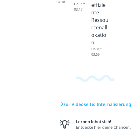
04:18
Dauer:
effizie
03:17
nte
Ressou
rcenall
okatio
n
Dauer:
03:56
zur Videoseite: Internalisierung
Lernen lohnt sich!
Entdecke hier deine Chancen.