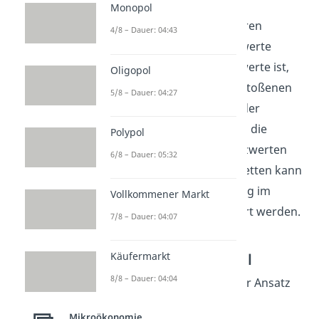
einer bestimmten
Monopol
Abgasplakette passieren
4/8 – Dauer: 04:43
dürfen, deren Abgaswerte
unterhalb der Grenzwerte ist,
Oligopol
werden so die ausgestoßenen
5/8 – Dauer: 04:27
Abgase reduziert (in der
Verkehrszone). Durch die
Polypol
Einführung von Grenzwerten
6/8 – Dauer: 05:32
und damit Abgasplaketten kann
die Luftverschmutzung im
Vollkommener Markt
Stadtzentrum reguliert werden.
7/8 – Dauer: 04:07
Zertifikatehandel
Käufermarkt
8/8 – Dauer: 04:04
Ein anderer staatlicher Ansatz
ist die Einführung von
Mikroökonomie