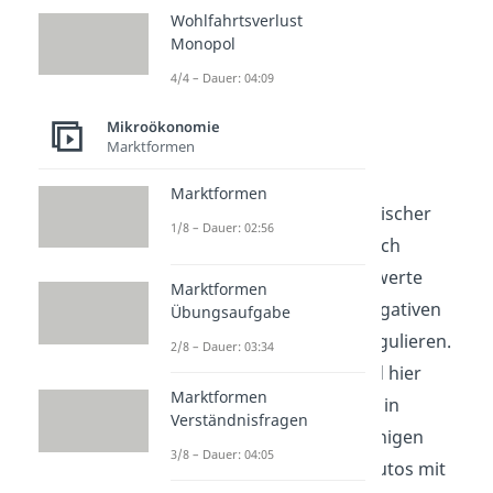
Wohlfahrtsverlust
Monopol
4/4 – Dauer: 04:09
Mikroökonomie
Marktformen
Grenzwerte
Marktformen
Mittels ordnungspolitischer
1/8 – Dauer: 02:56
Maßnahmen lassen sich
beispielsweise Grenzwerte
Marktformen
einführen, um den negativen
Übungsaufgabe
externen Effekt
zu regulieren.
2/8 – Dauer: 03:34
Ein gutes Beispiel sind hier
Marktformen
Emissionsgrenzwerte in
Verständnisfragen
Großstädten. Da in einigen
3/8 – Dauer: 04:05
Verkehrszonen nur Autos mit