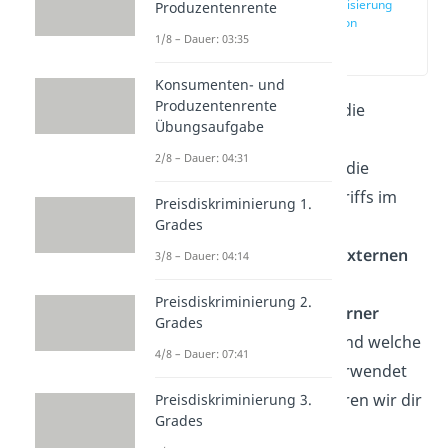
Internalisierung
Produzentenrente
Definition
1/8 – Dauer: 03:35
(00:14)
Konsumenten- und
Produzentenrente
Dieser Artikel erklärt die
Übungsaufgabe
Wortbedeutung von
2/8 – Dauer: 04:31
Internalisierung
und die
Verwendung des Begriffs im
Preisdiskriminierung 1.
wirtschaftlichen
Grades
Zusammenhang mit
externen
3/8 – Dauer: 04:14
Effekten
. Wie die
Preisdiskriminierung 2.
Internalisierung externer
Grades
Kosten
funktioniert und welche
4/8 – Dauer: 07:41
Instrumente dafür verwendet
werden können erklären wir dir
Preisdiskriminierung 3.
Grades
in diesem Artikel.