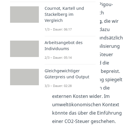
Die Einführung einer Pigou-
Cournot, Kartell und
Steuer ist eine klassisch
Stackelberg im
Vergleich
marktbasierte Lösung
, die wir
dir in unserem
Video
dazu
1/3 – Dauer: 06:17
genauer erklären. Grundsätzlich
Arbeitsangebot des
wird dabei zur Internalisierung
Individuums
externer Kosten eine Steuer
2/3 – Dauer: 05:14
eingeführt. Somit wird die
negative Externalität
bepreist.
Gleichgewichtiger
Güterpreis und Output
In der First-Best Lösung spiegelt
3/3 – Dauer: 02:28
der Produktpreis dann die
externen Kosten wider. Im
umweltökonomischen Kontext
könnte das über die Einführung
einer CO2-Steuer geschehen.