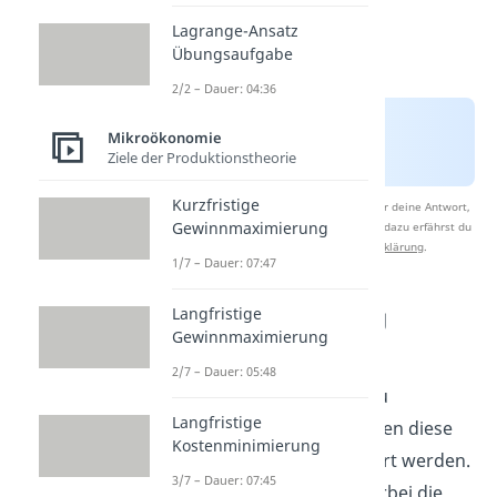
Lagrange-Ansatz
Übungsaufgabe
2/2 – Dauer: 04:36
Mikroökonomie
Ziele der Produktionstheorie
Kurzfristige
Nach Beantwortung speichern wir deine Antwort,
Gewinnmaximierung
um Studyflix zu verbessern. Mehr dazu erfährst du
in unserer
Datenschutzerklärung
.
1/7 – Dauer: 07:47
Internalisierung
Langfristige
Gewinnmaximierung
externer Kosten
2/7 – Dauer: 05:48
Um externe Effekte zu
Langfristige
internalisieren
, müssen diese
Kostenminimierung
zunächst monetarisiert werden.
3/7 – Dauer: 07:45
Hauptproblem ist hierbei die