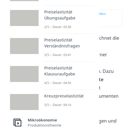
Definition
Preiselastizität
zur Stelle im Video
Übungsaufgabe
springen
(00:14)
2/5 – Dauer: 03:30
Internalisierung bezeichnet die
Preiselastizität
Verständnisfragen
Einbeziehung
oder
Verinnerlichung
externer
3/5 – Dauer: 03:41
Kosten in das
Preiselastizität
Wirtschaftsgeschehen. Dazu
Klausuraufgabe
werden
externe Effekte
4/5 – Dauer: 04:56
monetarisiert
und mit
Internalisierungsinstrumenten
Kreuzpreiselastizität
Teil des Marktes.
5/5 – Dauer: 04:14
Internalisierung wirkt
Mikroökonomie
Marktversagen entgegen und
Produktionstheorie