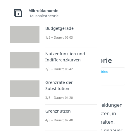
Mikroökonomie
Haushaltstheorie
Budgetgerade
1/5 – Dauer: 05:03
Nutzenfunktion und
Haushaltstheorie
Indifferenzkurven
2/5 – Dauer: 06:42
zur Stelle im Video
springen
(01:35)
Grenzrate der
Substitution
Die Haushaltstheorie
3/5 – Dauer: 04:20
untersucht die Entscheidungen
Grenznutzen
von Wirtschaftssubjekten, in
4/5 – Dauer: 02:48
diesem Fall von Haushalten.
Diese schauen wir uns genauer