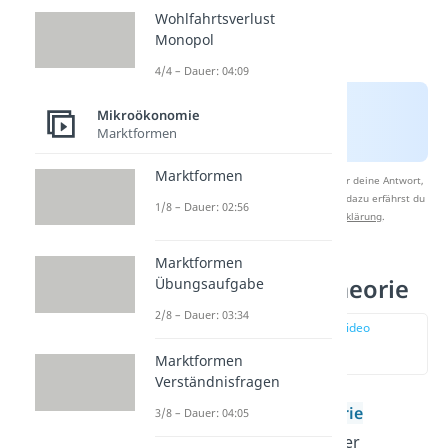
Wohlfahrtsverlust
Monopol
4/4 – Dauer: 04:09
Mikroökonomie
Marktformen
Marktformen
Nach Beantwortung speichern wir deine Antwort,
um Studyflix zu verbessern. Mehr dazu erfährst du
1/8 – Dauer: 02:56
in unserer
Datenschutzerklärung
.
Marktformen
Produktionstheorie
Übungsaufgabe
2/8 – Dauer: 03:34
zur Stelle im Video
springen
(02:10)
Marktformen
Verständnisfragen
Die
Produktionstheorie
3/8 – Dauer: 04:05
beschäftigt sich mit der