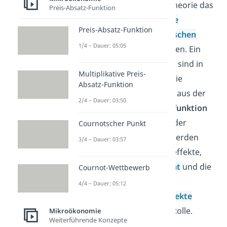
wie in der Haushaltstheorie das
Preis-Absatz-Funktion
Grenzprodukt und die
Preis-Absatz-Funktion
Grenzrate der technischen
1/4 – Dauer: 05:05
Substitution
berechnen. Ein
ganz zentraler Begriff sind in
Multiplikative Preis-
der Mikroökonomik die
Absatz-Funktion
Grenzkosten
, die sich aus der
2/4 – Dauer: 03:50
Ableitung der
Kostenfunktion
berechnen lassen. In der
Cournotscher Punkt
Produktionstheorie werden
3/4 – Dauer: 03:57
darüber hinaus Preiseffekte,
wie die
Preiselastizität
und die
Cournot-Wettbewerb
Kreuzpreiselastizität
4/4 – Dauer: 05:12
untersucht.
Skaleneffekte
spielen ebenso eine Rolle.
Mikroökonomie
Weiterführende Konzepte