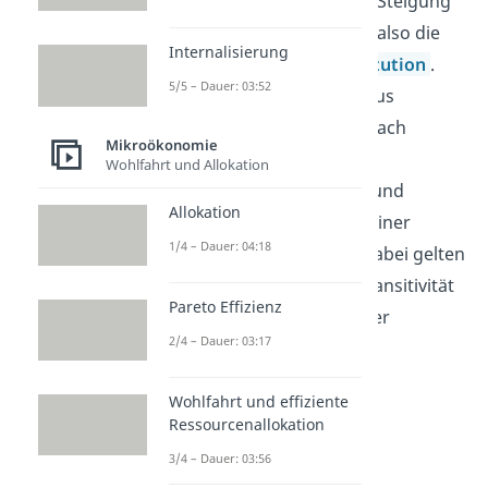
Grenznutzen
und die Steigung
der Indifferenzkurve, also die
Internalisierung
Grenzrate der Substitution
.
5/5 – Dauer: 03:52
Der Haushalt strebt aus
ökonomischer Sicht nach
Mikroökonomie
individueller
Wohlfahrt und Allokation
Nutzenmaximierung und
Allokation
handelt entsprecht seiner
1/4 – Dauer: 04:18
Präferenzordnung. Dabei gelten
die Annahmen von Transitivität
Pareto Effizienz
und Vollständigkeit der
2/4 – Dauer: 03:17
Präferenzen.
Wohlfahrt und effiziente
Ressourcenallokation
3/4 – Dauer: 03:56