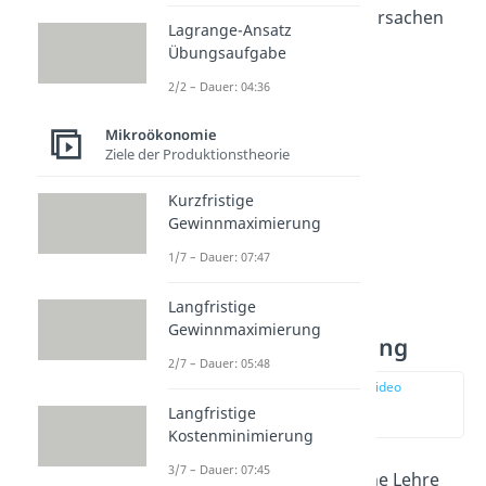
Mikroökonomie mit Ursachen
Lagrange-Ansatz
und Behebung von
Übungsaufgabe
Marktversagen
.
2/2 – Dauer: 04:36
Mikroökonomie
Ziele der Produktionstheorie
Kurzfristige
Gewinnmaximierung
1/7 – Dauer: 07:47
Langfristige
Mikroökonomie
Gewinnmaximierung
Zusammenfassung
2/7 – Dauer: 05:48
zur Stelle im Video
springen
Langfristige
(00:29)
Kostenminimierung
3/7 – Dauer: 07:45
Die mikroökonomische Lehre