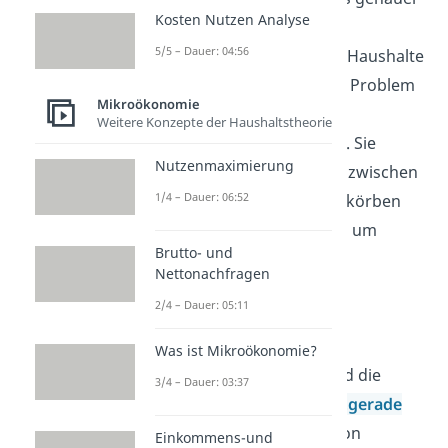
Kosten Nutzen Analyse
in unserer Playlist zur
5/5 – Dauer: 04:56
Haushaltstheorie
an. Haushalte
stehen dabei vor dem Problem
Mikroökonomie
der individuellen
Weitere Konzepte der Haushaltstheorie
Nutzenmaximierung
. Sie
Nutzenmaximierung
haben meist die Wahl zwischen
1/4 – Dauer: 06:52
verschiedenen Warenkörben
auf dem
Gütermarkt
, um
Brutto- und
anhand gegebener
Nettonachfragen
Präferenzordnung zu
2/4 – Dauer: 05:11
entscheiden.
Aus einer gegebenen
Was ist Mikroökonomie?
Budgetrestriktion wird die
3/4 – Dauer: 03:37
dazugehörige
Budgetgerade
aufgestellt. Anhand von
Einkommens-und