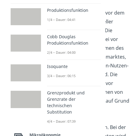
Entscheidungen von
Produktionsfunktion
Wirtschaftssubjekten vor dem
1/4 – Dauer: 04:41
Hintergrund individueller
Nutzenmaximierung. Die
Cobb Douglas
Haushalte stehen dabei vor
Produktionsfunktion
Entscheidungsproblemen des
2/4 – Dauer: 04:00
Güter-Dienstleistungsmarktes,
denen mit einer Kosten-Nutzen-
Isoquante
Analyse begegnet wird. Die
3/4 – Dauer: 06:15
Unternehmen stehen vor
Koordinationsproblemen von
Grenzprodukt und
Grenzrate der
Produktionsfaktoren
auf Grund
technischen
von Arbeitsteiligkeit
Substitution
verschiedenen
4/4 – Dauer: 07:39
Produktionsprozessen. Bei der
Mikroökonomie
Betrachtung von Märkten wird