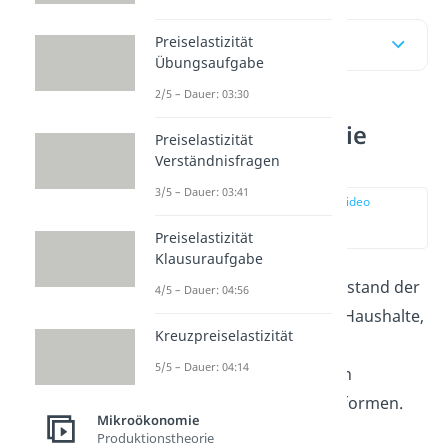
Preiselastizität
Inhaltsübersicht
Übungsaufgabe
2/5 – Dauer: 03:30
Mikroökonomie
Preiselastizität
Definition
Verständnisfragen
3/5 – Dauer: 03:41
zur Stelle im Video
springen
(00:15)
Preiselastizität
Klausuraufgabe
Untersuchungsgegenstand der
4/5 – Dauer: 04:56
Mikroökonomie sind Haushalte,
Kreuzpreiselastizität
Unternehmen sowie
5/5 – Dauer: 04:14
Wohlfahrtseffekte von
verschiedenen Marktformen.
Mikroökonomie
Analysiert werden die
Produktionstheorie