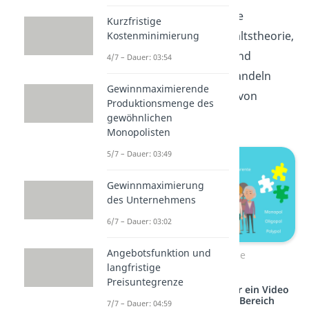
wird in drei Teilgebiete
Kurzfristige
untergliedert: Haushaltstheorie,
Kostenminimierung
Produktionstheorie und
4/7 – Dauer: 03:54
Preistheorie. Wir behandeln
Gewinnmaximierende
zusätzlich die Effekte von
Produktionsmenge des
Marktversagen.
gewöhnlichen
Monopolisten
5/7 – Dauer: 03:49
Gewinnmaximierung
des Unternehmens
6/7 – Dauer: 03:02
Angebotsfunktion und
Mikroökonomie
langfristige
Preisuntegrenze
Studyflix vernetzt: Hier ein Video
aus einem anderen Bereich
7/7 – Dauer: 04:59