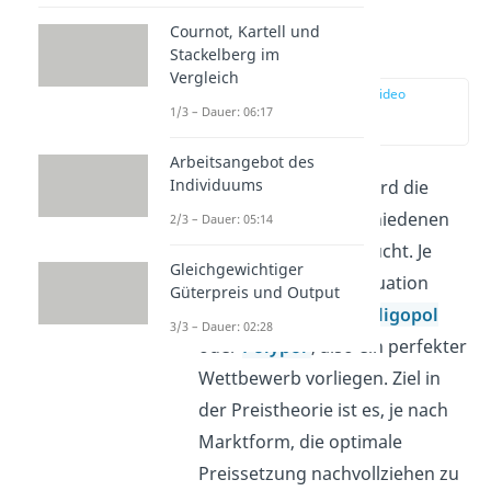
Cournot, Kartell und
Preistheorie
Stackelberg im
Vergleich
zur Stelle im Video
springen
1/3 – Dauer: 06:17
(02:43)
Arbeitsangebot des
Individuums
In der
Preistheorie
wird die
Preisbildung in verschiedenen
2/3 – Dauer: 05:14
Marktformen
untersucht. Je
Gleichgewichtiger
nach Wettbewerbssituation
Güterpreis und Output
kann ein
Monopol
,
Oligopol
3/3 – Dauer: 02:28
oder
Polypol
, also ein perfekter
Wettbewerb vorliegen. Ziel in
der Preistheorie ist es, je nach
Marktform, die optimale
Preissetzung nachvollziehen zu