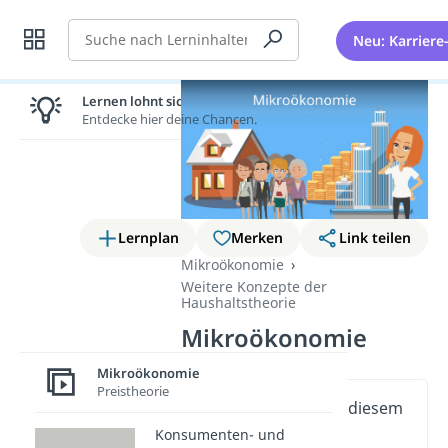
Suche
Neu: Karriere
Lernen lohnt sich!
Entdecke hier deine Chancen.
Lernplan
Merken
Link teilen
Mikroökonomie
Weitere Konzepte der
Haushaltstheorie
Mikroökonomie
Mikroökonomie
Preistheorie
Wichtige Inhalte in diesem
Video
Konsumenten- und