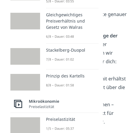
5/8 – Dauer: 03:55
uns am Ende die
Entstehungsgeschichte genauer
Gleichgewichtiges
Preisverhältnis und
an.
Gesetz von Walras
Wenn du die
Grundzüge der
6/8 – Dauer: 03:48
Mikroökonomik
besser
Stackelberg-Duopol
verstehen willst haben wir
7/8 – Dauer: 01:02
genau das Richtige für dich:
Unser
Video
zur
Prinzip des Kartells
Mikroökonomie
! Damit erhältst
8/8 – Dauer: 01:58
du eine gute Übersicht über die
wichtigsten
VWL
Mikroökonomie
Mikroökonomie
Themen –
Preiselastizität
einfach erklärt, perfekt für
Preiselastizität
deine nächste Klausur.
1/5 – Dauer: 05:37