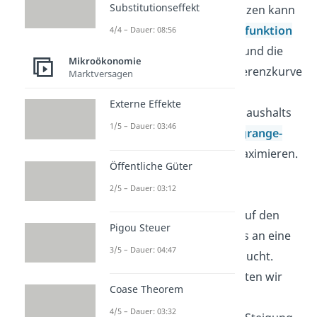
Substitutionseffekt
individuellen Präferenzen kann
man dann die
Nutzenfunktion
4/4 – Dauer: 08:56
des Haushalts bilden und die
Mikroökonomie
entsprechende Indifferenzkurve
Marktversagen
zeichnen. Anhand der
Externe Effekte
Nutzenfunktion des Haushalts
1/5 – Dauer: 03:46
lässt sich mit dem
Lagrange-
Ansatz
der Nutzen maximieren.
Öffentliche Güter
Anschließend werden
2/5 – Dauer: 03:12
Einkommens- und
Substitutionseffekt
auf den
Pigou Steuer
Haushalt im Anschluss an eine
3/5 – Dauer: 04:47
Preisänderung untersucht.
Abschließend betrachten wir
Coase Theorem
den
abnehmenden
4/5 – Dauer: 03:32