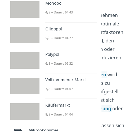
Monopol
Angebotsseite des
4/8 – Dauer: 04:43
Gütermarktes. Unternehmen
versuchen durch die optimale
Oligopol
Kombination von Inputfaktoren
5/8 – Dauer: 04:27
(Produktionsfaktoren), den
Output zu maximieren oder
Polypol
kosteneffizient zu produzieren.
6/8 – Dauer: 05:32
Anhand von
Produktionsfunktionen
wird
Vollkommener Markt
eine
Isoquante
für das zu
7/8 – Dauer: 04:07
produzierende Gut aufgestellt.
Davon ausgehend lässt sich
Käufermarkt
eine
Gewinnmaximierung
oder
8/8 – Dauer: 04:04
Kostenminimierung
durchführen. Zudem lassen sich
Mikroökonomie