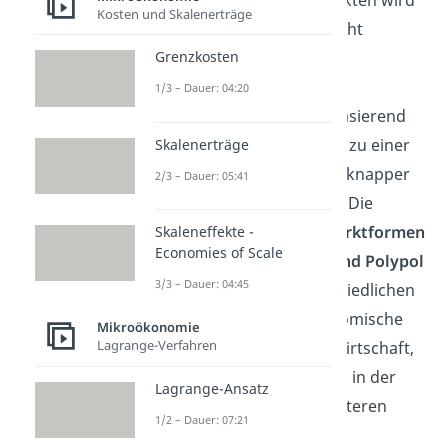
Kosten und Skalenerträge
das Marktgleichgewicht
hinsichtlich eines
Grenzkosten
Wohlfahrtsoptimums
1/3 – Dauer: 04:20
untersucht. Darauf basierend
werden Rückschlüsse zu einer
Skalenerträge
effizienten Allokation knapper
2/3 – Dauer: 05:41
Ressourcen gezogen. Die
unterschiedlichen
Marktformen
Skaleneffekte -
Economies of Scale
Monopol, Oligopol und Polypol
3/3 – Dauer: 04:45
haben einen unterschiedlichen
Einfluss auf die ökonomische
Mikroökonomie
Lagrange-Verfahren
Wohlfahrt der Volkswirtschaft,
wegen Unterschieden in der
Lagrange-Ansatz
Preisbildung. Des Weiteren
1/2 – Dauer: 07:21
beschäftigt sich die