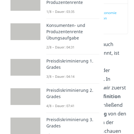
Produzentenrente
1/8 – Dauer: 03:35
Mikroökonomie
Definition
(00:15)
Konsumenten- und
Produzentenrente
Übungsaufgabe
Die
Mikroökonomie
, auch
2/8 – Dauer: 04:31
Mikroökonomik
genannt, ist
Preisdiskriminierung 1.
zusammen mit der
Grades
Makroökonomie
Teil der
3/8 – Dauer: 04:14
Volkswirtschaftslehre. In
diesem Artikel gehen wir zuerst
Preisdiskriminierung 2.
auf die allgemeine
Definition
Grades
ein, widmen uns anschließend
4/8 – Dauer: 07:41
der
Zusammenfassung
von den
Preisdiskriminierung 3.
einzelnen Teilgebieten der
Grades
Mikroökonomie und schauen