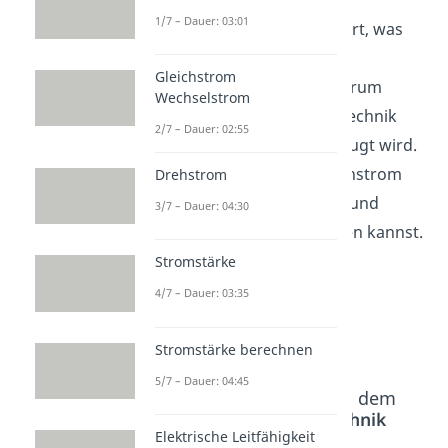
1/7 – Dauer: 03:01
In diesem Video wird erklärt, was
Drehstrom ist und wie er
Gleichstrom
funktioniert. Du lernst, warum
Wechselstrom
Drehstrom in der Elektrotechnik
2/7 – Dauer: 02:55
wichtig ist und wie er erzeugt wird.
Wir zeigen dir, wie du Drehstrom
Drehstrom
anhand von Schaubildern und
3/7 – Dauer: 04:30
Beispielen besser verstehen kannst.
Stromstärke
4/7 – Dauer: 03:35
Stromstärke berechnen
5/7 – Dauer: 04:45
Beliebte Inhalte aus dem
Bereich
Elektrotechnik
Elektrische Leitfähigkeit
Grundlagen