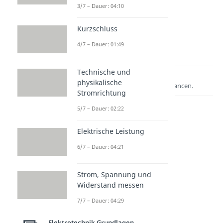
3/7 – Dauer: 04:10
Kurzschluss
4/7 – Dauer: 01:49
Technische und
Lernen lohnt sich!
physikalische
Entdecke hier deine Chancen.
Stromrichtung
5/7 – Dauer: 02:22
Elektrische Leistung
6/7 – Dauer: 04:21
Strom, Spannung und
Widerstand messen
Weitere Inhalte:
7/7 – Dauer: 04:29
Elektrotechnik
Grundlagen
Elektrotechnik Grundlagen