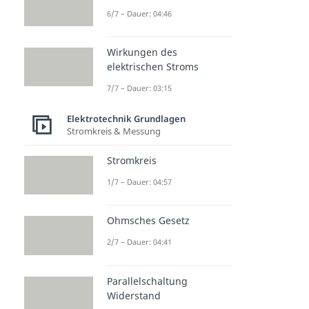
6/7 – Dauer: 04:46
Stromst
Stromst
Elektrisc
Wirkungen des
ärke
ärke
he
elektrischen Stroms
Dauer: 03:35
berechn
Leitfähi
en
gkeit
7/7 – Dauer: 03:15
Dauer: 04:45
Dauer: 04:46
Elektrotechnik Grundlagen
Stromkreis & Messung
Stromkreis
1/7 – Dauer: 04:57
Ohmsches Gesetz
2/7 – Dauer: 04:41
Parallelschaltung
Widerstand