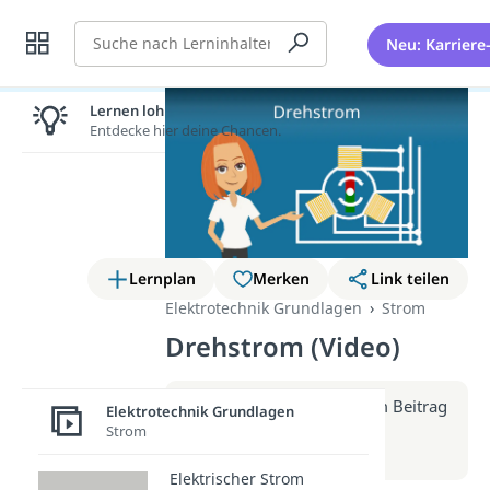
Suche
Neu: Karriere
Lernen lohnt sich!
Entdecke hier deine Chancen.
Lernplan
Merken
Link teilen
Elektrotechnik Grundlagen
Strom
Drehstrom (Video)
Weitere Infos erhältst du im Beitrag
Elektrotechnik Grundlagen
zum Video
Strom
zum Beitrag: Drehstrom
Elektrischer Strom