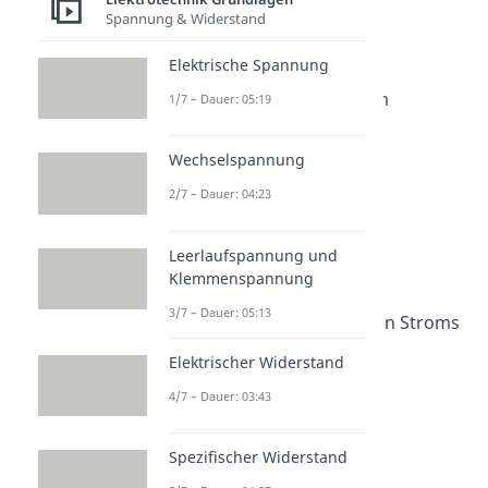
Spannung & Widerstand
Strom
Elektrischer Strom
Elektrische Spannung
Dauer: 03:01
Gleichstrom Wechselstrom
1/7 – Dauer: 05:19
Dauer: 02:55
Drehstrom
Wechselspannung
Dauer: 04:30
Stromstärke
2/7 – Dauer: 04:23
Dauer: 03:35
Stromstärke berechnen
Leerlaufspannung und
Dauer: 04:45
Elektrische Leitfähigkeit
Klemmenspannung
Dauer: 04:46
3/7 – Dauer: 05:13
Wirkungen des elektrischen Stroms
Dauer: 03:15
Elektrischer Widerstand
4/7 – Dauer: 03:43
Spezifischer Widerstand