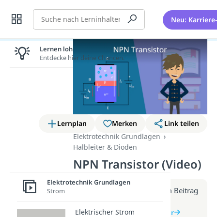
Suche
Neu: Karriere
Lernen lohnt sich!
Entdecke hier deine Chancen.
Lernplan
Merken
Link teilen
Elektrotechnik Grundlagen
Halbleiter & Dioden
NPN Transistor (Video)
Elektrotechnik Grundlagen
Weitere Infos erhältst du im Beitrag
Strom
zum Video
Elektrischer Strom
zum Beitrag: NPN Transistor