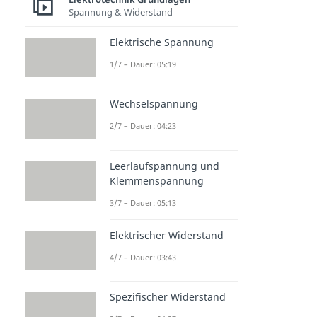
Spannung & Widerstand
Halbleiter & Dioden
NPN Transistor
Elektrische Spannung
Dauer: 04:45
PNP Transistor
1/7 – Dauer: 05:19
Dauer: 04:43
Mosfet
Wechselspannung
Dauer: 04:36
Diode
2/7 – Dauer: 04:23
Dauer: 04:38
Z Diode (Zener Diode)
Leerlaufspannung und
Dauer: 04:49
Klemmenspannung
3/7 – Dauer: 05:13
Elektrischer Widerstand
4/7 – Dauer: 03:43
Spezifischer Widerstand