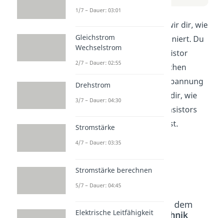
1/7 – Dauer: 03:01
In diesem Video erklären wir dir, wie
Gleichstrom
ein NPN Transistor funktioniert. Du
Wechselstrom
erfährst, wie du den Transistor
2/7 – Dauer: 02:55
richtig anschließt und welchen
Einfluss die Polarität der Spannung
Drehstrom
hat. Außerdem zeigen wir dir, wie
3/7 – Dauer: 04:30
du mithilfe eines NPN Transistors
Schaltkreise steuern kannst.
Stromstärke
4/7 – Dauer: 03:35
Stromstärke berechnen
5/7 – Dauer: 04:45
Beliebte Inhalte aus dem
Elektrische Leitfähigkeit
Bereich
Elektrotechnik