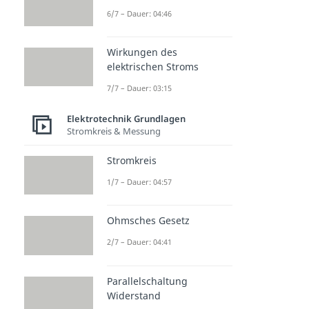
Grundlagen
6/7 – Dauer: 04:46
Wirkungen des
PNP
Mosfet
Diode
elektrischen Stroms
Transist
Dauer: 04:36
Dauer: 04:38
or
7/7 – Dauer: 03:15
Dauer: 04:43
Elektrotechnik Grundlagen
Stromkreis & Messung
Stromkreis
1/7 – Dauer: 04:57
Ohmsches Gesetz
2/7 – Dauer: 04:41
Parallelschaltung
Widerstand