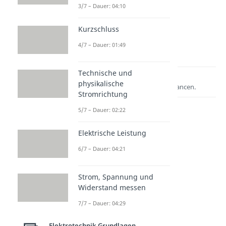
3/7 – Dauer: 04:10
Kurzschluss
4/7 – Dauer: 01:49
Technische und
Lernen lohnt sich!
physikalische
Entdecke hier deine Chancen.
Stromrichtung
5/7 – Dauer: 02:22
Elektrische Leistung
6/7 – Dauer: 04:21
Strom, Spannung und
Widerstand messen
Weitere Inhalte:
7/7 – Dauer: 04:29
Elektrotechnik
Grundlagen
Elektrotechnik Grundlagen