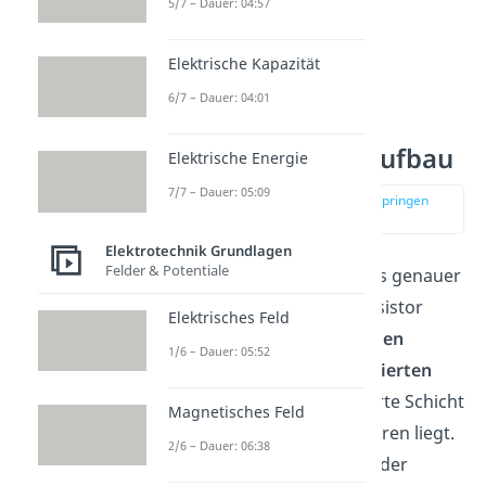
5/7 – Dauer: 04:57
Elektrische Kapazität
6/7 – Dauer: 04:01
NPN Transistor Aufbau
Elektrische Energie
7/7 – Dauer: 05:09
zur Stelle im Video springen
(00:47)
Elektrotechnik Grundlagen
Felder & Potentiale
Lass uns den Aufbau etwas genauer
anschauen. Der NPN Transistor
Elektrisches Feld
besteht aus
zwei n-dotierten
1/6 – Dauer: 05:52
Schichten
und
einer p-dotierten
Schicht
, wobei die p-dotierte Schicht
Magnetisches Feld
zwischen den beiden anderen liegt.
2/6 – Dauer: 06:38
Die n-dotierte Schicht, die der