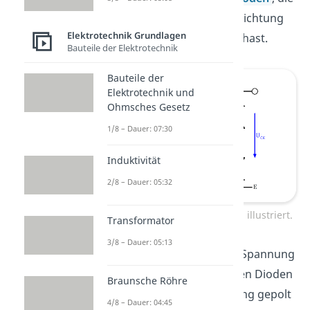
du in entgegengesetzter Richtung
Elektrotechnik Grundlagen
miteinander „verbunden“ hast.
Bauteile der Elektrotechnik
Bauteile der
Elektrotechnik und
Ohmsches Gesetz
1/8 – Dauer: 07:30
Induktivität
2/8 – Dauer: 05:32
NPN Transistor durch Dioden illustriert.
Transformator
3/8 – Dauer: 05:13
Das heißt, egal wie du die Spannung
wählst, eine der beiden Dioden
Braunsche Röhre
wird immer in Sperrrichtung gepolt
4/8 – Dauer: 04:45