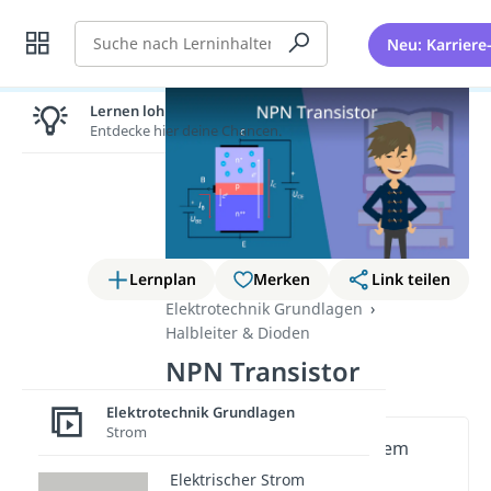
Suche
Neu: Karriere
Lernen lohnt sich!
Entdecke hier deine Chancen.
Lernplan
Merken
Link teilen
Elektrotechnik Grundlagen
Halbleiter & Dioden
NPN Transistor
Elektrotechnik Grundlagen
Strom
Wichtige Inhalte in diesem
Video
Elektrischer Strom