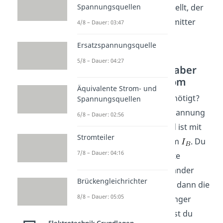
Kollektorstrom
dargestellt, der
Spannungsquellen
aber vom Kollektor zum Emitter
4/8 – Dauer: 03:47
fließt.
Ersatzspannungsquelle
5/8 – Dauer: 04:27
Kleiner Basisstrom, aber
großer Kollektorstrom
Äquivalente Strom- und
Und was hast du dafür benötigt?
Spannungsquellen
Nur eine relativ geringe Spannung
6/8 – Dauer: 02:56
, was gleichbedeutend ist mit
Stromteiler
einem geringen Basisstrom
. Du
7/8 – Dauer: 04:16
hast also diese drei dotierte
Schichten, die klug miteinander
Brückengleichrichter
verbunden sind. Indem du dann die
8/8 – Dauer: 05:05
Basis kurz anpustest (geringer
Basisstrom
), verursachst du