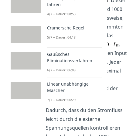
griechischen Buchstaben
. Dieser
fahren
Faktor kann zwischen 4 und 1000
4/7 – Dauer: 08:53
liegen. Für
beispielsweise,
würdest du für einen bestimmten
Cramersche Regel
Basisstrom
als Output das
5/7 – Dauer: 04:18
fünfzigfache davon, also
,
erhalten. Du kannst aber den Input
Gaußsches
Eliminationsverfahren
nicht beliebig groß wählen. Jeder
Transistor besitzt einen maximal
6/7 – Dauer: 06:03
zulässigen Basisstrom.
Linear unabhängige
Überschreitest du ihn, wird der
Maschen
Transistor zerstört.
7/7 – Dauer: 06:29
Dadurch, dass du den Stromfluss
leicht durch die externe
Spannungsquellen kontrollieren