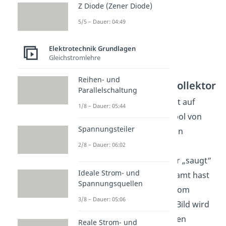
Z Diode (Zener Diode)
5/5 – Dauer: 04:49
Elektrotechnik Grundlagen
Gleichstromlehre
Reihen- und
Von der Basis zum Kollektor
Parallelschaltung
In der oberen Diode wartet auf
1/8 – Dauer: 05:44
diese Elektronen der Pluspol von
Spannungsteiler
. Dadurch werden sie in
Richtung des Kollektors
2/8 – Dauer: 06:02
beschleunigt; der Kollektor „saugt“
Ideale Strom- und
die Elektronen auf. Insgesamt hast
Spannungsquellen
du also einen Stromfluss vom
3/8 – Dauer: 05:06
Emitter zum Kollektor. Im Bild wird
das üblicherweise durch den
Reale Strom- und