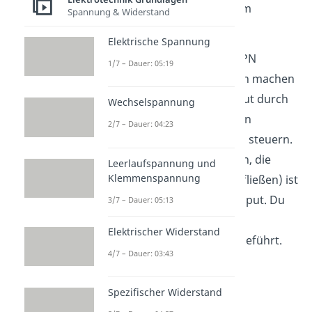
Luftstrom vom Emitter zum
Spannung & Widerstand
Kollektor.
Elektrische Spannung
Was du dann mit einem NPN
1/7 – Dauer: 05:19
Transistor im Wesentlichen machen
kannst, ist den Stromoutput durch
Wechselspannung
einen kleinen, sogenannten
2/7 – Dauer: 04:23
Basisstrom (dem Input) zu steuern.
Der Output (die Elektronen, die
Leerlaufspannung und
Klemmenspannung
über den Kollektor hinausfließen) ist
dabei viel größer als der Input. Du
3/7 – Dauer: 05:13
hast also erfolgreich eine
Elektrischer Widerstand
Stromverstärkung
durchgeführt.
4/7 – Dauer: 03:43
Spezifischer Widerstand