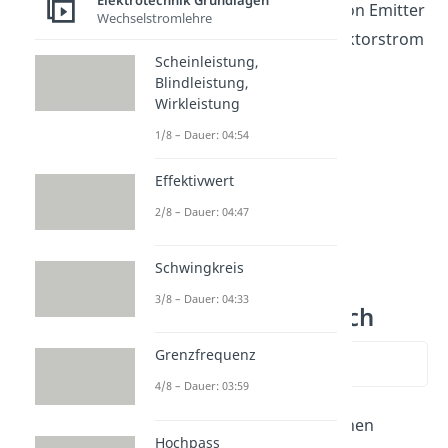
Elektrotechnik Grundlagen
einen großen Luftstrom von Emitter
Wechselstromlehre
zu Kollektor (großer Kollektorstrom
Scheinleistung,
).
Blindleistung,
Wirkleistung
1/8 – Dauer: 04:54
Effektivwert
2/8 – Dauer: 04:47
Schwingkreis
3/8 – Dauer: 04:33
NPN PNP Vergleich
Grenzfrequenz
zum Video springen
4/8 – Dauer: 03:59
Der NPN Transistor hat einen
Hochpass