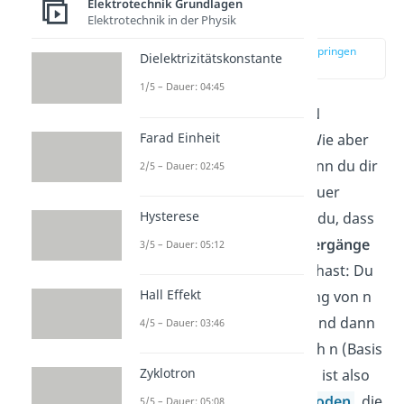
Elektrotechnik Grundlagen
Funktion
Elektrotechnik in der Physik
zur Stelle im Video springen
Dielektrizitätskonstante
(02:27)
1/5 – Dauer: 04:45
Du weißt nun, wie der NPN
Farad Einheit
Transistor aufgebaut ist. Wie aber
funktioniert er genau? Wenn du dir
2/5 – Dauer: 02:45
den Aufbau nochmal genauer
Hysterese
anschaust, dann erkennst du, dass
du im Prinzip
zwei p-n-Übergänge
3/5 – Dauer: 05:12
miteinander „verbunden“ hast: Du
Hall Effekt
hast einmal einen Übergang von n
nach p (Emitter zu Basis) und dann
4/5 – Dauer: 03:46
einen Übergang von p nach n (Basis
Zyklotron
zu Kollektor). Die Situation ist also
ähnlich zu der von
zwei Dioden
, die
5/5 – Dauer: 05:08