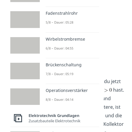
sein. Es fließt kein Strom.
Fadenstrahlrohr
5/8 – Dauer: 05:28
Wirbelstrombremse
6/8 – Dauer: 04:55
Brückenschaltung
und
7/8 – Dauer: 05:19
Nehmen wir aber an, dass du jetzt
sowohl
und
hast.
Operationsverstärker
Die Diode zwischen Basis und
8/8 – Dauer: 04:14
Emitter, also im Bild die untere, ist
dann in Durchlassrichtung und die
Elektrotechnik Grundlagen
Zusatzbauteile Elektrotechnik
Diode zwischen Basis und Kollektor