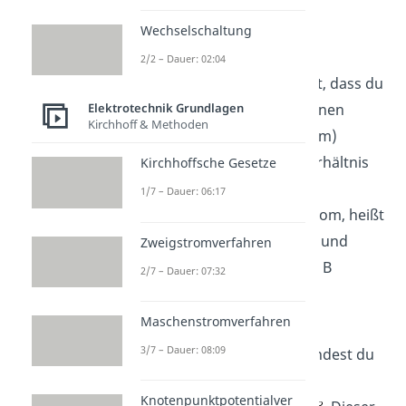
NPN Transistor
Wechselschaltung
Anwendung
2/2 – Dauer: 02:04
Wir hatten bereits erwähnt, dass du
mit dem NPN Transistor einen
Elektrotechnik Grundlagen
Kirchhoff & Methoden
Strominput (den Basisstrom)
verstärken kannst. Das Verhältnis
Kirchhoffsche Gesetze
von Output zu Input, also
1/7 – Dauer: 06:17
Kollektorstrom zu Basisstrom, heißt
Stromverstärkungsfaktor
und
Zweigstromverfahren
bekommt den Buchstaben B
2/7 – Dauer: 07:32
.
Maschenstromverfahren
3/7 – Dauer: 08:09
Statt den Buchstaben
findest du
dafür manchmal auch den
Knotenpunktpotentialver