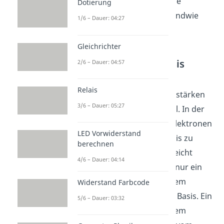
in Sperrrichtung gepolt. Die
Dotierung
Situation hat sich also irgendwie
1/6 – Dauer: 04:27
nicht wirklich geändert.
Gleichrichter
Vom Emitter zur Basis
2/6 – Dauer: 04:57
Aber hier kommen die
Relais
verschiedenen Dotierungsstärken
3/6 – Dauer: 05:27
und Schichtdicken ins Spiel. In der
unteren Diode beginnen Elektronen
LED Vorwiderstand
aus dem Emitter in die Basis zu
berechnen
gehen. Weil die Basis nur leicht
4/6 – Dauer: 04:14
dotiert ist, rekombinieren nur ein
paar der Elektronen aus dem
Widerstand Farbcode
Emitter mit Löchern in der Basis. Ein
5/6 – Dauer: 03:32
paar der Elektronen aus dem