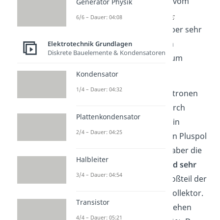
Emitter werden zusätzlich vom
Generator Physik
Pluspol der Spannung
6/6 – Dauer: 04:08
angezogen. Die Basis ist aber sehr
dünn, weshalb die meisten
Elektrotechnik Grundlagen
Diskrete Bauelemente & Kondensatoren
Elektronen direkt weiter zum
Kollektor gehen.
Kondensator
1/4 – Dauer: 04:32
Das heißt:
Ein Teil der Elektronen
aus dem Emitter gehen durch
Plattenkondensator
Rekombination verloren, ein
2/4 – Dauer: 04:25
anderer Teil wird durch den Pluspol
von
angezogen. Weil aber die
Halbleiter
Basis nur
leicht dotiert und sehr
3/4 – Dauer: 04:54
dünn
ist, schafft es der Großteil der
Elektronen weiter in den Kollektor.
Transistor
Und wie viele Elektronen gehen
4/4 – Dauer: 05:21