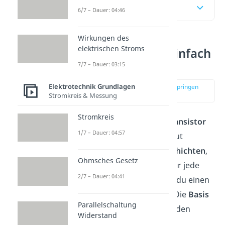
Inhaltsübersicht
6/7 – Dauer: 04:46
Wirkungen des
elektrischen Stroms
NPN Transistor einfach
erklärt
7/7 – Dauer: 03:15
Elektrotechnik Grundlagen
zur Stelle im Video springen
(00:14)
Stromkreis & Messung
Stromkreis
Du kannst dir den
NPN Transistor
1/7 – Dauer: 04:57
wie ein Sandwich aufgebaut
vorstellen: Du hast
drei Schichten
,
Ohmsches Gesetz
die übereinanderliegen. Für jede
2/7 – Dauer: 04:41
dieser drei Schichten hast du einen
Anschluss nach draußen: Die
Basis
Parallelschaltung
(B), den
Kollektor
(C) und den
Widerstand
Emitter
(E).