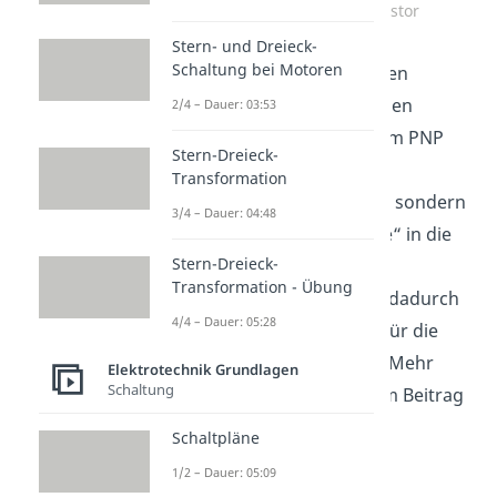
Zum Video: PNP Transistor
Stern- und Dreieck-
Schaltung bei Motoren
Wenn wir wieder zu unseren
Anschauung mit zwei Dioden
2/4 – Dauer: 03:53
zurückkehren, hast du beim PNP
Stern-Dreieck-
Transistor nicht zwei
Transformation
entgegengesetzte Dioden, sondern
3/4 – Dauer: 04:48
zwei Dioden, deren „Spitze“ in die
Stern-Dreieck-
selbe Richtung zeigen. Im
Transformation - Übung
Wesentlichen ändern sich dadurch
4/4 – Dauer: 05:28
die Richtungen der Pfeile für die
Spannungen und Ströme. Mehr
Elektrotechnik Grundlagen
Schaltung
dazu findest du in unserem Beitrag
hier
.
Schaltpläne
1/2 – Dauer: 05:09