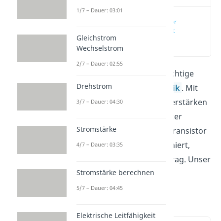
1/7 – Dauer: 03:01
NPN Transistor
einfach erklärt
Gleichstrom
(00:14)
Wechselstrom
2/7 – Dauer: 02:55
NPN Transistoren
sind wichtige
Drehstrom
Bauteile der Elektrotechnik
. Mit
ihnen kannst du Ströme verstärken
3/7 – Dauer: 04:30
oder sie als ON/OFF-Schalter
Stromstärke
verwenden. Wie ein NPN Transistor
aufgebaut ist und funktioniert,
4/7 – Dauer: 03:35
erfährst du in diesem Beitrag. Unser
Stromstärke berechnen
Video
dazu erklärt dir das
Wichtigste in kurzer Zeit.
5/7 – Dauer: 04:45
Elektrische Leitfähigkeit