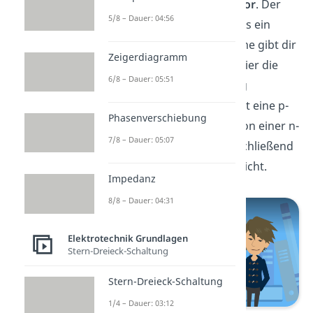
Partner, den
PNP Transistor
. Der
5/8 – Dauer: 04:56
PNP Transistor ist ebenfalls ein
Bipolartransistor. Der Name gibt dir
Zeigerdiagramm
schon den Hinweis, dass hier die
6/8 – Dauer: 05:51
Reihenfolge der Dotierung
unterschiedlich ist: Du hast eine p-
Phasenverschiebung
dotierte Schicht, gefolgt von einer n-
7/8 – Dauer: 05:07
dotierten Schicht und anschließend
wieder eine p-dotierte Schicht.
Impedanz
8/8 – Dauer: 04:31
Elektrotechnik Grundlagen
Stern-Dreieck-Schaltung
Stern-Dreieck-Schaltung
1/4 – Dauer: 03:12