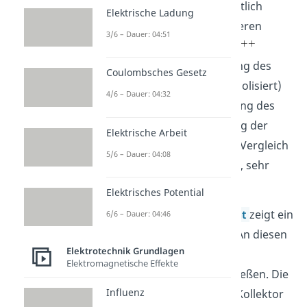
Emitter sein soll, ist wesentlich
Elektrische Ladung
stärker dotiert als die anderen
3/6 – Dauer: 04:51
beiden Schichten (durch
symbolisiert). Die Dotierung des
Coulombsches Gesetz
Kollektors (durch
symbolisiert)
4/6 – Dauer: 04:32
liegt zwischen der Dotierung des
Emitters und der Dotierung der
Elektrische Arbeit
Basis. Die p-Schicht ist, im Vergleich
5/6 – Dauer: 04:08
zu den beiden n-Schichten, sehr
dünn.
Elektrisches Potential
Aus jeder
Halbleiterschicht
zeigt ein
6/6 – Dauer: 04:46
Anschluss nach draußen. An diesen
Elektrotechnik Grundlagen
Anschlüssen kannst du
Elektromagnetische Effekte
Spannungsquellen anschließen. Die
Influenz
Spannung zwischen dem Kollektor