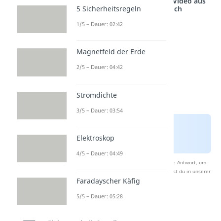
Studyflix vernetzt: Hier ein Video aus
5 Sicherheitsregeln
einem anderen Bereich
1/5 – Dauer: 02:42
Magnetfeld der Erde
2/5 – Dauer: 04:42
Stromdichte
3/5 – Dauer: 03:54
Elektroskop
4/5 – Dauer: 04:49
Nach Beantwortung speichern wir deine Antwort, um
Studyflix zu verbessern. Mehr dazu erfährst du in unserer
Faradayscher Käfig
Datenschutzerklärung
.
5/5 – Dauer: 05:28
NPN Transistor