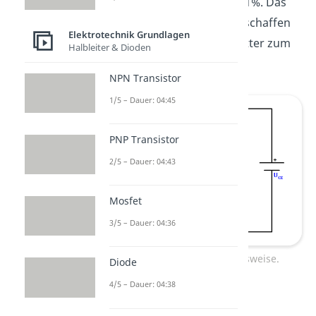
dabei verloren? Nur etwa 1%. Das
heißt 99% der Elektronen schaffen
Elektrotechnik Grundlagen
den ganzen Weg vom Emitter zum
Halbleiter & Dioden
Kollektor.
NPN Transistor
1/5 – Dauer: 04:45
PNP Transistor
2/5 – Dauer: 04:43
Mosfet
3/5 – Dauer: 04:36
NPN Transistor Funktionsweise.
Diode
4/5 – Dauer: 04:38