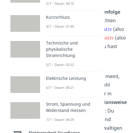
3/7 – Dauer: 04:10
Mit
wird dir die
Reihenfolge
Kurzschluss
der
Dotierung
dieser Schichten
4/7 – Dauer: 01:49
mitgeteilt:
steht für
(also
n-Dotierung) und
für
(also
Technische und
p-Dotierung). Das heißt, du hast
physikalische
zwei
p-n-Übergänge
.
Stromrichtung
5/7 – Dauer: 02:22
Der NPN Transistor ist ein
Bipolartransistor
.
Bipolar
meint,
Elektrische Leistung
dass für die Funktion sowohl
6/7 – Dauer: 04:21
Elektronen
als auch Löcher in
Bewegung sind. Die
Funktionsweise
Strom, Spannung und
kannst du dir so vorstellen: Du
Widerstand messen
pustest die Basis kurz an und
7/7 – Dauer: 04:29
erzeugt dadurch einen gewaltigen
Elektrotechnik Grundlagen