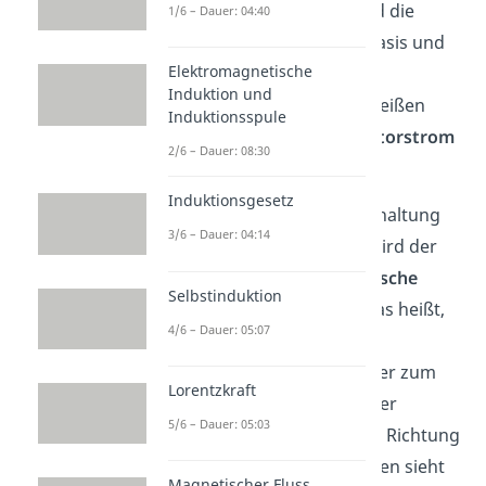
und Emitter heißt
und die
1/6 – Dauer: 04:40
Spannung zwischen der Basis und
Elektromagnetische
dem Emitter
. Die
Induktion und
entsprechenden Ströme heißen
Induktionsspule
Basisstrom
und
Kollektorstrom
2/6 – Dauer: 08:30
.
Induktionsgesetz
Beachte:
Wenn du eine Schaltung
3/6 – Dauer: 04:14
vor dir liegen hast, dann wird der
Strom immer in die
technische
Selbstinduktion
Stromrichtung
gezeigt. Das heißt,
4/6 – Dauer: 05:07
während zum Beispiel die
Elektronen (
) vom Emitter zum
Lorentzkraft
Kollektor fließen, wird in der
5/6 – Dauer: 05:03
Schaltung die umgekehrte Richtung
dargestellt. Im Schaltzeichen sieht
Magnetischer Fluss