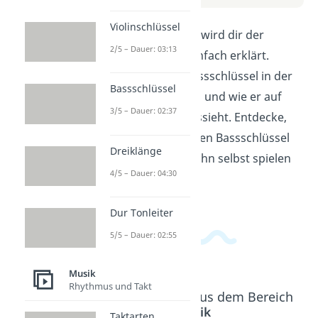
Violinschlüssel
In diesem Erklärvideo wird dir der
2/5 – Dauer: 03:13
Bassschlüssel ganz einfach erklärt.
Erfahre, wofür der Bassschlüssel in der
Bassschlüssel
Musik verwendet wird und wie er auf
3/5 – Dauer: 02:37
dem Notensystem aussieht. Entdecke,
welche Instrumente den Bassschlüssel
Dreiklänge
benutzen und wie du ihn selbst spielen
4/5 – Dauer: 04:30
kannst.
Dur Tonleiter
5/5 – Dauer: 02:55
Musik
Rhythmus und Takt
Beliebte Inhalte aus dem Bereich
Musik
Taktarten