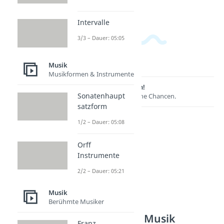
Intervalle
3/3 – Dauer: 05:05
Musik
Musikformen & Instrumente
Lernen lohnt sich!
Sonatenhaupt
Entdecke hier deine Chancen.
satzform
1/2 – Dauer: 05:08
Orff
Instrumente
2/2 – Dauer: 05:21
Musik
Berühmte Musiker
Weitere Inhalte: Musik
Franz