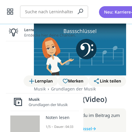
Suche
Neu: Karriere
Lernen lohnt sich!
Entdecke hier deine Chancen.
Lernplan
Merken
Link teilen
Musik
Grundlagen der Musik
Bassschlüssel (Video)
Musik
Grundlagen der Musik
Weitere Infos erhältst du im Beitrag zum
Noten lesen
Video
1/5 – Dauer: 04:33
zum Beitrag: Bassschlüssel