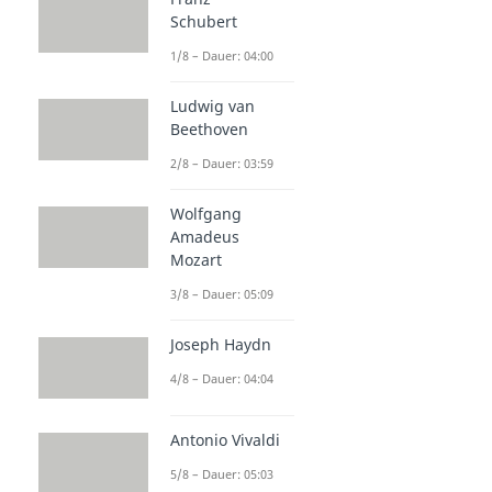
Grundlagen der Musik
Schubert
Noten lesen
1/8 – Dauer: 04:00
Dauer: 04:33
Violinschlüssel
Ludwig van
Dauer: 03:13
Beethoven
Bassschlüssel
Dauer: 02:37
2/8 – Dauer: 03:59
Dreiklänge
Dauer: 04:30
Wolfgang
Dur Tonleiter
Amadeus
Dauer: 02:55
Mozart
3/8 – Dauer: 05:09
Joseph Haydn
4/8 – Dauer: 04:04
Antonio Vivaldi
5/8 – Dauer: 05:03