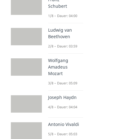
Grundlagen der Musik
Schubert
Noten lesen
1/8 – Dauer: 04:00
Dauer: 04:33
Violinschlüssel
Ludwig van
Dauer: 03:13
Beethoven
Bassschlüssel
Dauer: 02:37
2/8 – Dauer: 03:59
Dreiklänge
Dauer: 04:30
Wolfgang
Dur Tonleiter
Amadeus
Dauer: 02:55
Mozart
3/8 – Dauer: 05:09
Joseph Haydn
4/8 – Dauer: 04:04
Antonio Vivaldi
5/8 – Dauer: 05:03