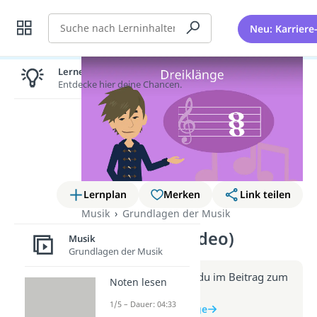
Suche
Neu: Karriere
Lernen lohnt sich!
Entdecke hier deine Chancen.
Lernplan
Merken
Link teilen
Musik
Grundlagen der Musik
Dreiklänge (Video)
Musik
Grundlagen der Musik
Weitere Infos erhältst du im Beitrag zum
Noten lesen
Video
1/5 – Dauer: 04:33
zum Beitrag: Dreiklänge