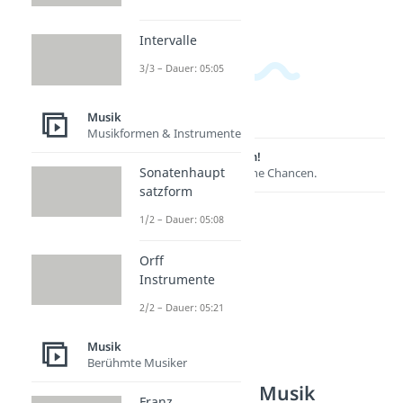
Intervalle
3/3 – Dauer: 05:05
Musik
Musikformen & Instrumente
Lernen lohnt sich!
Sonatenhaupt
Entdecke hier deine Chancen.
satzform
1/2 – Dauer: 05:08
Orff
Instrumente
2/2 – Dauer: 05:21
Musik
Berühmte Musiker
Weitere Inhalte: Musik
Franz