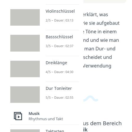
Violinschlüssel
In diesem Video wird erklärt, was
2/5 – Dauer: 03:13
Dreiklänge sind und wie sie aufgebaut
sind. Du lernst, welche Töne in einem
Bassschlüssel
Dreiklang enthalten sind und wie man
3/5 – Dauer: 02:37
sie bildet. Erfahre, wie man Dur- und
Moll-Dreiklänge unterscheidet und
Dreiklänge
worauf man bei ihrer Verwendung
4/5 – Dauer: 04:30
achten sollte.
Dur Tonleiter
5/5 – Dauer: 02:55
Musik
Rhythmus und Takt
Beliebte Inhalte aus dem Bereich
Musik
Taktarten