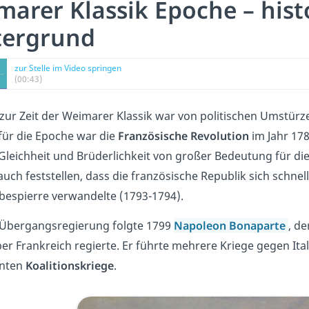
arer Klassik Epoche – hist
tergrund
zur Stelle im Video springen
(00:43)
 zur Zeit der Weimarer Klassik war von politischen Umstür
 für die Epoche war die
Französische Revolution
im Jahr 17
 Gleichheit und Brüderlichkeit von großer Bedeutung für die
 auch feststellen, dass die französische Republik sich schn
bespierre verwandelte (1793-1794).
 Übergangsregierung folgte 1799
Napoleon
Bonaparte
, de
ber Frankreich regierte. Er führte mehrere Kriege gegen Ita
nten
Koalitionskriege
.