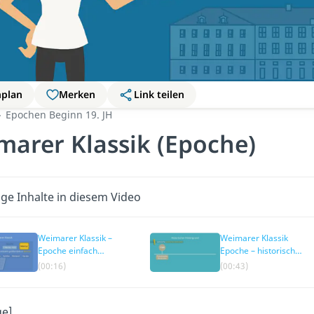
nplan
Merken
Link teilen
Epochen Beginn 19. JH
marer Klassik (Epoche)
ige Inhalte in diesem Video
Weimarer Klassik –
Weimarer Klassik
Epoche einfach
Epoche – historischer
erklärt
Hintergrund
(00:16)
(00:43)
ge]