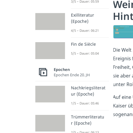
Weim
3/5 – Dauer: 05:59
Hin
Exilliteratur
(Epoche)
4/5 – Dauer: 06:21
Fin de Siècle
Die Welt
5/5 – Dauer: 05:04
Ereignis
Freiheit,
Epochen
Epochen Ende 20. JH
sie aber
unter Ro
Nachkriegsliterat
ur (Epoche)
Auf eine
1/5 – Dauer: 05:46
Kaiser ü
sogenan
Trümmerliteratu
r (Epoche)
2/5 – Dauer: 06:13