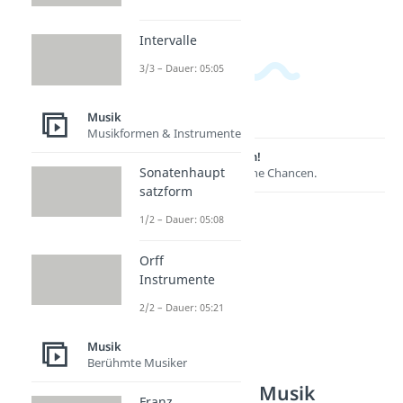
Intervalle
3/3 – Dauer: 05:05
Musik
Musikformen & Instrumente
Lernen lohnt sich!
Sonatenhaupt
Entdecke hier deine Chancen.
satzform
1/2 – Dauer: 05:08
Orff
Instrumente
2/2 – Dauer: 05:21
Musik
Berühmte Musiker
Weitere Inhalte: Musik
Franz