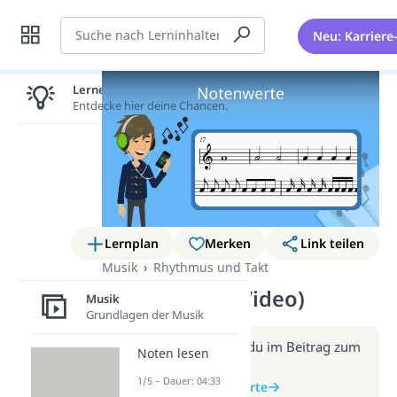
Suche
Neu: Karriere
Lernen lohnt sich!
Entdecke hier deine Chancen.
Lernplan
Merken
Link teilen
Musik
Rhythmus und Takt
Notenwerte (Video)
Musik
Grundlagen der Musik
Weitere Infos erhältst du im Beitrag zum
Noten lesen
Video
1/5 – Dauer: 04:33
zum Beitrag: Notenwerte