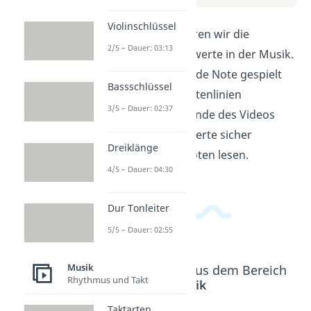
Violinschlüssel
In diesem Video erklären wir die
2/5 – Dauer: 03:13
verschiedenen Notenwerte in der Musik.
Du lernst, wie lange jede Note gespielt
Bassschlüssel
wird und wie sie in Notenlinien
3/5 – Dauer: 02:37
dargestellt wird. Am Ende des Videos
kannst du die Notenwerte sicher
Dreiklänge
unterscheiden und Noten lesen.
4/5 – Dauer: 04:30
Dur Tonleiter
5/5 – Dauer: 02:55
Musik
Beliebte Inhalte aus dem Bereich
Rhythmus und Takt
Musik
Taktarten