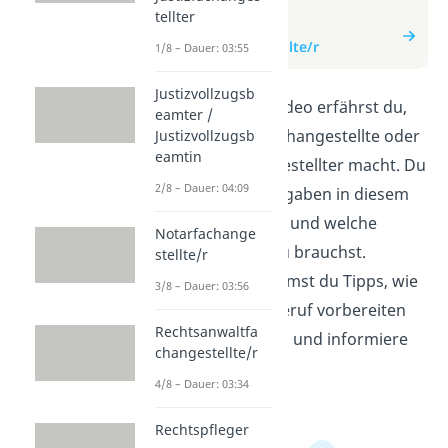
zum Video
tellter
zum Beitrag:
Notarfachangestellte/r
1/8 – Dauer: 03:55
Justizvollzugsb
In diesem Erklärvideo erfährst du,
eamter /
was eine Notarfachangestellte oder
Justizvollzugsb
eamtin
ein Notarfachangestellter macht. Du
2/8 – Dauer: 04:09
lernst, welche Aufgaben in diesem
Beruf wichtig sind und welche
Notarfachange
Qualifikationen du brauchst.
stellte/r
Außerdem bekommst du Tipps, wie
3/8 – Dauer: 03:56
du dich auf den Beruf vorbereiten
Rechtsanwaltfa
kannst. Schau rein und informiere
changestellte/r
dich!
4/8 – Dauer: 03:34
Rechtspfleger