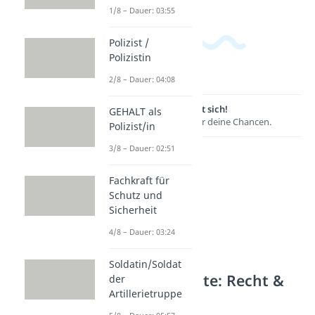
1/8 – Dauer: 03:55
Polizist /
Polizistin
2/8 – Dauer: 04:08
Lernen lohnt sich!
GEHALT als
Entdecke hier deine Chancen.
Polizist/in
3/8 – Dauer: 02:51
Fachkraft für
Schutz und
Sicherheit
4/8 – Dauer: 03:24
Soldatin/Soldat
Weitere Inhalte: Recht &
der
Artillerietruppe
Ordnung