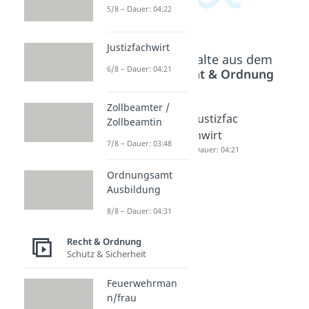
5/8 – Dauer: 04:22
Justizfachwirt
Beliebte Inhalte aus dem
6/8 – Dauer: 04:21
Bereich
Recht & Ordnung
Zollbeamter /
Rechtsa
Rechtsp
Justizfac
Zollbeamtin
nwaltfac
fleger
hwirt
7/8 – Dauer: 03:48
hangest
Dauer: 04:22
Dauer: 04:21
ellte/r
Ordnungsamt
Dauer: 03:34
Ausbildung
8/8 – Dauer: 04:31
Recht & Ordnung
Schutz & Sicherheit
Feuerwehrman
n/frau