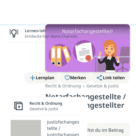
Lernen lohnt sich!
Entdecke hier deine Chancen.
Lernplan
Merken
Link teilen
Recht & Ordnung
Gesetze & Justiz
Notarfachangestellte /
Notarfachangestellter
Recht & Ordnung
Gesetze & Justiz
(Video)
Justizfachanges
tellte /
Weitere Infos erhältst du im Beitrag
Justizfachanges