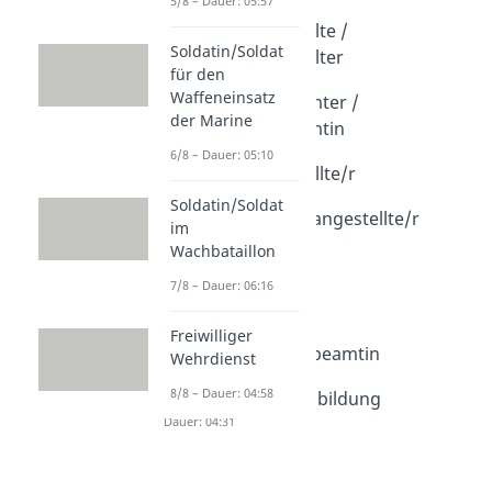
5/8 – Dauer: 05:57
Gesetze & Justiz
Justizfachangestellte /
Soldatin/Soldat
Justizfachangestellter
für den
Dauer: 03:55
Waffeneinsatz
Justizvollzugsbeamter /
der Marine
Justizvollzugsbeamtin
Dauer: 04:09
6/8 – Dauer: 05:10
Notarfachangestellte/r
Dauer: 03:56
Soldatin/Soldat
Rechtsanwaltfachangestellte/r
im
Dauer: 03:34
Wachbataillon
Rechtspfleger
7/8 – Dauer: 06:16
Dauer: 04:22
Justizfachwirt
Dauer: 04:21
Freiwilliger
Zollbeamter / Zollbeamtin
Wehrdienst
Dauer: 03:48
8/8 – Dauer: 04:58
Ordnungsamt Ausbildung
Dauer: 04:31