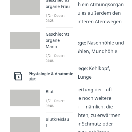
Geschlechts
Je nachdem wo sich ein Atmungsorgan
organe Frau
befindet, kannst du es außerdem den
1/2 – Dauer:
oberen oder den unteren Atemwegen
04:25
zuordnen.
Geschlechts
organe
Obere Atemwege:
Nasenhöhle und
Mann
Nasennebenhöhlen, Mundhöhle
2/2 – Dauer:
und Rachen
04:06
Untere
Atemwege:
Kehlkopf,
Physiologie & Anatomie
Luftröhre und Lunge
Blut
Neben der
Weiterleitung
der Luft
Blut
haben die Luftwege noch weitere
1/7 – Dauer:
wichtige Aufgaben — nämlich: die
05:06
Atemluft anzufeuchten, zu erwärmen
Blutkreislau
und den Körper vor Schmutz oder
f