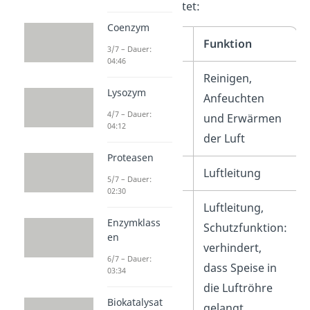
Aufgaben aufgelistet:
Coenzym
Atmungsorgan
Funktion
3/7 – Dauer:
04:46
Nasenhöhle
Reinigen,
Lysozym
Anfeuchten
4/7 – Dauer:
und Erwärmen
04:12
der Luft
Proteasen
Rachen
Luftleitung
5/7 – Dauer:
02:30
Kehlkopf
Luftleitung,
Enzymklass
Schutzfunktion:
en
verhindert,
6/7 – Dauer:
dass Speise in
03:34
die Luftröhre
Biokatalysat
gelangt