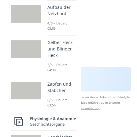
Aufbau der
Netzhaut
4/6 – Dauer:
05:06
Gelber Fleck
und Blinder
Fleck
5/6 – Dauer:
04:30
Zapfen und
Stäbchen
Nach Beantwortung speichern wir deine Antwort, um Studyflix
6/6 – Dauer:
zu verbessern. Mehr dazu erfährst du in unserer
03:56
Datenschutzerklärung
.
Physiologie & Anatomie
Geschlechtsorgane
Atemwege