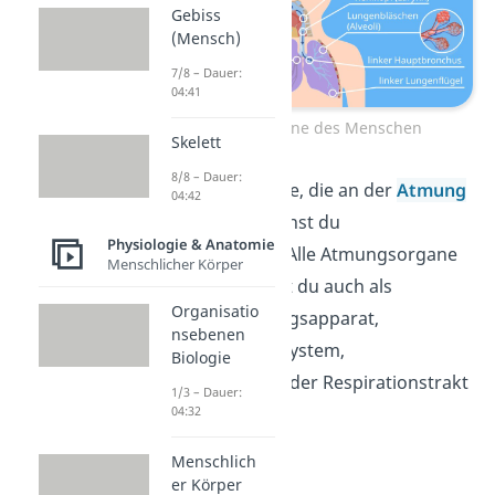
Gebiss
(Mensch)
7/8 – Dauer:
04:41
Atmungsorgane des Menschen
Skelett
8/8 – Dauer:
Merke:
Alle Organe, die an der
Atmung
04:42
beteiligt sind, nennst du
Physiologie & Anatomie
Atmungsorgane
. Alle Atmungsorgane
Menschlicher Körper
zusammen kannst du auch als
Organisatio
Atemtrakt, Atmungsapparat,
nsebenen
respiratorisches System,
Biologie
Atmungssystem oder Respirationstrakt
1/3 – Dauer:
bezeichnen.
04:32
Menschlich
er Körper