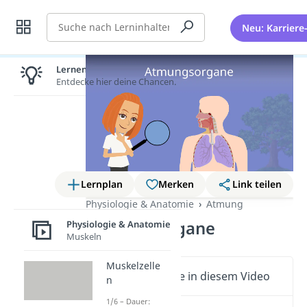
Suche
Neu: Karriere
Lernen lohnt sich!
Entdecke hier deine Chancen.
Lernplan
Merken
Link teilen
Physiologie & Anatomie
Atmung
Atmungsorgane
Physiologie & Anatomie
Muskeln
Muskelzelle
Wichtige Inhalte in diesem Video
n
1/6 – Dauer: