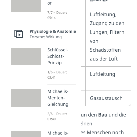
or
7/7 – Dauer:
Luftröhre
Luftleitung,
05:14
Zugang zu den
Physiologie & Anatomie
Lungen, Filtern
Enzyme: Wirkung
von
Schadstoffen
Schlüssel-
Schloss-
aus der Luft
Prinzip
1/6 – Dauer:
Bronchien
und
Luftleitung
03:41
Bronchiolen
Michaelis-
Lungenbläschen
Gasaustausch
Menten-
Gleichung
Schauen wir uns nun den
Bau
und die
2/6 – Dauer:
03:40
Funktion
der einzelnen
Atmungsorgane des Menschen noch
Michaelis-