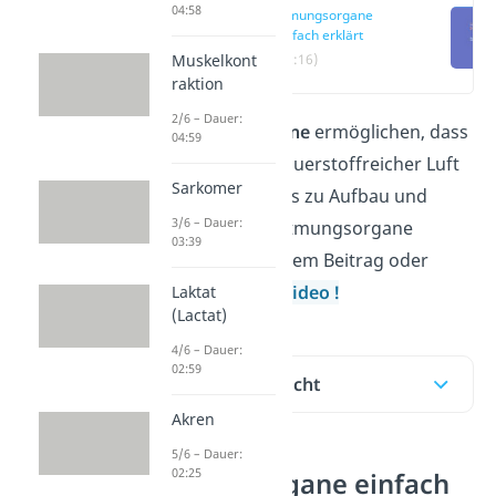
04:58
Atmungsorgane
einfach erklärt
Muskelkont
(00:16)
raktion
2/6 – Dauer:
Die
Atmungsorgane
ermöglichen, dass
04:59
dein Körper mit sauerstoffreicher Luft
Sarkomer
versorgt wird. Alles zu Aufbau und
3/6 – Dauer:
Funktion deiner Atmungsorgane
03:39
erfährst du in diesem Beitrag oder
direkt im kurzen
Video
!
Laktat
(Lactat)
4/6 – Dauer:
02:59
Inhaltsübersicht
Akren
5/6 – Dauer:
02:25
Atmungsorgane einfach