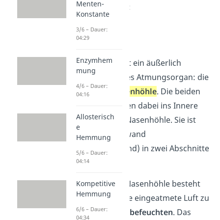
Menten-
etwas genauer an:
Konstante
3/6 – Dauer:
Nasenhöhle
04:29
Enzymhem
Den Anfang macht ein äußerlich
mung
teilweise sichtbares Atmungsorgan: die
4/6 – Dauer:
Nase mit der
Nasenhöhle
. Die beiden
04:16
Nasenlöcher führen dabei ins Innere
Allosterisch
der Nase, bis zur Nasenhöhle. Sie ist
e
durch eine Trennwand
Hemmung
(Nasenscheidewand) in zwei Abschnitte
5/6 – Dauer:
getrennt.
04:14
Die Funktion der Nasenhöhle besteht
Kompetitive
Hemmung
vor allem darin, die eingeatmete Luft zu
6/6 – Dauer:
erwärmen
und zu
befeuchten
. Das
04:34