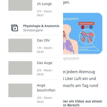
deinem Körper liegen.
ch Lunge
3/3 – Dauer:
04:07
Physiologie & Anatomie
Sinnesorgane
Das Ohr
1/6 – Dauer:
04:43
Atmungssystem
Das Auge
2/6 – Dauer:
Schon gewusst?
Bei jedem Atemzug
04:43
atmest du rund 0,5 Liter Luft ein und
wieder aus — das macht am Tag rund
Auge
beschriften
10.000 Liter.
3/6 – Dauer:
Studyflix vernetzt: Hier ein Video aus einem
04:26
anderen Bereich