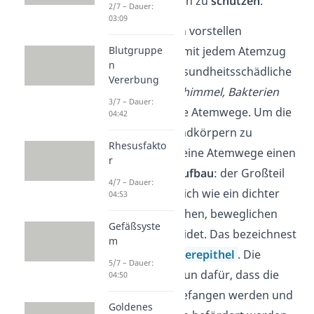
Krankheitserregern zu
schützen
.
2/7 – Dauer:
03:09
Wie du dir nämlich vorstellen
kannst, gelangen mit jedem Atemzug
Blutgruppe
n
auch sehr viele gesundheitsschädliche
Vererbung
Stoffe wie
Ruß, Schimmel, Bakterien
3/7 – Dauer:
oder
Viren
in deine Atemwege. Um die
04:42
Atemluft von Fremdkörpern zu
Rhesusfakto
befreien, haben deine Atemwege einen
r
ausgeklügelten Aufbau
: der Großteil
4/7 – Dauer:
der Wege ist nämlich wie ein dichter
04:53
Rasen mit zahlreichen, beweglichen
Gefäßsyste
Härchen ausgekleidet. Das bezeichnest
m
du auch als
Flimmerepithel
. Die
5/7 – Dauer:
Härchen sorgen nun dafür, dass die
04:50
Fremdkörper abgefangen werden und
Goldenes