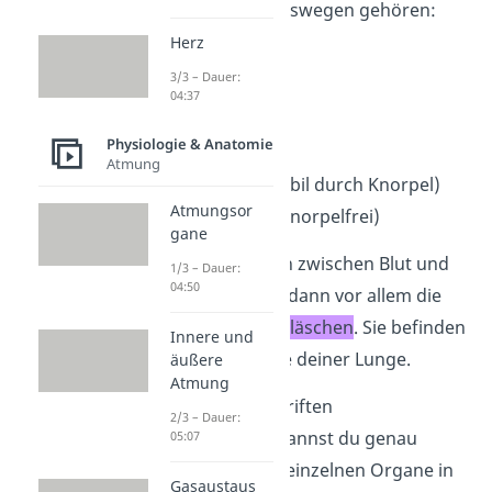
Zu den Luftleitungswegen gehören:
Herz
Nasenhöhle
3/3 – Dauer:
Rachen
04:37
Kehlkopf
Physiologie & Anatomie
Luftröhre
Atmung
Bronchien
(stabil durch Knorpel)
Atmungsor
Bronchiolen
(knorpelfrei)
gane
Den Gasaustausch zwischen Blut und
1/3 – Dauer:
04:50
Luft übernehmen dann vor allem die
winzigen
Lungenbläschen
. Sie befinden
Innere und
sich ganz am Ende deiner Lunge.
äußere
Atmung
In unserem beschriften
2/3 – Dauer:
Atmungssystem kannst du genau
05:07
erkennen, wo die einzelnen Organe in
Gasaustaus