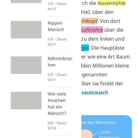
gleichen Weg
: Durch die
Nasenhöhle
3/8 – Dauer:
04:17
(oder die Mundhöhle), über den
Rachen
bis zum
Kehlkopf
. Von dort
Rippen
Mensch
geht es durch die
Luftröhre
über die
beiden
Hauptäste
zu dem linken und
4/8 – Dauer:
03:31
rechten
Lungenflügel
. Die Hauptäste
verzweigen sich hier wie eine Art Baum.
Röhrenknoc
hen
Den ‚Abschluss‘ bilden Millionen kleine
Säckchen — die sogenannten
5/8 – Dauer:
02:51
Lungenbläschen
.
Über sie findet der
lebenswichtige
Gasaustausch
Wie viele
Knochen
schließlich statt.
hat ein
Mensch?
6/8 – Dauer:
02:50