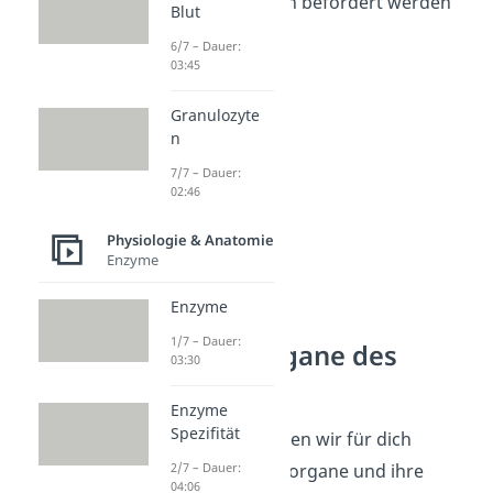
wieder nach außen befördert werden
Blut
können.
6/7 – Dauer:
03:45
Granulozyte
n
7/7 – Dauer:
02:46
Physiologie & Anatomie
Enzyme
Enzyme
Übersicht
1/7 – Dauer:
Atmungsorgane des
03:30
Menschen
Enzyme
Spezifität
Zur
Übersicht
haben wir für dich
wichtige Atmungsorgane und ihre
2/7 – Dauer:
04:06