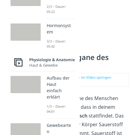
2/3 – Dauer:
05:22
Hormonsyst
em
3/3 – Dauer:
05:42
Atmungsorgane des
Physiologie & Anatomie
Menschen
Haut & Gewebe
zur Stelle im Video springen
Aufbau der
(01:14)
Haut
einfach
erklärt
Die Atmungsorgane des Menschen
sorgen also dafür, dass in deinem
1/3 – Dauer:
04:01
Körper
Gasaustausch
stattfindet. Das
bedeutet, dass der Körper Sauerstoff
Gewebearte
n
aus der Luft aufnimmt. Sauerstoff ist