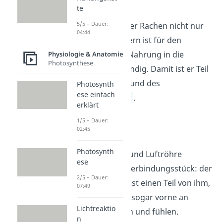
an die Luftröhre.
te
5/5 – Dauer:
Außerdem dient der Rachen nicht nur
04:44
als Luftweg, sondern ist für den
Transport deiner Nahrung in die
Physiologie & Anatomie
Photosynthese
Speiseröhre zuständig. Damit ist er Teil
des Atemsystems und des
Photosynth
ese einfach
Verdauungstrakts
.
erklärt
1/5 – Dauer:
Kehlkopf
02:45
Photosynth
Zwischen Rachen und Luftröhre
ese
befindet sich ein Verbindungsstück: der
2/5 – Dauer:
Kehlkopf
. Du kannst einen Teil von ihm,
07:49
den ‚Adamsapfel‘, sogar vorne an
Lichtreaktio
deinem Hals sehen und fühlen.
n