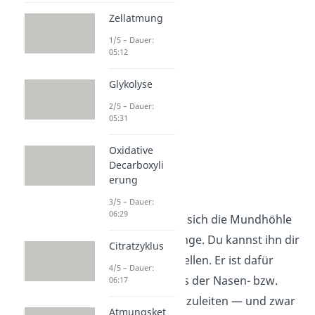
Atmungsorganen.
Zellatmung
1/5 – Dauer:
05:12
Glykolyse
2/5 – Dauer:
05:31
Oxidative
Decarboxyli
erung
Rachen
3/5 – Dauer:
06:29
Im
Rachen
treffen sich die Mundhöhle
bzw. die Nasengänge. Du kannst ihn dir
Citratzyklus
als Schlauch vorstellen. Er ist dafür
4/5 – Dauer:
zuständig, Luft aus der Nasen- bzw.
06:17
Mundhöhle weiterzuleiten — und zwar
Atmungsket