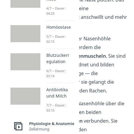
liegt daran, dass deine
4/7 – Dauer:
04:25
Nasenschleimhaut anschwillt und mehr
Schleim herstellt.
Homöostase
5/7 – Dauer:
An den Wänden der Nasenhöhle
02:15
befinden sich außerdem die
Blutzuckerr
sogenannten
Nasenmuscheln
. Sie sind
egulation
paarweise angeordnet und bilden
6/7 – Dauer:
verschiedene Gänge — die
03:14
Nasengänge. Über sie gelangt die
Antibiotika
Atemluft weiter in den Rachen.
und Milch
Außerdem ist die Nasenhöhle über die
7/7 – Dauer:
03:15
Nasengänge mit den beiden
Nasennebenhöhlen
verbunden. Sie
Physiologie & Anatomie
zählst du auch zu den
Zellatmung