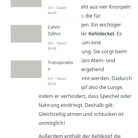
Der Kehlkopf besteht aus vier Knorpeln
3/5 – Dauer:
04:40
und zwei Gelenken, die für
Beweglichkeit sorgen. Ein wichtiger
Calvin
Knorpel ist dabei der
Kehldeckel
. Es
Zyklus
handelt sich dabei um eine
4/5 – Dauer:
06:44
Verschlusseinrichtung. Sie sorgt beim
Schlucken dafür, dass Atem- und
Transpiratio
Speisewege vorübergehend
n
voneinander getrennt werden. Dadurch
5/5 – Dauer:
04:25
schützt der Kehlkopf also die Lunge,
indem er verhindert, dass Speichel oder
Nahrung eindringt. Deshalb gilt:
Gleichzeitig atmen und schlucken ist
unmöglich!
Außerdem enthält der Kehlkopf die