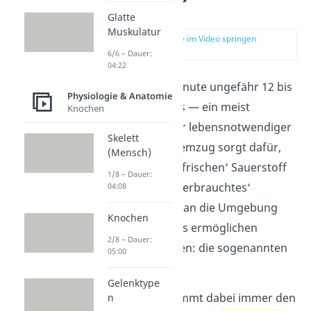
erklärt
Glatte
Muskulatur
zur Stelle im Video springen
(00:16)
6/6 – Dauer:
04:22
Du atmest jede Minute ungefähr 12 bis
Physiologie & Anatomie
15 Mal ein und aus — ein meist
Knochen
unbewusster, aber lebensnotwendiger
Skelett
Vorgang. Jeder Atemzug sorgt dafür,
(Mensch)
dass dein Körper ‚frischen‘ Sauerstoff
1/8 – Dauer:
aufnehmen und ‚verbrauchtes‘
04:08
Kohlenstoffdioxid an die Umgebung
Knochen
abgeben kann. Das ermöglichen
2/8 – Dauer:
spezielle Strukturen: die sogenannten
05:00
Atmungsorgane
.
Gelenktype
Deine Atemluft nimmt dabei immer den
n