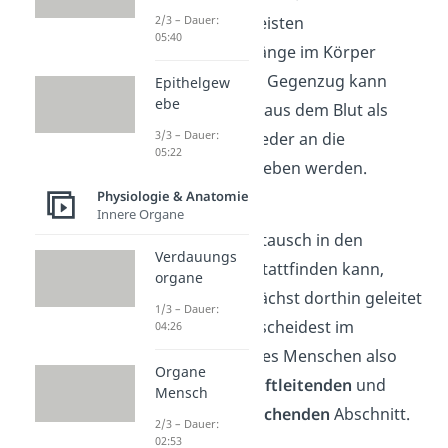
2/3 – Dauer:
nämlich für die meisten
05:40
Stoffwechselvorgänge im Körper
enorm wichtig. Im Gegenzug kann
Epithelgew
ebe
Kohlenstoffdioxid aus dem Blut als
3/3 – Dauer:
‚Abfallprodukt‘ wieder an die
05:22
Umgebung abgegeben werden.
Praktisch!
Physiologie & Anatomie
Innere Organe
Damit der Gasaustausch in den
Verdauungs
Lungenbläschen stattfinden kann,
organe
muss die Luft zunächst dorthin geleitet
1/3 – Dauer:
werden. Du unterscheidest im
04:26
Atmungssystem des Menschen also
Organe
zwischen einem
luftleitenden
und
Mensch
einem
gasaustauschenden
Abschnitt.
2/3 – Dauer:
02:53