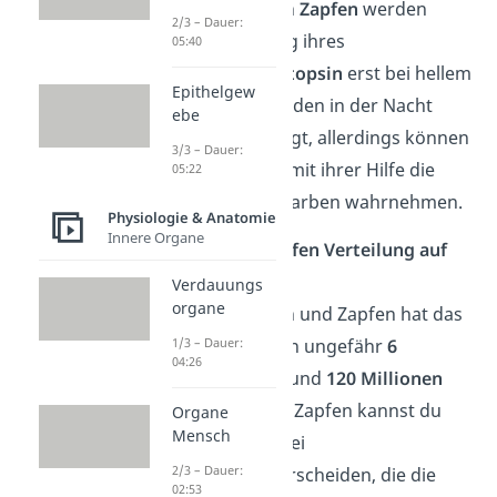
Die kegelförmigen
Zapfen
werden
2/3 – Dauer:
durch die Spaltung ihres
05:40
Sehpigments
Photopsin
erst bei hellem
Epithelgew
Licht aktiv. Sie werden in der Nacht
ebe
zwar nicht angeregt, allerdings können
3/3 – Dauer:
wir bei Tageslicht mit ihrer Hilfe die
05:22
verschiedensten Farben wahrnehmen.
Physiologie & Anatomie
Innere Organe
Stäbchen und Zapfen Verteilung auf
der Netzhaut
Verdauungs
organe
Wie viele Stäbchen und Zapfen hat das
1/3 – Dauer:
Auge? Wir besitzen ungefähr
6
04:26
Millionen Zapfen
und
120 Millionen
Stäbchen
. Bei den Zapfen kannst du
Organe
Mensch
dabei zwischen drei
2/3 – Dauer:
Zapfentypen unterscheiden, die die
02:53