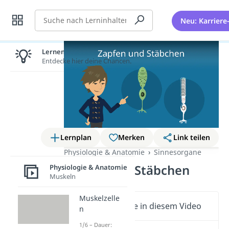
Suche
Neu: Karriere
Lernen lohnt sich!
Entdecke hier deine Chancen.
Lernplan
Merken
Link teilen
Physiologie & Anatomie
Sinnesorgane
Zapfen und Stäbchen
Physiologie & Anatomie
Muskeln
Muskelzelle
Wichtige Inhalte in diesem Video
n
1/6 – Dauer: