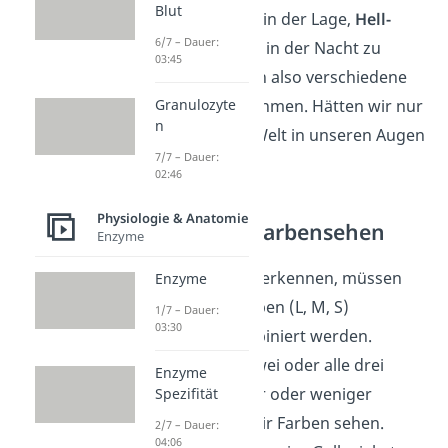
Blut
abbilden, sind wir in der Lage,
Hell-
6/7 – Dauer:
Dunkel-Kontraste
in der Nacht zu
03:45
sehen. Wir können also verschiedene
Grautöne wahrnehmen. Hätten wir nur
Granulozyte
n
Stäbchen, ist die Welt in unseren Augen
7/7 – Dauer:
schwarz weiß.
02:46
Physiologie & Anatomie
Zapfen zum Farbensehen
Enzyme
Um eine Farbe zu erkennen, müssen
Enzyme
alle drei Zapfentypen (L, M, S)
1/7 – Dauer:
03:30
miteinander kombiniert werden.
Hierbei werden zwei oder alle drei
Enzyme
Zapfentypen mehr oder weniger
Spezifität
angeregt, wenn wir Farben sehen.
2/7 – Dauer:
04:06