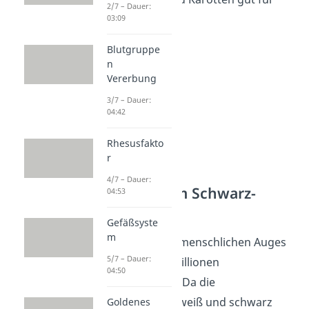
2/7 – Dauer:
unsere Augen.
03:09
Blutgruppe
n
Vererbung
3/7 – Dauer:
04:42
Rhesusfakto
r
4/7 – Dauer:
Stäbchen zum Schwarz-
04:53
Weiß-Sehen
Gefäßsyste
m
Die Netzhaut des menschlichen Auges
5/7 – Dauer:
ist mit etwa 120 Millionen
04:50
Stäbchen besetzt. Da die
Lichtsinneszellen weiß und schwarz
Goldenes