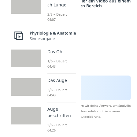
Studyflix vernetzt: Hier ein Video aus einem
ch Lunge
anderen Bereich
3/3 – Dauer:
04:07
Physiologie & Anatomie
Sinnesorgane
Das Ohr
1/6 – Dauer:
04:43
Das Auge
2/6 – Dauer:
04:43
Nach Beantwortung speichern wir deine Antwort, um Studyflix
Auge
zu verbessern. Mehr dazu erfährst du in unserer
beschriften
Datenschutzerklärung
.
3/6 – Dauer:
04:26