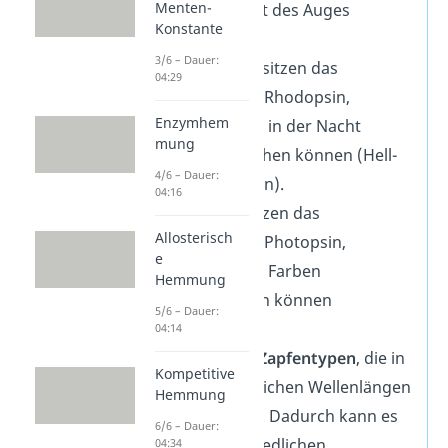
Menten-
der Netzhaut des Auges
Konstante
befinden.
3/6 – Dauer:
Stäbchen besitzen das
04:29
Sehpigment Rhodopsin,
Enzymhem
wodurch wir in der Nacht
mung
Grautöne sehen können (Hell-
4/6 – Dauer:
Dunkel-Sehen).
04:16
Zapfen besitzen das
Allosterisch
Sehpigment Photopsin,
e
wodurch wir Farben
Hemmung
wahrnehmen können
5/6 – Dauer:
(Farbsehen).
04:14
Es gibt
drei Zapfentypen
, die in
Kompetitive
unterschiedlichen Wellenlängen
Hemmung
absorbieren. Dadurch kann es
6/6 – Dauer:
zu unterschiedlichen
04:34