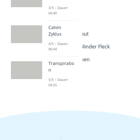
Dauer: 04:43
Das Auge
3/5 – Dauer:
04:40
Dauer: 04:43
Auge beschriften
Calvin
Dauer: 04:26
Aufbau der Netzhaut
Zyklus
Dauer: 05:06
4/5 – Dauer:
Gelber Fleck und Blinder Fleck
06:44
Dauer: 04:30
Zapfen und Stäbchen
Transpiratio
Dauer: 03:56
n
5/5 – Dauer:
04:25