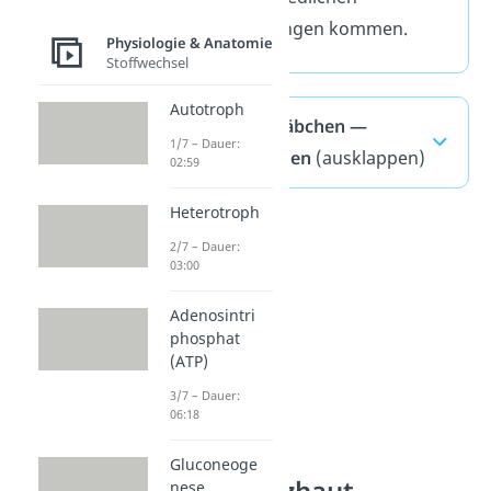
Farbmischungen kommen.
Physiologie & Anatomie
Stoffwechsel
Autotroph
Zapfen und Stäbchen —
1/7 – Dauer:
häufigste Fragen
(ausklappen)
02:59
Heterotroph
2/7 – Dauer:
03:00
Adenosintri
phosphat
(ATP)
3/7 – Dauer:
06:18
Gluconeoge
nese