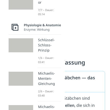
or
7/7 – Dauer:
05:14
Physiologie & Anatomie
Enzyme: Wirkung
Schlüssel-
Schloss-
Prinzip
1/6 – Dauer:
Zusammenfassung
03:41
Michaelis-
Zapfen und Stäbchen — das
Menten-
Gleichung
Wichtigste
2/6 – Dauer:
03:40
Zapfen und Stäbchen sind
Lichtsinneszellen
, die sich in
Michaelis-