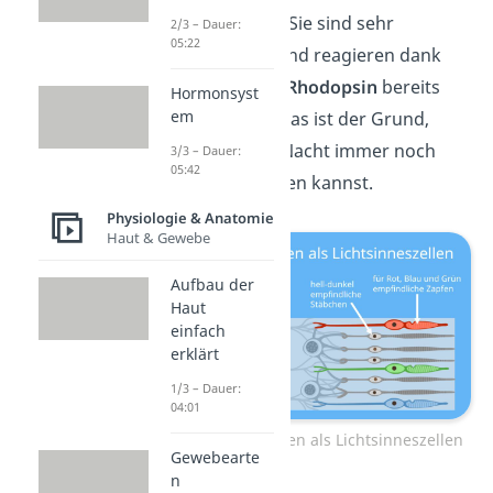
und länglich sind. Sie sind sehr
2/3 – Dauer:
05:22
lichtempfindlich und reagieren dank
des Sehpigments
Rhodopsin
bereits
Hormonsyst
em
auf wenig Licht. Das ist der Grund,
warum du in der Nacht immer noch
3/3 – Dauer:
05:42
schwarz-weiß sehen kannst.
Physiologie & Anatomie
Haut & Gewebe
Aufbau der
Haut
einfach
erklärt
1/3 – Dauer:
04:01
Zapfen und Stäbchen als Lichtsinneszellen
Gewebearte
n