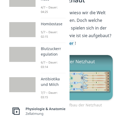
Aufbau Netzhaut
4/7 – Dauer:
Nun verstehst du, wieso wir die Welt
04:25
farbig sehen können. Doch welche
Homöostase
weiteren Prozesse spielen sich in der
5/7 – Dauer:
Netzhaut
ab und wie ist sie aufgebaut?
02:15
Das erfährst du
hier
!
Blutzuckerr
egulation
6/7 – Dauer:
03:14
Antibiotika
und Milch
7/7 – Dauer:
03:15
Zum Video: Aufbau der Netzhaut
Physiologie & Anatomie
Zellatmung