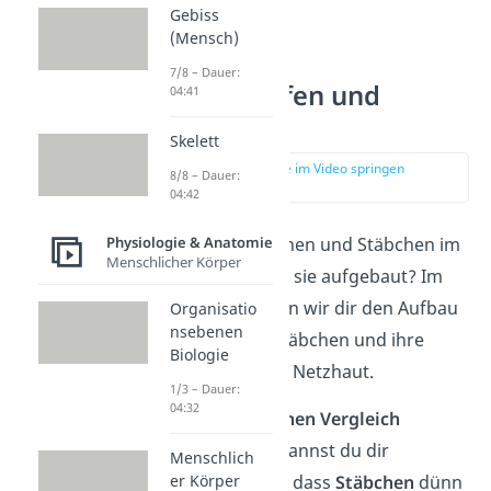
Gebiss
(Mensch)
7/8 – Dauer:
Aufbau Zapfen und
04:41
Stäbchen
Skelett
zur Stelle im Video springen
8/8 – Dauer:
(00:39)
04:42
Physiologie & Anatomie
Wo sind die Zäpfchen und Stäbchen im
Menschlicher Körper
Auge und wie sind sie aufgebaut? Im
Folgenden erklären wir dir den Aufbau
Organisatio
nsebenen
von Zapfen und Stäbchen und ihre
Biologie
Verteilung auf der Netzhaut.
1/3 – Dauer:
04:32
Zapfen und Stäbchen Vergleich
Aus dem Namen kannst du dir
Menschlich
bestimmt denken, dass
Stäbchen
dünn
er Körper