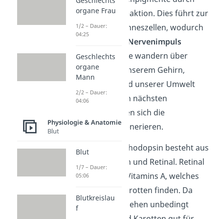
Geschlechts
organe Frau
eine chemische Reaktion. Dies führt zur
Aktivierung der Sinneszellen, wodurch
1/2 – Dauer:
04:25
sich als Signal ein
Nervenimpuls
auslöst. Die Signale wandern über
Geschlechts
organe
Nervenzellen zu unserem Gehirn,
Mann
wodurch ein Abbild unserer Umwelt
2/2 – Dauer:
entsteht. Für einen nächsten
04:06
Lichtimpuls müssen sich die
Physiologie & Anatomie
Sehpigmente regenerieren.
Blut
Schon gewusst?
Rhodopsin besteht aus
Blut
dem Protein Opsin und Retinal. Retinal
1/7 – Dauer:
ist eine Form des Vitamins A, welches
05:06
wir vor allem in Karotten finden. Da
Blutkreislau
Retinal für unser Sehen unbedingt
f
notwendig ist, sind Karotten gut für