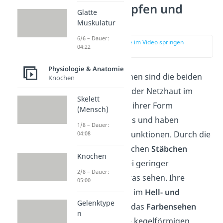
Was sind Zapfen und
Glatte
Stäbchen?
Muskulatur
6/6 – Dauer:
zur Stelle im Video springen
04:22
(00:17)
Physiologie & Anatomie
Zapfen und Stäbchen sind die beiden
Knochen
Lichtsinneszellen
der Netzhaut im
Skelett
Auge. Sie sehen in ihrer Form
(Mensch)
unterschiedlich aus und haben
1/8 – Dauer:
unterschiedliche Funktionen. Durch die
04:08
dünnen und länglichen
Stäbchen
Knochen
kannst du auch bei geringer
2/8 – Dauer:
Lichtintensität etwas sehen. Ihre
05:00
Funktion liegt also im
Hell- und
Gelenktype
Dunkelsehen
. Für das
Farbensehen
n
sind wiederum die kegelförmigen