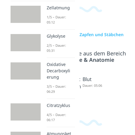
Zellatmung
1/5 – Dauer:
05:12
zur Videoseite: Zapfen und Stäbchen
Glykolyse
2/5 – Dauer:
05:31
Beliebte Inhalte aus dem Bereich
Physiologie & Anatomie
Oxidative
Decarboxyli
erung
Geschlec
Geschlec
Blut
htsorgan
htsorgan
Dauer: 05:06
3/5 – Dauer:
06:29
e Frau
e Mann
Dauer: 04:25
Dauer: 04:06
Citratzyklus
4/5 – Dauer:
06:17
Atmungsket