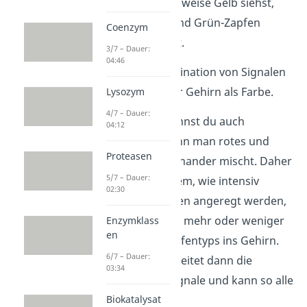
Damit du beispielsweise Gelb siehst,
werden die Rot- und Grün-Zapfen
Coenzym
gleich stark erregt.
3/7 – Dauer:
04:46
Merke:
Eine Kombination von Signalen
interpretiert unser Gehirn als Farbe.
Lysozym
4/7 – Dauer:
Die Farbe Gelb kannst du auch
04:12
wahrnehmen, wenn man rotes und
Proteasen
grünes Licht miteinander mischt. Daher
5/7 – Dauer:
gilt also: Je nachdem, wie intensiv
02:30
welche Zapfentypen angeregt werden,
gelangen dadurch mehr oder weniger
Enzymklass
en
Signale dieses Zapfentyps ins Gehirn.
6/7 – Dauer:
Das Gehirn verarbeitet dann die
03:34
ankommenden Signale und kann so alle
Farben „mischen“.
Biokatalysat