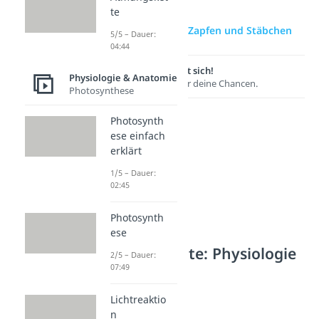
te
zur Videoseite: Zapfen und Stäbchen
5/5 – Dauer:
04:44
Lernen lohnt sich!
Physiologie & Anatomie
Entdecke hier deine Chancen.
Photosynthese
Photosynth
ese einfach
erklärt
1/5 – Dauer:
02:45
Photosynth
ese
Weitere Inhalte: Physiologie
2/5 – Dauer:
& Anatomie
07:49
Sinnesorgane
Lichtreaktio
Das Ohr
n