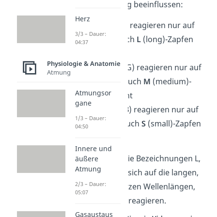
Farbwahrnehmung beeinflussen:
Herz
Rot-Zapfen
(R) reagieren nur auf
3/3 – Dauer:
rotes Licht, auch
L
(long)-Zapfen
04:37
genannt
Physiologie & Anatomie
Grün-Zapfen
(G) reagieren nur auf
Atmung
grünes Licht, auch
M
(medium)-
Atmungsor
Zapfen genannt
gane
Blau-Zapfen
(B) reagieren nur auf
1/3 – Dauer:
blaues Licht, auch
S
(small)-Zapfen
04:50
genannt
Innere und
Schon gewusst?
Die Bezeichnungen L,
äußere
Atmung
M und S beziehen sich auf die langen,
2/3 – Dauer:
mittleren oder kurzen Wellenlängen,
05:07
auf die die Zapfen reagieren.
Gasaustaus