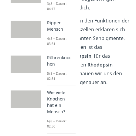
3/8 – Dauer:
Zapfen
verantwortlich.
04:17
Die Unterschiede in den Funktionen der
Rippen
Mensch
beiden Lichtsinneszellen erklären sich
durch die sogenannten Sehpigmente.
4/8 – Dauer:
03:31
Für das Farbensehen ist das
Sehpigment
Photopsin
, für das
Röhrenknoc
hen
Schwarz-Weiß-Sehen
Rhodopsin
verantwortlich. Schauen wir uns den
5/8 – Dauer:
02:51
Aufbau der Zellen genauer an.
Wie viele
Knochen
hat ein
Mensch?
6/8 – Dauer:
02:50