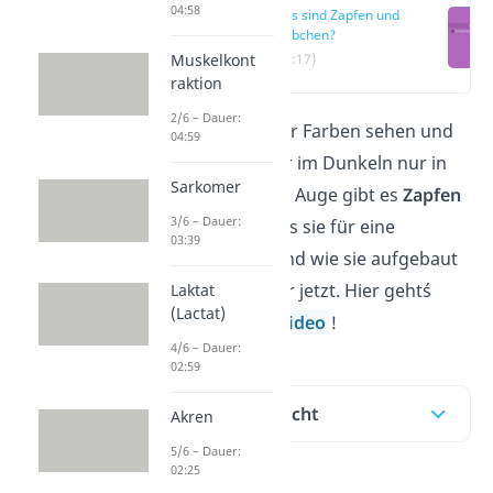
04:58
Was sind Zapfen und
Stäbchen?
Muskelkont
(00:17)
raktion
2/6 – Dauer:
Warum können wir Farben sehen und
04:59
weshalb sehen wir im Dunkeln nur in
Sarkomer
Schwarz-Weiß? Im Auge gibt es
Zapfen
3/6 – Dauer:
und Stäbchen
. Was sie für eine
03:39
Funktion haben und wie sie aufgebaut
sind, zeigen wir dir jetzt. Hier geht´s
Laktat
(Lactat)
auch direkt zum
Video
!
4/6 – Dauer:
02:59
Inhaltsübersicht
Akren
5/6 – Dauer:
02:25