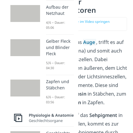
Funktion der
Aufbau der
Photorezeptoren
Netzhaut
zur Stelle im Video springen
4/6 – Dauer:
(03:02)
05:06
Gelber Fleck
Fällt Licht durch das
Auge
, trifft es auf
und Blinder
die
Netzhaut
(Retina) und somit auch
Fleck
auf die Lichtsinneszellen. Dabei
5/6 – Dauer:
befinden sich in den äußeren, dem Licht
04:30
abgewandten Teil der Lichtsinneszellen,
Zapfen und
bestimmte Sehpigmente. Diese sind
Stäbchen
zum einen
Rhodopsin
in Stäbchen, zum
6/6 – Dauer:
anderen
Photopsin
in Zapfen.
03:56
Trifft nun Licht auf das
Sehpigment
in
Physiologie & Anatomie
Geschlechtsorgane
den Lichtsinneszellen, kommt es zur
Spaltung dieser Sehpigmente durch