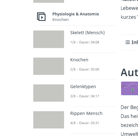
Lebewes
Physiologie & Anatomie
kurzes
Knochen
Skelett (Mensch)
In
1/8 – Dauer: 04:08
Knochen
Aut
2/8 – Dauer: 05:00
Gelenktypen
3/8 – Dauer: 04:17
Der Beg
Rippen Mensch
Das hei
4/8 – Dauer: 03:31
bezeic
Umwelt