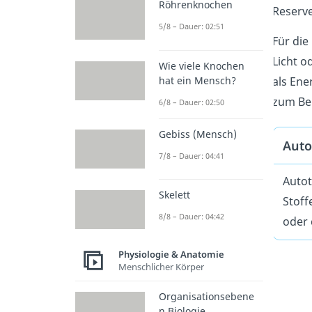
Röhrenknochen
Reserve
5/8 – Dauer: 02:51
Für di
Licht o
Wie viele Knochen
hat ein Mensch?
als Ene
zum Bei
6/8 – Dauer: 02:50
Gebiss (Mensch)
Auto
7/8 – Dauer: 04:41
Autot
Skelett
Stoff
8/8 – Dauer: 04:42
oder 
Physiologie & Anatomie
Menschlicher Körper
Organisationsebene
n Biologie