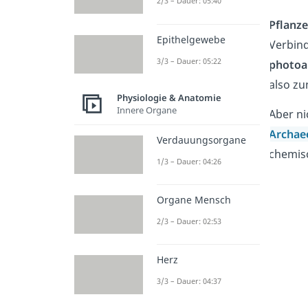
2/3 – Dauer: 05:40
Pflanz
Epithelgewebe
Verbind
3/3 – Dauer: 05:22
photoa
also zu
Physiologie & Anatomie
Innere Organe
Aber n
Archa
Verdauungsorgane
chemisc
1/3 – Dauer: 04:26
Organe Mensch
2/3 – Dauer: 02:53
Herz
3/3 – Dauer: 04:37