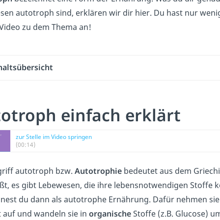
en autotroph sind, erklären w
ir dir hier. Du hast nur wen
 Video zu dem Thema an!
haltsübersicht
otroph einfach erklärt
zur Stelle im Video springen
(00:14)
riff
a
utotroph bzw.
Autotrophie
bedeutet aus dem Griechis
ßt, es gibt Lebewesen, die ihre lebensnotwendigen Stoffe k
hnest du dann als autotrophe Ernährung. Dafür nehmen si
 auf und wandeln sie in
organische
Stoffe (z.B. Glucose) 