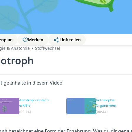
rnplan
Merken
Link teilen
ogie & Anatomie
Stoffwechsel
totroph
tige Inhalte in diesem Video
Autotroph einfach
Autotrophe
erklärt
Organismen
(00:14)
(00:44)
oph
bezeichnet eine Form der Ernährung. Was du dir genau