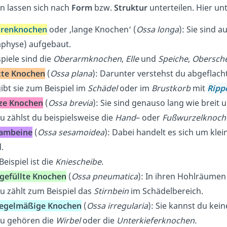
n lassen sich nach
Form
bzw.
Struktur
unterteilen. Hier u
renknochen
oder ‚lange Knochen‘ (
Ossa longa
): Sie sind 
aphyse) aufgebaut.
spiele sind die
Oberarmknochen
,
Elle
und
Speiche
,
Obersch
tte Knochen
(
Ossa plana
): Darunter verstehst du abgeflac
gibt sie zum Beispiel im
Schädel
oder im
Brustkorb
mit
Ripp
ze Knochen
(
Ossa brevia
): Sie sind genauso lang wie breit 
u zählst du beispielsweise die
Hand
– oder
Fußwurzelknoch
ambeine
(
Ossa sesamoidea
): Dabei handelt es sich um kle
.
Beispiel ist die
Kniescheibe
.
tgefüllte Knochen
(
Ossa pneumatica
): In ihren Hohlräumen
u zählt zum Beispiel das
Stirnbein
im Schädelbereich.
egelmäßige Knochen
(
Ossa irregularia
): Sie kannst du kei
u gehören die
Wirbel
oder die
Unterkieferknochen.