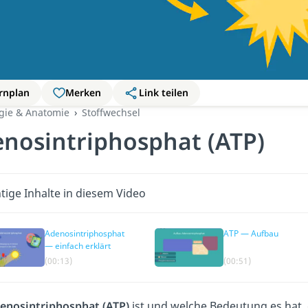
rnplan
Merken
Link teilen
ogie & Anatomie
Stoffwechsel
nosintriphosphat (ATP)
tige Inhalte in diesem Video
Adenosintriphosphat
ATP — Aufbau
— einfach erklärt
(00:13)
(00:51)
enosintriphosphat (ATP)
ist und welche Bedeutung es hat,