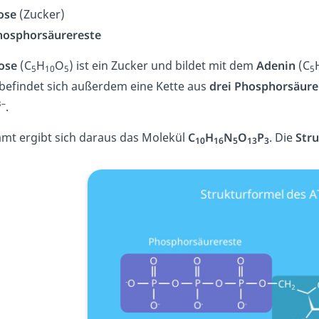
ose
(Zucker)
hosphorsäurereste
ose
(
C
H
O
) ist ein Zucker und bildet mit dem
Adenin
(
C
5
10
5
5
befindet sich außerdem eine Kette aus
drei
Phosphorsäure
3
–
.
mt ergibt sich daraus das Molekül
C
H
N
O
P
. Die
Str
10
16
5
13
3