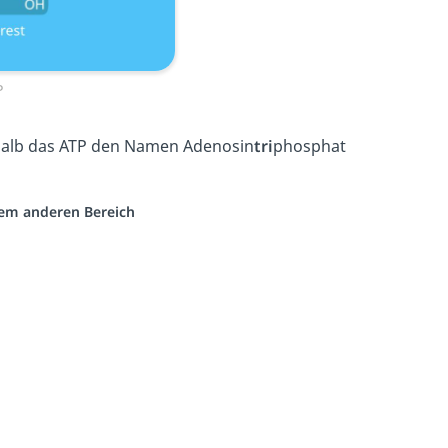
P
shalb das ATP den Namen Adenosin
tri
phosphat
inem anderen Bereich