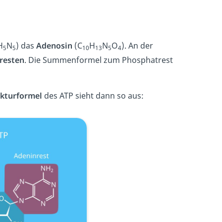
H
N
) das
Adenosin
(
C
H
N
O
). An der
5
5
10
13
5
4
resten
. Die Summenformel zum Phosphatrest
ukturformel
des ATP sieht dann so aus: