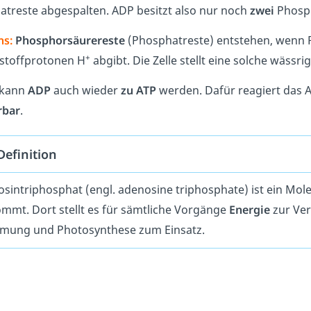
treste abgespalten. ADP besitzt also nur noch
zwei
Phosph
ns:
Phosphorsäurereste
(Phosphatreste) entstehen, wenn
+
stoffprotonen H
abgibt. Die Zelle stellt eine solche wäss
 kann
ADP
auch wieder
zu ATP
werden. Dafür reagiert das 
rbar
.
Definition
sintriphosphat (engl. adenosine triphosphate) ist ein Mole
mmt. Dort stellt es für sämtliche Vorgänge
Energie
zur Ver
tmung und Photosynthese zum Einsatz.