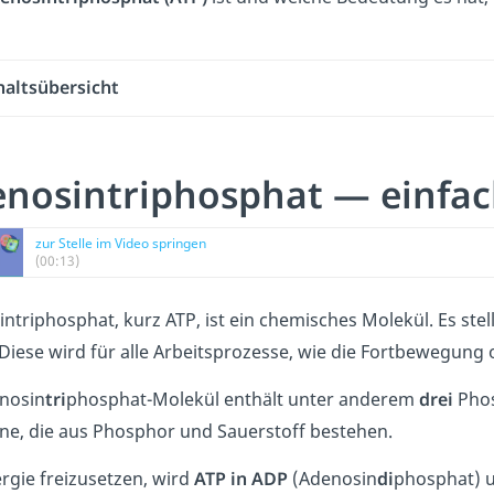
haltsübersicht
nosintriphosphat — einfac
zur Stelle im Video springen
(00:13)
ntriphosphat, kurz ATP, ist ein chemisches Molekül. Es stel
 Diese wird für alle Arbeitsprozesse, wie die Fortbewegung 
enosin
tri
phosphat-Molekül enthält unter anderem
drei
Phos
ne, die aus Phosphor und Sauerstoff bestehen.
gie freizusetzen, wird
ATP in ADP
(Adenosin
di
phosphat) u