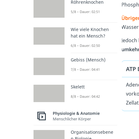
Röhrenknochen
Phospha
5/8 – Dauer: 02:51
Übrige
Wasser
Wie viele Knochen
hat ein Mensch?
Jedoch
6/8 – Dauer: 02:50
umkeh
Gebiss (Mensch)
ATP 
7/8 – Dauer: 04:41
Adeno
Skelett
vorko
8/8 – Dauer: 04:42
Zella
Physiologie & Anatomie
Menschlicher Körper
Organisationsebene
n Biologie