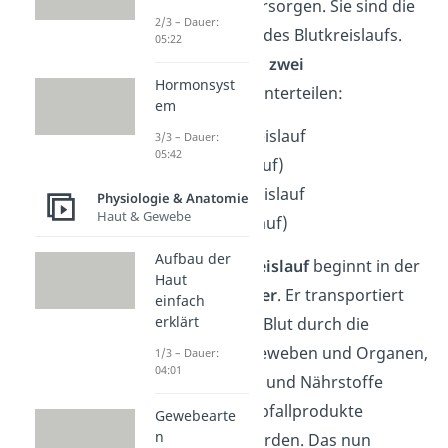
Nährstoffen zu versorgen. Sie sind die
2/3 – Dauer:
Transportbahnen des Blutkreislaufs.
05:22
Dieser lässt sich in
zwei
Hormonsyst
Hauptkreisläufe
unterteilen:
em
großer Blutkreislauf
3/3 – Dauer:
05:42
(Körperkreislauf)
kleiner Blutkreislauf
Physiologie & Anatomie
Haut & Gewebe
(Lungenkreislauf)
Aufbau der
Der
große Blutkreislauf
beginnt in der
Haut
linken Herzkammer
. Er transportiert
einfach
erklärt
sauerstoffreiches Blut durch die
Arterien zu den Geweben und Organen,
1/3 – Dauer:
04:01
wo der Sauerstoff und Nährstoffe
abgegeben und Abfallprodukte
Gewebearte
n
aufgenommen werden. Das nun