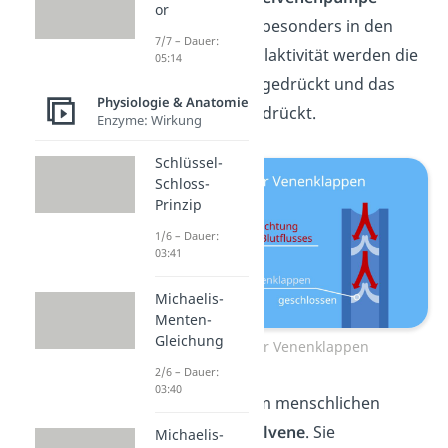
or
unterstützt dabei besonders in den
7/7 – Dauer:
Beinen: Bei Muskelaktivität werden die
05:14
Venen zusammengedrückt und das
Physiologie & Anatomie
Blut nach oben gedrückt.
Enzyme: Wirkung
Schlüssel-
Schloss-
Prinzip
1/6 – Dauer:
03:41
Michaelis-
Menten-
Gleichung
Funktion der Venenklappen
2/6 – Dauer:
03:40
Die größte Vene im menschlichen
Körper ist die
Hohlvene
. Sie
Michaelis-