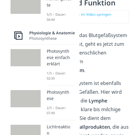
Struktur und Funktion
te
zur Stelle im Video springen
5/5 – Dauer:
(03:30)
04:44
Physiologie & Anatomie
Nachdem du jetzt das Blutgefäßsystem
Photosynthese
kennengelernt hast, geht es jetzt zum
Photosynth
zweiten Teil des menschlichen
ese einfach
Gefäßsystems: dem
erklärt
Lymphgefäßsystem
.
1/5 – Dauer:
02:45
Das Lymphgefäßsystem ist ebenfalls
ein Netzwerk von Gefäßen. Hier wird
Photosynth
ese
kein Blut, sondern die
Lymphe
2/5 – Dauer:
transportiert, eine klare bis milchige
07:49
Körperflüssigkeit. Sie dient dem
Transport von
Abfallprodukten
, die aus
Lichtreaktio
n