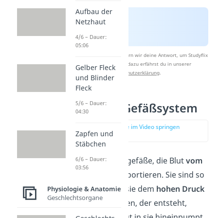
Aufbau der
Netzhaut
4/6 – Dauer:
05:06
Nach Beantwortung speichern wir deine Antwort, um Studyflix
zu verbessern. Mehr dazu erfährst du in unserer
Gelber Fleck
Datenschutzerklärung
.
und Blinder
Fleck
5/6 – Dauer:
Arterielles Gefäßsystem
04:30
zur Stelle im Video springen
Zapfen und
(02:09)
Stäbchen
Arterien
sind Blutgefäße, die Blut
vom
6/6 – Dauer:
03:56
Herzen weg
transportieren. Sie sind so
konstruiert, dass sie dem
hohen Druck
Physiologie & Anatomie
Geschlechtsorgane
standhalten können, der entsteht,
wenn das Herz Blut in sie hineinpumpt.