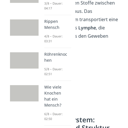
Kapillaren
tauschen Stoffe zwischen
3/8 – Dauer:
04:17
Blut und Gewebe aus. Das
Lymphgefäßsystem transportiert eine
Rippen
Mensch
Flüssigkeit namens
Lymphe
, die
Abfallprodukte aus den Geweben
4/8 – Dauer:
03:31
entfernt.
Röhrenknoc
hen
5/8 – Dauer:
02:51
Wie viele
Knochen
hat ein
Mensch?
6/8 – Dauer:
Blutgefäßsystem:
02:50
Funktion und Struktur