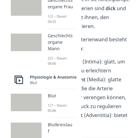
Geschlechts
organe Frau
Die Wände der Arterien sind
dick
und
muskulös. Das hilft ihnen, den
1/2 – Dauer:
04:25
Blutdruck zu regulieren.
Geschlechts
Der Aufbau der Arterienwand besteht
organe
aus
drei Schichten
:
Mann
2/2 – Dauer:
innere Schicht
(Intima): glatt, um
04:06
den Blutfluss zu erleichtern
Physiologie & Anatomie
mittlere Schicht
(Media): glatte
Blut
Muskelzellen, die die Arterie
Blut
erweitern oder verengen können,
um den Blutdruck zu regulieren
1/7 – Dauer:
05:06
äußere Schicht
(Adventitia): bietet
Stabilität
Blutkreislau
f