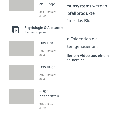
ch Lunge
und Zellen des
Immunsystems
werden
3/3 – Dauer:
im Blut geliefert.
Abfallprodukte
04:07
werden ebenfalls über das Blut
Physiologie & Anatomie
entsorgt.
Sinnesorgane
Schauen wir uns im Folgenden die
Das Ohr
einzelnen Gefäßarten genauer an.
1/6 – Dauer:
04:43
Studyflix vernetzt: Hier ein Video aus einem
anderen Bereich
Das Auge
2/6 – Dauer:
04:43
Auge
beschriften
3/6 – Dauer:
04:26