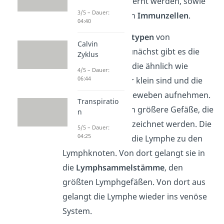
den Geweben entfernt werden, sowie
3/5 – Dauer:
dem Transport von
Immunzellen
.
04:40
Es gibt
drei Haupttypen
von
Calvin
Lymphgefäßen. Zunächst gibt es die
Zyklus
Lymphkapillaren
, die ähnlich wie
4/5 – Dauer:
06:44
Blutkapillaren sehr klein sind und die
Lymphe aus den Geweben aufnehmen.
Transpiratio
Diese fließt dann in größere Gefäße, die
n
als
Kollektoren
bezeichnet werden. Die
5/5 – Dauer:
04:25
Kollektoren leiten die Lymphe zu den
Lymphknoten. Von dort gelangt sie in
die
Lymphsammelstämme
, den
größten Lymphgefäßen. Von dort aus
gelangt die Lymphe wieder ins venöse
System.