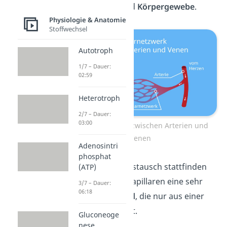
zwischen Blut
und
Körpergewebe
.
Physiologie & Anatomie
Stoffwechsel
Autotroph
1/7 – Dauer:
02:59
Heterotroph
2/7 – Dauer:
03:00
Kapillarnetzwerk zwischen Arterien und
Venen
Adenosintri
phosphat
Damit der Stoffaustausch stattfinden
(ATP)
kann, haben die Kapillaren eine sehr
3/7 – Dauer:
06:18
dünne Gefäßwand
, die
nur
aus einer
Zellschicht besteht.
Gluconeoge
nese