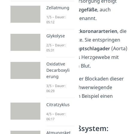
arbeiten. Diese Versorgung erfolgt
Zellatmung
über die
Herzkranzgefäße
, auch
1/5 – Dauer:
Koronararterien
genannt.
05:12
Es gibt
zwei Hauptkoronararterien
, die
Glykolyse
linke und die rechte. Sie entspringen
2/5 – Dauer:
direkt aus der
Hauptschlagader
(Aorta)
05:31
und versorgen das Herzgewebe mit
Oxidative
sauerstoffreichem Blut.
Decarboxyli
erung
Fehlfunktionen oder Blockaden dieser
3/5 – Dauer:
Gefäße können schwerwiegende
06:29
Folgen haben, zum Beispiel einen
Herzinfarkt
.
Citratzyklus
4/5 – Dauer:
06:17
Lymphgefäßsystem:
Atmungsket