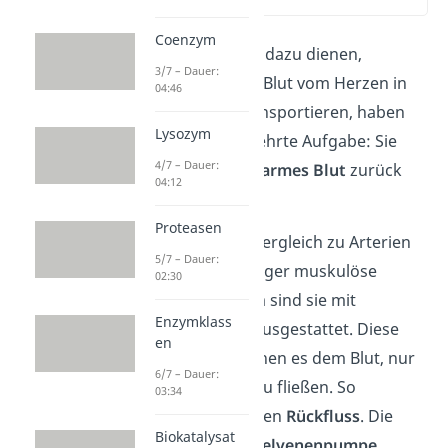
(02:33)
Coenzym
Während Arterien dazu dienen,
3/7 – Dauer:
sauerstoffreiches Blut vom Herzen in
04:46
den Körper zu transportieren, haben
Lysozym
Venen
die umgekehrte Aufgabe: Sie
4/7 – Dauer:
führen
sauerstoffarmes Blut
zurück
04:12
zum Herzen
.
Proteasen
Venen haben im Vergleich zu Arterien
5/7 – Dauer:
dünnere und weniger muskulöse
02:30
Wände. Außerdem sind sie mit
Enzymklass
Taschenklappen
ausgestattet. Diese
en
Klappen ermöglichen es dem Blut, nur
6/7 – Dauer:
in Richtung Herz zu fließen. So
03:34
verhindern
sie einen
Rückfluss
. Die
Biokatalysat
sogenannte
Muskelvenenpumpe