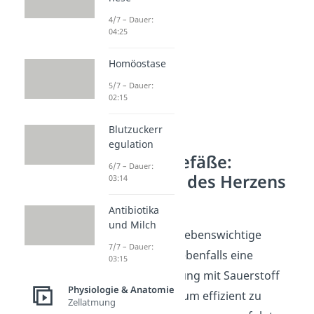
4/7 – Dauer:
04:25
Homöostase
5/7 – Dauer:
02:15
Blutzuckerr
egulation
Herzkranzgefäße:
6/7 – Dauer:
Versorgung des Herzens
03:14
erklärt
Antibiotika
und Milch
Das Herz, unsere lebenswichtige
7/7 – Dauer:
Pumpe, benötigt ebenfalls eine
03:15
ständige Versorgung mit Sauerstoff
Physiologie & Anatomie
und Nährstoffen, um effizient zu
Zellatmung