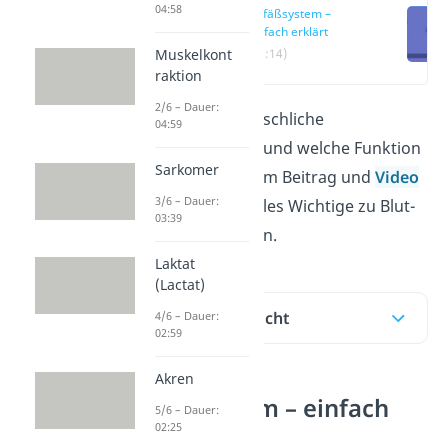
04:58
Gefäßsystem –
einfach erklärt
Muskelkont
(00:14)
raktion
2/6 – Dauer:
Wie sieht das menschliche
04:59
Gefäßsystem
aus und welche Funktion
Sarkomer
erfüllt es? In diesem Beitrag und
Video
3/6 – Dauer:
erklären wir dir alles Wichtige zu Blut-
03:39
und Lymphgefäßen.
Laktat
(Lactat)
Inhaltsübersicht
4/6 – Dauer:
02:59
Akren
Gefäßsystem – einfach
5/6 – Dauer:
02:25
erklärt