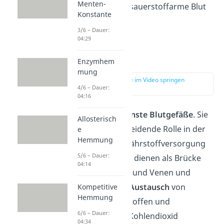
Menten-
transportiert das sauerstoffarme Blut
Konstante
ins Herz.
3/6 – Dauer:
04:29
Kapillare
Enzymhem
mung
zur Stelle im Video springen
(03:05)
4/6 – Dauer:
04:16
Kapillaren sind
feinste Blutgefäße
. Sie
Allosterisch
spielen die entscheidende Rolle in der
e
Hemmung
Sauerstoff- und Nährstoffversorgung
5/6 – Dauer:
unserer Zellen. Sie dienen als Brücke
04:14
zwischen Arterien und Venen und
ermöglichen den
Austausch
von
Kompetitive
Hemmung
Sauerstoff, Nährstoffen und
6/6 – Dauer:
Abfallstoffen wie Kohlendioxid
04:34