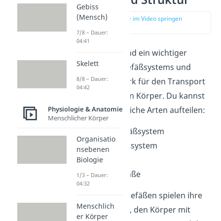
Gebiss
(Mensch)
zur Stelle im Video springen
(01:06)
7/8 – Dauer:
04:41
Die
Blutgefäße
sind
ein wichtiger
Skelett
Bestandteil des Gefäßsystems und
8/8 – Dauer:
bilden ein Netzwerk für den Transport
04:42
von
Blut
durch den Körper. Du kannst
Physiologie & Anatomie
sie in unterschiedliche Arten aufteilen:
Menschlicher Körper
arterielles Gefäßsystem
Organisatio
venöses Gefäßsystem
nsebenen
Kapillaren
Biologie
Herzkranzgefäße
1/3 – Dauer:
04:32
Alle Arten an Blutgefäßen spielen ihre
Menschlich
eigene Rolle dabei, den Körper mit
er Körper