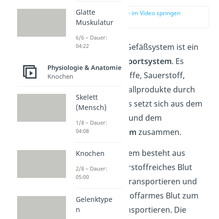
Glatte
zur Stelle im Video springen
(00:14)
Muskulatur
6/6 – Dauer:
Das menschliche Gefäßsystem ist ein
04:22
essenzielles
Transportsystem
. Es
Physiologie & Anatomie
befördert Nährstoffe, Sauerstoff,
Knochen
Hormone und Abfallprodukte durch
Skelett
unseren Körper. Es setzt sich aus
dem
(Mensch)
Blutgefäßsystem
und dem
1/8 – Dauer:
Lymphgefäßsystem
zusammen.
04:08
Das Blutgefäßsystem besteht aus
Knochen
Arterien
, die sauerstoffreiches Blut
2/8 – Dauer:
05:00
vom Herzen weg transportieren und
Venen
, die sauerstoffarmes Blut zum
Gelenktype
Herzen zurücktransportieren. Die
n