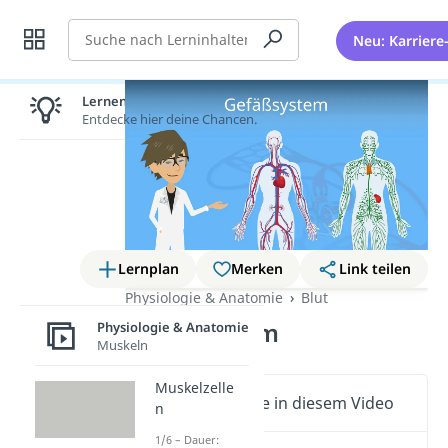
Suche
Neu: Karriere
Lernen lohnt sich!
Entdecke hier deine Chancen.
Lernplan
Merken
Link teilen
Physiologie & Anatomie
Blut
Gefäßsystem
Physiologie & Anatomie
Muskeln
Muskelzelle
Wichtige Inhalte in diesem Video
n
1/6 – Dauer: