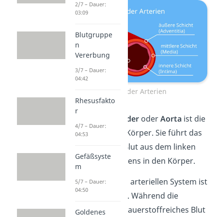
2/7 – Dauer:
03:09
Blutgruppe
n
Vererbung
3/7 – Dauer:
04:42
Aufbau der Arterien
Rhesusfakto
r
Die
Hauptschlagader
oder
Aorta
ist die
4/7 – Dauer:
größte Arterie im Körper. Sie führt das
04:53
sauerstoffreiche Blut aus dem linken
Gefäßsyste
Ventrikel des Herzens in den Körper.
m
Eine Ausnahme im arteriellen System ist
5/7 – Dauer:
04:50
die
Lungenarterie
. Während die
meisten Arterien sauerstoffreiches Blut
Goldenes