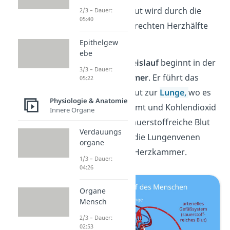
sauerstoffarme Blut wird durch die
2/3 – Dauer:
05:40
Venen zurück zur rechten Herzhälfte
transportiert.
Epithelgew
ebe
Der
kleine Blutkreislauf
beginnt in der
3/3 – Dauer:
rechten Herzkammer
. Er führt das
05:22
sauerstoffarme Blut zur
Lunge,
wo es
Physiologie & Anatomie
Sauerstoff aufnimmt und Kohlendioxid
Innere Organe
abgibt. Das nun sauerstoffreiche Blut
Verdauungs
fließt dann durch die Lungenvenen
organe
zurück zur linken Herzkammer.
1/3 – Dauer:
04:26
Organe
Mensch
2/3 – Dauer:
02:53