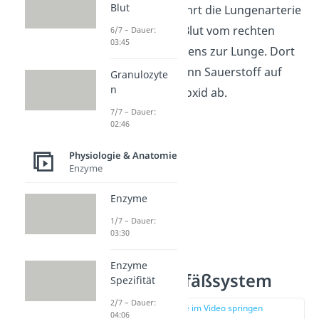
Blut
transportieren, führt die Lungenarterie
sauerstoffarmes Blut vom rechten
6/7 – Dauer:
03:45
Ventrikel des Herzens zur Lunge. Dort
nimmt das Blut dann Sauerstoff auf
Granulozyte
n
und gibt Kohlendioxid ab.
7/7 – Dauer:
02:46
Physiologie & Anatomie
Enzyme
Enzyme
1/7 – Dauer:
03:30
Enzyme
Venöses Gefäßsystem
Spezifität
2/7 – Dauer:
zur Stelle im Video springen
04:06