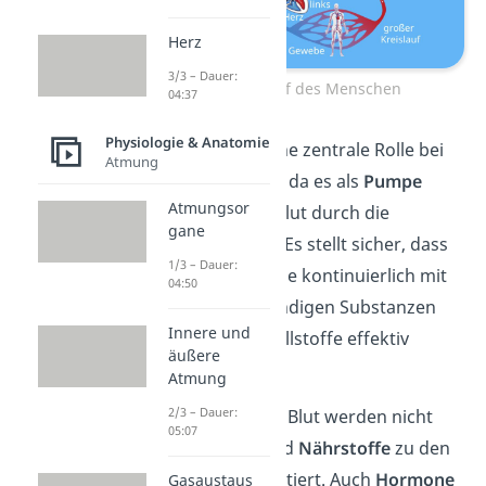
Herz
3/3 – Dauer:
Blutkreislauf des Menschen
04:37
Physiologie & Anatomie
Das
Herz
spielt eine zentrale Rolle bei
Atmung
diesen Prozessen, da es als
Pumpe
Atmungsor
fungiert, die das Blut durch die
gane
Blutgefäße treibt. Es stellt sicher, dass
1/3 – Dauer:
alle Körperbereiche kontinuierlich mit
04:50
den lebensnotwendigen Substanzen
Innere und
versorgt und Abfallstoffe effektiv
äußere
entfernt werden.
Atmung
2/3 – Dauer:
Gut zu wissen:
Im Blut werden nicht
05:07
nur
Sauerstoff
und
Nährstoffe
zu den
Organen transportiert. Auch
Hormone
Gasaustaus