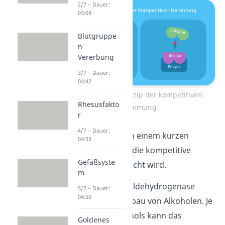
2/7 – Dauer:
03:09
Blutgruppe
n
Vererbung
3/7 – Dauer:
04:42
Allgemeines Prinzip der kompetitiven
Rhesusfakto
Hemmung
r
4/7 – Dauer:
Schauen wir uns in einem kurzen
04:53
Beispiel
an, wozu die kompetitive
Gefäßsyste
Hemmung gebraucht wird.
m
Das Enzym Alkoholdehydrogenase
5/7 – Dauer:
04:50
katalysiert den Abbau von Alkoholen. Je
nach Art des Alkohols kann das
Goldenes