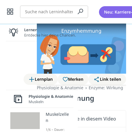
Suche
Neu: Karriere
Lernen lohnt sich!
Entdecke hier deine Chancen.
Lernplan
Merken
Link teilen
Physiologie & Anatomie
Enzyme: Wirkung
Enzymhemmung
Physiologie & Anatomie
Muskeln
Muskelzelle
Wichtige Inhalte in diesem Video
n
1/6 – Dauer: