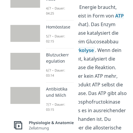
Wenn dein Körper Energie braucht,
4/7 – Dauer:
04:25
bekommt er sie meist in Form von
ATP
(Adenosintriphosphat). Das Enzym
Homöostase
Phosphofructokinase katalysiert die
5/7 – Dauer:
ATP-Produktion beim Glucoseabbau
02:15
und ist Teil der
Glykolyse
. Wenn dein
Blutzuckerr
Körper ATP braucht, katalysiert die
egulation
Phosphofructokinase die Reaktion.
6/7 – Dauer:
Braucht dein Körper kein ATP mehr,
03:14
hemmt das Endprodukt ATP selbst die
Antibiotika
Phosphofructokinase. Das ATP gibt also
und Milch
sozusagen der Phosphofructokinase
7/7 – Dauer:
das Feedback, dass es in ausreichender
03:15
Konzentration vorhanden ist. Du
Physiologie & Anatomie
möchtest mehr über die allosterische
Zellatmung