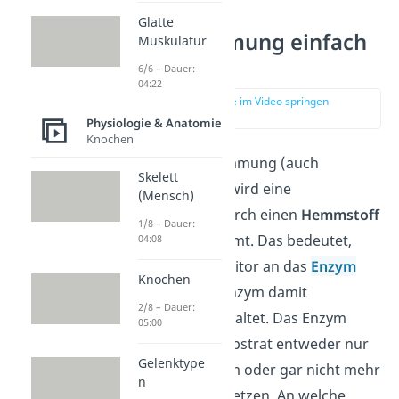
Glatte
Enzymhemmung einfach
Muskulatur
erklärt
6/6 – Dauer:
04:22
zur Stelle im Video springen
(00:15)
Physiologie & Anatomie
Knochen
Bei der Enzymhemmung (auch
Skelett
Enzyminhibition) wird eine
(Mensch)
Enzymreaktion durch einen
Hemmstoff
1/8 – Dauer:
(Inhibitor) gehemmt. Das bedeutet,
04:08
dass sich ein Inhibitor an das
Enzym
Knochen
bindet und das Enzym damit
2/8 – Dauer:
sozusagen ausschaltet. Das Enzym
05:00
kann dann das Substrat entweder nur
Gelenktype
noch sehr langsam oder gar nicht mehr
n
zum Produkt umsetzen. An welche