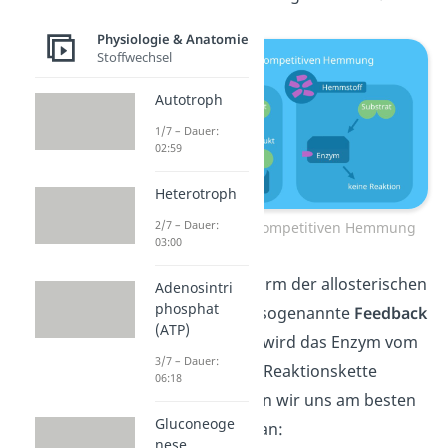
Physiologie & Anatomie
Stoffwechsel
Autotroph
1/7 – Dauer:
02:59
Heterotroph
2/7 – Dauer:
Prinzip der nicht kompetitiven Hemmung
03:00
Eine besondere Form der allosterischen
Adenosintri
phosphat
Hemmung ist die sogenannte
Feedback
(ATP)
Hemmung.
Dabei wird das Enzym vom
3/7 – Dauer:
Endprodukt einer Reaktionskette
06:18
gehemmt. Schauen wir uns am besten
Gluconeoge
ein
Beispiel
dazu an:
nese