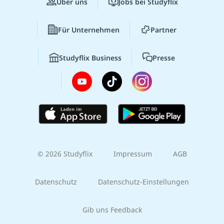
Über uns
Jobs bei Studyflix
Für Unternehmen
Partner
Studyflix Business
Presse
© 2026 Studyflix
Impressum
AGB
Datenschutz
Datenschutz-Einstellungen
Gib uns Feedback