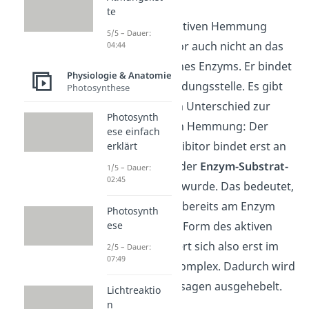
te
Bei der unkompetitiven Hemmung
5/5 – Dauer:
bindet der Inhibitor auch nicht an das
04:44
aktive Zentrum eines Enzyms. Er bindet
Physiologie & Anatomie
an eine eigene Bindungsstelle. Es gibt
Photosynthese
aber einen großen Unterschied zur
Photosynth
nicht kompetitiven Hemmung: Der
ese einfach
unkompetitive Inhibitor bindet erst an
erklärt
das Enzym, wenn der
Enzym-Substrat-
1/5 – Dauer:
02:45
Komplex
gebildet wurde. Das bedeutet,
dass das Substrat bereits am Enzym
Photosynth
ese
angedockt ist. Die Form des aktiven
Zentrums verändert sich also erst im
2/5 – Dauer:
07:49
Enzym-Substrat-Komplex. Dadurch wird
das Substrat sozusagen ausgehebelt.
Lichtreaktio
n