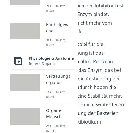
liegt daran, dass sich der Inhibitor fest
2/3 – Dauer:
05:40
(kovalent) an das Enzym bindet.
Dadurch kann er nicht mehr vom
Epithelgew
ebe
Enzym gelöst werden.
3/3 – Dauer:
Ein bekanntes Beispiel für die
05:22
irreversible Hemmung ist das
Physiologie & Anatomie
Antibiotikum Penicillin
. Penicillin
Innere Organe
hemmt dauerhaft das Enzym, das bei
Verdauungs
den Bakterien für die Ausbildung der
organe
Zellwand sorgt. Dadurch haben die
1/3 – Dauer:
Bakterienzellen
keine Stabilität mehr.
04:26
Sie können sich also nicht weiter teilen
Organe
und eine Vermehrung der Bakterien
Mensch
wird durch das Antibiotikum
2/3 – Dauer:
verhindert.
02:53