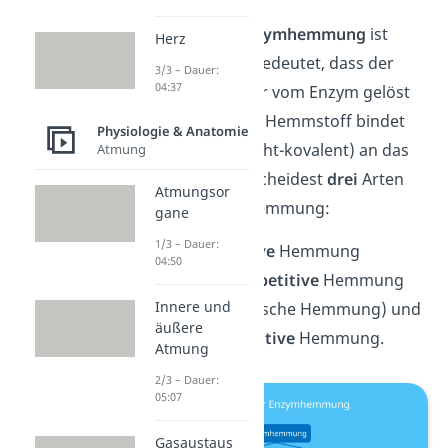
Die
reversible Enzymhemmung
ist
Herz
umkehrbar. Das bedeutet, dass der
3/3 – Dauer:
04:37
Hemmstoff wieder vom Enzym gelöst
werden kann. Der Hemmstoff bindet
Physiologie & Anatomie
also nicht fest (nicht-kovalent) an das
Atmung
Enzym. Du unterscheidest
drei
Arten
Atmungsor
der reversiblen Hemmung:
gane
1/3 – Dauer:
die
kompetitive
Hemmung
04:50
die
nicht kompetitive
Hemmung
Innere und
(auch allosterische Hemmung) und
äußere
die
unkompetitive
Hemmung.
Atmung
2/3 – Dauer:
05:07
Gasaustaus