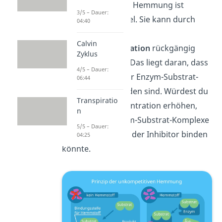
Die unkompetitive Hemmung ist
3/5 – Dauer:
ebenfalls reversibel. Sie kann durch
04:40
Verringerung der
Calvin
Substratkonzentration
rückgängig
Zyklus
gemacht werden. Das liegt daran, dass
4/5 – Dauer:
dann auch weniger Enzym-Substrat-
06:44
Komplexe vorhanden sind. Würdest du
Transpiratio
die Substratkonzentration erhöhen,
n
wären mehr Enzym-Substrat-Komplexe
5/5 – Dauer:
vorhanden, an die der Inhibitor binden
04:25
könnte.