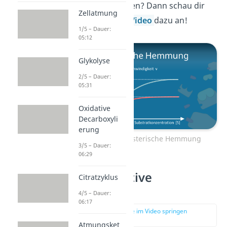
Hemmung erfahren? Dann schau dir
Zellatmung
unbedingt unser
Video
dazu an!
1/5 – Dauer:
05:12
Glykolyse
2/5 – Dauer:
05:31
Oxidative
Decarboxyli
erung
Zum Video: Allosterische Hemmung
3/5 – Dauer:
06:29
Unkompetitive
Citratzyklus
Hemmung
4/5 – Dauer:
06:17
zur Stelle im Video springen
(03:27)
Atmungsket