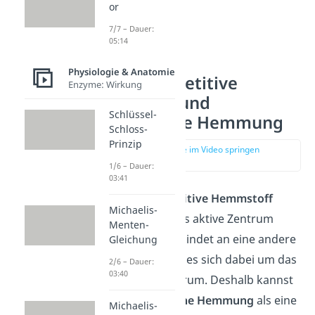
or
7/7 – Dauer:
05:14
Physiologie & Anatomie
Nicht-kompetitive
Enzyme: Wirkung
Hemmung und
Schlüssel-
allosterische Hemmung
Schloss-
Prinzip
zur Stelle im Video springen
(02:25)
1/6 – Dauer:
03:41
Der
nicht kompetitive Hemmstoff
Michaelis-
bindet nicht an das aktive Zentrum
Menten-
eines Enzyms. Er bindet an eine andere
Gleichung
Stelle. Oft handelt es sich dabei um das
2/6 – Dauer:
03:40
allosterische Zentrum. Deshalb kannst
du die
allosterische Hemmung
als eine
Michaelis-