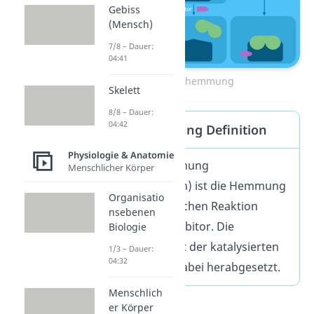
Gebiss
(Mensch)
7/8 – Dauer:
04:41
Enzymhemmung
Skelett
8/8 – Dauer:
04:42
Enzymhemmung Definition
Physiologie & Anatomie
Die Enzymhemmung
Menschlicher Körper
(Enzyminhibition) ist die Hemmung
Organisatio
einer enzymatischen Reaktion
nsebenen
durch einen Inhibitor. Die
Biologie
Geschwindigkeit der katalysierten
1/3 – Dauer:
04:32
Reaktion wird dabei herabgesetzt.
Menschlich
er Körper