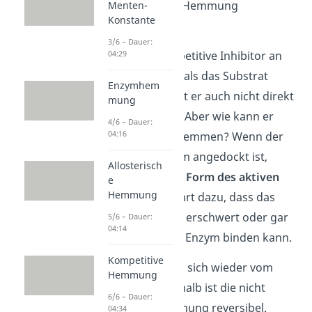
nicht kompetitive Hemmung
Menten-
Konstante
bezeichnen.
3/6 – Dauer:
Da der nicht kompetitive Inhibitor an
04:29
eine andere Stelle als das Substrat
Enzymhem
bindet, konkurriert er auch nicht direkt
mung
mit dem Substrat. Aber wie kann er
4/6 – Dauer:
04:16
dann das Enzym hemmen? Wenn der
Inhibitor am Enzym angedockt ist,
Allosterisch
verändert
sich die
Form des aktiven
e
Hemmung
Zentrums
. Das führt dazu, dass das
Substrat nur noch erschwert oder gar
5/6 – Dauer:
04:14
nicht mehr an das Enzym binden kann.
Kompetitive
Der Inhibitor kann sich wieder vom
Hemmung
Enzym lösen. Deshalb ist die nicht
6/6 – Dauer:
kompetitive Hemmung reversibel.
04:34