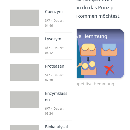
Hemmung an, wenn du das Prinzip
Coenzym
genauer erklärt bekommen möchtest.
3/7 – Dauer:
04:46
Lysozym
4/7 – Dauer:
04:12
Proteasen
5/7 – Dauer:
02:30
Zum Video: Kompetitive Hemmung
Enzymklass
en
6/7 – Dauer:
03:34
Biokatalysat