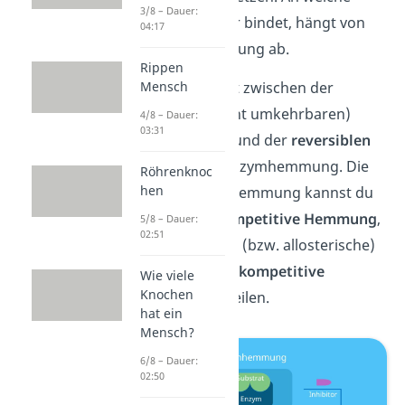
3/8 – Dauer:
Stelle der Inhibitor bindet, hängt von
04:17
der Art der Hemmung ab.
Rippen
Mensch
Du unterscheidest zwischen der
irreversiblen
(nicht umkehrbaren)
4/8 – Dauer:
03:31
Enzymhemmung und der
reversiblen
(umkehrbaren) Enzymhemmung. Die
Röhrenknoc
hen
reversible Enzymhemmung kannst du
noch weiter in
kompetitive Hemmung
,
5/8 – Dauer:
02:51
nicht kompetitive
(bzw. allosterische)
Hemmung
und
unkompetitive
Wie viele
Knochen
Hemmung
unterteilen.
hat ein
Mensch?
6/8 – Dauer:
02:50