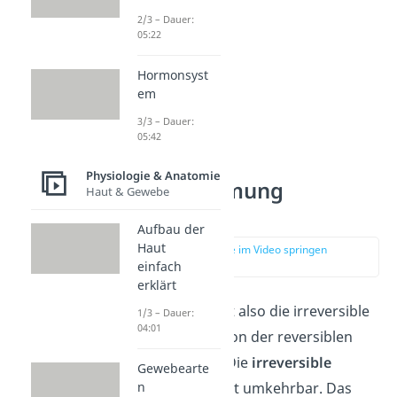
2/3 – Dauer:
05:22
Hormonsyst
em
3/3 – Dauer:
05:42
Physiologie & Anatomie
Enzymhemmung
Haut & Gewebe
Einteilung
Aufbau der
Haut
zur Stelle im Video springen
(00:48)
einfach
erklärt
Du unterscheidest also die irreversible
1/3 – Dauer:
04:01
Enzyminhibition von der reversiblen
Enzyminhibition. Die
irreversible
Gewebearte
n
Hemmung
ist nicht umkehrbar. Das