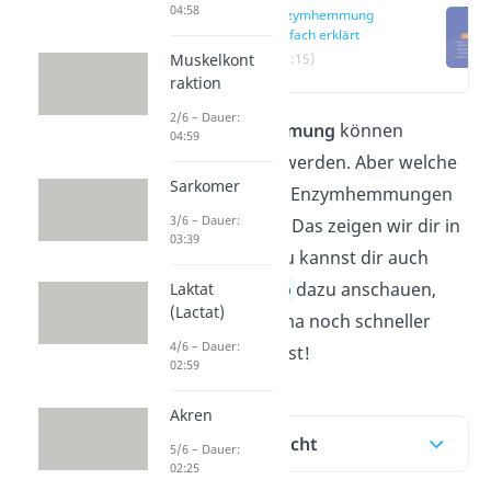
04:58
Enzymhemmung
einfach erklärt
Muskelkont
(00:15)
raktion
2/6 – Dauer:
Durch
Enzymhemmung
können
04:59
Enzyme reguliert werden. Aber welche
Sarkomer
unterschiedlichen Enzymhemmungen
3/6 – Dauer:
gibt es eigentlich? Das zeigen wir dir in
03:39
diesem Beitrag. Du kannst dir auch
direkt unser
Video
dazu anschauen,
Laktat
(Lactat)
wenn du das Thema noch schneller
4/6 – Dauer:
verstehen möchtest!
02:59
Akren
Inhaltsübersicht
5/6 – Dauer:
02:25