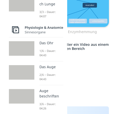
ch Lunge
3/3 – Dauer:
04:07
Physiologie & Anatomie
Übersicht zur Enzymhemmung
Sinnesorgane
Das Ohr
Studyflix vernetzt: Hier ein Video aus einem
anderen Bereich
1/6 – Dauer:
04:43
Das Auge
2/6 – Dauer:
04:43
Auge
beschriften
3/6 – Dauer:
04:26