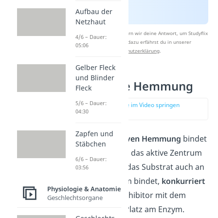
Aufbau der
Netzhaut
Nach Beantwortung speichern wir deine Antwort, um Studyflix
4/6 – Dauer:
zu verbessern. Mehr dazu erfährst du in unserer
05:06
Datenschutzerklärung
.
Gelber Fleck
und Blinder
Kompetitive Hemmung
Fleck
5/6 – Dauer:
zur Stelle im Video springen
04:30
(01:33)
Zapfen und
Bei der
kompetitiven Hemmung
bindet
Stäbchen
der Hemmstoff an das aktive Zentrum
6/6 – Dauer:
eines Enzyms. Da das Substrat auch an
03:56
das aktive Zentrum bindet,
konkurriert
Physiologie & Anatomie
der kompetitive Inhibitor mit dem
Geschlechtsorgane
Substrat um den Platz am Enzym.