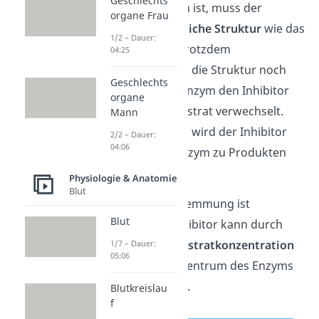
Geschlechts
Damit das möglich ist, muss der
organe Frau
Inhibitor eine
ähnliche Struktur
wie das
1/2 – Dauer:
Substrat haben. Trotzdem
04:25
unterscheidet sich die Struktur noch
Geschlechts
soweit, dass das Enzym den Inhibitor
organe
nicht mit dem Substrat verwechselt.
Mann
Aus diesem Grund wird der Inhibitor
2/2 – Dauer:
04:06
auch nicht vom Enzym zu Produkten
umgesetzt.
Physiologie & Anatomie
Blut
Die kompetitive Hemmung ist
Blut
reversibel. Der Inhibitor kann durch
Erhöhung der Substratkonzentration
1/7 – Dauer:
05:06
aus dem aktiven Zentrum des Enzyms
verdrängt werden.
Blutkreislau
f