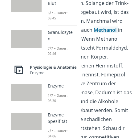
problematisch sein. Solange der Trink-
Blut
Alkohol
Ethanol
abgebaut wird, ist das
6/7 – Dauer:
03:45
auch nicht schlimm. Manchmal wird
aber zum Beispiel auch
Methanol
in
Granulozyte
Alkohol gemischt. Wenn Methanol
n
abgebaut wird, entsteht Formaldehyd.
7/7 – Dauer:
02:46
Es ist giftig für deinen Körper.
Deswegen gibt es einen Hemmstoff,
Physiologie & Anatomie
Enzyme
den du
Fomepizol
nennst. Fomepizol
bindet an das aktive Zentrum der
Enzyme
Alkoholdehydrogenase. Dadurch ist das
1/7 – Dauer:
Enzym gehemmt und die Alkohole
03:30
können nicht abgebaut werden. Somit
Enzyme
können auch keine schädlichen
Spezifität
Abbauprodukte entstehen. Schau dir
2/7 – Dauer:
jetzt unser
Video
zur kompetitiven
04:06