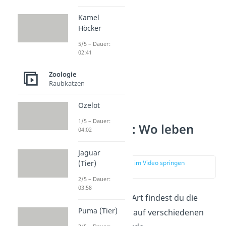
Kamel
Höcker
5/5 – Dauer:
02:41
Zoologie
Raubkatzen
Ozelot
1/5 – Dauer:
Verbreitung: Wo leben
04:02
Schakale?
Jaguar
(Tier)
zur Stelle im Video springen
(01:40)
2/5 – Dauer:
03:58
Abhängig von der Art findest du die
Puma (Tier)
wolfsartigen Tiere auf verschiedenen