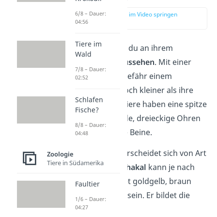
6/8 – Dauer:
zur Stelle im Video springen
04:56
(00:50)
Tiere im
Schakale erkennst du an ihrem
Wald
wolfsähnlichen Aussehen
. Mit einer
7/8 – Dauer:
Kopfhöhe von ungefähr einem
02:52
Meter sind sie jedoch kleiner als ihre
Schlafen
Verwandten.
Die Tiere haben eine spitze
Fische?
Schnauze, stehende, dreieckige Ohren
8/8 – Dauer:
und ziemlich lange Beine.
04:48
Ihre Fellfarbe unterscheidet sich von Art
Zoologie
Tiere in Südamerika
zu Art. Der
Goldschakal
kann je nach
Verbreitungsgebiet goldgelb, braun
Faultier
oder grau gefärbt sein. Er bildet die
1/6 – Dauer:
04:27
größte Schakalart.