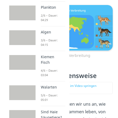
Plankton
2/6 – Dauer:
04:29
Algen
3/6 – Dauer:
04:15
Schakal Verbreitung
Kiemen
Fisch
4/6 – Dauer:
Schakal Lebensweise
03:04
zur Stelle im Video springen
Walarten
(02:35)
5/6 – Dauer:
05:01
Als nächstes schauen wir uns an, wie
die Wildhunde zusammen leben, von
Sind Haie
Säugetiere?