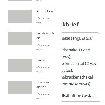
04:37
Kaninchen
4/8 – Dauer:
03:57
Schakal Steckbrief
Eichhörnch
Name
Schakal (engl.
jackal
)
en
5/8 – Dauer:
Arten
Goldschakal (
Canis
03:27
aureus
),
Fuchs
Streifenschakal (
Canis
6/8 – Dauer:
adustus
),
04:17
Schabrackenschakal
Feuersalam
(
Canis mesomelas
)
ander
7/8 – Dauer:
Aussehen
wolfsähnliche Gestalt
03:27