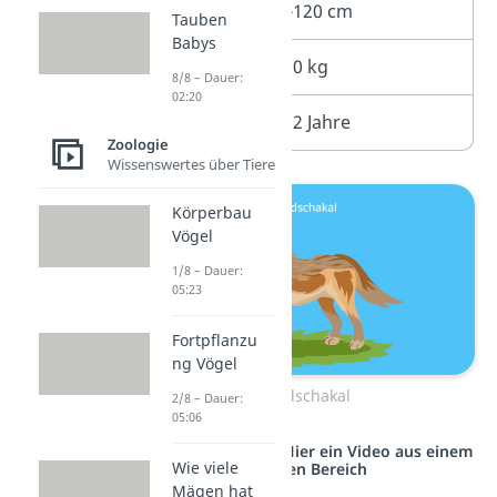
Größe
70-120 cm
Tauben
Babys
Gewicht
5-10 kg
8/8 – Dauer:
02:20
Alter
6-12 Jahre
Zoologie
Wissenswertes über Tiere
Körperbau
Vögel
1/8 – Dauer:
05:23
Fortpflanzu
ng Vögel
Goldschakal
2/8 – Dauer:
05:06
Studyflix vernetzt: Hier ein Video aus einem
Wie viele
anderen Bereich
Mägen hat