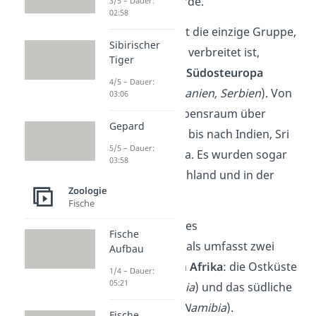
Kontinenten der Erde.
3/5 – Dauer:
02:58
Der Goldschakal ist die einzige Gruppe,
Sibirischer
die auch in Europa verbreitet ist,
Tiger
genauer gesagt in
Südosteuropa
4/5 – Dauer:
(
Griechenland, Albanien, Serbien
). Von
03:06
dort reicht sein Lebensraum über
Gepard
Kleinasien (
Türkei
) bis nach Indien, Sri
5/5 – Dauer:
Lanka und Malaysia. Es wurden sogar
03:58
Schakale in Deutschland und in der
Zoologie
Schweiz gesichtet.
Fische
Der Lebensraum des
Fische
Schabrackenschakals umfasst zwei
Aufbau
größere Gebiete in
Afrika
: die Ostküste
1/4 – Dauer:
05:21
(
Äthiopien, Tansania
) und das südliche
Afrika (
Südafrika, Namibia
).
Fische