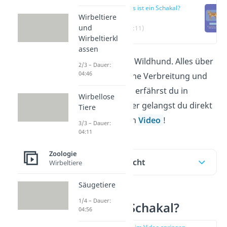
Was ist ein Schakal?
Wirbeltiere
und
(00:11)
Wirbeltierkl
assen
Der Schakal ist ein Wildhund. Alles über
2/3 – Dauer:
04:46
sein Aussehen, seine Verbreitung und
seine Lebensweise erfährst du in
Wirbellose
diesem Beitrag. Hier gelangst du direkt
Tiere
zu unserem kurzen
Video
!
3/3 – Dauer:
04:11
Zoologie
Inhaltsübersicht
Wirbeltiere
Säugetiere
1/4 – Dauer:
Was ist ein Schakal?
04:56