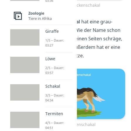
03:36
Schabrackenschakal
Zoologie
Tiere in Afrika
Der
Streifenschakal
hat eine grau-
braune Fellfarbe. Wie der Name schon
Giraffe
sagt, trägt er an seinen Seiten schräge,
1/5 – Dauer:
03:27
hellere Streifen. Außerdem hat er eine
weiße Schwanzspitze.
Löwe
2/5 – Dauer:
03:57
Schakal
3/5 – Dauer:
04:34
Termiten
4/5 – Dauer:
Streifenschakal
04:51