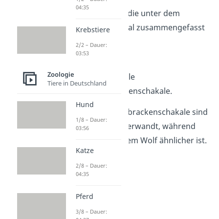
04:35
Es gibt drei Arten, die unter dem
Oberbegriff Schakal zusammengefasst
Krebstiere
werden:
2/2 – Dauer:
03:53
Goldschakale,
Zoologie
Streifenschakale
Tiere in Deutschland
und Schabrackenschakale.
Hund
Streifen- und Schabrackenschakale sind
1/8 – Dauer:
eng miteinander verwandt, während
03:56
der Goldschakal dem Wolf ähnlicher ist.
Katze
2/8 – Dauer:
04:35
Pferd
3/8 – Dauer: