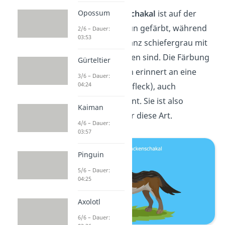
Opossum
Der
Schabrackenschakal
ist auf der
Unterseite rotbraun gefärbt, während
2/6 – Dauer:
03:53
Rücken und Schwanz schiefergrau mit
silbergrauen Flecken sind. Die Färbung
Gürteltier
auf seinem Rücken erinnert an eine
3/6 – Dauer:
04:24
Satteldecke (Sattelfleck), auch
Schabracke genannt. Sie ist also
Kaiman
namensgebend für diese Art.
4/6 – Dauer:
03:57
Pinguin
5/6 – Dauer:
04:25
Axolotl
6/6 – Dauer: