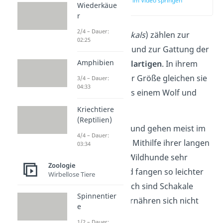
zur Stelle im Video springen
Wiederkäue
(00:11)
r
2/4 – Dauer:
Schakale
(engl.
jackals
) zählen zur
02:25
Familie der Hunde und zur Gattung der
Amphibien
Wolfs- und Schakalartigen
. In ihrem
Aussehen und ihrer Größe gleichen sie
3/4 – Dauer:
04:33
einer Mischung aus einem Wolf und
einem Fuchs.
Kriechtiere
(Reptilien)
Sie sind Raubtiere und gehen meist im
4/4 – Dauer:
Rudel auf die Jagd. Mithilfe ihrer langen
03:34
Beine können die Wildhunde sehr
Zoologie
schnell rennen und fangen so leichter
Wirbellose Tiere
ihre Beute. Dennoch sind Schakale
Spinnentier
Allesfresser
und ernähren sich nicht
e
nur von Fleisch.
1/2 – Dauer: