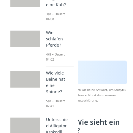
eine Kuh?
3/8 – Dauer:
04:08
Wie
schlafen
Pferde?
4/8 – Dauer:
04:02
Wie viele
Beine hat
eine
Nach Beantwortung speichern wir deine Antwort, um Studyflix
Spinne?
zu verbessern. Mehr dazu erfährst du in unserer
Datenschutzerklärung
.
5/8 – Dauer:
02:41
Unterschie
Merkmale: Wie sieht ein
d Alligator
Schakal aus?
Krokodil