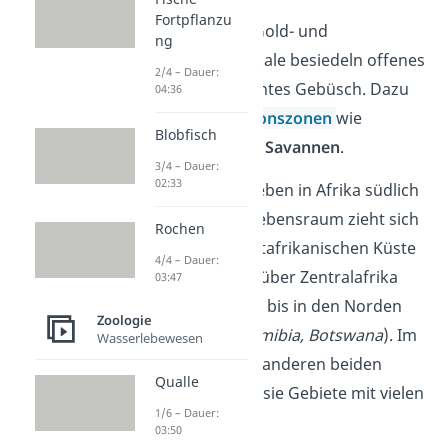
Fortpflanzu
Die beiden Arten Gold- und
ng
Schabrackenschakale besiedeln offenes
2/4 – Dauer:
Gelände, ohne dichtes Gebüsch. Dazu
04:36
gehören
Vegetationszonen
wie
Blobfisch
Grassteppen
oder
Savannen
.
3/4 – Dauer:
02:33
Streifenschakale leben in Afrika südlich
der Sahara. Der Lebensraum zieht sich
Rochen
dabei von der westafrikanischen Küste
4/4 – Dauer:
(
Guinea, Senegal
) über Zentralafrika
03:47
(
Sudan, Äthiopien
) bis in den Norden
Zoologie
von Südafrika (
Namibia, Botswana
). Im
Wasserlebewesen
Gegensatz zu den anderen beiden
Qualle
Arten bevorzugen sie Gebiete mit vielen
1/6 – Dauer:
Büschen.
03:50