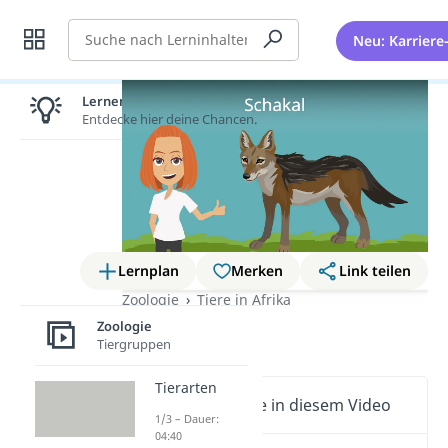
Suche
Neu: Karriere
Lernen lohnt sich!
Entdecke hier deine Chancen.
Lernplan
Merken
Link teilen
Zoologie
Tiere in Afrika
Zoologie
Schakal
Tiergruppen
Tierarten
Wichtige Inhalte in diesem Video
1/3 – Dauer:
04:40