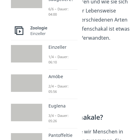
was sie sich ernähren und wie sie sich
6/6 – Dauer:
vermehren. In ihrer Lebensweise
04:00
gleichen sich die verschiedenen Arten
Zoologie
sehr. Nur der Streifenschakal ist etwas
Einzeller
scheuer als seine Verwandten.
Einzeller
1/4 – Dauer:
06:10
Amöbe
2/4 – Dauer:
05:56
Euglena
Wie leben Schakale?
3/4 – Dauer:
05:26
Schakale leben wie wir Menschen in
Pantoffeltie