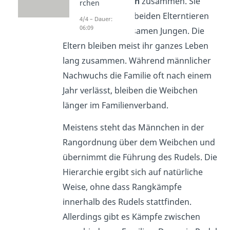
Familienverbänden
zusammen. Sie
rchen
bestehen aus den beiden Elterntieren
4/4 – Dauer:
06:09
und ihren gemeinsamen Jungen. Die
Eltern bleiben meist ihr ganzes Leben
lang zusammen. Während männlicher
Nachwuchs die Familie oft nach einem
Jahr verlässt, bleiben die Weibchen
länger im Familienverband.
Meistens steht das Männchen in der
Rangordnung über dem Weibchen und
übernimmt die Führung des Rudels. Die
Hierarchie ergibt sich auf natürliche
Weise, ohne dass Rangkämpfe
innerhalb des Rudels stattfinden.
Allerdings gibt es Kämpfe zwischen