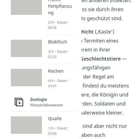
weicher als bei vielen anderen Insekten.
Fortpflanzu
Das liegt daran, dass sie durch ihren
ng
Termitenbau bereits geschützt sind.
2/4 – Dauer:
04:36
Je nach
sozialer Schicht
(‚Kaste‘)
unterscheiden sich Termiten eines
Blobfisch
Staates unter anderem in ihrer
3/4 – Dauer:
02:33
Körpergröße. Die
Geschlechtstiere
—
also die fortpflanzungsfähigen
Rochen
Termiten — sind in der Regel am
4/4 – Dauer:
größten. Pro Staat findest du meistens
03:47
zwei Geschlechtstiere, die Königin und
Zoologie
König genannt werden. Soldaten und
Wasserlebewesen
Arbeiter sind normalerweise kleiner.
Qualle
Königin und König sind aber nicht nur
1/6 – Dauer:
03:50
größer, sondern haben auch