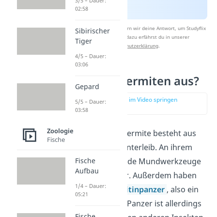
3/5 – Dauer:
02:58
Nach Beantwortung speichern wir deine Antwort, um Studyflix
Sibirischer
zu verbessern. Mehr dazu erfährst du in unserer
Tiger
Datenschutzerklärung
.
4/5 – Dauer:
03:06
Wie sehen Termiten aus?
Gepard
zur Stelle im Video springen
5/5 – Dauer:
(00:52)
03:58
Zoologie
Der Körper einer Termite besteht aus
Fische
Kopf, Brust und Hinterleib. An ihrem
Fische
Kopf sitzen beißende Mundwerkzeuge
Aufbau
und ein Fühlerpaar. Außerdem haben
1/4 – Dauer:
Termiten einen
Chitinpanzer
, also ein
05:21
Außenskelett. Der Panzer ist allerdings
Fische