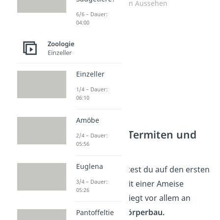
Termiten Aussehen
6/6 – Dauer:
04:00
Zoologie
Einzeller
Einzeller
1/4 – Dauer:
06:10
Amöbe
Unterschied: Termiten und
2/4 – Dauer:
Ameisen
05:56
Euglena
Eine Termite könntest du auf den ersten
3/4 – Dauer:
Blick tatsächlich mit einer Ameise
05:26
verwechseln. Das liegt vor allem an
ihrem ähnlichen
Körperbau.
Pantoffeltie