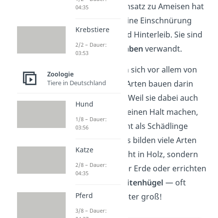
genannt. Im Gegensatz zu Ameisen hat
04:35
ihr Körper aber keine Einschnürung
Krebstiere
zwischen Brust und Hinterleib. Sie sind
2/2 – Dauer:
viel näher mit
Schaben
verwandt.
03:53
Termiten ernähren sich vor allem von
Zoologie
Holz und manche Arten bauen darin
Tiere in Deutschland
sogar ihre Nester. Weil sie dabei auch
Hund
vor Holzhäusern keinen Halt machen,
1/8 – Dauer:
sind sie dir vielleicht als Schädlinge
03:56
bekannt. Allerdings bilden viele Arten
Katze
ihre Nester gar nicht in Holz, sondern
2/8 – Dauer:
bauen sie unter der Erde oder errichten
04:35
oberirdische
Termitenhügel
— oft
Pferd
sogar mehrere Meter groß!
3/8 – Dauer: