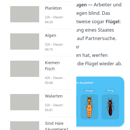
funktionierende
Augen
— Arbeiter und
Plankton
Soldaten sind hingegen blind. Das
2/6 – Dauer:
Königspaar hat zeitweise sogar
Flügel
:
04:29
vor der Neugründung eines Staates
Algen
sind sie in der Luft auf Partnersuche.
3/6 – Dauer:
Sobald sich ein Paar
04:15
zusammengefunden hat, werfen
Kiemen
beide kurz danach die Flügel wieder ab.
Fisch
4/6 – Dauer:
03:04
Walarten
5/6 – Dauer:
05:01
Sind Haie
Säugetiere?