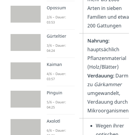
Opossum
Arten in sieben
Familien und etwa
2/6 – Dauer:
03:53
200 Gattungen
Gürteltier
Ernährung
Nahrung:
3/6 – Dauer:
hauptsächlich
04:24
Pflanzenmaterial
Kaiman
(Holz/Blätter)
4/6 – Dauer:
Verdauung:
Darm
03:57
zu
Gärkammer
Pinguin
umgewandelt,
Verdauung durch
5/6 – Dauer:
04:25
Mikroorganismen
Axolotl
Besonderheiten
Wegen ihrer
6/6 – Dauer:
optischen