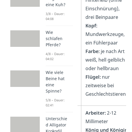
Hinterleib (ohne
eine Kuh?
Einschnürung),
3/8 – Dauer:
drei Beinpaare
04:08
Kopf:
Wie
Mundwerkzeuge,
schlafen
ein Fühlerpaar
Pferde?
Farbe:
je nach Art
4/8 – Dauer:
04:02
weiß, hell gelblich
oder hellbraun
Wie viele
Flügel:
nur
Beine hat
eine
zeitweise bei
Spinne?
Geschlechtstieren
5/8 – Dauer:
02:41
Größe
Arbeiter:
2-12
Unterschie
Millimeter
d Alligator
König und Königin
Krokodil