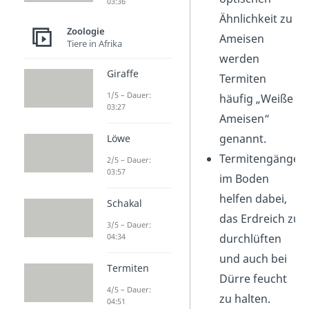
03:36
Ähnlichkeit zu
Zoologie
Ameisen
Tiere in Afrika
werden
Giraffe
Termiten
1/5 – Dauer:
häufig „Weiße
03:27
Ameisen“
genannt.
Löwe
Termitengänge
2/5 – Dauer:
03:57
im Boden
helfen dabei,
Schakal
das Erdreich zu
3/5 – Dauer:
04:34
durchlüften
und auch bei
Termiten
Dürre feucht
4/5 – Dauer:
zu halten.
04:51