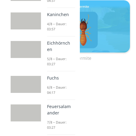
04:37
Kaninchen
4/8 – Dauer:
03:57
Eichhörnch
en
Termite
5/8 – Dauer:
03:27
Fuchs
6/8 – Dauer:
04:17
Feuersalam
ander
7/8 – Dauer:
03:27