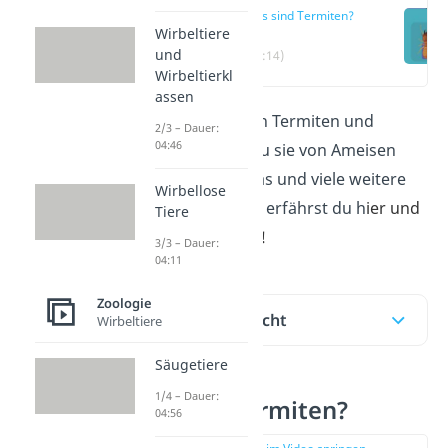
Was sind Termiten?
Wirbeltiere
und
(00:14)
Wirbeltierkl
assen
Was sind eigentlich Termiten und
2/3 – Dauer:
04:46
wodurch kannst du sie von Ameisen
unterscheiden? Das und viele weitere
Wirbellose
spannende Fakten erfährst du h
ier und
Tiere
in unserem
Video
!
3/3 – Dauer:
04:11
Zoologie
Inhaltsübersicht
Wirbeltiere
Säugetiere
1/4 – Dauer:
Was sind Termiten?
04:56