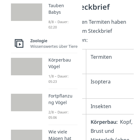
Termiten Steckbrief
Tauben
Babys
Alles wichtige zu den Termiten haben
8/8 – Dauer:
02:20
wir für dich in einem Steckbrief
zusammengetragen:
Zoologie
Wissenswertes über Tiere
Name
Termiten
Körperbau
(Ordnung)
Vögel
1/8 – Dauer:
Lateinischer
Isoptera
05:23
Name
Fortpflanzu
ng Vögel
Klasse
Insekten
2/8 – Dauer:
05:06
Aussehen
Körperbau:
Kopf,
Brust und
Wie viele
Mägen hat