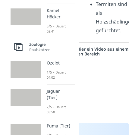
Termiten sind
Kamel
als
Höcker
Holzschädlinge
5/5 – Dauer:
gefürchtet.
02:41
Zoologie
Studyflix vernetzt: Hier ein Video aus einem
Raubkatzen
anderen Bereich
Ozelot
1/5 – Dauer:
04:02
Jaguar
(Tier)
2/5 – Dauer:
03:58
Puma (Tier)