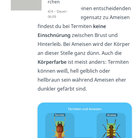
rchen
Allerdings gibt es einen entscheidenden
4/4 – Dauer:
Unterschied
: im Gegensatz zu Ameisen
06:09
findest du bei Termiten
keine
Einschnürung
zwischen Brust und
Hinterleib. Bei Ameisen wird der Körper
an dieser Stelle ganz dünn. Auch die
Körperfarbe
ist meist anders: Termiten
können weiß, hell gelblich oder
hellbraun sein während Ameisen eher
dunkler gefärbt sind.