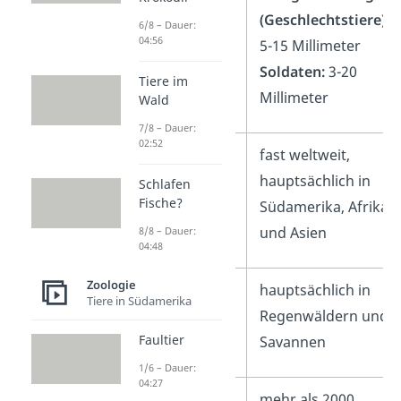
(Geschlechtstiere):
6/8 – Dauer:
04:56
5-15 Millimeter
Soldaten:
3-20
Tiere im
Millimeter
Wald
7/8 – Dauer:
02:52
Verbreitung
fast weltweit,
hauptsächlich in
Schlafen
Fische?
Südamerika, Afrika
und Asien
8/8 – Dauer:
04:48
Zoologie
Lebensraum
hauptsächlich in
Tiere in Südamerika
Regenwäldern und
Faultier
Savannen
1/6 – Dauer:
04:27
Arten
mehr als 2000