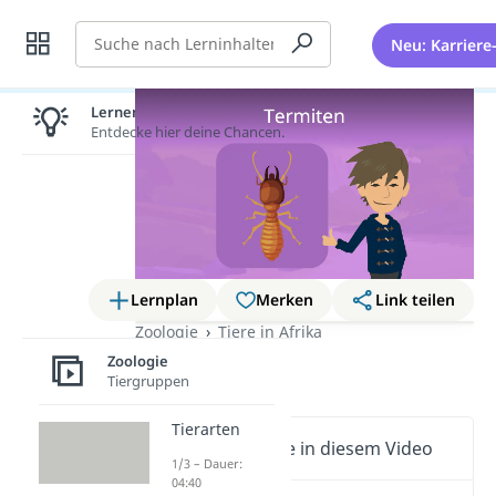
Suche
Neu: Karriere
Lernen lohnt sich!
Entdecke hier deine Chancen.
Lernplan
Merken
Link teilen
Zoologie
Tiere in Afrika
Zoologie
Termiten
Tiergruppen
Tierarten
Wichtige Inhalte in diesem Video
1/3 – Dauer:
04:40