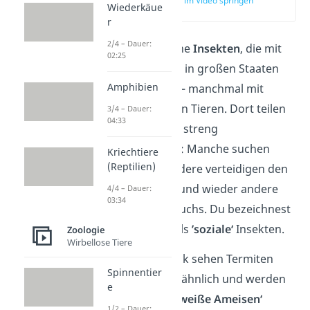
zur Stelle im Video springen
Wiederkäue
(00:14)
r
2/4 – Dauer:
Termiten sind kleine
Insekten
, die mit
02:25
ihren Artgenossen in großen Staaten
Amphibien
zusammenleben — manchmal mit
mehreren Millionen Tieren. Dort teilen
3/4 – Dauer:
04:33
sie sich ihre Arbeit streng
untereinander auf: Manche suchen
Kriechtiere
(Reptilien)
nach Nahrung, andere verteidigen den
Staat vor Feinden und wieder andere
4/4 – Dauer:
03:34
sorgen für Nachwuchs. Du bezeichnest
sie deshalb auch als
’soziale‘
Insekten.
Zoologie
Wirbellose Tiere
Auf den ersten Blick sehen Termiten
Spinnentier
den Ameisen sehr ähnlich und werden
e
sogar manchmal
‚weiße Ameisen‘
1/2 – Dauer: