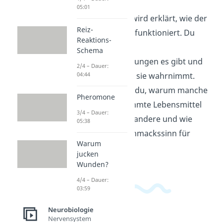
05:01
In diesem Video wird erklärt, wie der
Reiz-
Geschmackssinn funktioniert. Du
Reaktions-
erfährst, welche
Schema
Geschmacksrichtungen es gibt und
2/4 – Dauer:
04:44
wie unser Körper sie wahrnimmt.
Außerdem lernst du, warum manche
Pheromone
Menschen bestimmte Lebensmittel
3/4 – Dauer:
lieber mögen als andere und wie
05:38
wichtig der Geschmackssinn für
Warum
unser Essen ist.
jucken
Wunden?
4/4 – Dauer:
03:59
Neurobiologie
Nervensystem