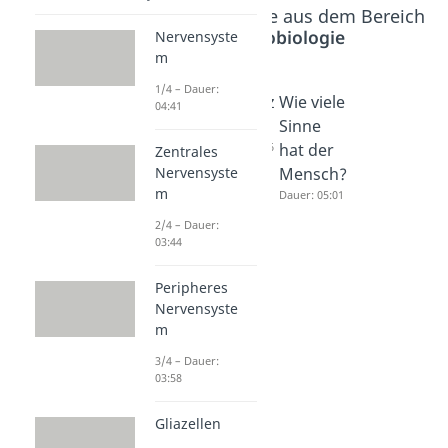
Beliebte Inhalte aus dem Bereich
Neurobiologie
Nervensyste
m
1/4 – Dauer:
Geschm
Proprioz
Wie viele
04:41
acksricht
eption
Sinne
ungen
Dauer: 03:06
hat der
Zentrales
Nervensyste
Dauer: 04:28
Mensch?
m
Dauer: 05:01
2/4 – Dauer:
03:44
Peripheres
Nervensyste
m
3/4 – Dauer:
03:58
Gliazellen