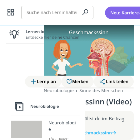
Suche
Neu: Karriere
Lernen lohnt sich!
Entdecke hier deine Chancen.
Lernplan
Merken
Link teilen
Neurobiologie
Sinne des Menschen
Geschmackssinn (Video)
Neurobiologie
Weitere Infos erhältst du im Beitrag
Neurobiologi
zum Video
e
zum Beitrag: Geschmackssinn
1/4 – Dauer: