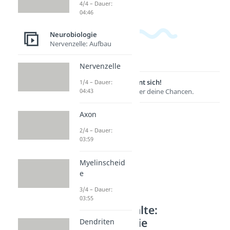
4/4 – Dauer:
04:46
Neurobiologie
Nervenzelle: Aufbau
Nervenzelle
Lernen lohnt sich!
1/4 – Dauer:
04:43
Entdecke hier deine Chancen.
Axon
2/4 – Dauer:
03:59
Myelinscheid
e
3/4 – Dauer:
03:55
Weitere Inhalte:
Neurobiologie
Dendriten