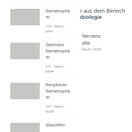
Beliebte Inhalte aus dem Bereich
Nervensyste
Neurobiologie
m
1/4 – Dauer:
04:41
Peripher
Gliazelle
Nervenz
es
n
elle
Zentrales
Nervens
Dauer: 04:46
Dauer: 04:43
Nervensyste
ystem
m
Dauer: 03:58
2/4 – Dauer:
03:44
Peripheres
Nervensyste
m
3/4 – Dauer:
03:58
Gliazellen