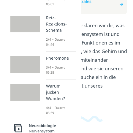
zum Beitrag: Zentrales
05:01
Nervensystem
Reiz-
Reaktions-
In diesem Video erklären wir dir, was
Schema
das Zentrale Nervensystem ist und
2/4 – Dauer:
welche wichtigen Funktionen es im
04:44
Körper hat. Lerne, wie das Gehirn und
Pheromone
das Rückenmark miteinander
3/4 – Dauer:
kommunizieren und wie sie unseren
05:38
Körper steuern. Tauche ein in die
faszinierende Welt unseres
Warum
jucken
Nervensystems!
Wunden?
4/4 – Dauer:
03:59
Neurobiologie
Nervensystem