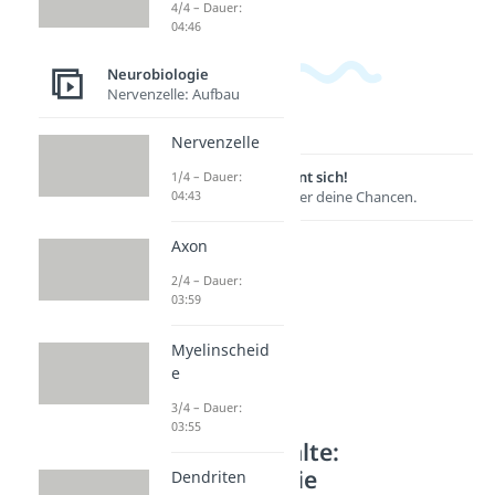
4/4 – Dauer:
04:46
Neurobiologie
Nervenzelle: Aufbau
Nervenzelle
Lernen lohnt sich!
1/4 – Dauer:
04:43
Entdecke hier deine Chancen.
Axon
2/4 – Dauer:
03:59
Myelinscheid
e
3/4 – Dauer:
03:55
Weitere Inhalte:
Neurobiologie
Dendriten