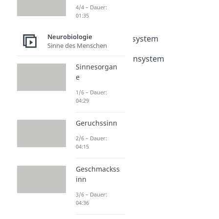
Nervensystem
4/4 – Dauer:
01:35
Nervensystem
Dauer: 04:41
Neurobiologie
Zentrales Nervensystem
Sinne des Menschen
Dauer: 03:44
Peripheres Nervensystem
Sinnesorgan
Dauer: 03:58
e
Gliazellen
Dauer: 04:46
1/6 – Dauer:
04:29
Geruchssinn
2/6 – Dauer:
04:15
Geschmackss
inn
3/6 – Dauer:
04:36