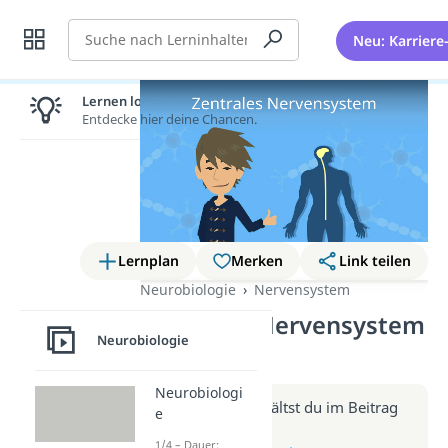
Suche
Neu: Karriere
Lernen lohnt sich!
Entdecke hier deine Chancen.
Lernplan
Merken
Link teilen
Neurobiologie
Nervensystem
Zentrales Nervensystem
Neurobiologie
(Video)
Neurobiologi
Weitere Infos erhältst du im Beitrag
e
zum Video
1/4 – Dauer: