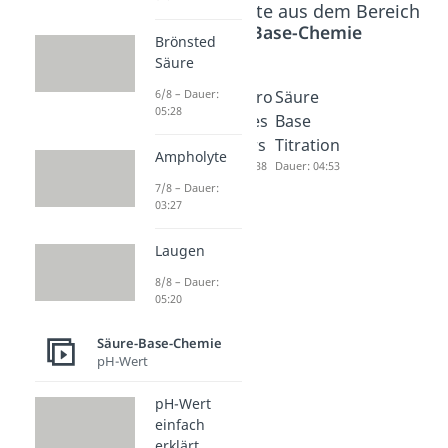
Beliebte Inhalte aus dem Bereich
Säure-Base-Chemie
Brönsted
Säure
6/8 – Dauer:
Isoelektri
Ionenpro
Säure
05:28
scher
dukt des
Base
Punkt
Wassers
Titration
Ampholyte
Dauer: 04:16
Dauer: 05:38
Dauer: 04:53
7/8 – Dauer:
03:27
Laugen
8/8 – Dauer:
05:20
Säure-Base-Chemie
pH-Wert
pH-Wert
einfach
erklärt