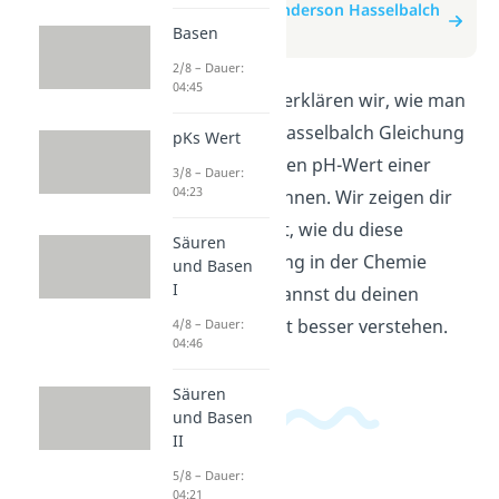
zum Beitrag: Henderson Hasselbalch
Gleichung
Basen
2/8 – Dauer:
04:45
In diesem Video erklären wir, wie man
die Henderson Hasselbalch Gleichung
pKs Wert
verwendet, um den pH-Wert einer
3/8 – Dauer:
04:23
Lösung zu berechnen. Wir zeigen dir
Schritt für Schritt, wie du diese
Säuren
wichtige Gleichung in der Chemie
und Basen
I
anwendest. So kannst du deinen
Chemieunterricht besser verstehen.
4/8 – Dauer:
04:46
Säuren
und Basen
II
5/8 – Dauer:
04:21