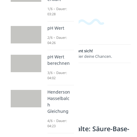
1/6 – Dauer:
03:28
pH Wert
2/6 – Dauer:
04:26
Lernen lohnt sich!
Entdecke hier deine Chancen.
pH Wert
berechnen
3/6 – Dauer:
04:02
Henderson
Hasselbalc
h
Gleichung
4/6 – Dauer:
04:23
Weitere Inhalte: Säure-Base-
Chemie