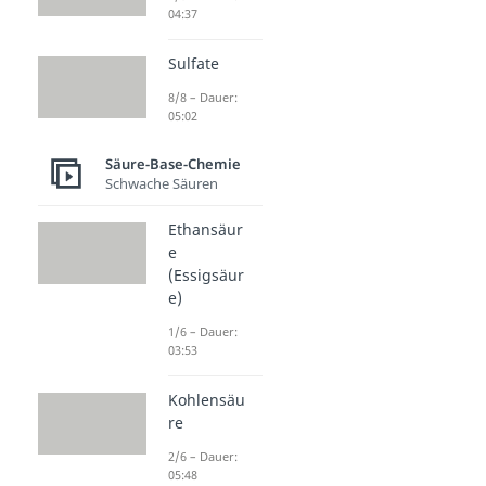
04:37
Sulfate
8/8 – Dauer:
05:02
Säure-Base-Chemie
Schwache Säuren
Ethansäur
e
(Essigsäur
e)
1/6 – Dauer:
03:53
Kohlensäu
re
2/6 – Dauer:
05:48