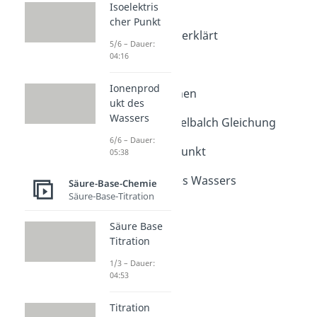
Isoelektris
pH-Wert
cher Punkt
pH-Wert einfach erklärt
5/6 – Dauer:
Dauer: 03:28
04:16
pH Wert
Dauer: 04:26
Ionenprod
pH Wert berechnen
ukt des
Dauer: 04:02
Wassers
Henderson Hasselbalch Gleichung
Dauer: 04:23
6/6 – Dauer:
Isoelektrischer Punkt
05:38
Dauer: 04:16
Ionenprodukt des Wassers
Säure-Base-Chemie
Dauer: 05:38
Säure-Base-Titration
Säure Base
Titration
1/3 – Dauer:
04:53
Titration