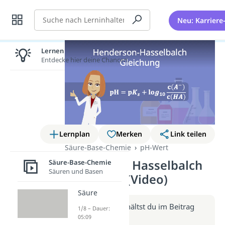
Suche
Neu: Karriere
Lernen lohnt sich!
Entdecke hier deine Chancen.
Lernplan
Merken
Link teilen
Säure-Base-Chemie
pH-Wert
Henderson Hasselbalch
Säure-Base-Chemie
Säuren und Basen
Gleichung (Video)
Säure
Weitere Infos erhältst du im Beitrag
1/8 – Dauer:
zum Video
05:09