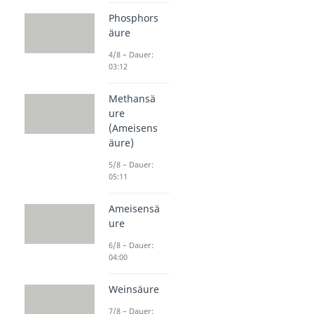
Phosphors
äure
4/8 – Dauer:
03:12
Methansä
ure
(Ameisens
äure)
5/8 – Dauer:
05:11
Ameisensä
ure
6/8 – Dauer:
04:00
Weinsäure
7/8 – Dauer: