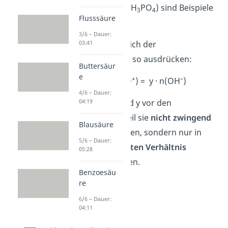
Phosphorsäure (H
PO
) sind Beispiele
3
4
Flusssäure
dafür.
3/6 – Dauer:
03:41
Allgemein lässt sich der
Äquivalenzpunkt so ausdrücken:
Buttersäur
e
+
–
x · n(H
O
) = y · n(OH
)
3
4/6 – Dauer:
04:19
Hier stehen x und y vor den
Stoffmengen, weil sie
nicht zwingend
Blausäure
gleich
sein müssen, sondern nur in
5/6 – Dauer:
einem
äquivalenten Verhältnis
05:28
zueinander stehen.
Benzoesäu
re
6/6 – Dauer:
04:11