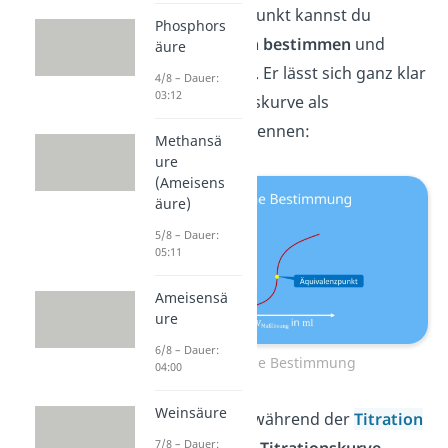
Den Äquivalenzpunkt kannst du
Phosphors
lediglich
grafisch bestimmen
und
äure
nicht berechnen
. Er lässt sich ganz klar
4/8 – Dauer:
03:12
auf der Titrationskurve als
Wendepunkt
erkennen:
Methansä
ure
(Ameisens
äure)
5/8 – Dauer:
05:11
Ameisensä
ure
6/8 – Dauer:
Grafische Bestimmung
04:00
Weinsäure
Dafür musst du während der
Titration
7/8 – Dauer: