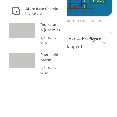
Säure-Base-Chemie
Indikatoren
Zum Video: Säure-Base-Titration
Indikatore
n (Chemie)
Äquivalenzpunkt — häufigste
1/2 – Dauer:
04:53
Fragen
(ausklappen)
Phenolpht
halein
2/2 – Dauer:
03:20