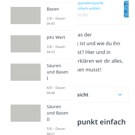
Äquivalenzpunkt
einfach erklärt
Basen
(00:08)
2/8 – Dauer:
04:45
Du fragst dich, was der
pKs Wert
Äquivalenzpunkt
ist und wie du ihn
3/8 – Dauer:
bestimmen kannst? Hier und in
04:23
unserem
Video
erklären wir dir alles,
Säuren
was du dazu wissen musst!
und Basen
I
4/8 – Dauer:
04:46
Inhaltsübersicht
Säuren
und Basen
II
Äquivalenzpunkt einfach
erklärt
5/8 – Dauer:
04:21