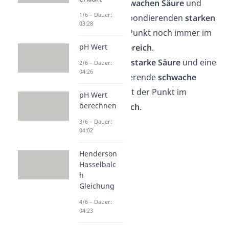
Bei einer
schwachen Säure
und
1/6 – Dauer:
einer korrespondierenden
starken
03:28
Base
ist der Punkt noch immer im
basischen Bereich
.
pH Wert
Hast du eine
starke Säure
und eine
2/6 – Dauer:
04:26
korrespondierende
schwache
Base
, dann ist der Punkt im
pH Wert
berechnen
sauren Bereich
.
3/6 – Dauer:
04:02
Henderson
Hasselbalc
h
Gleichung
4/6 – Dauer:
04:23