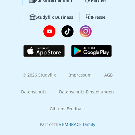
Für Unternehmen
Partner
Studyflix Business
Presse
© 2026 Studyflix
Impressum
AGB
Datenschutz
Datenschutz-Einstellungen
Gib uns Feedback
Part of the
EMBRACE family