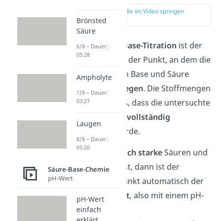
zur Stelle im Video springen
(00:08)
Brönsted
Säure
Bei einer
Säure-Base-Titration
ist der
6/8 – Dauer:
05:28
Äquivalenzpunkt der Punkt, an dem die
Stoffmengen von Base und Säure
Ampholyte
äquivalent
vorliegen
. Die Stoffmengen
7/8 – Dauer:
sind also so groß, dass die untersuchte
03:27
Säure oder Base
vollständig
Laugen
neutralisiert
wurde.
8/8 – Dauer:
05:20
Wenn du
gleich starke
Säuren und
Basen
titrierst, dann ist der
Säure-Base-Chemie
pH-Wert
Äquivalenzpunkt automatisch der
Neutralpunkt
, also mit einem pH-
pH-Wert
Wert von 7.
einfach
erklärt