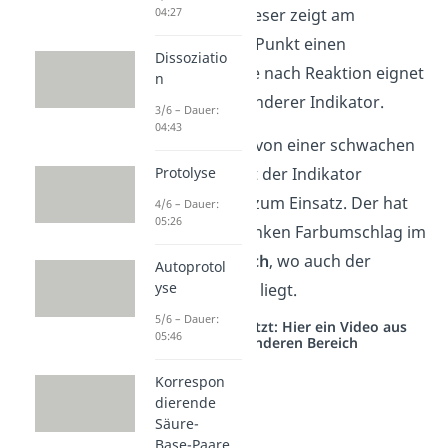
Indikator
ein. Dieser zeigt am
04:27
entscheidenden Punkt einen
Dissoziatio
Farbumschlag
. Je nach Reaktion eignet
n
sich jedoch ein anderer Indikator.
3/6 – Dauer:
04:43
Bei der Titration von einer schwachen
Säure kommt oft der Indikator
Protolyse
Phenolphtalein
zum Einsatz. Der hat
4/6 – Dauer:
05:26
nämlich einen pinken Farbumschlag im
basischen Bereich
, wo auch der
Autoprotol
yse
Äquivalenzpunkt liegt.
5/6 – Dauer:
Studyflix vernetzt: Hier ein Video aus
05:46
einem anderen Bereich
Korrespon
dierende
Säure-
Base-Paare