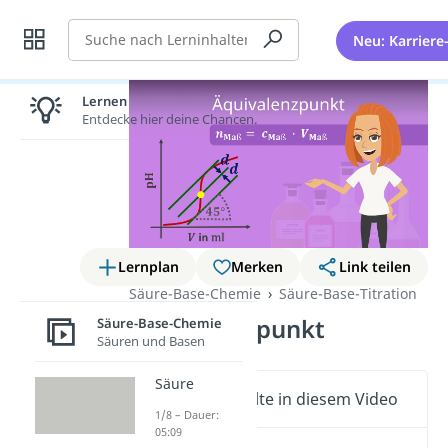
Suche
Neu: Karriere
Lernen lohnt sich!
Entdecke hier deine Chancen.
Lernplan
Merken
Link teilen
Säure-Base-Chemie
Säure-Base-Titration
Äquivalenzpunkt
Säure-Base-Chemie
Säuren und Basen
Säure
Wichtige Inhalte in diesem Video
1/8 – Dauer:
05:09