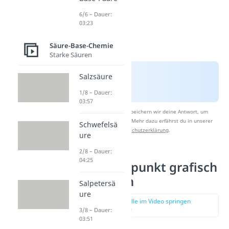
6/6 – Dauer:
03:23
Säure-Base-Chemie
Starke Säuren
Salzsäure
1/8 – Dauer:
03:57
Nach Beantwortung speichern wir deine Antwort, um
Studyflix zu verbessern. Mehr dazu erfährst du in unserer
Schwefelsä
Datenschutzerklärung
.
ure
2/8 – Dauer:
04:25
Äquivalenzpunkt grafisch
bestimmen
Salpetersä
ure
zur Stelle im Video springen
(01:44)
3/8 – Dauer:
03:51