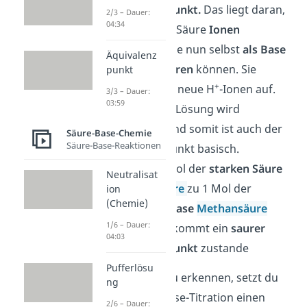
Äquivalenzpunkt.
Das liegt daran,
2/3 – Dauer:
04:34
dass aus der Säure
Ionen
entstehen
, die nun selbst
als Base
Äquivalenz
weiterreagieren
können. Sie
punkt
+
nehmen also neue H
-Ionen auf.
3/3 – Dauer:
03:59
Die gesamte Lösung wird
alkalischer und somit ist auch der
Säure-Base-Chemie
Säure-Base-Reaktionen
Äquivalenzpunkt basisch.
Wenn du 1 Mol der
starken Säure
Neutralisat
Schwefelsäure
zu 1 Mol der
ion
(Chemie)
schwachen Base
Methansäure
1/6 – Dauer:
hinzufügst, kommt ein
saurer
04:03
Äquivalenzpunkt
zustande
Pufferlösu
Um den Punkt zu erkennen, setzt du
ng
bei der Säure-Base-Titration einen
2/6 – Dauer: