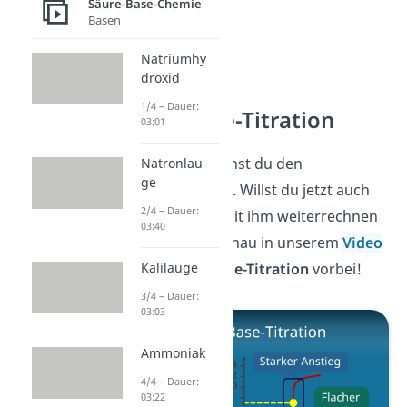
Säure-Base-Chemie
Basen
Natriumhy
droxid
1/4 – Dauer:
Säure-Base-Titration
03:01
Klasse! Jetzt kennst du den
Natronlau
ge
Äquivalenzpunkt. Willst du jetzt auch
2/4 – Dauer:
wissen, wie du mit ihm weiterrechnen
03:40
kannst? Dann schau in unserem
Video
zu der
Säure-Base-Titration
vorbei!
Kalilauge
3/4 – Dauer:
03:03
Ammoniak
4/4 – Dauer:
03:22