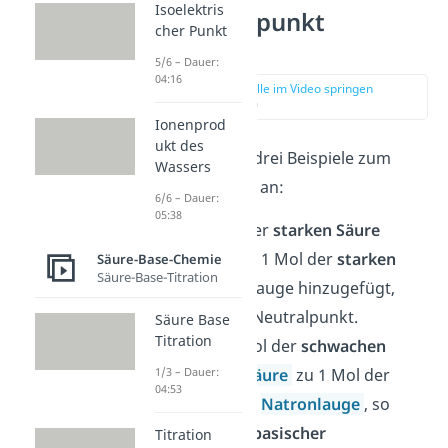
Isoelektris
Äquivalenzpunkt
cher Punkt
Beispiele
5/6 – Dauer:
04:16
zur Stelle im Video springen
(00:30)
Ionenprod
ukt des
Schau dir gleich drei Beispiele zum
Wassers
Äquivalenzpunkt an:
6/6 – Dauer:
05:38
Wird 1 Mol der
starken Säure
Salzsäure
zu 1 Mol der
starken
Säure-Base-Chemie
Säure-Base-Titration
Base
Natronlauge hinzugefügt,
entsteht ein Neutralpunkt.
Säure Base
Titration
Gibst du 1 Mol der
schwachen
Säure
Essigsäure
zu 1 Mol der
1/3 – Dauer:
04:53
starken Base
Natronlauge
, so
entsteht ein
basischer
Titration