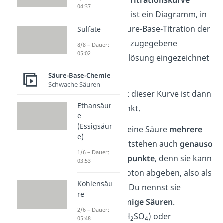
eine sogenannte
Titrationskurve
04:37
aufzeichnen. Das ist ein Diagramm, in
dem bei einer Säure-Base-Titration der
Sulfate
pH-Wert und das zugegebene
8/8 – Dauer:
05:02
Volumen an Maßlösung eingezeichnet
sind.
Säure-Base-Chemie
Schwache Säuren
Der
Wendepunkt
dieser Kurve ist dann
Ethansäur
der gesuchte Punkt.
e
(Essigsäur
Übrigens:
Wenn eine Säure
mehrere
e)
Protonen
hat, entstehen auch
genauso
1/6 – Dauer:
viele Äquivalenzpunkte
, denn sie kann
03:53
mehrmals ein Proton abgeben, also als
Kohlensäu
Säure reagieren. Du nennst sie
re
auch
mehrprotonige Säuren
.
2/6 – Dauer:
Schwefelsäure (H
SO
) oder
05:48
2
4