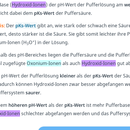
Base (
Hydroxid-Ionen
) der pH-Wert der Pufferlösung am
we
richt dabei dem
pKs-Wert
der Puffersäure.
is:
Der
pKs-Wert
gibt an, wie stark oder schwach eine Säure
rt, desto stärker ist die Säure. Sie gibt somit leichter ih
+
um-Ionen (H
O
) in der Lösung.
3
alb des pH-Bereiches liegen die Puffersäure und die Puffe
l zugefügte
Oxonium-Ionen
als auch
Hydroxid-Ionen
gut a
r pH-Wert der Pufferlösung
kleiner
als der
pKs-Wert
der Säu
Dadurch können Hydroxid-Ionen zwar besser abgefangen w
uffersystem
saurer
.
inem
höheren pH-Wert
als der
pKs-Wert
ist mehr Pufferbase 
xid-Ionen
schlechter abgefangen werden und das Puffers