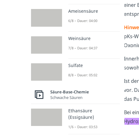
einer 
Ameisensäure
entsp
6/8 – Dauer: 04:00
Hinwe
pKs-We
Weinsäure
Oxoni
7/8 – Dauer: 04:37
Innerh
Sulfate
sowoh
8/8 – Dauer: 05:02
Ist de
vor. 
Säure-Base-Chemie
Schwache Säuren
das P
Ethansäure
Bei e
(Essigsäure)
Hydro
1/6 – Dauer: 03:53