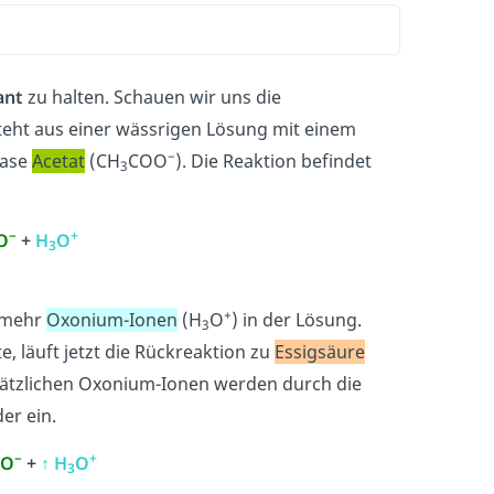
ant
zu halten. Schauen wir uns die
teht aus einer wässrigen Lösung mit einem
−
Base
Acetat
(CH
COO
). Die Reaktion befindet
3
−
+
O
+
H
O
3
+
h mehr
Oxonium-Ionen
(H
O
) in der Lösung.
3
e, läuft jetzt die Rückreaktion zu
Essigsäure
usätzlichen Oxonium-Ionen werden durch die
er ein.
−
+
OO
+
↑
H
O
3