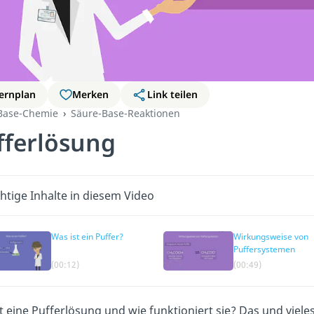
ernplan
Merken
Link teilen
Base-Chemie
Säure-Base-Reaktionen
fferlösung
htige Inhalte in diesem Video
Was ist ein Puffer?
Wirkungsweise von
Puffersystemen
(00:12)
(00:49)
t eine Pufferlösung und wie funktioniert sie? Das und viel