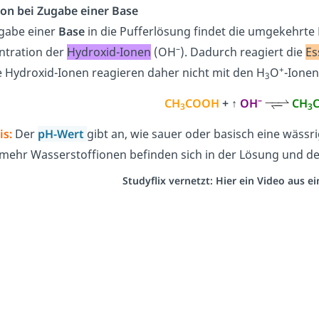
on bei Zugabe einer Base
ugabe einer
Base
in die Pufferlösung findet die umgekehrte R
–
ntration der
Hydroxid-Ionen
(OH
). Dadurch reagiert die
Es
+
e Hydroxid-Ionen reagieren daher nicht mit den H
O
-Ionen
3
–
CH
COOH
+
↑
OH
CH
3
3
is:
Der
pH-Wert
gibt an, wie sauer oder basisch eine wässrig
mehr Wasserstoffionen befinden sich in der Lösung und de
Studyflix vernetzt: Hier ein Video aus 