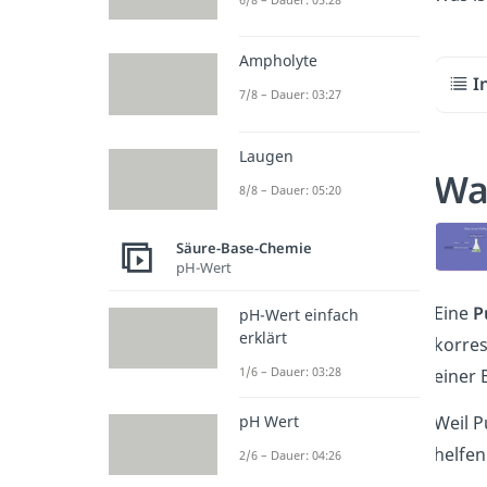
Ampholyte
I
7/8 – Dauer: 03:27
Laugen
Was
8/8 – Dauer: 05:20
Säure-Base-Chemie
pH-Wert
Eine
P
pH-Wert einfach
erklärt
korre
1/6 – Dauer: 03:28
einer 
pH Wert
Weil P
helfen
2/6 – Dauer: 04:26