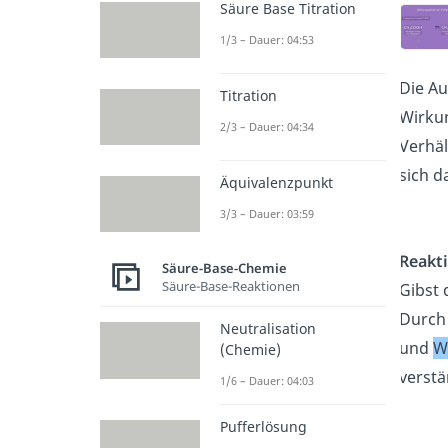
Säure Base Titration
1/3 – Dauer: 04:53
Die Au
Titration
Wirku
2/3 – Dauer: 04:34
Verhäl
sich d
Äquivalenzpunkt
3/3 – Dauer: 03:59
Reakti
Säure-Base-Chemie
Säure-Base-Reaktionen
Gibst 
Durch 
Neutralisation
und
W
(Chemie)
verstä
1/6 – Dauer: 04:03
Pufferlösung