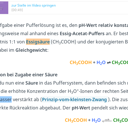
zur Stelle im Video springen
(00:49)
fgabe einer Pufferlösung ist es, den
pH-Wert relativ konst
ngsweise mal anhand eines
Essig-Acetat-Puffers
an. Er bes
tnis 1:1 von
Essigsäure
(CH
COOH) und der konjugierten 
3
abei im
Gleichgewicht
:
CH
COOH
+
H
O
⇌
CH
CO
3
2
3
on bei Zugabe einer Säure
du nun eine
Säure
in das Puffersystem, dann befinden sic
+
die erhöhte Konzentration der H
O
-Ionen der rechten Seit
3
asser
verstärkt ab (
Prinzip-vom-kleinsten-Zwang
). Die z
rkte Rückreaktion abgebaut. Der
pH-Wert
pendelt sich wied
CH
COOH
+
H
O
CH
C
3
2
3