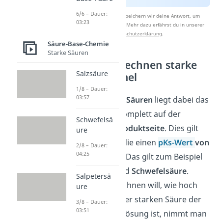
6/6 – Dauer:
Nach Beantwortung speichern wir deine Antwort, um
03:23
Studyflix zu verbessern. Mehr dazu erfährst du in unserer
Datenschutzerklärung
.
Säure-Base-Chemie
Starke Säuren
pH Wert berechnen starke
Salzsäure
Säuren Formel
1/8 – Dauer:
03:57
Bei
sehr starken Säuren
liegt dabei das
Gleichgewicht komplett auf der
Schwefelsä
dissoziierten Produktseite
. Dies gilt
ure
nur für Säuren, die einen
pKs-Wert
von
2/8 – Dauer:
04:25
kleiner 1
haben. Das gilt zum Beispiel
für
Salzsäure
und
Schwefelsäure
.
Salpetersä
Wenn man berechnen will, wie hoch
ure
nach Zugabe einer starken Säure der
3/8 – Dauer:
03:51
pH Wert dieser Lösung ist, nimmt man