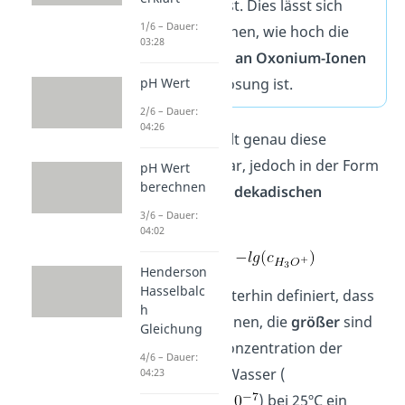
einer Lösung ist. Dies lässt sich
1/6 – Dauer:
daran festmachen, wie hoch die
03:28
Konzentration an Oxonium-Ionen
in der Lösung ist.
pH Wert
2/6 – Dauer:
04:26
Der pH Wert stellt genau diese
Konzentration dar, jedoch in der Form
pH Wert
berechnen
eines
negativen, dekadischen
Logarithmus
:
3/6 – Dauer:
04:02
Henderson
Hasselbalc
Dabei wurde weiterhin definiert, dass
h
alle Konzentrationen, die
größer
sind
Gleichung
als die übliche Konzentration der
4/6 – Dauer:
Ionen im Wasser (
04:23
) bei 25ºC ein