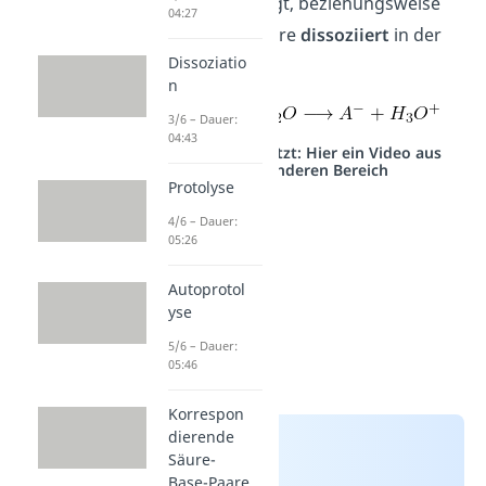
Produktseite
liegt, beziehungsweise
04:27
wie stark die Säure
dissoziiert
in der
Dissoziatio
Lösung vorliegt:
n
3/6 – Dauer:
04:43
Studyflix vernetzt: Hier ein Video aus
einem anderen Bereich
Protolyse
4/6 – Dauer:
05:26
Autoprotol
yse
5/6 – Dauer:
05:46
Korrespon
dierende
Säure-
Base-Paare