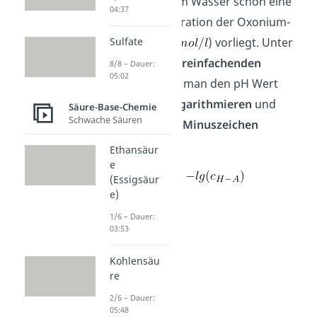
normalerweise im Wasser schon eine
04:37
geringe Konzentration der Oxonium-
Sulfate
Ionen (
) vorliegt. Unter
diesen beiden
vereinfachenden
8/8 – Dauer:
05:02
Annahmen
kann man den pH Wert
einfach durch
logarithmieren
und
Säure-Base-Chemie
Schwache Säuren
Vorstellen eines Minuszeichen
berechnen:
Ethansäur
e
(Essigsäur
e)
1/6 – Dauer:
03:53
Kohlensäu
re
2/6 – Dauer:
05:48