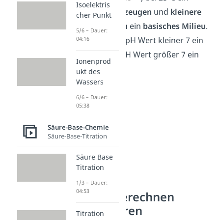
Isoelektris
saures Milieu erzeugen
und
kleinere
cher Punkt
Konzentrationen
ein
basisches Milieu
.
5/6 – Dauer:
Also erzeugt ein pH Wert kleiner 7 ein
04:16
saures und ein pH Wert größer 7 ein
Ionenprod
basisches Milieu.
ukt des
Wassers
6/6 – Dauer:
05:38
Säure-Base-Chemie
Säure-Base-Titration
Säure Base
Titration
1/3 – Dauer:
04:53
pH Wert berechnen
starke Säuren
Titration