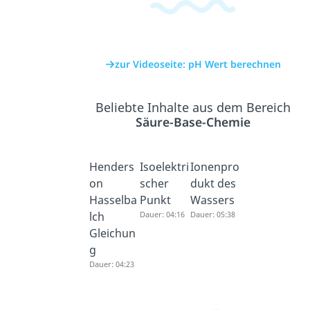
zur Videoseite: pH Wert berechnen
Beliebte Inhalte aus dem Bereich
Säure-Base-Chemie
Henders
Isoelektri
Ionenpro
on
scher
dukt des
Hasselba
Punkt
Wassers
lch
Dauer: 04:16
Dauer: 05:38
Gleichun
g
Dauer: 04:23