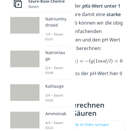
Säure-Base-Chemie
Man sieht, dass der
pKs-Wert unter 1
Basen
liegt
und Salzsäure damit eine
starke
Natriumhy
Säure
ist. Deshalb können wir die obig
droxid
genannten, vereinfachenden
1/4 – Dauer:
Annahmen machen und den pH Wert
03:01
folgendermaßen berechnen:
Natronlau
ge
2/4 – Dauer:
Es ergibt sich, dass der pH-Wert hier 0
03:40
ist.
Kalilauge
3/4 – Dauer:
03:03
pH-Wert berechnen
schwache Säuren
Ammoniak
4/4 – Dauer:
zur Stelle im Video springen
03:22
(02:35)