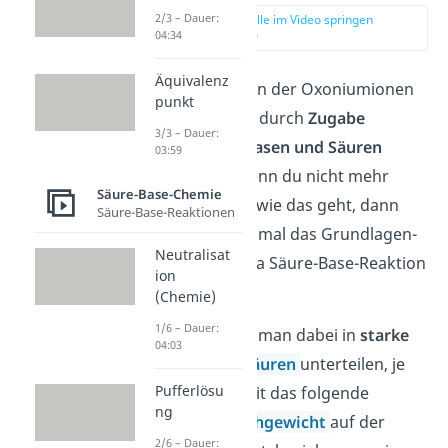
2/3 – Dauer:
zur Stelle im Video springen
(01:14)
04:34
Äquivalenz
Die Konzentration der Oxoniumionen
punkt
kann man durch
Zugabe
3/3 – Dauer:
verschiedener Basen und Säuren
03:59
beeinflussen. Wenn du nicht mehr
Säure-Base-Chemie
ganz sicher bist, wie das geht, dann
Säure-Base-Reaktionen
schau doch nochmal das Grundlagen-
Neutralisat
Video zum Thema Säure-Base-Reaktion
ion
hier
an.
(Chemie)
1/6 – Dauer:
Die Säuren kann man dabei in
starke
04:03
und
schwache
Säuren
unterteilen, je
Pufferlösu
nachdem wie weit das folgende
ng
chemische Gleichgewicht
auf der
2/6 – Dauer: