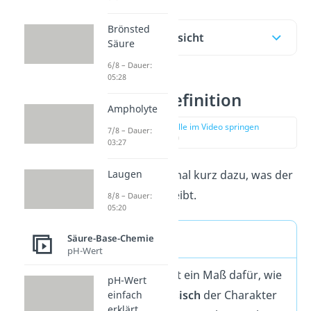
Brönsted
Inhaltsübersicht
Säure
6/8 – Dauer:
05:28
pH Wert Definition
Ampholyte
zur Stelle im Video springen
7/8 – Dauer:
(00:17)
03:27
Zuerst noch einmal kurz dazu, was der
Laugen
pH-Wert
beschreibt.
8/8 – Dauer:
05:20
Merke
Säure-Base-Chemie
pH-Wert
Der pH Wert ist ein Maß dafür, wie
pH-Wert
sauer
oder
basisch
der Charakter
einfach
erklärt