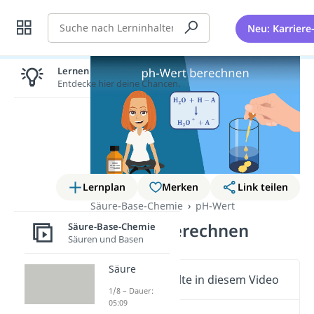
Suche
Neu: Karriere
Lernen lohnt sich!
Entdecke hier deine Chancen.
Lernplan
Merken
Link teilen
Säure-Base-Chemie
pH-Wert
pH Wert berechnen
Säure-Base-Chemie
Säuren und Basen
Säure
Wichtige Inhalte in diesem Video
1/8 – Dauer:
05:09