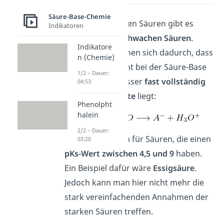
Säure-Base-Chemie
Neben den starken Säuren gibt es
Indikatoren
auch noch die
schwachen Säuren
.
Indikatore
Diese kennzeichnen sich dadurch, dass
n (Chemie)
das Gleichgewicht bei der Säure-Base
1/2 – Dauer:
Reaktion mit Wasser
fast vollständig
04:53
auf der Eduktseite
liegt:
Phenolpht
halein
2/2 – Dauer:
Das gilt vor allem für Säuren, die einen
03:20
pKs-Wert zwischen 4,5 und 9
haben.
Ein Beispiel dafür wäre
Essigsäure
.
Jedoch kann man hier nicht mehr die
stark vereinfachenden Annahmen der
starken Säuren treffen.