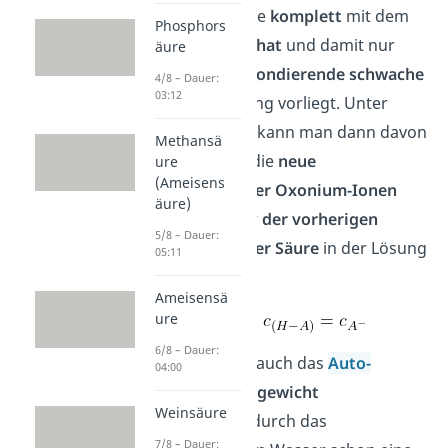
an, dass die Säure
komplett
mit dem
Phosphors
Wasser
reagiert hat
und damit nur
äure
noch als
korrespondierende schwache
4/8 – Dauer:
03:12
Base
in der Lösung vorliegt. Unter
dieser Annahme kann man dann davon
Methansä
ausgehen, dass die
neue
ure
(Ameisens
Konzentration der Oxonium-Ionen
äure)
im Wasser
der vorherigen
5/8 – Dauer:
Konzentration der Säure
in der Lösung
05:11
entspricht:
Ameisensä
ure
6/8 – Dauer:
Dabei wird auch auch das
Auto-
04:00
Protolyse
Gleichgewicht
Weinsäure
vernachlässigt
, durch das
7/8 – Dauer: