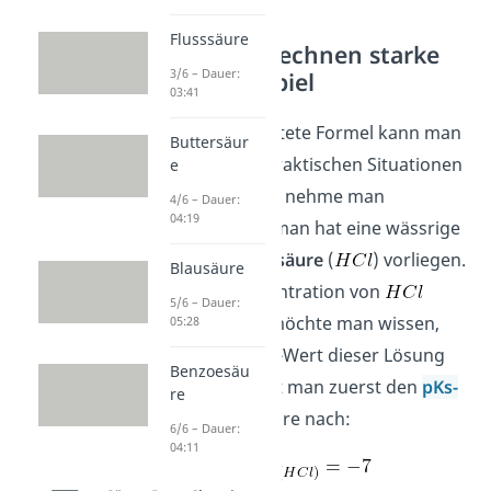
Flusssäure
pH Wert berechnen starke
3/6 – Dauer:
Säuren Beispiel
03:41
Die nun hergeleitete Formel kann man
Buttersäur
nun einfach in praktischen Situationen
e
anwenden. Dazu nehme man
4/6 – Dauer:
04:19
beispielhaft an, man hat eine wässrige
Lösung von
Salzsäure
(
) vorliegen.
Blausäure
wobei die Konzentration von
5/6 – Dauer:
1mol/l
ist. Nun möchte man wissen,
05:28
wie hoch der pH-Wert dieser Lösung
Benzoesäu
ist. Dafür schlägt man zuerst den
pKs-
re
Wert
der Salzsäure nach:
6/6 – Dauer:
04:11