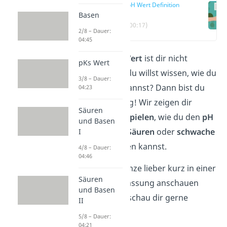
pH Wert Definition
Basen
(00:17)
2/8 – Dauer:
04:45
Der Begriff
pH Wert
ist dir nicht
pKs Wert
unbekannt und du willst wissen, wie du
3/8 – Dauer:
ihn
berechnen
kannst? Dann bist du
04:23
hier genau richtig! Wir zeigen dir
Säuren
anhand von
Beispielen
, wie du den
pH
und Basen
Wert
für
starke
Säuren
oder
schwache
I
Säuren
berechnen kannst.
4/8 – Dauer:
04:46
Wenn du das Ganze lieber kurz in einer
Säuren
audiovisuellen Fassung anschauen
und Basen
möchtest, dann schau dir gerne
II
unser
Video
an!
5/8 – Dauer:
04:21