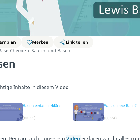
ernplan
Merken
Link teilen
Base-Chemie
Säuren und Basen
sen
htige Inhalte in diesem Video
Basen einfach erklärt
Was ist eine Base?
(00:11)
(00:24)
sem Beitrag und in unserem
Video
erklären wir dir alles 