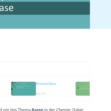
Brönsted Base
Lewis 
(00:47)
(01:52)
rund um das Thema
Basen
in der Chemie. Dabei