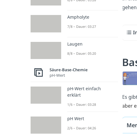
gehen 
Ampholyte
7/8 – Dauer: 03:27
I
Laugen
8/8 – Dauer: 05:20
Ba
Säure-Base-Chemie
pH-Wert
pH-Wert einfach
erklärt
Es gib
1/6 – Dauer: 03:28
aber e
pH Wert
Mer
2/6 – Dauer: 04:26