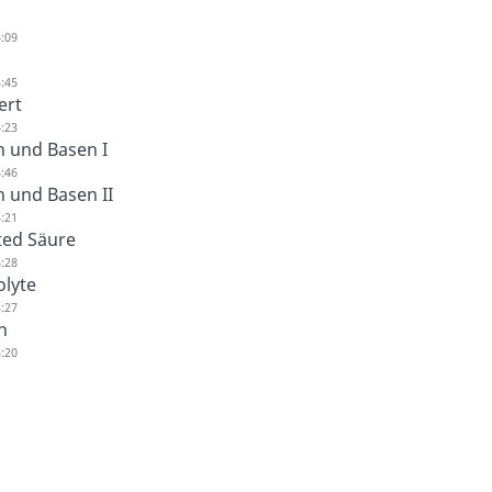
:09
:45
ert
:23
 und Basen I
:46
 und Basen II
:21
ted Säure
:28
lyte
:27
n
:20