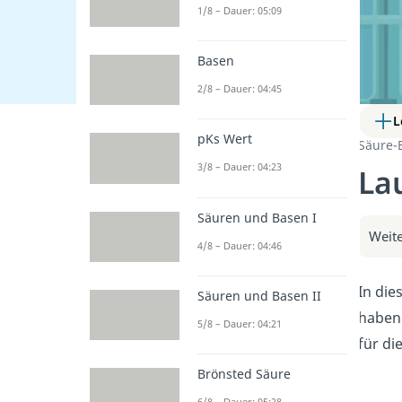
1/8 – Dauer: 05:09
Basen
2/8 – Dauer: 04:45
L
pKs Wert
Säure-
3/8 – Dauer: 04:23
La
Säuren und Basen I
Weite
4/8 – Dauer: 04:46
In die
Säuren und Basen II
haben 
5/8 – Dauer: 04:21
für d
Brönsted Säure
6/8 – Dauer: 05:28