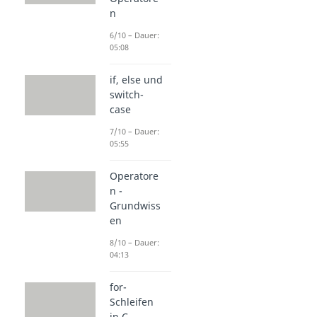
n
6/10 – Dauer:
05:08
if, else und
switch-
case
7/10 – Dauer:
05:55
Operatore
n -
Grundwiss
en
8/10 – Dauer:
04:13
for-
Schleifen
in C