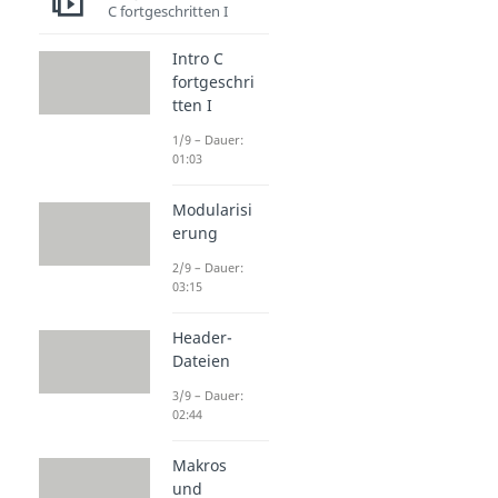
C fortgeschritten I
Intro C
fortgeschri
tten I
1/9 – Dauer:
01:03
Modularisi
erung
2/9 – Dauer:
03:15
Header-
Dateien
3/9 – Dauer:
02:44
Makros
und