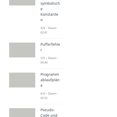
symbolisch
e
Konstante
n
4/9 – Dauer:
02:41
Pufferfehle
r
5/9 – Dauer:
05:46
Programm
ablaufplän
e
6/9 – Dauer:
03:32
Pseudo-
Code und