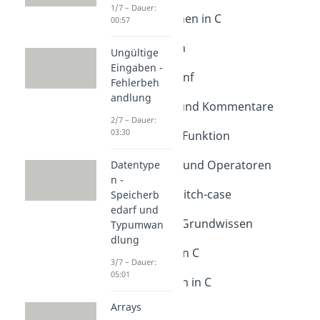
Funktionen in C
1/7 – Dauer:
Intro Funktionen in C
00:57
Dauer: 01:32
Main-Funktion
Ungültige
Dauer: 03:50
Eingaben -
printf und scanf
Fehlerbeh
Dauer: 04:16
andlung
Bibliotheken und Kommentare
2/7 – Dauer:
Dauer: 04:41
03:30
Die getchar()-Funktion
Dauer: 04:20
Bedingungen und Operatoren
Datentype
n -
Dauer: 05:08
if, else und switch-case
Speicherb
edarf und
Dauer: 05:55
Operatoren - Grundwissen
Typumwan
Dauer: 04:13
dlung
for-Schleifen in C
3/7 – Dauer:
Dauer: 03:48
05:01
while-Schleifen in C
Dauer: 06:40
Arrays