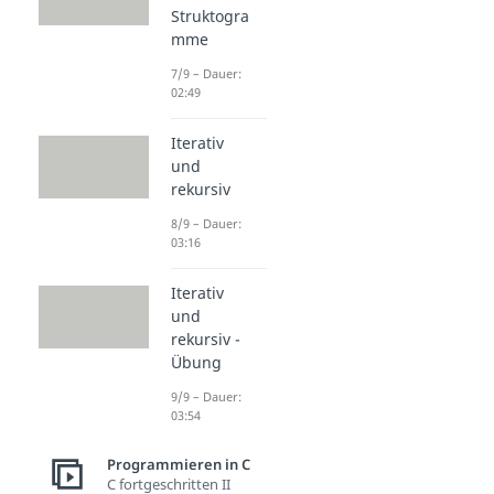
Struktogra
mme
7/9 – Dauer:
02:49
Iterativ
und
rekursiv
8/9 – Dauer:
03:16
Iterativ
und
rekursiv -
Übung
9/9 – Dauer:
03:54
Programmieren in C
C fortgeschritten II