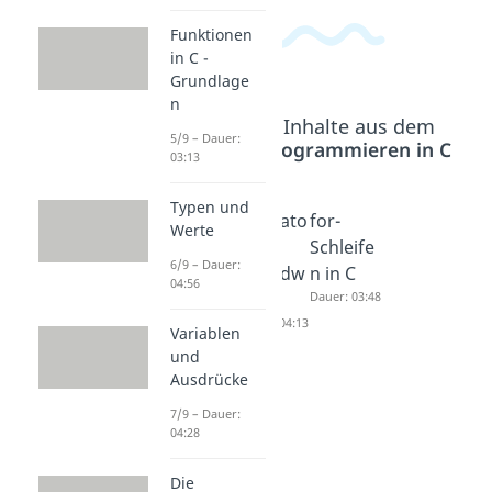
Funktionen
in C -
Grundlage
n
Beliebte Inhalte aus dem
5/9 – Dauer:
Bereich
Programmieren in C
03:13
Typen und
if, else
Operato
for-
Werte
und
ren -
Schleife
6/9 – Dauer:
switch-
Grundw
n in C
04:56
case
issen
Dauer: 03:48
Dauer: 05:55
Dauer: 04:13
Variablen
und
Ausdrücke
7/9 – Dauer:
04:28
Die