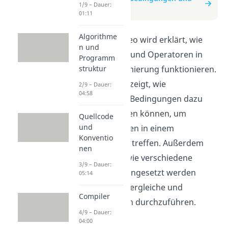
1/9 – Dauer:
Operatoren
01:11
Algorithme
In diesem Video wird erklärt, wie
n und
Bedingungen und Operatoren in
Programm
der Programmierung funktionieren.
struktur
Dabei wird gezeigt, wie
2/9 – Dauer:
04:58
verschiedene Bedingungen dazu
genutzt werden können, um
Quellcode
und
Entscheidungen in einem
Konventio
Programm zu treffen. Außerdem
nen
wird erklärt, wie verschiedene
3/9 – Dauer:
Operatoren eingesetzt werden
05:14
können, um Vergleiche und
Compiler
Berechnungen durchzuführen.
4/9 – Dauer:
04:00