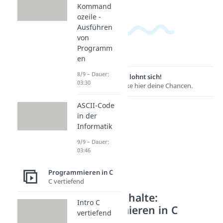
Kommand
ozeile -
Ausführen
von
Programm
en
8/9 – Dauer:
Lernen lohnt sich!
03:30
Entdecke hier deine Chancen.
ASCII-Code
in der
Informatik
9/9 – Dauer:
03:46
Programmieren in C
C vertiefend
Weitere Inhalte:
Intro C
Programmieren in C
vertiefend