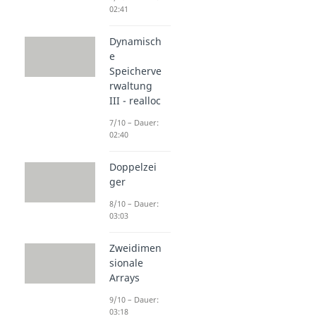
02:41
Dynamisch
e
Speicherve
rwaltung
III - realloc
7/10 – Dauer:
02:40
Doppelzei
ger
8/10 – Dauer:
03:03
Zweidimen
sionale
Arrays
9/10 – Dauer:
03:18