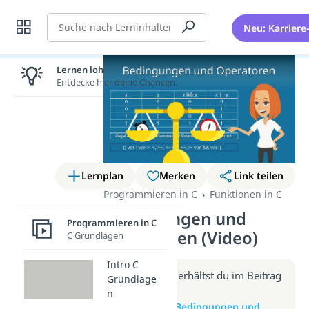
Suche
Neu: Karriere
Lernen lohnt sich!
Entdecke hier deine Chancen.
Lernplan
Merken
Link teilen
Programmieren in C
Funktionen in C
Bedingungen und
Programmieren in C
Operatoren (Video)
C Grundlagen
Intro C
Weitere Infos erhältst du im Beitrag
Grundlage
zum Video
n
zum Beitrag: Bedingungen und