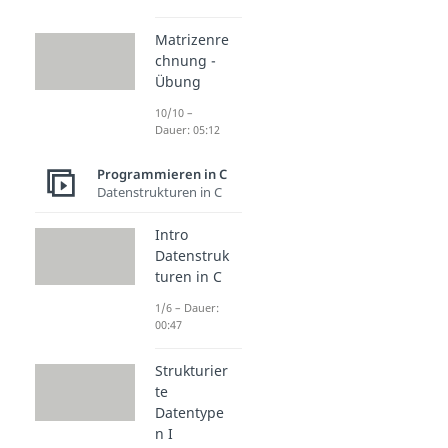
Matrizenre
chnung -
Übung
10/10 –
Dauer: 05:12
Programmieren in C
Datenstrukturen in C
Intro
Datenstruk
turen in C
1/6 – Dauer:
00:47
Strukturier
te
Datentype
n I