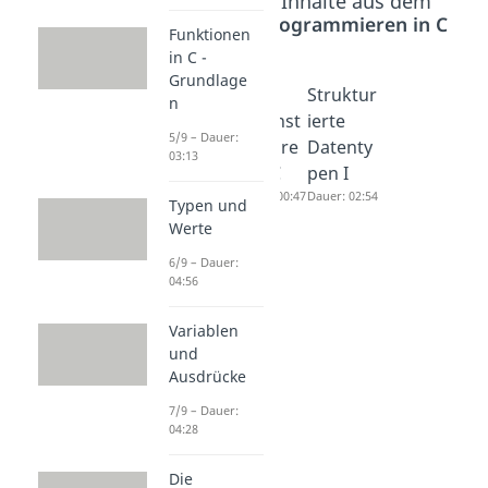
Beliebte Inhalte aus dem
Bereich
Programmieren in C
Funktionen
in C -
Grundlage
Zweidim
Intro
Struktur
n
ensional
Datenst
ierte
5/9 – Dauer:
e Arrays
rukture
Datenty
03:13
Dauer: 03:18
n in C
pen I
Dauer: 00:47
Dauer: 02:54
Typen und
Werte
6/9 – Dauer:
04:56
Variablen
und
Ausdrücke
7/9 – Dauer:
04:28
Die