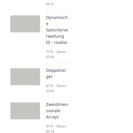
02:41
Dynamisch
e
Speicherve
rwaltung
III - realloc
7/10 – Dauer:
02:40
Doppelzei
ger
8/10 – Dauer:
03:03
Zweidimen
sionale
Arrays
9/10 – Dauer:
03:18