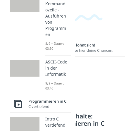
Kommand
ozeile -
Ausführen
von
Programm
en
8/9 – Dauer:
Lernen lohnt sich!
03:30
Entdecke hier deine Chancen.
ASCII-Code
in der
Informatik
9/9 – Dauer:
03:46
Programmieren in C
C vertiefend
Weitere Inhalte:
Intro C
Programmieren in C
vertiefend