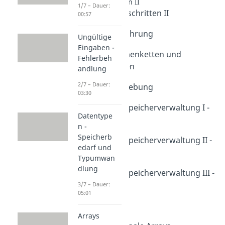
C fortgeschritten II
1/7 – Dauer:
Intro C fortgeschritten II
00:57
Dauer: 01:10
Pointer - Einführung
Ungültige
Dauer: 03:57
Eingaben -
Pointer - Zeichenketten und
Fehlerbeh
Rückgabetypen
andlung
Dauer: 02:41
2/7 – Dauer:
Adressverschiebung
03:30
Dauer: 03:52
Dynamische Speicherverwaltung I -
Datentype
malloc
n -
Dauer: 03:27
Speicherb
Dynamische Speicherverwaltung II -
edarf und
calloc
Typumwan
Dauer: 02:41
dlung
Dynamische Speicherverwaltung III -
realloc
3/7 – Dauer:
05:01
Dauer: 02:40
Doppelzeiger
Arrays
Dauer: 03:03