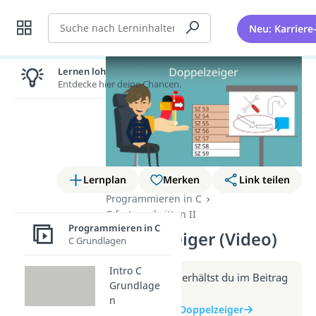
Suche
Neu: Karriere
Lernen lohnt sich!
Entdecke hier deine Chancen.
Lernplan
Merken
Link teilen
Programmieren in C
C fortgeschritten II
Programmieren in C
Doppelzeiger (Video)
C Grundlagen
Intro C
Weitere Infos erhältst du im Beitrag
Grundlage
zum Video
n
zum Beitrag: Doppelzeiger