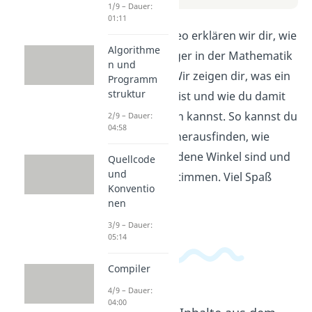
1/9 – Dauer:
01:11
In diesem Video erklären wir dir, wie
Algorithme
du Doppelzeiger in der Mathematik
n und
verwendest. Wir zeigen dir, was ein
Programm
struktur
Doppelzeiger ist und wie du damit
Winkel messen kannst. So kannst du
2/9 – Dauer:
04:58
ganz einfach herausfinden, wie
groß verschiedene Winkel sind und
Quellcode
und
sie genau bestimmen. Viel Spaß
Konventio
beim Lernen!
nen
3/9 – Dauer:
05:14
Compiler
4/9 – Dauer:
04:00