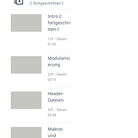
C fortgeschritten I
Intro C
fortgeschri
tten I
1/9 – Dauer:
01:03
Modularisi
erung
2/9 – Dauer:
03:15
Header-
Dateien
3/9 – Dauer:
02:44
Makros
und