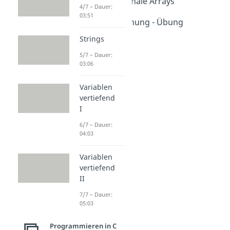
Zweidimensionale Arrays
4/7 – Dauer:
Dauer: 03:18
03:51
Matrizenrechnung - Übung
Dauer: 05:12
Strings
5/7 – Dauer:
03:06
Variablen
vertiefend
I
6/7 – Dauer:
04:03
Variablen
vertiefend
II
7/7 – Dauer:
05:03
Programmieren in C