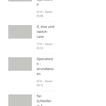
n
6/10 – Dauer:
05:08
if, else und
switch-
case
7/10 – Dauer:
05:55
Operatore
n -
Grundwiss
en
8/10 – Dauer:
04:13
for-
Schleifen
in C