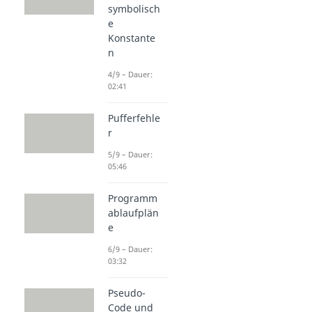
symbolisch
e
Konstante
n
4/9 – Dauer:
02:41
Pufferfehle
r
5/9 – Dauer:
05:46
Programm
ablaufplän
e
6/9 – Dauer:
03:32
Pseudo-
Code und