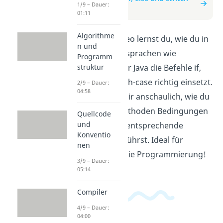
1/9 – Dauer:
case
01:11
Algorithme
In diesem Video lernst du, wie du in
n und
Programmiersprachen wie
Programm
JavaScript oder Java die Befehle if,
struktur
else und switch-case richtig einsetzt.
2/9 – Dauer:
04:58
Wir erklären dir anschaulich, wie du
mit diesen Methoden Bedingungen
Quellcode
und
abfragst und entsprechende
Konventio
Aktionen ausführst. Ideal für
nen
Einsteiger in die Programmierung!
3/9 – Dauer:
05:14
Compiler
4/9 – Dauer:
04:00