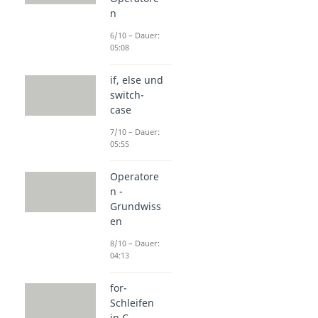
n
6/10 – Dauer:
05:08
if, else und
switch-
case
7/10 – Dauer:
05:55
Operatore
n -
Grundwiss
en
8/10 – Dauer:
04:13
for-
Schleifen
in C