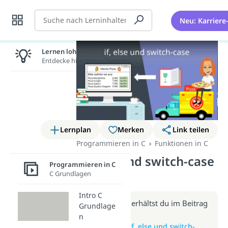
Suche
Neu: Karriere
Lernen lohnt sich!
Entdecke hier deine Chancen.
Lernplan
Merken
Link teilen
Programmieren in C
Funktionen in C
If, else und switch-case
Programmieren in C
(Video)
C Grundlagen
Intro C
Weitere Infos erhältst du im Beitrag
Grundlage
zum Video
n
zum Beitrag: if, else und switch-