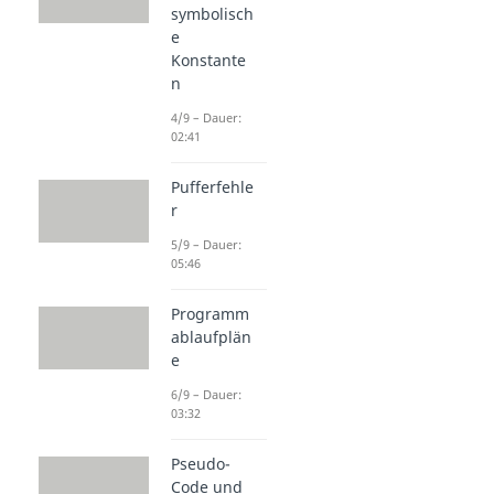
symbolisch
e
Konstante
n
4/9 – Dauer:
02:41
Pufferfehle
r
5/9 – Dauer:
05:46
Programm
ablaufplän
e
6/9 – Dauer:
03:32
Pseudo-
Code und