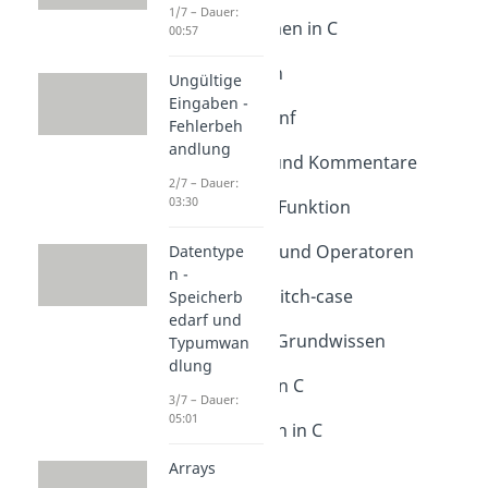
Funktionen in C
1/7 – Dauer:
Intro Funktionen in C
00:57
Dauer: 01:32
Main-Funktion
Ungültige
Dauer: 03:50
Eingaben -
printf und scanf
Fehlerbeh
Dauer: 04:16
andlung
Bibliotheken und Kommentare
2/7 – Dauer:
Dauer: 04:41
03:30
Die getchar()-Funktion
Dauer: 04:20
Bedingungen und Operatoren
Datentype
n -
Dauer: 05:08
if, else und switch-case
Speicherb
edarf und
Dauer: 05:55
Operatoren - Grundwissen
Typumwan
Dauer: 04:13
dlung
for-Schleifen in C
3/7 – Dauer:
Dauer: 03:48
05:01
while-Schleifen in C
Dauer: 06:40
Arrays