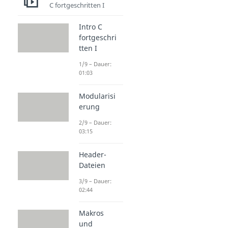
C fortgeschritten I
Intro C
fortgeschri
tten I
1/9 – Dauer:
01:03
Modularisi
erung
2/9 – Dauer:
03:15
Header-
Dateien
3/9 – Dauer:
02:44
Makros
und