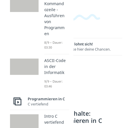
Kommand
ozeile -
Ausführen
von
Programm
en
8/9 – Dauer:
Lernen lohnt sich!
03:30
Entdecke hier deine Chancen.
ASCII-Code
in der
Informatik
9/9 – Dauer:
03:46
Programmieren in C
C vertiefend
Weitere Inhalte:
Intro C
Programmieren in C
vertiefend