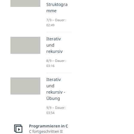
Struktogra
mme
7/9 – Dauer:
02:49
Iterativ
und
rekursiv
8/9 – Dauer:
03:16
Iterativ
und
rekursiv -
Übung
9/9 – Dauer:
03:54
Programmieren in C
C fortgeschritten II