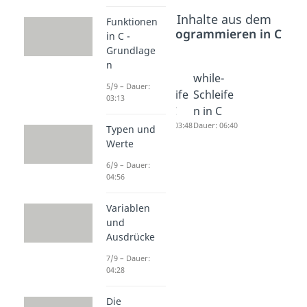
Beliebte Inhalte aus dem
Funktionen
Bereich
Programmieren in C
in C -
Grundlage
n
Operato
for-
while-
5/9 – Dauer:
ren -
Schleife
Schleife
03:13
Grundw
n in C
n in C
issen
Dauer: 03:48
Dauer: 06:40
Typen und
Dauer: 04:13
Werte
6/9 – Dauer:
04:56
Variablen
und
Ausdrücke
7/9 – Dauer:
04:28
Die