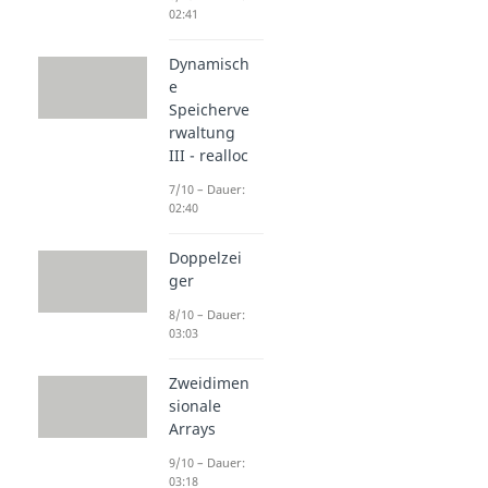
02:41
Dynamisch
e
Speicherve
rwaltung
III - realloc
7/10 – Dauer:
02:40
Doppelzei
ger
8/10 – Dauer:
03:03
Zweidimen
sionale
Arrays
9/10 – Dauer:
03:18