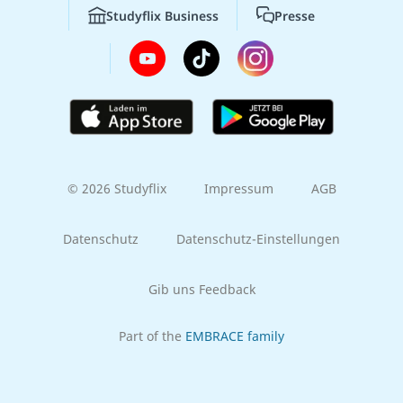
Studyflix Business
Presse
© 2026 Studyflix
Impressum
AGB
Datenschutz
Datenschutz-Einstellungen
Gib uns Feedback
Part of the
EMBRACE family