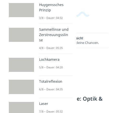
Huygenssches
Prinzip
3/8 – Dauer: 04:32
Sammellinse und
Zerstreuungsslin
Lernen lohnt sich!
se
Entdecke hier deine Chancen.
4/8 – Dauer: 05:35
Lochkamera
5/8 – Dauer: 04:20
Totalreflexion
6/8 – Dauer: 04:35
Weitere Inhalte: Optik &
Laser
Akustik
7/8 – Dauer: 05:32
Akustik