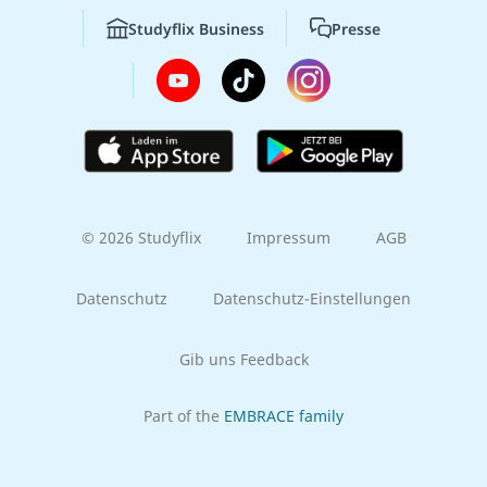
Studyflix Business
Presse
© 2026 Studyflix
Impressum
AGB
Datenschutz
Datenschutz-Einstellungen
Gib uns Feedback
Part of the
EMBRACE family