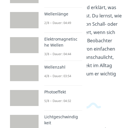
In diesem Video wird erklärt, was
Wellenlänge
der Dopplereffekt ist. Du lernst, wie
2/8 – Dauer: 04:49
sich die Frequenz von Schall- oder
Lichtwellen verändert, wenn sich
Elektromagnetisc
die Quelle oder der Beobachter
he Wellen
bewegen. Anhand von einfachen
3/8 – Dauer: 04:44
Beispielen wird veranschaulicht,
wie der Dopplereffekt im Alltag
Wellenzahl
vorkommt und warum er wichtig
4/8 – Dauer: 03:54
ist.
Photoeffekt
5/8 – Dauer: 04:32
Lichtgeschwindig
keit