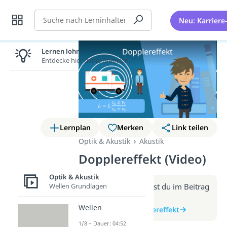
Suche
Neu: Karriere
Lernen lohnt sich!
Entdecke hier deine Chancen.
Lernplan
Merken
Link teilen
Optik & Akustik
Akustik
Dopplereffekt (Video)
Optik & Akustik
Wellen Grundlagen
Weitere Infos erhältst du im Beitrag
zum Video
Wellen
zum Beitrag: Dopplereffekt
1/8 – Dauer: 04:52