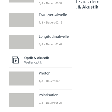
Beliebte Inhalte aus dem
6/8 – Dauer: 03:37
Bereich
Optik & Akustik
Transversalwelle
Übersch
Schallm
7/8 – Dauer: 02:19
allknall
auer
Dauer:
Dauer:
Longitudinalwelle
03:25
02:50
8/8 – Dauer: 01:47
Optik & Akustik
Wellenoptik
Photon
1/8 – Dauer: 04:18
Polarisation
2/8 – Dauer: 05:25