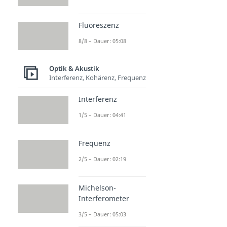
Schall
Dauer: 04:05
Fluoreszenz
Dopplereffekt
8/8 – Dauer: 05:08
Dauer: 05:06
Überschallknall
Dauer: 03:25
Optik & Akustik
Schallmauer
Interferenz, Kohärenz, Frequenz
Dauer: 02:50
Interferenz
1/5 – Dauer: 04:41
Frequenz
2/5 – Dauer: 02:19
Michelson-
Interferometer
3/5 – Dauer: 05:03