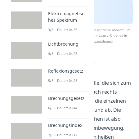
Elektromagnetisc
hes Spektrum
3/8 – Dauer: 04:36
Nach Beantwortung speichern wir deine Antwort, um
Studyflix zu verbessern. Mehr dazu erfährst du in
unserer
Datenschutzerklärung
.
Lichtbrechung
4/8 – Dauer: 04:03
Transversal vs.
Longitudinal
Reflexionsgesetz
5/8 – Dauer: 04:28
Bei einer Wasserwelle, die sich zum
Beispiel von links nach rechts
Brechungsgesetz
bewegt, schwingen die einzelnen
6/8 – Dauer: 03:44
Wasserteilchen auf und ab. Die
Bewegung der Teilchen ist also
Brechungsindex
senkrecht
zur Wellenbewegung.
7/8 – Dauer: 05:17
Diese Art von Wellen heißen