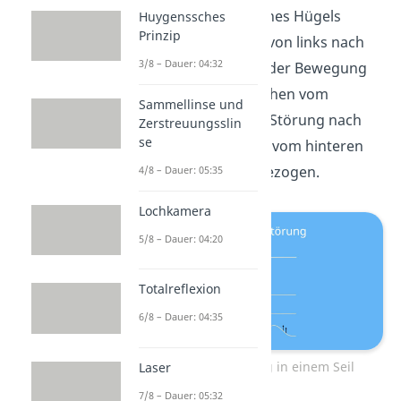
Störung
in Form eines Hügels
Huygenssches
Prinzip
entlang eines Seils von links nach
3/8 – Dauer: 04:32
rechts bewegt. Bei der Bewegung
werden die Seilteilchen vom
Sammellinse und
vorderen Ende der Störung nach
Zerstreuungsslin
se
oben gehoben und vom hinteren
Ende nach unten gezogen.
4/8 – Dauer: 05:35
Lochkamera
5/8 – Dauer: 04:20
Totalreflexion
6/8 – Dauer: 04:35
Welle als Störung in einem Seil
Laser
7/8 – Dauer: 05:32