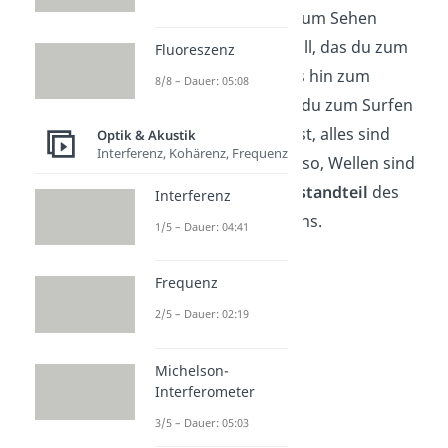
Vom Licht, das du zum Sehen
brauchst, zum Schall, das du zum
Fluoreszenz
Hören brauchst, bis hin zum
8/8 – Dauer: 05:08
Internetsignal, das du zum Surfen
im Internet brauchst, alles sind
Optik & Akustik
Interferenz, Kohärenz, Frequenz
Wellen. Du siehst also, Wellen sind
ein
essenzieller Bestandteil
des
Interferenz
menschlichen Lebens.
1/5 – Dauer: 04:41
Frequenz
2/5 – Dauer: 02:19
Michelson-
Interferometer
3/5 – Dauer: 05:03