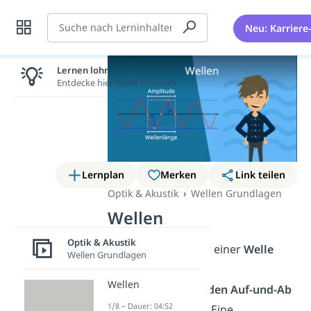
Suche
Neu: Karriere
Lernen lohnt sich!
Entdecke hier deine Chancen.
Lernplan
Merken
Link teilen
Optik & Akustik
Wellen Grundlagen
Wellen
Optik & Akustik
Du kannst dir unter einer
Welle
Wellen Grundlagen
eine
Form mit
Wellen
aufeinanderfolgenden Auf-und-Ab
1/8 – Dauer: 04:52
Stücken
vorstellen. Eine