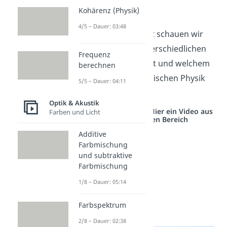
Wellentypen
Kohärenz (Physik)
4/5 – Dauer: 03:48
In diesem Abschnitt schauen wir
uns an, welche unterschiedlichen
Frequenz
Wellentypen
es gibt und welchem
berechnen
Bereich der theoretischen Physik
5/5 – Dauer: 04:11
sie angehören.
Optik & Akustik
Studyflix vernetzt: Hier ein Video aus
Farben und Licht
einem anderen Bereich
Additive
Farbmischung
und subtraktive
Farbmischung
1/8 – Dauer: 05:14
Farbspektrum
2/8 – Dauer: 02:38