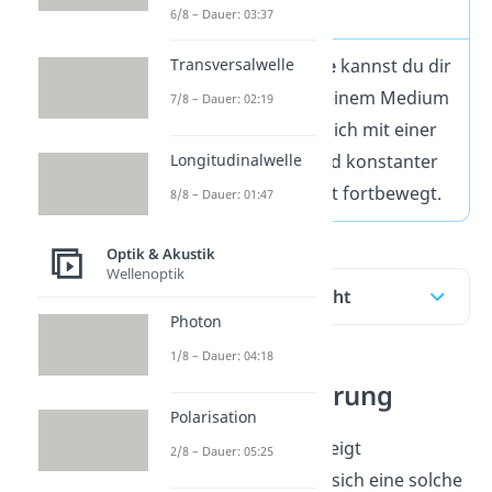
einem Medium
6/8 – Dauer: 03:37
Unter einer
Welle
kannst du dir
Transversalwelle
eine Störung in einem Medium
7/8 – Dauer: 02:19
vorstellen, die sich mit einer
festen Form und konstanter
Longitudinalwelle
Geschwindigkeit fortbewegt.
8/8 – Dauer: 01:47
Optik & Akustik
Wellenoptik
Inhaltsübersicht
Photon
1/8 – Dauer: 04:18
Welle als Störung
Polarisation
Das folgende Bild zeigt
2/8 – Dauer: 05:25
beispielsweise, wie sich eine solche