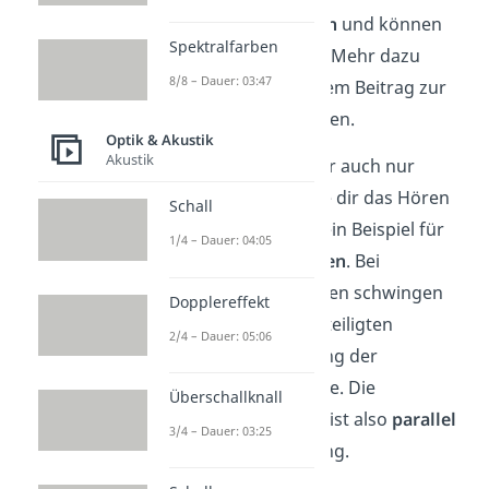
transversale Wellen
und können
Spektralfarben
polarisiert werden. Mehr dazu
8/8 – Dauer: 03:47
kannst du in unserem Beitrag zur
Polarisation
erfahren.
Optik & Akustik
Akustik
Schallwellen (kürzer auch nur
Schall genannt), die dir das Hören
Schall
ermöglichen, sind ein Beispiel für
1/4 – Dauer: 04:05
longitudinale
Wellen
. Bei
longitudinalen Wellen schwingen
Dopplereffekt
die Teilchen des beteiligten
2/4 – Dauer: 05:06
Mediums in Richtung der
Bewegung der Welle. Die
Überschallknall
Teilchenbewegung ist also
parallel
3/4 – Dauer: 03:25
zur Wellenbewegung.