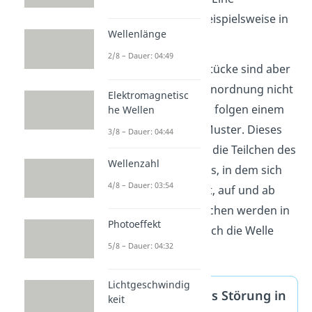
Wasserwelle fällt beispielsweise in
Wellenlänge
diese Kategorie.
2/8 – Dauer: 04:49
Diese Auf-und-Ab Stücke sind aber
in ihrer Form und Anordnung nicht
Elektromagnetisc
willkürlich, sondern folgen einem
he Wellen
ganz bestimmten Muster. Dieses
3/8 – Dauer: 04:44
Muster gibt an, wie die Teilchen des
Wellenzahl
beteiligten Mediums, in dem sich
4/8 – Dauer: 03:54
die Welle ausbreitet, auf und ab
schwingen. Die Teilchen werden in
Photoeffekt
gewisser Weise durch die Welle
5/8 – Dauer: 04:32
„gestört“.
Lichtgeschwindig
Merke: Welle als Störung in
keit