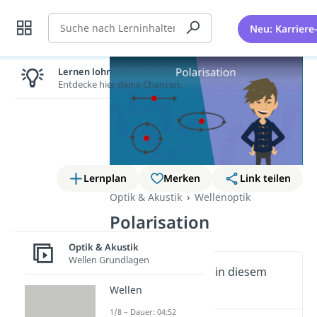
Suche
Neu: Karriere
Lernen lohnt sich!
Entdecke hier deine Chancen.
Lernplan
Merken
Link teilen
Optik & Akustik
Wellenoptik
Polarisation
Optik & Akustik
Wellen Grundlagen
Wichtige Inhalte in diesem
Video
Wellen
1/8 – Dauer: 04:52