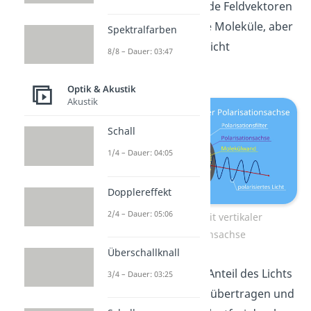
Vertikal schwingende Feldvektoren
treffen zwar auf die Moleküle, aber
Spektralfarben
können mit ihnen nicht
8/8 – Dauer: 03:47
wechselwirken.
Optik & Akustik
Akustik
Schall
1/4 – Dauer: 04:05
Dopplereffekt
2/4 – Dauer: 05:06
Polarisation mit vertikaler
Polarisationsachse
Überschallknall
Daher kann dieser Anteil des Lichts
3/4 – Dauer: 03:25
seine Energie nicht übertragen und