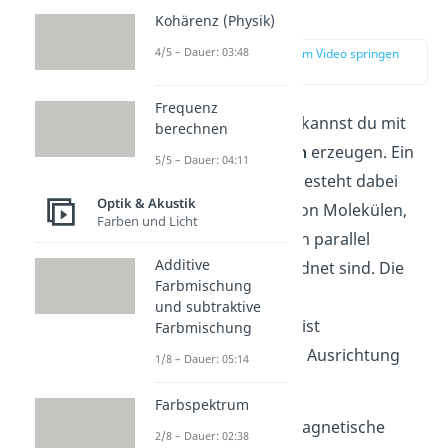
Funktion
Kohärenz (Physik)
4/5 – Dauer: 03:48
zur Stelle im Video springen
(02:20)
Frequenz
Polarisiertes Licht
kannst du mit
berechnen
Polarisationsfiltern
erzeugen.
Ein
5/5 – Dauer: 04:11
Polarisationsfilter besteht dabei
Optik & Akustik
aus einer Vielzahl von Molekülen,
Farben und Licht
die in Molekülketten parallel
Additive
zueinander angeordnet sind. Die
Farbmischung
optische Achse
des
und subtraktive
Polarisationsfilters ist
Farbmischung
dann senkrecht zur Ausrichtung
1/8 – Dauer: 05:14
der Molekülketten.
Farbspektrum
Trifft eine elektromagnetische
2/8 – Dauer: 02:38