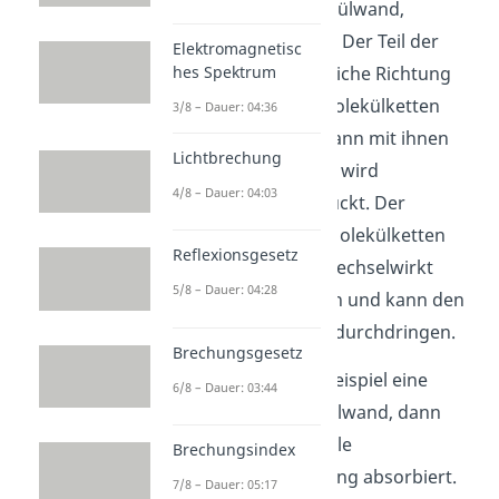
Welle auf die Molekülwand,
passiert Folgendes: Der Teil der
Elektromagnetisc
Welle, der in die gleiche Richtung
hes Spektrum
schwingt wie die Molekülketten
3/8 – Dauer: 04:36
angeordnet sind, kann mit ihnen
Lichtbrechung
wechselwirken und wird
4/8 – Dauer: 04:03
sozusagen verschluckt. Der
senkrecht zu den Molekülketten
Reflexionsgesetz
schwingende Teil wechselwirkt
5/8 – Dauer: 04:28
aber nicht mit ihnen und kann den
Filter dann einfach durchdringen.
Brechungsgesetz
Hast du also zum Beispiel eine
6/8 – Dauer: 03:44
horizontale Molekülwand, dann
wird eine horizontale
Brechungsindex
Schwingungsrichtung absorbiert.
7/8 – Dauer: 05:17