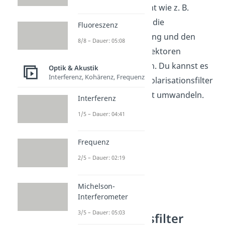
Unpolarisiertes Licht wie z. B.
Sonnenlicht ändert die
Fluoreszenz
Schwingungsrichtung und den
8/8 – Dauer: 05:08
Betrag seiner Feldvektoren
hingegen willkürlich. Du kannst es
Optik & Akustik
Interferenz, Kohärenz, Frequenz
aber durch einen Polarisationsfilter
in polarisiertes Licht umwandeln.
Interferenz
1/5 – Dauer: 04:41
Frequenz
2/5 – Dauer: 02:19
Michelson-
Interferometer
3/5 – Dauer: 05:03
Polarisationsfilter