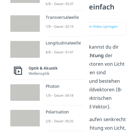
6/8 – Dauer: 03:37
Polarisation einfach
erklärt
Transversalwelle
zur Stelle im Video springen
7/8 – Dauer: 02:19
(00:12)
Longitudinalwelle
Unter
Polarisation
kannst du dir
8/8 – Dauer: 01:47
die
Schwingungsrichtung
der
elektrischen Feldvektoren von Licht
Optik & Akustik
vorstellen. Lichtwellen sind
Wellenoptik
elektromagnetisch und bestehen
Photon
somit aus Magnetfeldvektoren (B-
1/8 – Dauer: 04:18
Feld-Vektor) und elektrischen
Feldvektoren (E-Feld-Vektor).
Polarisation
Beide Vektoren verlaufen senkrecht
2/8 – Dauer: 05:25
zur Ausbreitungsrichtung von Licht,