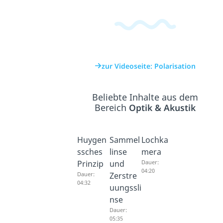
zur Videoseite: Polarisation
Beliebte Inhalte aus dem
Bereich
Optik & Akustik
Huygen
Sammel
Lochka
ssches
linse
mera
Prinzip
und
Dauer:
04:20
Dauer:
Zerstre
04:32
uungssli
nse
Dauer:
05:35