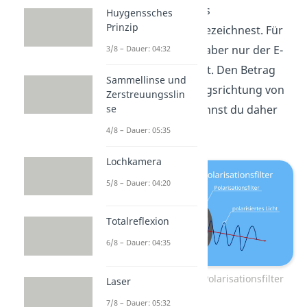
weshalb du Licht als
Huygenssches
Prinzip
Transversalwelle
bezeichnest. Für
die Polarisation ist aber nur der E-
3/8 – Dauer: 04:32
Feld-Vektor relevant. Den Betrag
Sammellinse und
und die Schwingungsrichtung von
Zerstreuungsslin
se
E-Feld-Vektoren nennst du daher
Polarisation
.
4/8 – Dauer: 05:35
Lochkamera
5/8 – Dauer: 04:20
Totalreflexion
6/8 – Dauer: 04:35
Polarisation durch Polarisationsfilter
Laser
7/8 – Dauer: 05:32