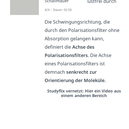
Schallmauer
gelangt nahezu verlustfrei durch
die Molekülwand.
4/4 – Dauer: 02:50
Die Schwingungsrichtung, die
durch den Polarisationsfilter ohne
Absorption gelangen kann,
definiert die
Achse des
Polarisationsfilters
. Die Achse
eines Polarisationsfilters ist
demnach
senkrecht
zur
Orientierung der Moleküle
.
Studyflix vernetzt: Hier ein Video aus
einem anderen Bereich