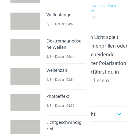
Polarisation einfach
erklärt
Wellenlänge
(00:12)
2/8 – Dauer: 04:49
Die
Polarisation
von Licht spielt
Elektromagnetisc
zum Beispiel bei Sonnenbrillen oder
he Wellen
3D-Filmen eine entscheidende
3/8 – Dauer: 04:44
Rolle. Was du dir unter
Polarisation
Wellenzahl
vorstellen kannst, erfährst du in
4/8 – Dauer: 03:54
unserem
Video
und diesem
Beitrag!
Photoeffekt
5/8 – Dauer: 04:32
Inhaltsübersicht
Lichtgeschwindig
keit