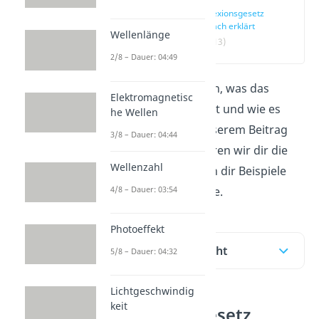
Reflexionsgesetz
einfach erklärt
Wellenlänge
(00:13)
2/8 – Dauer: 04:49
Du möchtest wissen, was das
Elektromagnetisc
Reflexionsgesetz
ist und wie es
he Wellen
funktioniert? In unserem Beitrag
3/8 – Dauer: 04:44
und im
Video
erklären wir dir die
Wellenzahl
Formel und bringen dir Beispiele
4/8 – Dauer: 03:54
aus dem Alltag nahe.
Photoeffekt
Inhaltsübersicht
5/8 – Dauer: 04:32
Lichtgeschwindig
keit
Reflexionsgesetz