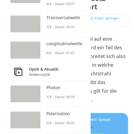
6/8 – Dauer: 03:37
einfach erklärt
Transversalwelle
zur Stelle im Video springen
(00:13)
7/8 – Dauer: 02:19
Wenn ein Lichtstrahl auf eine
Longitudinalwelle
Oberfläche trifft, wird ein Teil des
8/8 – Dauer: 01:47
Lichtes
reflektiert,
breitet sich also
weiter aus. Wie und in welche
Optik & Akustik
Richtung sich der Lichtstrahl
Wellenoptik
ausbreitet, beschreibt das
Photon
Reflexionsgesetz. Es gilt für die
1/8 – Dauer: 04:18
Reflexion von Licht
.
Polarisation
2/8 – Dauer: 05:25