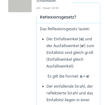
Schallmauer
4/4 – Dauer: 02:50
Wie lautet das
Reflexionsgesetz?
Das Reflexionsgesetz lautet:
Der Einfallswinkel (
α
) und
der Ausfallswinkel (
α‘
) zum
Einfallslot sind gleich groß
(Einfallswinkel gleich
Ausfallswinkel):
Es gilt die Formel:
α = α‘
Der einfallende Strahl, der
reflektierte Strahl und das
Einfallslot liegen in einer