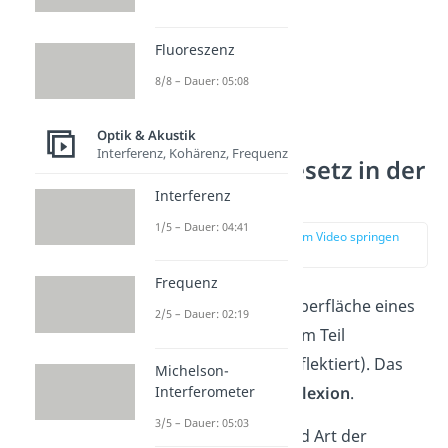
Fluoreszenz
8/8 – Dauer: 05:08
Optik & Akustik
Interferenz, Kohärenz, Frequenz
Reflexionsgesetz in der
Physik
Interferenz
1/5 – Dauer: 04:41
zur Stelle im Video springen
(00:37)
Frequenz
Fällt Licht auf die Oberfläche eines
2/5 – Dauer: 02:19
Körpers, wird es zum Teil
zurückgegeben (reflektiert). Das
Michelson-
Interferometer
nennst du auch
Reflexion
.
3/5 – Dauer: 05:03
Je nach Material und Art der