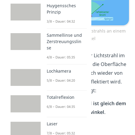
Huygenssches
Prinzip
3/8 – Dauer: 04:32
Reflexion eines Lichtstrahls an einem
Sammellinse und
Spiegel
Zerstreuungsslin
se
Wichtig ist, dass der Lichtstrahl im
4/8 – Dauer: 05:35
gleichen Winkel auf die Oberfläche
Lochkamera
trifft, wie er sich auch wieder von
5/8 – Dauer: 04:20
ihr entfernt, also reflektiert wird.
Oft wird auch gesagt:
Totalreflexion
Der Einfallswinkel ist gleich dem
6/8 – Dauer: 04:35
Ausfallswinkel
.
Laser
7/8 – Dauer: 05:32