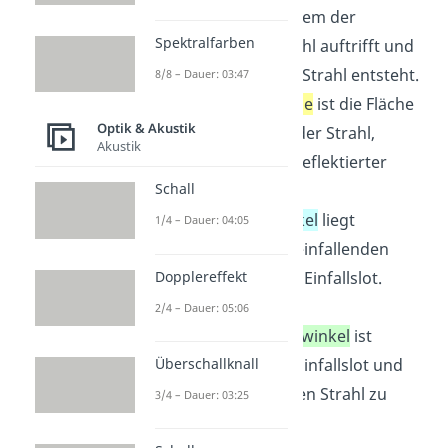
dem Punkt, in dem der
Spektralfarben
einfallende Strahl auftrifft und
der reflektierte Strahl entsteht.
8/8 – Dauer: 03:47
Die
Einfallsebene
ist die Fläche
Optik & Akustik
in der einfallender Strahl,
Akustik
Einfallslot und reflektierter
Schall
Strahl liegen.
Der
Einfallswinkel
liegt
1/4 – Dauer: 04:05
zwischen dem einfallenden
Dopplereffekt
Strahl und dem Einfallslot.
Der
Ausfalls-
2/4 – Dauer: 05:06
oder Reflexionswinkel
ist
Überschallknall
zwischen dem Einfallslot und
dem reflektierten Strahl zu
3/4 – Dauer: 03:25
erkennen.