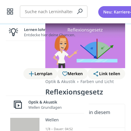
Suche
Neu: Karriere
Lernen lohnt sich!
Entdecke hier deine Chancen.
Lernplan
Merken
Link teilen
Optik & Akustik
Farben und Licht
Reflexionsgesetz
Optik & Akustik
Wellen Grundlagen
Wichtige Inhalte in diesem
Video
Wellen
1/8 – Dauer: 04:52