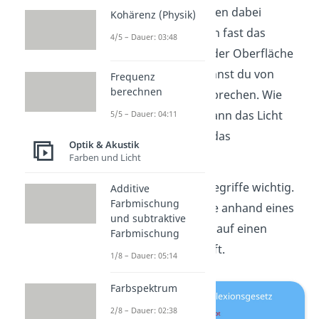
Oberfläche entstehen dabei
Kohärenz (Physik)
Unterschiede. Wenn fast das
4/5 – Dauer: 03:48
gesamte Licht von der Oberfläche
reflektiert wird, kannst du von
Frequenz
berechnen
einer
Spiegelung
sprechen. Wie
genau sich dabei dann das Licht
5/5 – Dauer: 04:11
ausbreitet, besagt das
Optik & Akustik
Reflexionsgesetz.
Farben und Licht
Dafür sind einige Begriffe wichtig.
Additive
Farbmischung
Schauen wir uns die anhand eines
und subtraktive
Lichtstrahls an, der auf einen
Farbmischung
ebenen Spiegel
trifft.
1/8 – Dauer: 05:14
Farbspektrum
2/8 – Dauer: 02:38