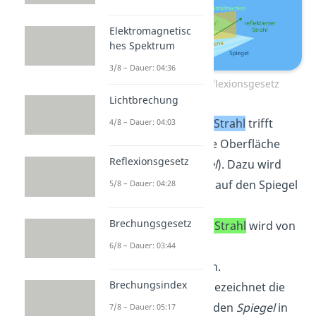
Elektromagnetisc
hes Spektrum
3/8 – Dauer: 04:36
Begriffe beim Reflexionsgesetz
Lichtbrechung
Der
einfallende Strahl
trifft
4/8 – Dauer: 04:03
zunächst auf die Oberfläche
Reflexionsgesetz
(hier der
Spiegel
). Dazu wird
eine Lichtquelle auf den Spiegel
5/8 – Dauer: 04:28
gerichtet.
Brechungsgesetz
Der
reflektierte Strahl
wird von
der Oberfläche
6/8 – Dauer: 03:44
zurückgeworfen.
Brechungsindex
Das
Einfallslot
bezeichnet die
Senkrechte auf den
Spiegel
in
7/8 – Dauer: 05:17