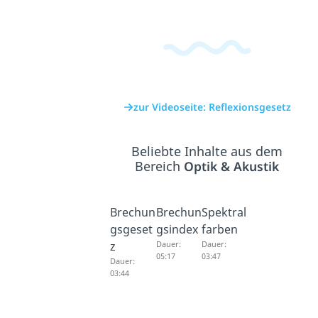
zur Videoseite: Reflexionsgesetz
Beliebte Inhalte aus dem
Bereich
Optik & Akustik
Brechun
Brechun
Spektral
gsgeset
gsindex
farben
z
Dauer:
Dauer:
05:17
03:47
Dauer:
03:44