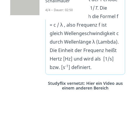
Schallmauer
T
genutzt, also
f
= 1/
T
. Die
4/4 – Dauer: 02:50
Frequenz hat auch die Formel f
= c / λ , also Frequenz f ist
gleich Wellengeschwindigkeit c
durch Wellenlänge λ (Lambda).
Die Einheit der Frequenz heißt
Hertz [Hz] und wird als [1/s]
-1
bzw. [s
] definiert.
Studyflix vernetzt: Hier ein Video aus
einem anderen Bereich