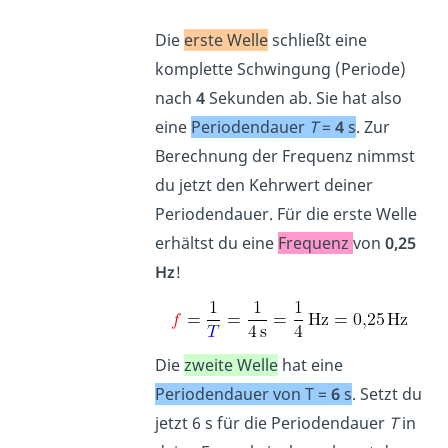
Die
erste Welle
schließt eine
komplette Schwingung (Periode)
nach
4
Sekunden ab. Sie hat also
eine
Periodendauer
T
=
4
s
. Zur
Berechnung der Frequenz nimmst
du jetzt den Kehrwert deiner
Periodendauer. Für die erste Welle
erhältst du eine
Frequenz
von
0,25
Hz
!
Die
zweite Welle
hat eine
Periodendauer von T =
6
s
. Setzt du
jetzt 6 s für die Periodendauer
T
in