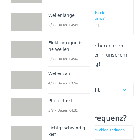
Was ist die
Wellenlänge
Frequenz?
(00:11)
2/8 – Dauer: 04:49
Elektromagnetisc
Wie du die Frequenz berechnen
he Wellen
kannst, lernst du hier in unserem
3/8 – Dauer: 04:44
Video
und im Beitrag!
Wellenzahl
4/8 – Dauer: 03:54
Inhaltsübersicht
Photoeffekt
5/8 – Dauer: 04:32
Was ist die Frequenz?
Lichtgeschwindig
zur Stelle im Video springen
keit
(00:11)