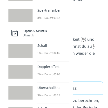
Spektralfarben
8/8 – Dauer: 03:47
Optik & Akustik
Die Einheiten von
Akustik
Wellengeschwindigkeit (
) und
Schall
Wellenlänge (m) kannst du zu
kürzen. Das ist dann wieder die
1/4 – Dauer: 04:05
Einheit Hertz (Hz).
Dopplereffekt
2/4 – Dauer: 05:06
Überschallknall
Formel Frequenz
3/4 – Dauer: 03:25
Um die Frequenz zu berechnen,
wird der Kehrwert der Periode