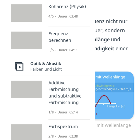
Kohärenz (Physik)
4/5 – Dauer: 03:48
Du kannst die Frequenz nicht nur
mit der Periodendauer, sondern
Frequenz
auch mit der
Wellenlänge
und
berechnen
der
Wellengeschwindigkeit
einer
5/5 – Dauer: 04:11
Welle berechnen.
Optik & Akustik
Farben und Licht
Additive
Farbmischung
und subtraktive
Farbmischung
1/8 – Dauer: 05:14
Frequenz berechnen mit Wellenlänge
Farbspektrum
2/8 – Dauer: 02:38