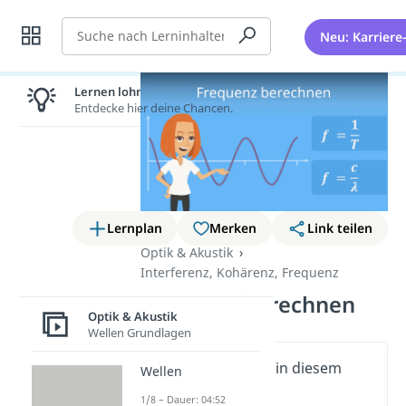
Suche
Neu: Karriere
Lernen lohnt sich!
Entdecke hier deine Chancen.
Lernplan
Merken
Link teilen
Optik & Akustik
Interferenz, Kohärenz, Frequenz
Frequenz berechnen
Optik & Akustik
Wellen Grundlagen
Wichtige Inhalte in diesem
Wellen
Video
1/8 – Dauer: 04:52