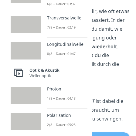
6/8 – Dauer: 03:37
Die
Frequenz
sagt dir, wie oft etwas
Transversalwelle
in einem Zeitraum passiert. In der
7/8 – Dauer: 02:19
Physik beschreibst du damit, wie
oft sich eine Schwingung oder
Longitudinalwelle
Welle
pro Sekunde
wiederholt
.
8/8 – Dauer: 01:47
Deshalb
berechnest
du die
Frequenz als
1
geteilt durch die
Optik & Akustik
Periodendauer
T
:
Wellenoptik
Photon
1/8 – Dauer: 04:18
Die Periodendauer
T
ist dabei die
Zeit, die eine Welle braucht, um
Polarisation
einmal auf und ab zu schwingen.
2/8 – Dauer: 05:25