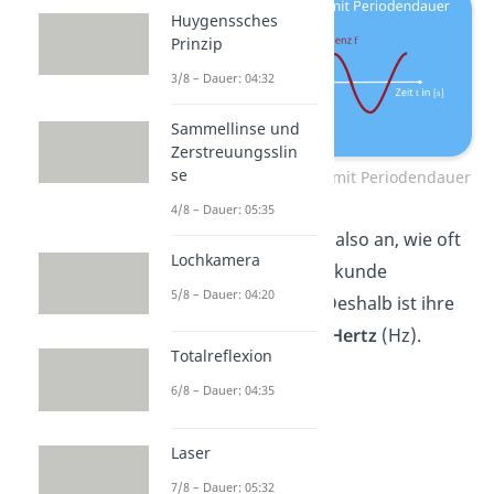
Huygenssches
Prinzip
3/8 – Dauer: 04:32
Sammellinse und
Zerstreuungsslin
se
Frequenz berechnen mit Periodendauer
4/8 – Dauer: 05:35
Die
Frequenz
f
gibt also an, wie oft
Lochkamera
eine Periode pro Sekunde
5/8 – Dauer: 04:20
durchlaufen wird. Deshalb ist ihre
Einheit
und heißt
Hertz
(Hz).
Totalreflexion
6/8 – Dauer: 04:35
Laser
7/8 – Dauer: 05:32