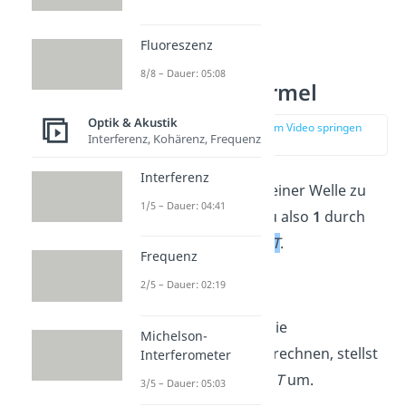
Fluoreszenz
8/8 – Dauer: 05:08
Frequenz Formel
Optik & Akustik
zur Stelle im Video springen
Interferenz, Kohärenz, Frequenz
(00:49)
Interferenz
Um die
Frequenz
f
einer Welle zu
1/5 – Dauer: 04:41
berechnen, teilst du also
1
durch
die
Periodendauer
T
.
Frequenz
2/5 – Dauer: 02:19
Möchtest du aber die
Michelson-
Periodendauer
ausrechnen, stellst
Interferometer
du die Formel nach
T
um.
3/5 – Dauer: 05:03