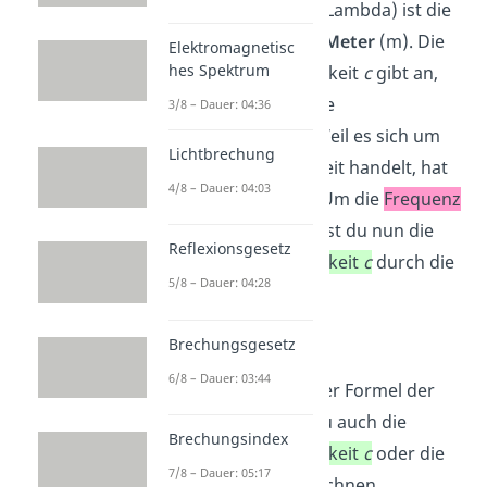
Die Wellenlänge
λ
(Lambda) ist die
Länge der Welle in
Meter
(m). Die
Elektromagnetisc
hes Spektrum
Wellengeschwindigkeit
c
gibt an,
wie schnell sich eine
3/8 – Dauer: 04:36
Welle
ausbreitet
. Weil es sich um
Lichtbrechung
eine Geschwindigkeit handelt, hat
4/8 – Dauer: 04:03
sie die Einheit (
). Um die
Frequenz
f
zu berechnen, teilst du nun die
Reflexionsgesetz
Wellengeschwindigkeit
c
durch die
5/8 – Dauer: 04:28
Wellenlänge
λ
.
Brechungsgesetz
6/8 – Dauer: 03:44
Durch Umstellen der Formel der
Frequenz kannst du auch die
Brechungsindex
Wellengeschwindigkeit
c
oder die
7/8 – Dauer: 05:17
Wellenlänge
λ
berechnen.