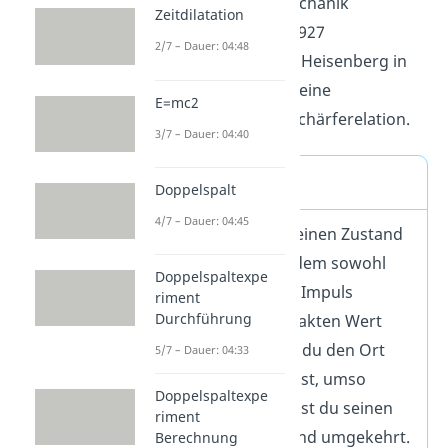
Kern“ der Quantenmechanik
Zeitdilatation
angesehen. Im Jahre 1927
2/7 – Dauer: 04:48
veröffentliche Werner Heisenberg in
seiner Arbeit als erste eine
E=mc2
Formulierung der Unschärferelation.
3/7 – Dauer: 04:40
Merke
Doppelspalt
4/7 – Dauer: 04:45
Es ist nicht möglich einen Zustand
zu präparieren, bei dem sowohl
Doppelspaltexpe
der Ort als auch der Impuls
riment
Durchführung
gleichzeitig einen exakten Wert
besitzen. Je genauer du den Ort
5/7 – Dauer: 04:33
eines Teilchens kennst, umso
Doppelspaltexpe
weniger genau kannst du seinen
riment
Impuls definieren, und umgekehrt.
Berechnung