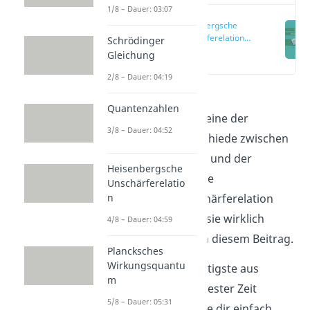
1/8 – Dauer: 03:07
Heisenbergsche
Unschärferelation
Schrödinger
einfach erklärt
(00:14)
Gleichung
2/8 – Dauer: 04:19
Die
Heisenbergsche
Quantenzahlen
Unschärferelation
ist eine der
3/8 – Dauer: 04:52
markantesten Unterschiede zwischen
der klassischen Physik und der
Heisenbergsche
Quantenphysik. Wie die
Unschärferelatio
n
Heisenbergsche Unschärferelation
genau lautet und was sie wirklich
4/8 – Dauer: 04:59
aussagt, erfährst du in diesem Beitrag.
Plancksches
Wirkungsquantu
Du möchtest das Wichtigste aus
m
diesem Beitrag in kürzester Zeit
5/8 – Dauer: 05:31
erfahren? Dann schaue dir einfach