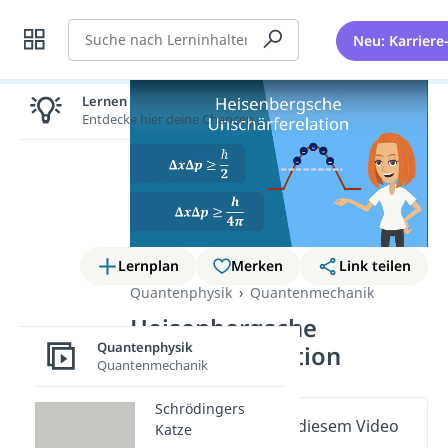
Suche
Neu: Karriere
Lernen lohnt sich!
Entdecke hier deine Chancen.
Lernplan
Merken
Link teilen
Quantenphysik
Quantenmechanik
Heisenbergsche
Quantenphysik
Unschärferelation
Quantenmechanik
Schrödingers
Wichtige Inhalte in diesem Video
Katze