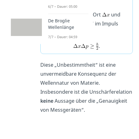
Für das Produkt der
6/7 – Dauer: 05:00
„Ungenauigkeit“ im Ort
und
De Broglie
der „Ungenauigkeit“ im Impuls
Wellenlänge
gilt
7/7 – Dauer: 04:59
.
Diese „Unbestimmtheit“ ist eine
unvermeidbare Konsequenz der
Wellennatur von Materie.
Insbesondere ist die Unschärferelation
keine
Aussage über die „Genauigkeit
von Messgeräten“.