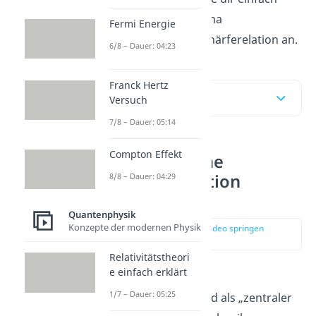
unser
Video
zum Thema
Fermi Energie
Heisenbergsche Unschärferelation an.
6/8 – Dauer: 04:23
Franck Hertz
Inhaltsübersicht
Versuch
7/8 – Dauer: 05:14
Compton Effekt
Heisenbergsche
Unschärferelation
8/8 – Dauer: 04:29
einfach erklärt
Quantenphysik
Konzepte der modernen Physik
zur Stelle im Video springen
(00:14)
Relativitätstheori
e einfach erklärt
Die
Heisenbergsche
1/7 – Dauer: 05:25
Unschärferelation
wird als „zentraler