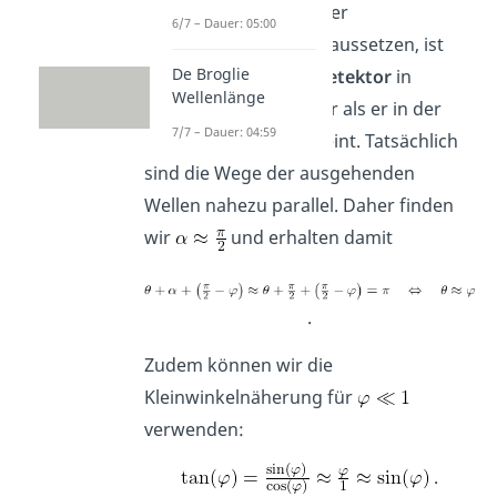
Da wir die Gültigkeit der
6/7 – Dauer: 05:00
Fernfeldnäherung voraussetzen, ist
De Broglie
der Abstand
zum
Detektor
in
Wellenlänge
Wirklichkeit viel größer als er in der
7/7 – Dauer: 04:59
Versuchsskizze erscheint. Tatsächlich
sind die Wege der ausgehenden
Wellen nahezu parallel. Daher finden
wir
und erhalten damit
.
Zudem können wir die
Kleinwinkelnäherung für
verwenden:
.