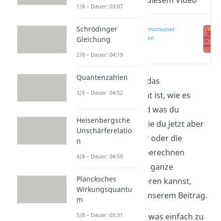
Wichtige Inhalte in diesem Video
1/8 – Dauer: 03:07
Schrödinger
Interferenzmuster
berechnen
Gleichung
(00:13)
2/8 – Dauer: 04:19
Quantenzahlen
Du weißt bereits, was das
3/8 – Dauer: 04:52
Doppelspaltexperiment ist, wie es
durchgeführt wird und was du
Heisenbergsche
beobachten kannst. Wie du jetzt aber
Unschärferelatio
das Interferenzmuster oder die
n
Intensitätsverteilung berechnen
4/8 – Dauer: 04:59
kannst und wie du das ganze
Plancksches
Experiment interpretieren kannst,
Wirkungsquantu
zeigen wir dir hier in unserem Beitrag.
m
5/8 – Dauer: 05:31
Um das Ganze noch etwas einfach zu