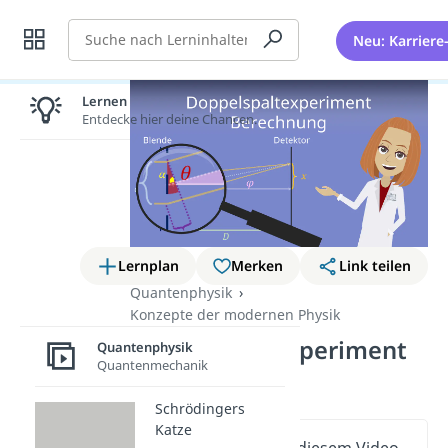
Suche
Neu: Karriere
Lernen lohnt sich!
Entdecke hier deine Chancen.
Lernplan
Merken
Link teilen
Quantenphysik
Konzepte der modernen Physik
Doppelspaltexperiment
Quantenphysik
Quantenmechanik
Berechnung
Schrödingers
Katze