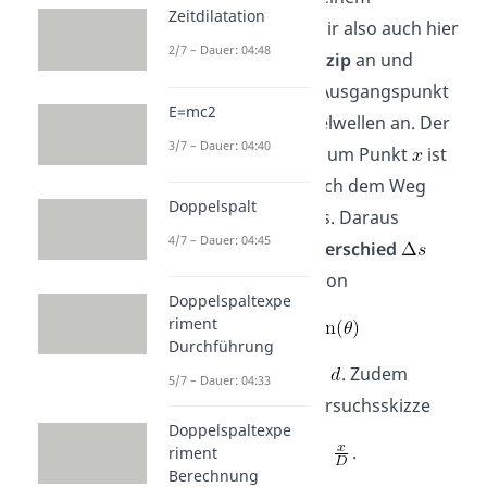
Zeitdilatation
Doppelspalt
. Setzen wir also auch hier
2/7 – Dauer: 04:48
das
Huygenssche Prinzip
an und
sehen jeden Spalt als Ausgangspunkt
E=mc2
von elementaren Kugelwellen an. Der
3/7 – Dauer: 04:40
Weg von einem Spalt zum Punkt
ist
im Allgemeinen ungleich dem Weg
Doppelspalt
vom anderen Spalt aus. Daraus
4/7 – Dauer: 04:45
resultiert ein
Gangunterschied
zwischen den Wellen von
Doppelspaltexpe
riment
Durchführung
mit dem
Spaltabstand
. Zudem
5/7 – Dauer: 04:33
entnehmen wir der Versuchsskizze
Doppelspaltexpe
.
riment
Berechnung