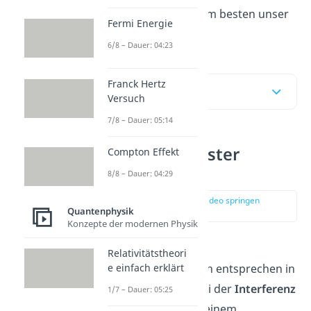
verstehen, schau dir am besten unser
Fermi Energie
Video
dazu an!
6/8 – Dauer: 04:23
Franck Hertz
Inhaltsübersicht
Versuch
7/8 – Dauer: 05:14
Interferenzmuster
Compton Effekt
berechnen
8/8 – Dauer: 04:29
zur Stelle im Video springen
Quantenphysik
(00:13)
Konzepte der modernen Physik
Die beobachteten
Relativitätstheori
e einfach erklärt
Intensitätsverteilungen entsprechen in
ihrer Gestalt denen bei der
Interferenz
1/7 – Dauer: 05:25
von Wasserwellen an einem