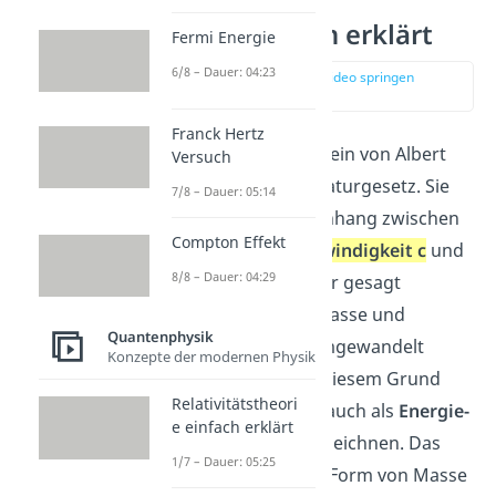
2
E = mc
einfach erklärt
Fermi Energie
6/8 – Dauer: 04:23
zur Stelle im Video springen
(00:16)
Franck Hertz
2
Die Formel
E = mc
ist ein von Albert
Versuch
Einstein entdecktes Naturgesetz. Sie
7/8 – Dauer: 05:14
stellt einen Zusammenhang zwischen
Compton Effekt
Masse m
,
Lichtgeschwindigkeit c
und
8/8 – Dauer: 04:29
Energie E
her. Genauer gesagt
beschreibt sie, dass Masse und
Quantenphysik
Energie ineinander umgewandelt
Konzepte der modernen Physik
werden können. Aus diesem Grund
Relativitätstheori
kannst du die Formel auch als
Energie-
e einfach erklärt
Masse-Äquivalenz
bezeichnen. Das
1/7 – Dauer: 05:25
heißt, Energie ist eine Form von Masse