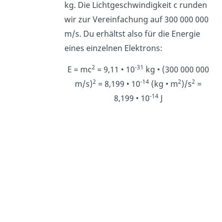
kg. Die Lichtgeschwindigkeit c runden
wir zur Vereinfachung auf 300 000 000
m/s. Du erhältst also für die Energie
eines einzelnen Elektrons:
2
-31
E = mc
= 9,11 • 10
kg • (300 000 000
2
-14
2
2
m/s)
= 8,199 • 10
(kg • m
)/s
=
-14
8,199 • 10
J