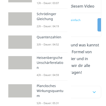
1/8 – Dauer: 03:07
Wichtige Inhalte in diesem Video
Schrödinger
Gleichung
E = mc2 einfach
erklärt
2/8 – Dauer: 04:19
(00:16)
Quantenzahlen
2
Was bedeutet
E = mc
und was kannst
3/8 – Dauer: 04:52
du mit der berühmten Formel von
Heisenbergsche
Einstein berechnen? Hier und in
Unschärferelatio
unserem
Video
geben wir dir alle
n
Antworten auf diese Fragen!
4/8 – Dauer: 04:59
Plancksches
Wirkungsquantu
Inhaltsübersicht
m
5/8 – Dauer: 05:31