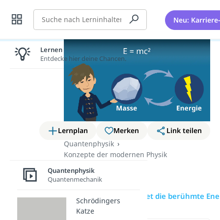
Suche
Neu: Karriere
Lernen lohnt sich!
Entdecke hier deine Chancen.
Lernplan
Merken
Link teilen
Quantenphysik
Konzepte der modernen Physik
E = mc2
Quantenphysik
Quantenmechanik
Übersicht
Wie lautet die berühmte Ene
Schrödingers
Katze