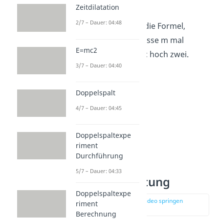
und umgekehrt.
Zeitdilatation
2/7 – Dauer: 04:48
In Worten beschreibt die Formel,
Energie E ist gleich Masse m mal
E=mc2
Lichtgeschwindigkeit c hoch zwei.
3/7 – Dauer: 04:40
Doppelspalt
4/7 – Dauer: 04:45
Doppelspaltexpe
riment
Durchführung
5/7 – Dauer: 04:33
2
E = mc
Bedeutung
Doppelspaltexpe
zur Stelle im Video springen
riment
(01:13)
Berechnung