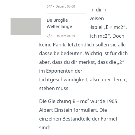
6/7 – Dauer: 05:00
2
Die Formel E = mc
kann dir in
verschiedene Schreibweisen
De Broglie
Wellenlänge
begegnen, wie zum Beispiel „E = mc2“,
„E = mc^2“ oder „E gleich mc2“. Doch
7/7 – Dauer: 04:59
keine Panik, letztendlich sollen sie alle
dasselbe bedeuten. Wichtig ist für dich
aber, dass du dir merkst, dass die „2“
im Exponenten der
Lichtgeschwindigkeit, also über dem c,
stehen muss.
2
Die Gleichung
E = mc
wurde 1905
Albert Einstein formuliert. Die
einzelnen Bestandteile der Formel
sind: