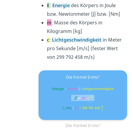
E
:
Energie
des Körpers in Joule
bzw. Newtonmeter [J] bzw. [Nm]
m
: Masse des Körpers in
Kilogramm [kg]
c
:
Lichtgeschwindigkeit
in Meter
pro Sekunde [m/s] (fester Wert
von 299 792 458 m/s)
Die Formel E=mc²