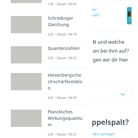
1/8 – Dauer: 03:07
Was ist der
Doppelspalt?
Schrödinger
(00:15)
Gleichung
2/8 – Dauer: 04:19
Was ist der
Doppelspalt
und welche
Quantenzahlen
Interferenzmuster treten bei ihm auf?
3/8 – Dauer: 04:52
Alles Wichtige dazu zeigen wir dir hier
und im
Video
!
Heisenbergsche
Unschärferelatio
n
Inhaltsübersicht
4/8 – Dauer: 04:59
Plancksches
Wirkungsquantu
Was ist der Doppelspalt?
m
zur Stelle im Video springen
5/8 – Dauer: 05:31