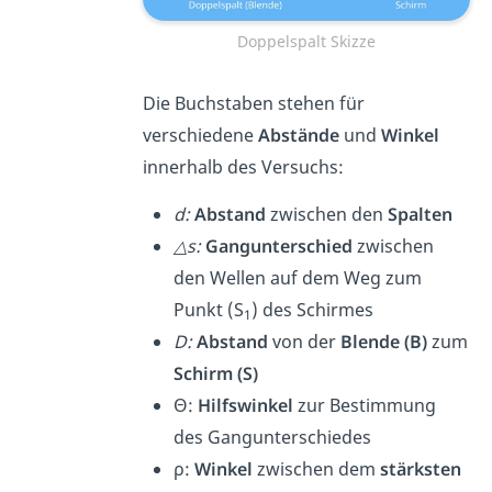
Doppelspalt Skizze
Die Buchstaben stehen für
verschiedene
Abstände
und
Winkel
innerhalb des Versuchs:
d:
Abstand
zwischen den
Spalten
△s:
Gangunterschied
zwischen
den Wellen auf dem Weg zum
Punkt (S
) des Schirmes
1
D:
Abstand
von der
Blende (B)
zum
Schirm (S)
Θ:
Hilfswinkel
zur Bestimmung
des Gangunterschiedes
ρ:
Winkel
zwischen dem
stärksten