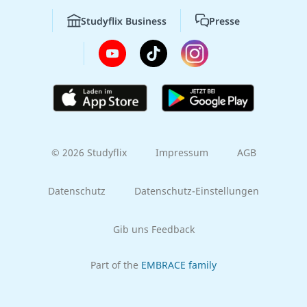
Studyflix Business
Presse
© 2026 Studyflix
Impressum
AGB
Datenschutz
Datenschutz-Einstellungen
Gib uns Feedback
Part of the
EMBRACE family