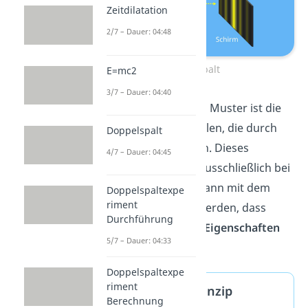
Zeitdilatation
2/7 – Dauer: 04:48
Doppelspalt
E=mc2
3/7 – Dauer: 04:40
Verantwortlich für das Muster ist die
Überlagerung
der Wellen, die durch
Doppelspalt
beide Spalte entstehen. Dieses
4/7 – Dauer: 04:45
Phänomen tritt aber ausschließlich bei
Wellen auf. Dadurch kann mit dem
Doppelspaltexpe
riment
Doppelspalt gezeigt werden, dass
Durchführung
Teilchen
auch
Wellen-Eigenschaften
5/7 – Dauer: 04:33
haben.
Doppelspaltexpe
riment
Huygenssches Prinzip
Berechnung