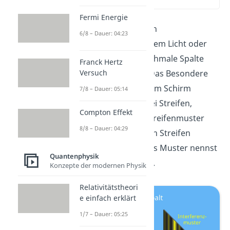
(00:15)
Fermi Energie
Der
Doppelspalt
ist ein
6/8 – Dauer: 04:23
Versuchsaufbau, bei dem Licht oder
Teilchen durch zwei schmale Spalte
Franck Hertz
Versuch
geschossen werden. Das Besondere
hierbei ist, dass auf dem Schirm
7/8 – Dauer: 05:14
dahinter nicht nur zwei Streifen,
Compton Effekt
sondern ein ganzes Streifenmuster
8/8 – Dauer: 04:29
aus hellen und dunklen Streifen
abgebildet wird. Dieses Muster nennst
Quantenphysik
du
Interferenzmuster
.
Konzepte der modernen Physik
Relativitätstheori
e einfach erklärt
1/7 – Dauer: 05:25