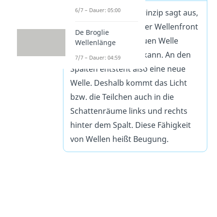
6/7 – Dauer: 05:00
Das Huygenssche Prinzip sagt aus,
dass jeder Punkt einer Wellenfront
De Broglie
als Erreger einer neuen Welle
Wellenlänge
angesehen werden kann. An den
7/7 – Dauer: 04:59
Spalten entsteht also eine neue
Welle. Deshalb kommt das Licht
bzw. die Teilchen auch in die
Schattenräume links und rechts
hinter dem Spalt. Diese Fähigkeit
von Wellen heißt Beugung.