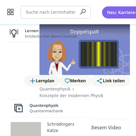
Suche
Neu: Karriere
Lernen lohnt sich!
Entdecke hier deine Chancen.
Lernplan
Merken
Link teilen
Quantenphysik
Konzepte der modernen Physik
Doppelspalt
Quantenphysik
Quantenmechanik
Schrödingers
Wichtige Inhalte in diesem Video
Katze