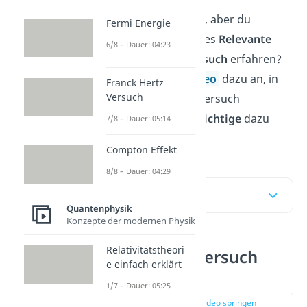
Der Text ist dir zu lang, aber du
Fermi Energie
möchtest trotzdem alles
Relevante
6/8 – Dauer: 04:23
zum
Franck Hertz Versuch
erfahren?
Dann schau unser
Video
dazu an, in
Franck Hertz
Versuch
welchem wir dir den Versuch
vorstellen und
alles Wichtige
dazu
7/8 – Dauer: 05:14
erklären!
Compton Effekt
8/8 – Dauer: 04:29
Inhaltsübersicht
Quantenphysik
Konzepte der modernen Physik
Relativitätstheori
Franck Hertz Versuch
e einfach erklärt
einfach erklärt
1/7 – Dauer: 05:25
zur Stelle im Video springen