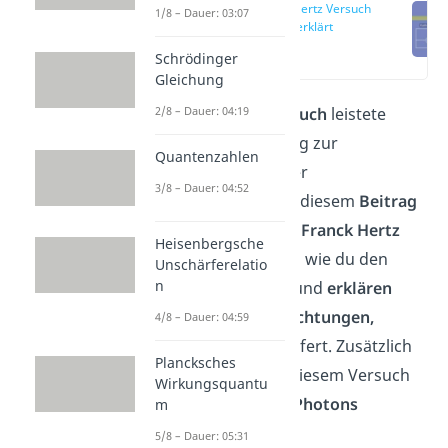
Franck Hertz Versuch
1/8 – Dauer: 03:07
einfach erklärt
(00:12)
Schrödinger
Gleichung
2/8 – Dauer: 04:19
Der
Franck Hertz Versuch
leistete
einen wichtigen Beitrag zur
Quantenzahlen
Weiterentwicklung
der
3/8 – Dauer: 04:52
Quantenmechanik.
In diesem
Beitrag
zeigen wir dir, wie der
Franck Hertz
Heisenbergsche
Versuch
aufgebaut ist, wie du den
Unschärferelatio
n
Versuch
durchführst
und
erklären
ausführlich die
Beobachtungen,
4/8 – Dauer: 04:59
welche der Versuch liefert. Zusätzlich
Plancksches
lernst du, wie du mit diesem Versuch
Wirkungsquantu
die
Wellenlänge
eine
Photons
m
bestimmen kannst.
5/8 – Dauer: 05:31