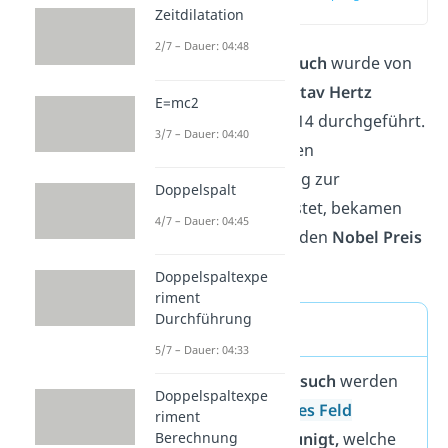
(00:12)
Zeitdilatation
2/7 – Dauer: 04:48
Der
Franck Hertz Versuch
wurde von
James Franck
und
Gustav Hertz
E=mc2
zwischen 1911 und 1914 durchgeführt.
3/7 – Dauer: 04:40
Da dieser Versuch einen
entscheidenden Beitrag zur
Doppelspalt
Quantenmechanik
leistet, bekamen
4/7 – Dauer: 04:45
die beiden
1925
dafür den
Nobel Preis
verliehen.
Doppelspaltexpe
riment
Durchführung
Merke
5/7 – Dauer: 04:33
Im
Franck-Hertz-Versuch
werden
Doppelspaltexpe
durch ein
elektrisches Feld
riment
Elektronen beschleunigt,
welche
Berechnung