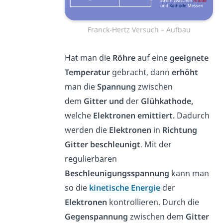
Franck-Hertz Versuch – Aufbau
Hat man die
Röhre
auf eine
geeignete
Temperatur
gebracht, dann
erhöht
man die
Spannung
zwischen
dem
Gitter und
der
Glühkathode,
welche
Elektronen emittiert.
Dadurch
werden die
Elektronen
in
Richtung
Gitter
beschleunigt
. Mit der
regulierbaren
Beschleunigungsspannung
kann man
so die
kinetische Energie
der
Elektronen
kontrollieren. Durch die
Gegenspannung
zwischen dem
Gitter