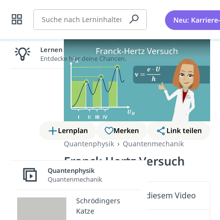
Suche
Neu: Karriere
Lernen lohnt sich!
Entdecke hier deine Chancen.
Lernplan
Merken
Link teilen
Quantenphysik
Quantenmechanik
Franck Hertz Versuch
Quantenphysik
Quantenmechanik
Wichtige Inhalte in diesem Video
Schrödingers
Katze