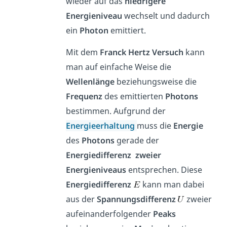
wieder auf das
niedrigere
Energieniveau
wechselt und dadurch
ein
Photon
emittiert.
Mit dem
Franck Hertz Versuch
kann
man auf einfache Weise die
Wellenlänge
beziehungsweise die
Frequenz
des emittierten
Photons
bestimmen. Aufgrund der
Energieerhaltung
muss die
Energie
des
Photons
gerade der
Energiedifferenz
zweier
Energieniveaus
entsprechen. Diese
Energiedifferenz
kann man dabei
aus der
Spannungsdifferenz
zweier
aufeinanderfolgender
Peaks