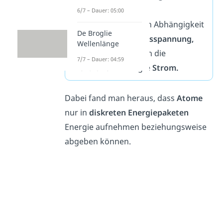
dann mit
Atomen
6/7 – Dauer: 05:00
zusammenstoßen. In Abhängigkeit
De Broglie
der
Beschleunigungsspannung,
Wellenlänge
misst man den durch die
7/7 – Dauer: 04:59
Elektronen
erzeugte
Strom.
Dabei fand man heraus, dass
Atome
nur in
diskreten Energiepaketen
Energie aufnehmen beziehungsweise
abgeben können.