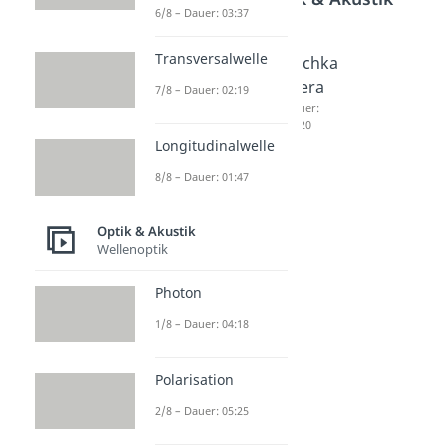
6/8 – Dauer: 03:37
Transversalwelle
Huygen
Sammel
Lochka
ssches
linse
mera
7/8 – Dauer: 02:19
Prinzip
und
Dauer:
04:20
Dauer:
Zerstre
Longitudinalwelle
04:32
uungssli
8/8 – Dauer: 01:47
nse
Dauer:
05:35
Optik & Akustik
Wellenoptik
Photon
1/8 – Dauer: 04:18
Polarisation
2/8 – Dauer: 05:25