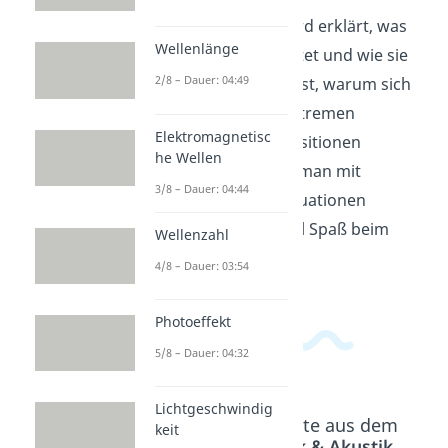
In diesem Video wird erklärt, was
Wellenlänge
Polarisation bedeutet und wie sie
2/8 – Dauer: 04:49
entsteht. Du erfährst, warum sich
Menschen oft in extremen
Elektromagnetisc
Meinungen und Positionen
he Wellen
verhärten und wie man mit
3/8 – Dauer: 04:44
polarisierenden Situationen
umgehen kann. Viel Spaß beim
Wellenzahl
Lernen!
4/8 – Dauer: 03:54
Photoeffekt
5/8 – Dauer: 04:32
Lichtgeschwindig
Beliebte Inhalte aus dem
keit
Bereich
Optik & Akustik