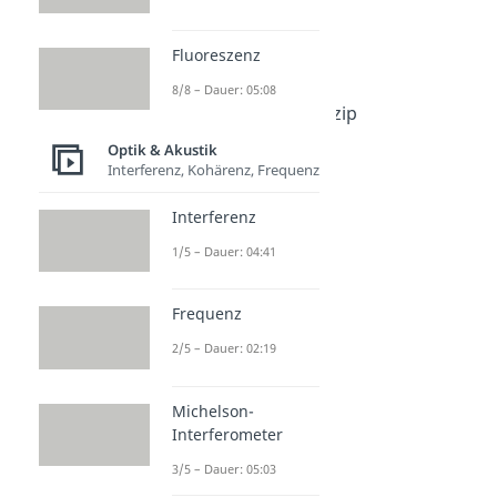
Photon
Dauer: 04:18
Fluoreszenz
Polarisation
8/8 – Dauer: 05:08
Dauer: 05:25
Huygenssches Prinzip
Dauer: 04:32
Optik & Akustik
Sammellinse und
Interferenz, Kohärenz, Frequenz
Zerstreuungsslinse
Dauer: 05:35
Interferenz
Lochkamera
1/5 – Dauer: 04:41
Dauer: 04:20
Totalreflexion
Dauer: 04:35
Frequenz
Laser
Dauer: 05:32
2/5 – Dauer: 02:19
Fluoreszenz
Dauer: 05:08
Michelson-
Interferometer
3/5 – Dauer: 05:03