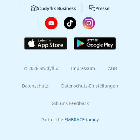
Studyflix Business
Presse
© 2026 Studyflix
Impressum
AGB
Datenschutz
Datenschutz-Einstellungen
Gib uns Feedback
Part of the
EMBRACE family