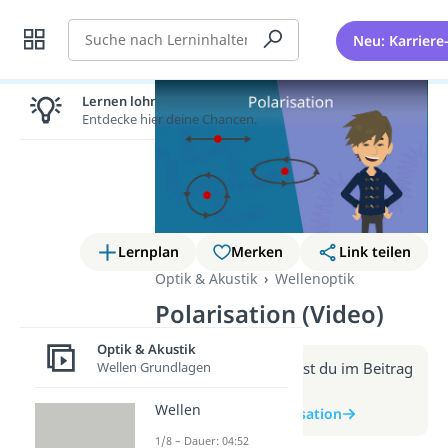
Suche
Neu: Karriere
Lernen lohnt sich!
Entdecke hier deine Chancen.
Lernplan
Merken
Link teilen
Optik & Akustik
Wellenoptik
Polarisation (Video)
Optik & Akustik
Wellen Grundlagen
Weitere Infos erhältst du im Beitrag
zum Video
Wellen
zum Beitrag: Polarisation
1/8 – Dauer: 04:52