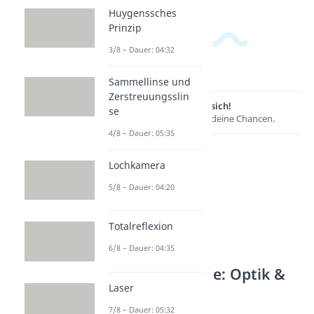
Huygenssches
Prinzip
3/8 – Dauer: 04:32
Sammellinse und
Zerstreuungsslin
Lernen lohnt sich!
se
Entdecke hier deine Chancen.
4/8 – Dauer: 05:35
Lochkamera
5/8 – Dauer: 04:20
Totalreflexion
6/8 – Dauer: 04:35
Weitere Inhalte: Optik &
Laser
Akustik
7/8 – Dauer: 05:32
Wellenoptik