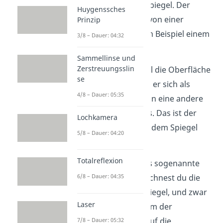
auf einen ebenen Spiegel. Der
Huygenssches
Lichtstrahl kommt von einer
Prinzip
Lichtquelle, wie zum Beispiel einem
3/8 – Dauer: 04:32
Laser.
Sammellinse und
Zerstreuungsslin
Nachdem der Strahl die Oberfläche
se
erreicht hat, breitet er sich als
4/8 – Dauer: 05:35
reflektierter Strahl in eine andere
Richtung weiter aus. Das ist der
Lochkamera
Strahl, der sich von dem Spiegel
5/8 – Dauer: 04:20
wegbewegt.
Totalreflexion
Wichtig ist auch das sogenannte
Einfallslot. So bezeichnest du die
6/8 – Dauer: 04:35
Senkrechte zum Spiegel, und zwar
Laser
in dem Punkt, in dem der
einfallende Strahl auf die
7/8 – Dauer: 05:32