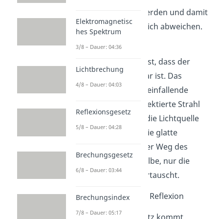
zurückgeworfen werden und damit
Elektromagnetisc
vor allem nicht seitlich abweichen.
hes Spektrum
Als Letztes legt das
3/8 – Dauer: 04:36
Reflexionsgesetz fest, dass der
Lichtbrechung
Lichtweg umkehrbar ist. Das
4/8 – Dauer: 04:03
bedeutet, dass der einfallende
Strahl auch der reflektierte Strahl
Reflexionsgesetz
sein könnte, wenn die Lichtquelle
5/8 – Dauer: 04:28
andersherum auf die glatte
Oberfläche trifft. Der Weg des
Brechungsgesetz
Lichts ist also derselbe, nur die
6/8 – Dauer: 03:44
Richtungen sind vertauscht.
Direkte und diffuse Reflexion
Brechungsindex
7/8 – Dauer: 05:17
Das Reflexionsgesetz kommt