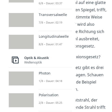
Wenn ein Lichtstrahl auf eine glatte
6/8 – Dauer: 03:37
Oberfläche, wie einen Spiegel, trifft,
Transversalwelle
wird er auf eine bestimmte Weise
7/8 – Dauer: 02:19
zurückgeworfen. Er wird also
reflektiert. In welche Richtung sich
Longitudinalwelle
dabei der Lichtstrahl ausbreitet,
8/8 – Dauer: 01:47
sagt dir das Reflexionsgesetz.
Wie lautet das Reflexionsgesetz?
Optik & Akustik
Wellenoptik
Beim Reflexionsgesetz gibt es drei
Photon
grundlegende Aussagen. Schauen
1/8 – Dauer: 04:18
wir dazu das folgende Beispiel
Schritt für Schritt an.
Polarisation
Stell dir vor, ein Lichtstrahl, der
2/8 – Dauer: 05:25
sogenannte einfallende Strahl trifft