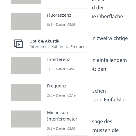
Oberfläche trifft und der
Fluoreszenz
reflektierte Strahl die Oberfläche
verlässt. Super!
8/8 – Dauer: 05:08
Damit kannst du nun zwei wichtige
Optik & Akustik
Interferenz, Kohärenz, Frequenz
Winkel bestimmen.
Interferenz
Den Winkel zwischen einfallendem
Strahl und Einfallslot: den
1/5 – Dauer: 04:41
Einfallswinkel.
Frequenz
Und den Winkel zwischen
2/5 – Dauer: 02:19
reflektiertem Strahl und Einfallslot:
dem Ausfallwinkel.
Michelson-
Interferometer
Laut der ersten Aussage des
3/5 – Dauer: 05:03
Reflexionsgesetzes müssen die