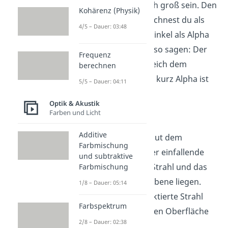
beiden Winkel gleich groß sein. Den
Kohärenz (Physik)
Einfallswinkel bezeichnest du als
4/5 – Dauer: 03:48
Alpha, den Ausfallwinkel als Alpha
Strich. Du kannst also sagen: Der
Frequenz
Einfallswinkel ist gleich dem
berechnen
Ausfallswinkel oder kurz Alpha ist
5/5 – Dauer: 04:11
gleich Alpha Strich.
Optik & Akustik
Farben und Licht
α = α'
Additive
Zweitens müssen laut dem
Farbmischung
Reflexionsgesetz der einfallende
und subtraktive
Strahl, reflektierte Strahl und das
Farbmischung
Einfallslot in einer Ebene liegen.
1/8 – Dauer: 05:14
Das heißt, der reflektierte Strahl
Farbspektrum
kann bei einer glatten Oberfläche
2/8 – Dauer: 02:38
nur in dieser Ebene