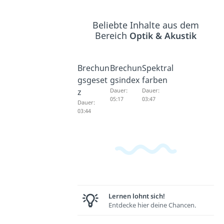
Beliebte Inhalte aus dem
Bereich
Optik & Akustik
Brechun
Brechun
Spektral
gsgeset
gsindex
farben
z
Dauer:
Dauer:
05:17
03:47
Dauer:
03:44
Lernen lohnt sich!
Entdecke hier deine Chancen.