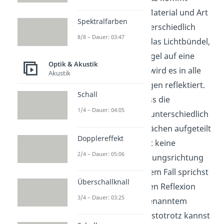
allerdings je nach Material und Art
Spektralfarben
der Oberfläche unterschiedlich
8/8 – Dauer: 03:47
zum Einsatz. Trifft das Lichtbündel,
statt auf einen Spiegel auf eine
Optik & Akustik
rauere Oberfläche wird es in alle
Akustik
möglichen Richtungen reflektiert.
Schall
Das liegt daran, dass die
1/4 – Dauer: 04:05
Oberfläche in viele unterschiedlich
ausgerichtete Teilflächen aufgeteilt
Dopplereffekt
ist. Du kannst somit keine
2/4 – Dauer: 05:06
eindeutige Ausbreitungsrichtung
bestimmen. In diesem Fall sprichst
Überschallknall
du von einer diffusen Reflexion
3/4 – Dauer: 03:25
oder auch von sogenanntem
Streulicht. Nichtsdestotrotz kannst