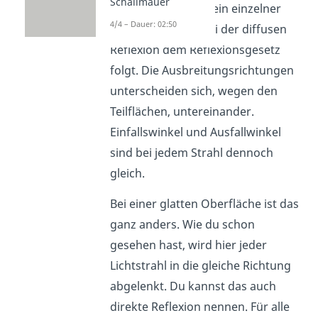
Schallmauer
du erkennen, dass ein einzelner
4/4 – Dauer: 02:50
Lichtstrahl, auch bei der diffusen
Reflexion dem Reflexionsgesetz
folgt. Die Ausbreitungsrichtungen
unterscheiden sich, wegen den
Teilflächen, untereinander.
Einfallswinkel und Ausfallwinkel
sind bei jedem Strahl dennoch
gleich.
Bei einer glatten Oberfläche ist das
ganz anders. Wie du schon
gesehen hast, wird hier jeder
Lichtstrahl in die gleiche Richtung
abgelenkt. Du kannst das auch
direkte Reflexion nennen. Für alle