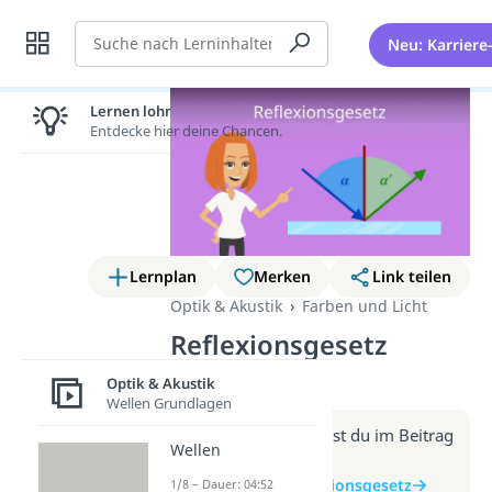
Suche
Neu: Karriere
Lernen lohnt sich!
Entdecke hier deine Chancen.
Lernplan
Merken
Link teilen
Optik & Akustik
Farben und Licht
Reflexionsgesetz
(Video)
Optik & Akustik
Wellen Grundlagen
Weitere Infos erhältst du im Beitrag
Wellen
zum Video
zum Beitrag: Reflexionsgesetz
1/8 – Dauer: 04:52