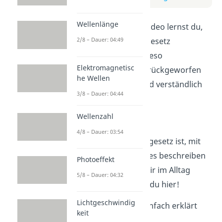
Wellenlänge
In diesem kurzen Video lernst du,
wie das Reflexionsgesetz
2/8 – Dauer: 04:49
funktioniert und wieso
Elektromagnetisc
Lichtstrahlen so zurückgeworfen
he Wellen
werden. Einfach und verständlich
3/8 – Dauer: 04:44
erklärt für jeden!
Wellenzahl
VIDEOSKRIPT
4/8 – Dauer: 03:54
Was das Reflexionsgesetz ist, mit
welcher Formel du es beschreiben
Photoeffekt
kannst und wo es dir im Alltag
5/8 – Dauer: 04:32
begegnet, erfährst du hier!
Lichtgeschwindig
Reflexionsgesetz einfach erklärt
keit