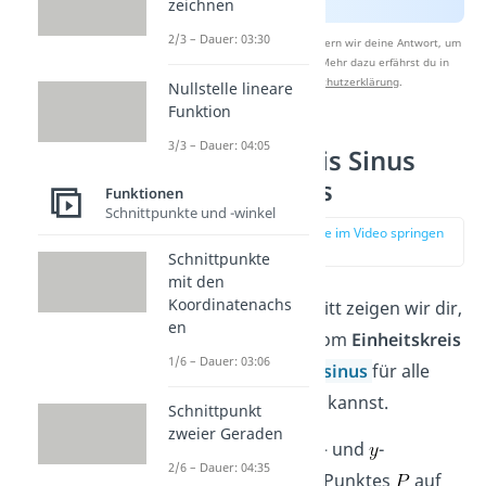
zeichnen
2/3 – Dauer: 03:30
Nach Beantwortung speichern wir deine Antwort, um
Studyflix zu verbessern. Mehr dazu erfährst du in
unserer
Datenschutzerklärung
.
Nullstelle lineare
Funktion
3/3 – Dauer: 04:05
Einheitskreis Sinus
und Cosinus
Funktionen
Schnittpunkte und -winkel
zur Stelle im Video springen
(01:07)
Schnittpunkte
mit den
Koordinatenachs
In diesem Abschnitt zeigen wir dir,
en
wie du mit Hilfe vom
Einheitskreis
1/6 – Dauer: 03:06
den
Sinus
und
Cosinus
für alle
Winkel definieren kannst.
Schnittpunkt
zweier Geraden
Wir können die
– und
-
2/6 – Dauer: 04:35
Koordinate eines Punktes
auf