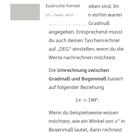
Eulersche Formel
Bogenmaß
angegeben sind. Im
Fall der Tabelle von vorhin waren
5/5 – Dauer: 04:27
die Winkel alle im Gradmaß
angegeben. Entsprechend musst
du auch deinen Taschenrechner
auf „DEG“ einstellen, wenn du die
Werte nachrechnen möchtest.
Die
Umrechnung zwischen
Gradmaß und Bogenmaß
basiert
auf folgender Beziehung
°.
Wenn du beispielsweise wissen
möchtest, wie ein Winkel von
° in
Bogenmaß lautet, dann rechnest