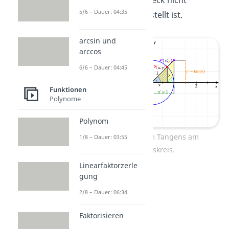
das skalierte Dreieck nicht
5/6 – Dauer: 04:35
schraffiert dargestellt ist.
arcsin und
arccos
6/6 – Dauer: 04:45
Funktionen
Polynome
Polynom
Definition vom Tangens am
1/8 – Dauer: 03:55
Einheitskreis.
Linearfaktorzerle
gung
2/8 – Dauer: 06:34
Faktorisieren