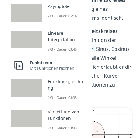
Mittelpunkt des
Einheitskreises
Asymptote
mit dem Ursprung eines
2/3 – Dauer: 05:14
Koordinatensystems identisch.
Mit Hilfe des
Einheitskreises
Lineare
Interpolation
kannst du die Definition der
Winkelfunktionen
Sinus, Cosinus
3/3 – Dauer: 03:46
und Tangens auf alle Winkel
Funktionen
erweitern. Zusätzlich erlaubt er dir
Mit Funktionen rechnen
die charakteristischen Kurven
Funktionsgleichu
dieser Winkelfunktionen zu
ng
konstruieren.
1/3 – Dauer: 04:38
Verkettung von
Funktionen
2/3 – Dauer: 03:48