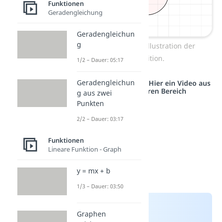
Funktionen
Geradengleichung
Geradengleichun
g
Einheitskreis: Illustration der
Definition.
1/2 – Dauer: 05:17
Geradengleichun
Studyflix vernetzt: Hier ein Video aus
einem anderen Bereich
g aus zwei
Punkten
2/2 – Dauer: 03:17
Funktionen
Lineare Funktion - Graph
y = mx + b
1/3 – Dauer: 03:50
Graphen