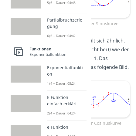
5/6 – Dauer: 04:45
Partialbruchzerle
Konstruktion der Sinuskurve.
gung
6/6 – Dauer: 04:42
Der Cosinus verhält sich ähnlich.
Er beginnt aber nicht bei 0 wie der
Funktionen
Exponentialfunktion
Sinus, sondern bei 1. Das
veranschaulicht das folgende Bild.
Exponentialfunkti
on
1/4 – Dauer: 05:24
E Funktion
einfach erklärt
2/4 – Dauer: 04:24
Konstruktion der Cosinuskurve
e Funktion