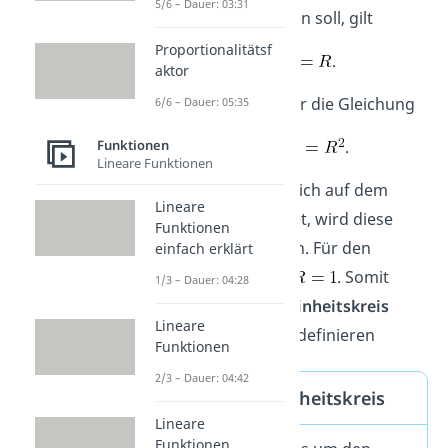
5/6 – Dauer: 03:31
Kreisrand befinden soll, gilt
Proportionalitätsf
.
aktor
Damit erhalten wir die Gleichung
6/6 – Dauer: 05:35
.
Funktionen
Lineare Funktionen
Jeder Punkt, der sich auf dem
Lineare
Kreisrand befindet, wird diese
Funktionen
Gleichung erfüllen. Für den
einfach erklärt
Einheitskreis
ist
. Somit
1/3 – Dauer: 04:28
können wir den
Einheitskreis
Lineare
folgendermaßen definieren
Funktionen
2/3 – Dauer: 04:42
Definition Einheitskreis
Lineare
Funktionen