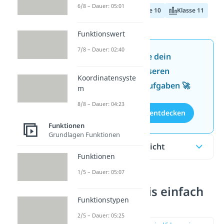
6/8 – Dauer: 05:01
Klasse 9
Klasse 10
Klasse 11
Funktionswert
7/8 – Dauer: 02:40
Jetzt neu: Teste dein
Wissen mit unseren
Koordinatensyste
kostenlosen Aufgaben 🚀
m
8/8 – Dauer: 04:23
Aufgaben entdecken
Funktionen
Grundlagen Funktionen
Inhaltsübersicht
Funktionen
1/5 – Dauer: 05:07
Einheitskreis einfach
Funktionstypen
erklärt
2/5 – Dauer: 05:25