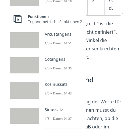
8/8 – Dauer: 04:18
d.
Funktionen
Trigonometrische Funktionen 2
Die Bezeichnung „n. d.“ ist die
Abkürzung für „nicht definiert“,
Arcustangens
da sich für diese Winkel die
1/5 – Dauer: 04:51
Tangenskurve einer senkrechten
Asymptote
nähert.
Cotangens
2/5 – Dauer: 04:35
Gradmaß und
Kosinussatz
Bogenmaß
3/5 – Dauer: 04:43
Bei der Berechnung der Werte für
Sinussatz
die Winkelfunktionen musst du
unbedingt darauf achten, ob die
4/5 – Dauer: 04:27
Winkel im
Gradmaß
oder im