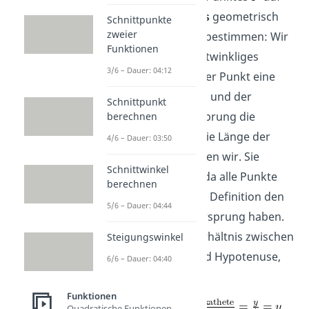
dem
Einheitskreis
geometrisch
Schnittpunkte
zweier
folgendermaßen bestimmen: Wir
Funktionen
zeichnen ein rechtwinkliges
3/6 – Dauer: 04:12
Dreieck, sodass der Punkt eine
Ecke des Dreiecks und der
Schnittpunkt
Abstand zum Ursprung die
berechnen
Hypotenuse ist. Die Länge der
4/6 – Dauer: 03:50
Hypotenuse kennen wir. Sie
Schnittwinkel
beträgt genau 1, da alle Punkte
berechnen
auf dem Kreis per Definition den
5/6 – Dauer: 04:44
Abstand 1 zum Ursprung haben.
Bilden wir das Verhältnis zwischen
Steigungswinkel
Gegenkathete und Hypotenuse,
6/6 – Dauer: 04:40
so erhalten wir
Funktionen
Quadratische Funktionen