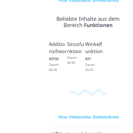
zur Videoseite: Einheitskreis
Beliebte Inhalte aus dem
Bereich
Funktionen
Additio
Sinusfu
Winkelf
nstheor
nktion
unktion
eme
Dauer:
en
04:30
Dauer:
Dauer:
04:38
04:35
zur Videoseite: Einheitskreis