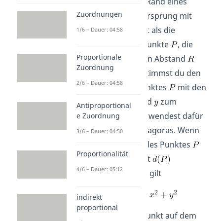
Allgemein ist der Rand eines
Zuordnungen
Kreises um den Ursprung mit
Radius
definiert als die
1/6 – Dauer: 04:58
Sammlung aller Punkte
, die
Proportionale
zum Ursprung den Abstand
Zuordnung
besitzen. Wie bestimmst du den
2/6 – Dauer: 04:58
Abstand eines Punktes
mit den
Koordinaten
und
zum
Antiproportional
Ursprung? Du verwendest dafür
e Zuordnung
den Satz des Pythagoras. Wenn
3/6 – Dauer: 04:50
wir den Abstand des Punktes
Proportionalität
zum Ursprung mit
4/6 – Dauer: 05:12
bezeichnen, dann gilt
indirekt
proportional
und da sich der Punkt auf dem