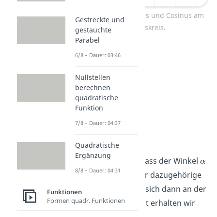
Definition von Sinus und Cosinus am
Gestreckte und
Einheitskreis.
gestauchte
Parabel
6/8 – Dauer: 03:46
Nullstellen
berechnen
quadratische
Funktion
7/8 – Dauer: 04:37
Beispiel
Quadratische
Ergänzung
Nehmen wir an, dass der Winkel
8/8 – Dauer: 04:31
gleich 180° ist. Der dazugehörige
Punkt
befindet sich dann an der
Funktionen
Formen quadr. Funktionen
Stelle (-1, 0). Damit erhalten wir