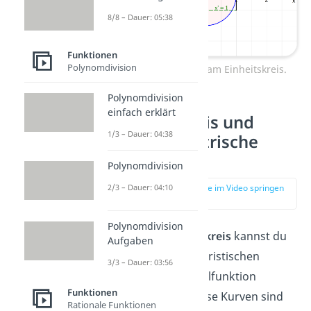
8/8 – Dauer: 05:38
Funktionen
Polynomdivision
Beispiel Tangens am Einheitskreis.
Polynomdivision
einfach erklärt
Einheitskreis und
1/3 – Dauer: 04:38
Trigonometrische
Funktionen
Polynomdivision
2/3 – Dauer: 04:10
zur Stelle im Video springen
(03:46)
Polynomdivision
Mit dem
Einheitskreis
kannst du
Aufgaben
auch die charakteristischen
3/3 – Dauer: 03:56
Kurven der Winkelfunktion
Funktionen
konstruieren. Diese Kurven sind
Rationale Funktionen