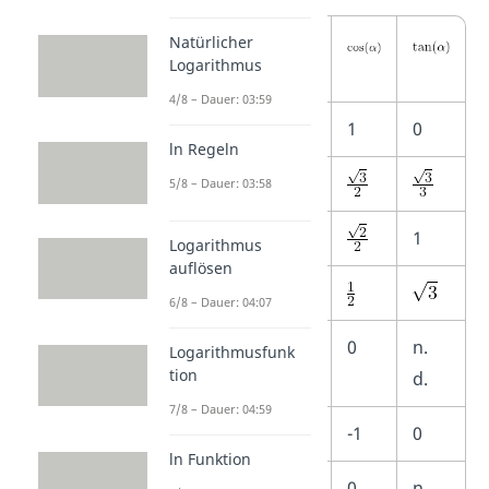
Winkel
Natürlicher
Logarithmus
4/8 – Dauer: 03:59
0°
0
1
0
ln Regeln
30°
5/8 – Dauer: 03:58
45°
1
Logarithmus
auflösen
60°
6/8 – Dauer: 04:07
90°
1
0
n.
Logarithmusfunk
tion
d.
7/8 – Dauer: 04:59
180°
0
-1
0
ln Funktion
270°
-1
0
n.