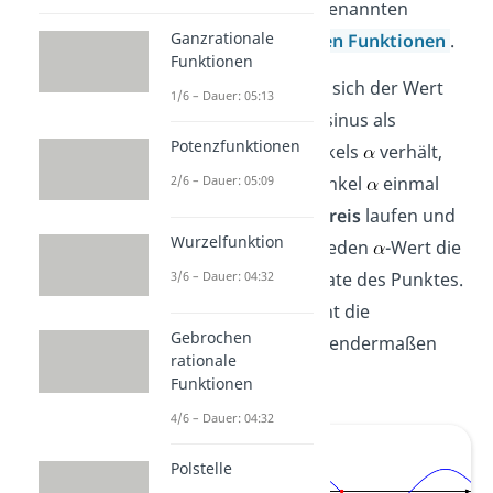
die Bilder der sogenannten
Ganzrationale
trigonometrischen Funktionen
.
Funktionen
Um zu sehen, wie sich der Wert
1/6 – Dauer: 05:13
des Sinus und Cosinus als
Potenzfunktionen
Funktion des Winkels
verhält,
lassen wir den Winkel
einmal
2/6 – Dauer: 05:09
um den
Einheitskreis
laufen und
Wurzelfunktion
notieren uns für jeden
-Wert die
– und
-Koordinate des Punktes.
3/6 – Dauer: 04:32
Für den Sinus sieht die
Gebrochen
Konstruktion folgendermaßen
rationale
aus.
Funktionen
4/6 – Dauer: 04:32
Polstelle