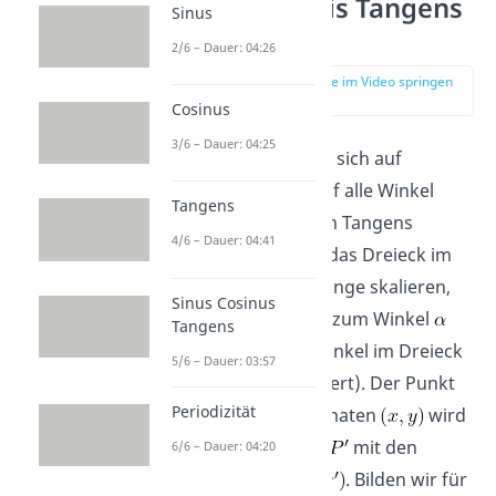
Einheitskreis Tangens
Sinus
2/6 – Dauer: 04:26
zur Stelle im Video springen
(02:42)
Cosinus
3/6 – Dauer: 04:25
Der
Tangens
lässt sich auf
ähnliche Weise auf alle Winkel
Tangens
erweitern. Für den Tangens
4/6 – Dauer: 04:41
müssen wir aber das Dreieck im
Einheitskreis
solange skalieren,
Sinus Cosinus
bis die Ankathete zum Winkel
Tangens
gleich 1 ist (die Winkel im Dreieck
5/6 – Dauer: 03:57
bleiben unverändert). Der Punkt
Periodizität
mit den Koordinaten
wird
dabei zum Punkt
mit den
6/6 – Dauer: 04:20
Koordinaten
. Bilden wir für