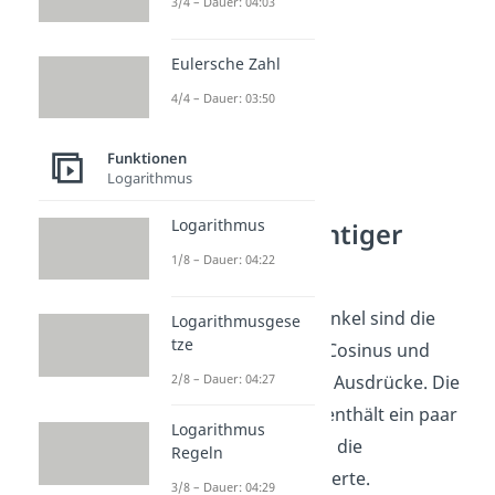
3/4 – Dauer: 04:03
Eulersche Zahl
4/4 – Dauer: 03:50
Funktionen
Logarithmus
Logarithmus
Tabelle wichtiger
Werte
1/8 – Dauer: 04:22
Für bestimmte Winkel sind die
Logarithmusgese
tze
Werte des Sinus, Cosinus und
Tangens einfache Ausdrücke. Die
2/8 – Dauer: 04:27
folgende Tabelle enthält ein paar
Logarithmus
dieser Winkel und die
Regeln
dazugehörigen Werte.
3/8 – Dauer: 04:29