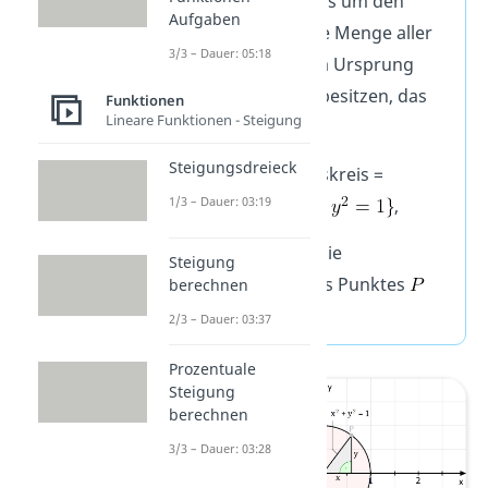
Der Einheitskreis um den
Aufgaben
Ursprung ist die Menge aller
3/3 – Dauer: 05:18
Punkte, die zum Ursprung
den Abstand 1 besitzen, das
Funktionen
Lineare Funktionen - Steigung
heißt
Steigungsdreieck
Einheitskreis =
1/3 – Dauer: 03:19
,
wobei
und
die
Steigung
Koordinaten des Punktes
berechnen
sind.
2/3 – Dauer: 03:37
Prozentuale
Steigung
berechnen
3/3 – Dauer: 03:28