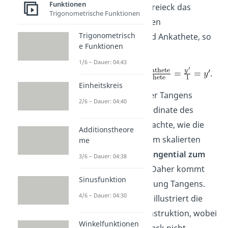
Funktionen
dieses skalierte Dreieck das
Trigonometrische Funktionen
Verhältnis zwischen
Trigonometrisch
Gegenkathete und Ankathete, so
e Funktionen
erhalten wir
1/6 – Dauer: 04:43
.
Einheitskreis
Das heißt, dass der Tangens
2/6 – Dauer: 04:40
gerade die
-Koordinate des
Punktes
ist. Beachte, wie die
Additionstheore
Gegenkathete beim skalierten
me
Dreieck gerade
tangential zum
3/6 – Dauer: 04:38
Einheitskreis
ist. Daher kommt
Sinusfunktion
auch die Bezeichnung Tangens.
4/6 – Dauer: 04:30
Das folgende Bild illustriert die
beschriebene Konstruktion, wobei
Winkelfunktionen