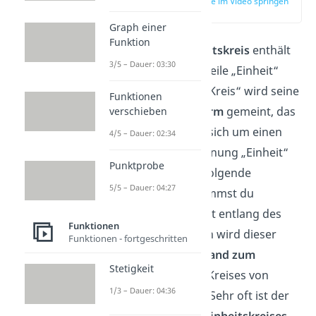
zur Stelle im Video springen
(00:12)
Graph einer
Funktion
Der Begriff
Einheitskreis
enthält
3/5 – Dauer: 03:30
die zwei Bestandteile „Einheit“
und „Kreis“. Mit „Kreis“ wird seine
Funktionen
geometrische Form
gemeint, das
verschieben
heißt, es handelt sich um einen
4/5 – Dauer: 02:34
Kreis. Die Bezeichnung „Einheit“
Punktprobe
bezieht sich auf folgende
5/5 – Dauer: 04:27
Beobachtung: Nimmst du
irgendeinen Punkt entlang des
Funktionen
Kreisrandes, dann wird dieser
Funktionen - fortgeschritten
Punkt einen
Abstand zum
Stetigkeit
Mittelpunkt
des Kreises von
1/3 – Dauer: 04:36
exakt 1
besitzen. Sehr oft ist der