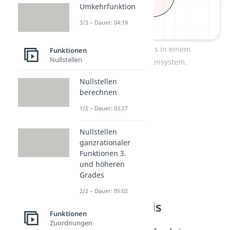
Umkehrfunktion
3/3 – Dauer: 04:19
Einheitskreis in einem
Funktionen
Nullstellen
Koordinatensystem.
Nullstellen
berechnen
1/2 – Dauer: 03:27
Nullstellen
ganzrationaler
Funktionen 3.
und höheren
Grades
Definition
2/2 – Dauer: 05:02
Einheitskreis
Funktionen
Zuordnungen