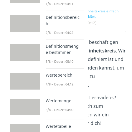
1/8 – Dauer: 04:11
Einheitskreis einfach
erklärt
Definitionsbereic
(00:12)
h
2/8 – Dauer: 04:22
In diesem Beitrag beschäftigen
Definitionsmeng
wir uns mit dem
Einheitskreis
. Wir
e bestimmen
zeigen dir, wie er definiert ist und
3/8 – Dauer: 05:10
wie du ihn verwenden kannst, um
Wertebereich
Winkelfunktionen zu
veranschaulichen.
4/8 – Dauer: 04:12
Du schaust gerne Lernvideos?
Wertemenge
Perfekt! Denn auch zum
5/8 – Dauer: 04:09
Einheitskreis haben wir ein
eigenes
Video
für dich!
Wertetabelle