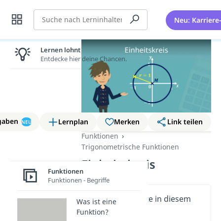
Suche
Neu: Karriere
Lernen lohnt sich!
Entdecke hier deine Chancen.
gaben
Lernplan
Merken
Link teilen
NEU
Funktionen
Trigonometrische Funktionen
Einheitskreis
Funktionen
Funktionen - Begriffe
Wichtige Inhalte in diesem
Was ist eine
Video
Funktion?