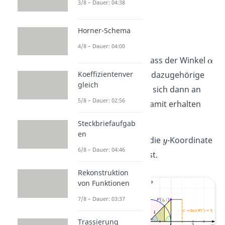
3/8 – Dauer: 04:38
Horner-Schema
Beispiel
4/8 – Dauer: 04:00
Nehmen wir an, dass der Winkel
gleich 45° ist. Der dazugehörige
Koeffizientenver
gleich
Punkt
befindet sich dann an
5/8 – Dauer: 02:56
der Stelle (1, 1). Damit erhalten
wir
Steckbriefaufgab
en
, da die
-Koordinate
6/8 – Dauer: 04:46
1 ist.
Rekonstruktion
von Funktionen
7/8 – Dauer: 03:37
Trassierung