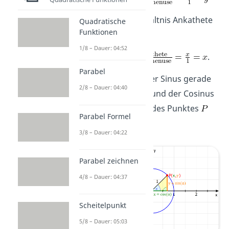
und für das Verhältnis Ankathete
Quadratische
Funktionen
zu Hypotenuse
1/8 – Dauer: 04:52
.
Parabel
Das heißt, dass der Sinus gerade
2/8 – Dauer: 04:40
die
-Koordinate und der Cosinus
die
-Koordinate des Punktes
Parabel Formel
ist.
3/8 – Dauer: 04:22
Parabel zeichnen
4/8 – Dauer: 04:37
Scheitelpunkt
5/8 – Dauer: 05:03