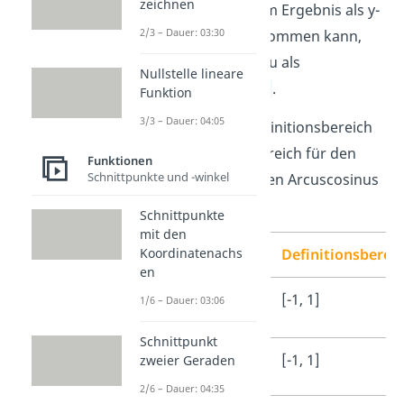
zeichnen
Alles, was beim Ergebnis als y-
2/3 – Dauer: 03:30
Wert herauskommen kann,
bezeichnest du als
Nullstelle lineare
Wertebereich
.
Funktion
3/3 – Dauer: 04:05
Schau dir den Definitionsbereich
und den Wertebereich für den
Funktionen
Schnittpunkte und -winkel
Arcussinus und den Arcuscosinus
einmal an:
Schnittpunkte
mit den
Koordinatenachs
Definitionsberei
en
Arcussinus
[-1, 1]
1/6 – Dauer: 03:06
Schnittpunkt
Arcuscosinus
[-1, 1]
zweier Geraden
2/6 – Dauer: 04:35