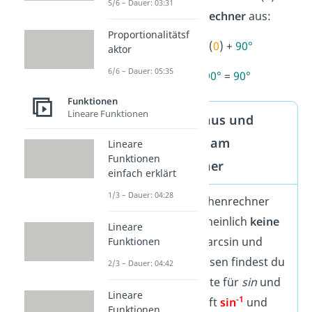
5/6 – Dauer: 03:31
dem
Taschenrechner
aus:
Proportionalitätsf
α
=
arcsin
(
0
) +
90°
aktor
6/6 – Dauer: 05:35
α
=
0°
+
90°
=
90°
Funktionen
Lineare Funktionen
Tipp: Arcussinus und
Arcuscosinus am
Lineare
Funktionen
Taschenrechner
einfach erklärt
1/3 – Dauer: 04:28
An deinem Taschenrechner
hast du wahrscheinlich
keine
Lineare
extra Taste
für arcsin und
Funktionen
arccos. Stattdessen findest du
2/3 – Dauer: 04:42
oft über der Taste für
sin
und
Lineare
-1
cos
die Aufschrift
sin
und
Funktionen