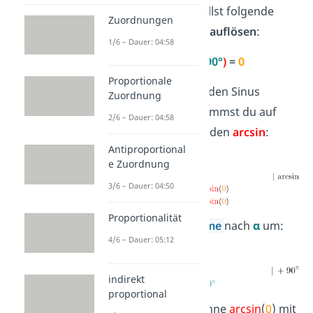
Beispiel an. Du sollst folgende
Zuordnungen
Gleichung
nach x auflösen
:
1/6 – Dauer: 04:58
sin(
α – 90°
)
=
0
Proportionale
Schritt 1:
Um den Sinus
Zuordnung
aufzulösen, nimmst du auf
2/6 – Dauer: 04:58
beiden Seiten den
arcsin
:
Antiproportional
e Zuordnung
3/6 – Dauer: 04:50
Proportionalität
Schritt 2:
Forme
nach
α
um:
4/6 – Dauer: 05:12
indirekt
proportional
Schritt 3
: Rechne
arcsin
(
0
) mit