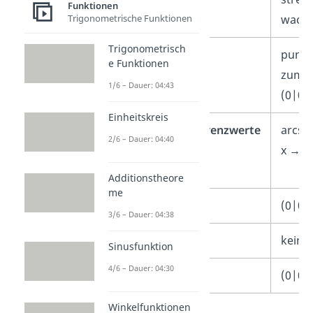
Funktionen
wach
Trigonometrische Funktionen
Trigonometrisch
Symmetrie
punkt
e Funktionen
zum 
1/6 – Dauer: 04:43
(0|0)
Einheitskreis
Asymptoten/Grenzwerte
arcsi
2/6 – Dauer: 04:40
x → ±
Additionstheore
me
Nullstellen
(0|0)
3/6 – Dauer: 04:38
Extrema
keine
Sinusfunktion
4/6 – Dauer: 04:30
Wendepunkte
(0|0)
Winkelfunktionen