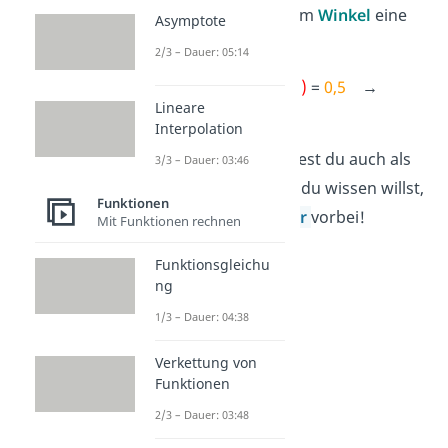
dagegen aus einem
Winkel
eine
Asymptote
Zahl
:
2/3 – Dauer: 05:14
Beispiel
:
sin
(
30°
)
=
0,5
→
Lineare
arcsin
(
0,5
)
=
30°
Interpolation
Die Zahl bezeichnest du auch als
3/3 – Dauer: 03:46
Verhältnis
.
Wenn du wissen willst,
Funktionen
warum, schau
hier
vorbei!
Mit Funktionen rechnen
Funktionsgleichu
ng
1/3 – Dauer: 04:38
Verkettung von
Funktionen
2/3 – Dauer: 03:48