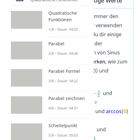
Cosinus: wichtige Werte
Quadratische
Damit du nicht immer den
Funktionen
Taschenrechner verwenden
1/8 – Dauer: 04:52
musst, solltest du dir einige
wichtige Werte
der
Parabel
Umkehrfunktion von Sinus
2/8 – Dauer: 04:40
und Cosinus
merken
, wie zum
Beispiel arccos(0) und
Parabel Formel
arccos(1).
3/8 – Dauer: 04:22
arcsin
(
-1
) =
und
Parabel zeichnen
arccos
(
-1
) =
4/8 – Dauer: 04:37
arcsin
(
0
) =
0
und
arccos
(
0
)
=
Scheitelpunkt
arcsin
(
1
) =
und
5/8 – Dauer: 05:03
arccos
(
1
) =
0