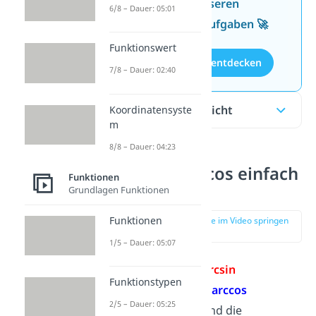
Wissen mit unseren
6/8 – Dauer: 05:01
kostenlosen Aufgaben 🚀
Funktionswert
Aufgaben entdecken
7/8 – Dauer: 02:40
Inhaltsübersicht
Koordinatensyste
m
8/8 – Dauer: 04:23
arcsin / arccos einfach
Funktionen
erklärt
Grundlagen Funktionen
Funktionen
zur Stelle im Video springen
(00:14)
1/5 – Dauer: 05:07
Die
Funktionen
arcsin
Funktionstypen
(
Arcussinus
) und
arccos
2/5 – Dauer: 05:25
(
Arcuscosinus
) sind die