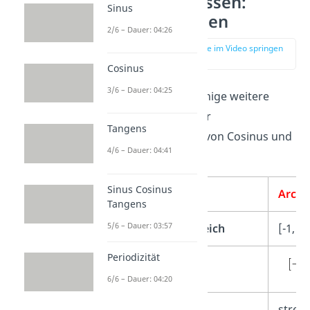
Expertenwissen:
Sinus
Eigenschaften
2/6 – Dauer: 04:26
zur Stelle im Video springen
(03:07)
Cosinus
3/6 – Dauer: 04:25
Schau dir noch einige weitere
Eigenschaften
der
Tangens
Umkehrfunktion von Cosinus und
4/6 – Dauer: 04:41
Sinus an:
Sinus Cosinus
Arcus
Tangens
5/6 – Dauer: 03:57
Definitionsbereich
[-1, 1]
Periodizität
Wertebereich
6/6 – Dauer: 04:20
Monotonie
stren