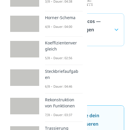
3/8 – Dauer: 04:38
Horner-Schema
arcsin und arccos —
4/8 – Dauer: 04:00
häufigste Fragen
(ausklappen)
Koeffizientenver
gleich
5/8 – Dauer: 02:56
Steckbriefaufgab
en
6/8 – Dauer: 04:46
Rekonstruktion
von Funktionen
Jetzt neu: Teste dein
7/8 – Dauer: 03:37
Wissen mit unseren
Trassierung