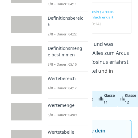
1/8 – Dauer: 04:11
arcsin / arccos
einfach erklärt
Definitionsbereic
(00:14)
h
2/8 – Dauer: 04:22
Was ist der
arcsin
und was
Definitionsmeng
bedeutet
arccos
? Alles zum Arcus
e bestimmen
Sinus und Arcus Cosinus erfährst
3/8 – Dauer: 05:10
du in diesem Artikel
und in
Wertebereich
unserem
Video
!
4/8 – Dauer: 04:12
Klasse
Klasse
Abiturvorbereitung
11
12
Wertemenge
5/8 – Dauer: 04:09
Jetzt neu: Teste dein
Wertetabelle