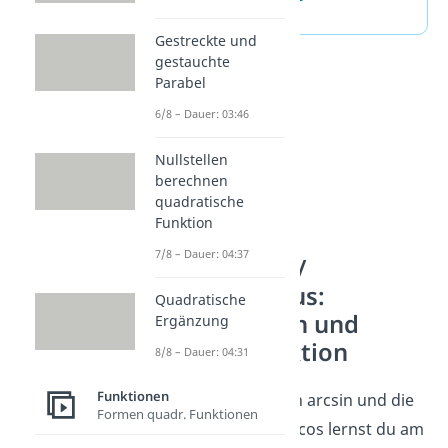
Gestreckte und
gestauchte
Parabel
6/8 – Dauer: 03:46
Nullstellen
berechnen
quadratische
Funktion
7/8 – Dauer: 04:37
Arcussinus /
Arcuscosinus:
Quadratische
Ableitungen und
Ergänzung
Stammfunktion
8/8 – Dauer: 04:31
Funktionen
Die
Ableitung
von arcsin und die
Formen quadr. Funktionen
Ableitung von arccos lernst du am