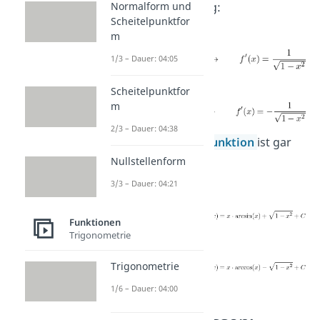
besten auswendig:
Normalform und
Scheitelpunktfor
m
1/3 – Dauer: 04:05
Scheitelpunktfor
m
2/3 – Dauer: 04:38
Auch die
Stammfunktion
ist gar
Nullstellenform
nicht so schwer:
3/3 – Dauer: 04:21
Funktionen
Trigonometrie
Trigonometrie
1/6 – Dauer: 04:00