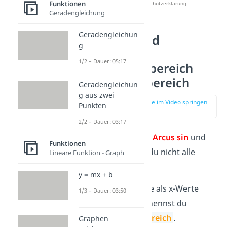
Funktionen
unserer
Datenschutzerklärung
.
Geradengleichung
Geradengleichun
arcsin(x) und
g
arccos(x):
1/2 – Dauer: 05:17
Definitionsbereich
und Wertebereich
Geradengleichun
g aus zwei
zur Stelle im Video springen
Punkten
(01:57)
2/2 – Dauer: 03:17
In die Funktionen
Arcus sin
und
Funktionen
Arcus cos
darfst du nicht alle
Lineare Funktion - Graph
Zahlen einsetzen.
y = mx + b
Die Zahlen, die als x-Werte
1/3 – Dauer: 03:50
erlaubt sind, nennst du
Definitionsbereich
.
Graphen