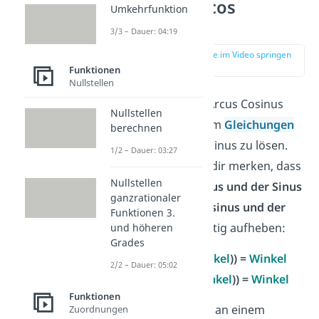
arcsin / arccos
Umkehrfunktion
Beispiel
3/3 – Dauer: 04:19
zur Stelle im Video springen
(00:46)
Funktionen
Nullstellen
Arcus Sinus und Arcus Cosinus
Nullstellen
verwendest du, um
Gleichungen
berechnen
mit Sinus und Cosinus zu lösen.
1/2 – Dauer: 03:27
Dafür solltest du dir merken, dass
Nullstellen
sich der
Arcussinus und der Sinus
ganzrationaler
bzw. der
Arcuscosinus und der
Funktionen 3.
Cosinus
gegenseitig aufheben:
und höheren
Grades
arcsin
(
sin
(
Winkel
)) =
Winkel
2/2 – Dauer: 05:02
arccos
(
cos
(
Winkel
)) =
Winkel
Funktionen
Wende das gleich an einem
Zuordnungen