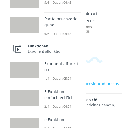
5/6 – Dauer: 04:45
Polyno
Linearf
Faktori
Partialbruchzerle
m
aktorze
sieren
gung
Dauer:
rlegung
Dauer:
03:55
04:38
Dauer:
6/6 – Dauer: 04:42
06:34
Funktionen
Exponentialfunktion
Exponentialfunkti
on
1/4 – Dauer: 05:24
zur Videoseite: arcsin und arccos
E Funktion
einfach erklärt
Lernen lohnt sich!
Entdecke hier deine Chancen.
2/4 – Dauer: 04:24
e Funktion