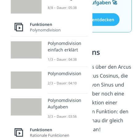
kostenlosen Aufgaben 🚀
8/8 – Dauer: 05:38
Aufgaben entdecken
Funktionen
Polynomdivision
Polynomdivision
einfach erklärt
Arcustangens
1/3 – Dauer: 04:38
Jetzt weißt du alles über den Arcus
Polynomdivision
Sinus und den Arcus Cosinus, die
2/3 – Dauer: 04:10
Umkehrfunktion von Sinus und
Cosinus! Es gibt aber noch eine
Polynomdivision
dritte Umkehrfunktion einer
Aufgaben
trigonometrischen Funktion: den
3/3 – Dauer: 03:56
Arcustangens
. Schau dir gleich
unser
Video
dazu an!
Funktionen
Rationale Funktionen