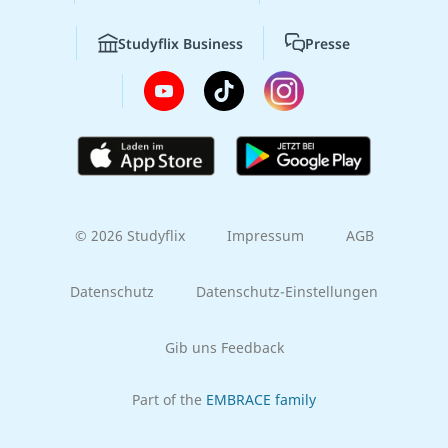
Studyflix Business
Presse
© 2026 Studyflix
Impressum
AGB
Datenschutz
Datenschutz-Einstellungen
Gib uns Feedback
Part of the
EMBRACE family