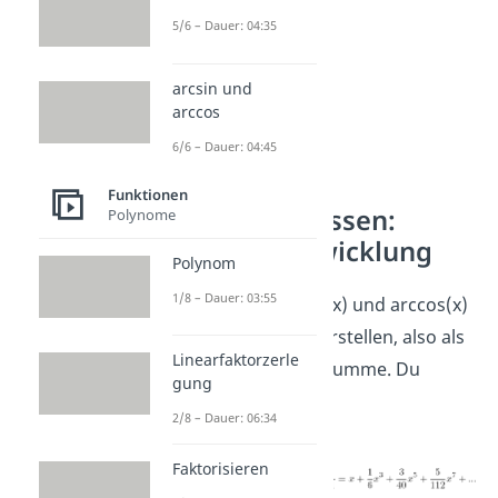
5/6 – Dauer: 04:35
arcsin und
arccos
6/6 – Dauer: 04:45
Funktionen
Expertenwissen:
Polynome
Reihenentwicklung
Polynom
1/8 – Dauer: 03:55
Du kannst arcsin(x) und arccos(x)
auch als
Reihe
darstellen, also als
Linearfaktorzerle
unendlich lange Summe. Du
gung
erhältst:
2/8 – Dauer: 06:34
Faktorisieren