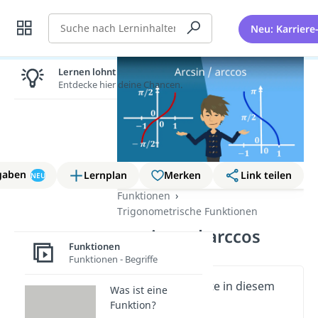
Suche
Neu: Karriere
Lernen lohnt sich!
Entdecke hier deine Chancen.
gaben
Lernplan
Merken
Link teilen
NEU
Funktionen
Trigonometrische Funktionen
arcsin und arccos
Funktionen
Funktionen - Begriffe
Wichtige Inhalte in diesem
Was ist eine
Video
Funktion?