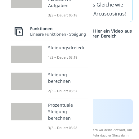
-1
cos
. Das ist das Gleiche wie
Aufgaben
Arcussinus und Arcuscosinus!
3/3 – Dauer: 05:18
Funktionen
Studyflix vernetzt: Hier ein Video aus
Lineare Funktionen - Steigung
einem anderen Bereich
Steigungsdreieck
1/3 – Dauer: 03:19
Steigung
berechnen
2/3 – Dauer: 03:37
Prozentuale
Steigung
berechnen
3/3 – Dauer: 03:28
Nach Beantwortung speichern wir deine Antwort, um
Studyflix zu verbessern. Mehr dazu erfährst du in