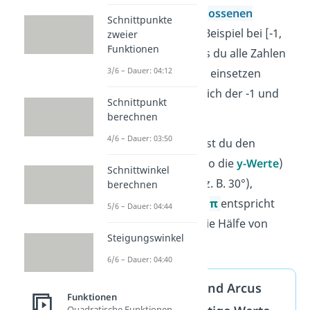
Merke:
Die
geschlossenen
Schnittpunkte
Klammern
, zum Beispiel bei [-1,
zweier
Funktionen
1], bedeuten, dass du alle Zahlen
3/6 – Dauer: 04:12
zwischen -1 und 1 einsetzen
darfst, einschließlich der -1 und
Schnittpunkt
der 1.
berechnen
4/6 – Dauer: 03:50
Wie du siehst, gibst du den
Wertebereich
(also die
y-Werte
)
Schnittwinkel
nicht in Grad an (z. B. 30°),
berechnen
sondern
in π
. Ein
π
entspricht
5/6 – Dauer: 04:44
dabei
180°
.
ist die Hälfe von
Steigungswinkel
180°, also
90°
.
6/6 – Dauer: 04:40
Arcus Sinus und Arcus
Funktionen
Quadratische Funktionen