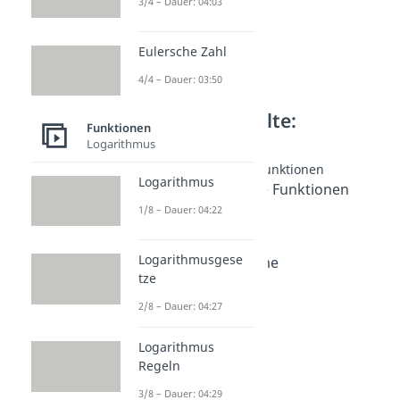
3/4 – Dauer: 04:03
Eulersche Zahl
4/4 – Dauer: 03:50
Weitere Inhalte:
Funktionen
Funktionen
Logarithmus
Trigonometrische Funktionen
Logarithmus
Trigonometrische Funktionen
Dauer: 04:43
1/8 – Dauer: 04:22
Einheitskreis
Dauer: 04:40
Logarithmusgese
Additionstheoreme
tze
Dauer: 04:38
Sinusfunktion
2/8 – Dauer: 04:27
Dauer: 04:30
Winkelfunktionen
Logarithmus
Dauer: 04:35
Regeln
arcsin und arccos
Dauer: 04:45
3/8 – Dauer: 04:29