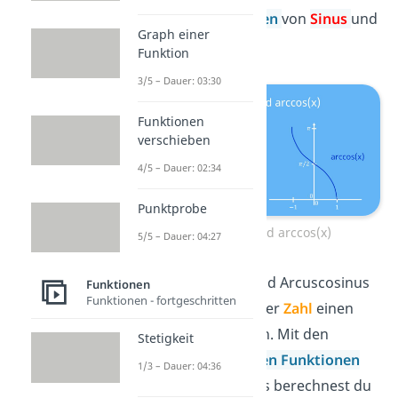
Umkehrfunktionen
von
Sinus
und
Graph einer
Cosinus
.
Funktion
3/5 – Dauer: 03:30
Funktionen
verschieben
4/5 – Dauer: 02:34
Punktprobe
arcsin(x) und arccos(x)
5/5 – Dauer: 04:27
Mit Arcussinus und Arcuscosinus
Funktionen
Funktionen - fortgeschritten
kannst du aus einer
Zahl
einen
Winkel
berechnen. Mit den
Stetigkeit
trigonometrischen Funktionen
1/3 – Dauer: 04:36
Sinus und Cosinus berechnest du