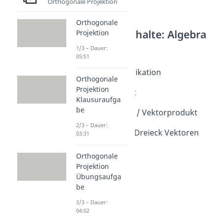
Orthogonale Projektion
Orthogonale
Weitere Inhalte: Algebra
Projektion
Schüler
1/3 – Dauer:
05:51
Vektorprodukte
Vektor Multiplikation
Orthogonale
Dauer: 04:56
Projektion
Skalarprodukt
Klausuraufga
Dauer: 04:24
be
Kreuzprodukt / Vektorprodukt
Dauer: 04:08
2/3 – Dauer:
Flächeninhalt Dreieck Vektoren
03:31
Dauer: 02:05
Spatprodukt
Orthogonale
Dauer: 04:00
Projektion
Übungsaufga
be
3/3 – Dauer:
04:02