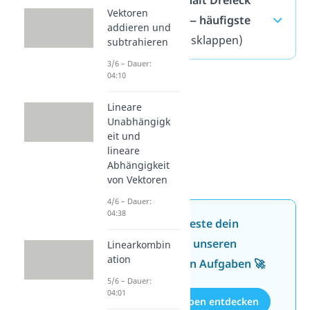
Vektoren
Vektoren — häufigste
addieren und
Fragen
(ausklappen)
subtrahieren
3/6 – Dauer:
04:10
Lineare
Unabhängigk
eit und
lineare
Abhängigkeit
von Vektoren
4/6 – Dauer:
04:38
Jetzt neu: Teste dein
Wissen mit unseren
Linearkombin
ation
kostenlosen Aufgaben 🚀
5/6 – Dauer:
04:01
Aufgaben entdecken