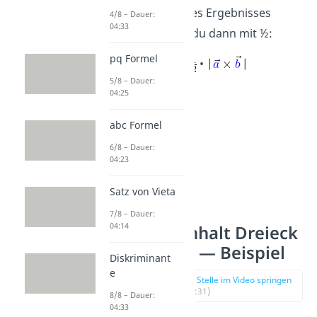
Den
Betrag
des Ergebnisses
4/8 – Dauer:
04:33
multiplizierst du dann mit ½:
pq Formel
A
=
• |
|
5/8 – Dauer:
04:25
abc Formel
6/8 – Dauer:
04:23
Satz von Vieta
7/8 – Dauer:
04:14
Flächeninhalt Dreieck
Vektoren — Beispiel
Diskriminant
e
zur Stelle im Video springen
(00:31)
8/8 – Dauer:
04:33