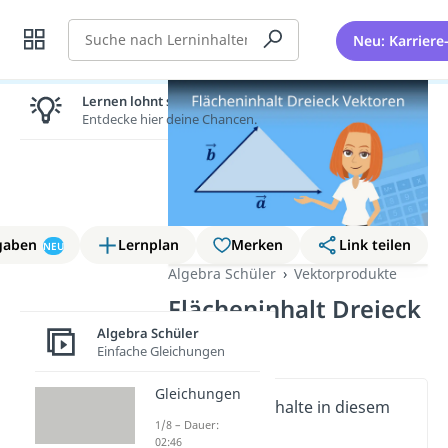
Suche
Neu: Karriere
Lernen lohnt sich!
Entdecke hier deine Chancen.
gaben
Lernplan
Merken
Link teilen
NEU
Algebra Schüler
Vektorprodukte
Flächeninhalt Dreieck
Vektoren
Algebra Schüler
Einfache Gleichungen
Gleichungen
Wichtige Inhalte in diesem
1/8 – Dauer:
Video
02:46