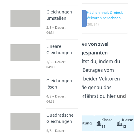
Gleichungen
Flächeninhalt Dreieck
Vektoren berechnen
umstellen
(00:14)
2/8 – Dauer:
04:34
Die
Fläche
eines
von zwei
Lineare
Vektoren aufgespannten
Gleichungen
Dreiecks
erhältst du, indem du
3/8 – Dauer:
04:00
die Hälfte des Betrages vom
Kreuzprodukt beider Vektoren
Gleichungen
berechnest. Wie genau das
lösen
funktioniert, erfährst du hier
und
4/8 – Dauer:
04:33
im
Video
!
Quadratische
Klasse
Klasse
Gleichungen
Abiturvorbereitung
11
12
5/8 – Dauer: