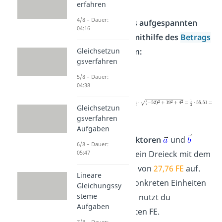
erfahren
4/8 – Dauer:
Fläche
des aufgespannten
04:16
Dreiecks mithilfe des
Betrags
berechnen:
Gleichsetzun
gsverfahren
5/8 – Dauer:
A
=
04:38
Gleichsetzun
27,76 FE
gsverfahren
Aufgaben
Die
beiden Vektoren
und
6/8 – Dauer:
spannen also ein Dreieck mit dem
05:47
Flächeninhalt
von
27,76 FE
auf.
Lineare
Da du keine konkreten Einheiten
Gleichungssy
steme
gegeben hast, nutzt du
Aufgaben
Flächeneinheiten FE.
7/8 – Dauer: