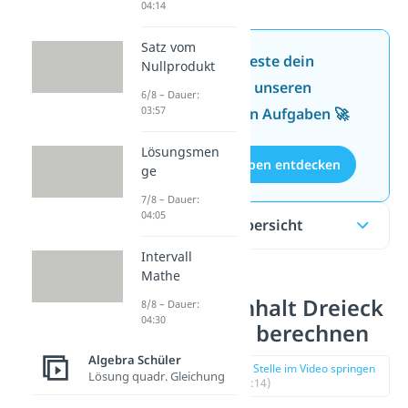
04:14
Satz vom
Jetzt neu: Teste dein
Nullprodukt
Wissen mit unseren
6/8 – Dauer:
03:57
kostenlosen Aufgaben 🚀
Lösungsmen
Aufgaben entdecken
ge
7/8 – Dauer:
04:05
Inhaltsübersicht
Intervall
Mathe
Flächeninhalt Dreieck
8/8 – Dauer:
04:30
Vektoren berechnen
Algebra Schüler
zur Stelle im Video springen
Lösung quadr. Gleichung
(00:14)