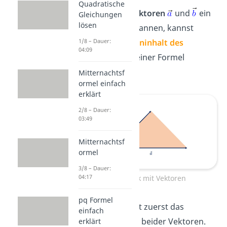
Quadratische
Wenn
zwei Vektoren
und
ein
Gleichungen
lösen
Dreieck
aufspannen, kannst
du den
Flächeninhalt des
1/8 – Dauer:
04:09
Dreiecks
mit einer Formel
bestimmen.
Mitternachtsf
ormel einfach
erklärt
2/8 – Dauer:
03:49
Mitternachtsf
ormel
3/8 – Dauer:
04:17
Dreieck mit Vektoren
pq Formel
Du berechnest zuerst das
einfach
Kreuzprodukt
beider Vektoren.
erklärt