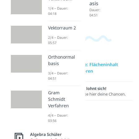
Dauer:
Dauer:
asis
04:00
04:18
1/4 – Dauer:
Dauer:
04:18
04:51
Vektorraum 2
2/4 – Dauer:
05:57
Orthonormal
basis
zur Videoseite: Flächeninhalt
Dreieck Vektoren
3/4 – Dauer:
04:51
Lernen lohnt sich!
Gram
Entdecke hier deine Chancen.
Schmidt
Verfahren
4/4 – Dauer:
03:56
Algebra Schüler