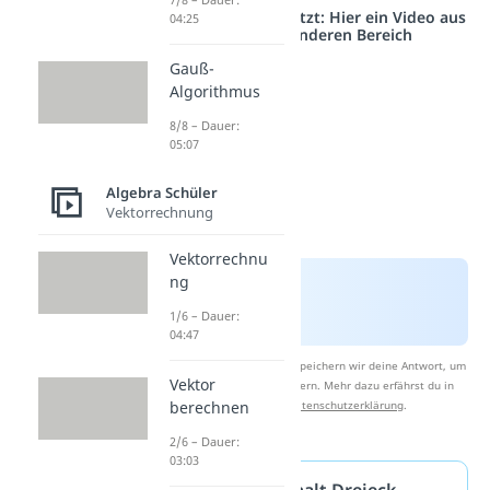
Studyflix vernetzt: Hier ein Video aus
04:25
einem anderen Bereich
Gauß-
Algorithmus
8/8 – Dauer:
05:07
Algebra Schüler
Vektorrechnung
Vektorrechnu
ng
1/6 – Dauer:
04:47
Nach Beantwortung speichern wir deine Antwort, um
Vektor
Studyflix zu verbessern. Mehr dazu erfährst du in
unserer
Datenschutzerklärung
.
berechnen
2/6 – Dauer:
03:03
Flächeninhalt Dreieck