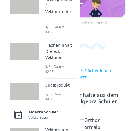
/
Vektorproduk
t
Zum Video: Kreuzprodukt
3/5 – Dauer:
04:08
Flächeninhalt
Dreieck
Vektoren
4/5 – Dauer:
zur Videoseite: Flächeninhalt
02:05
Dreieck Vektoren
Spatprodukt
Beliebte Inhalte aus dem
5/5 – Dauer:
04:00
Bereich
Algebra Schüler
Algebra Schüler
Vektorraum
Spatpr
Vektorr
Orthon
odukt
aum
ormalb
Vektorraum