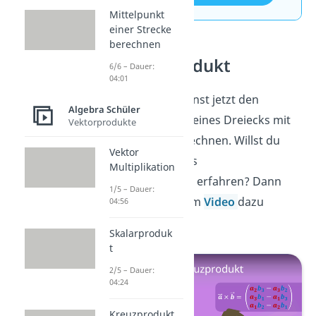
Mittelpunkt
einer Strecke
berechnen
Kreuzprodukt
6/6 – Dauer:
04:01
Prima, du kannst jetzt den
Algebra Schüler
Flächeninhalt eines Dreiecks mit
Vektorprodukte
Vektoren berechnen. Willst du
Vektor
mehr über das
Multiplikation
Kreuzprodukt
erfahren? Dann
1/5 – Dauer:
schau direkt im
Video
dazu
04:56
vorbei.
Skalarproduk
t
2/5 – Dauer:
04:24
Kreuzprodukt