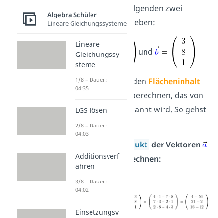
Du hast die folgenden zwei
Algebra Schüler
Vektoren
gegeben:
Lineare Gleichungssysteme
Lineare
und
Gleichungssy
steme
1/8 – Dauer:
Nun sollst du den
Flächeninhalt
04:35
des Dreiecks berechnen, das von
ihnen aufgespannt wird. So gehst
LGS lösen
du dabei vor:
2/8 – Dauer:
04:03
Kreuzprodukt
der Vektoren
Additionsverf
und
berechnen:
ahren
3/8 – Dauer:
04:02
Einsetzungsv