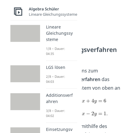
Algebra Schüler
Lineare Gleichungssysteme
Lineare
Gleichungssy
steme
Einsetzungsverfahren
1/8 – Dauer:
04:35
Beispiel
LGS lösen
Schauen wir uns zum
2/8 – Dauer:
Einsetzungsverfahren
das
04:03
Gleichungssystem von oben an
Additionsverf
(I)
ahren
3/8 – Dauer:
(II)
04:02
Du sollst nun mithilfe des
Einsetzungsv