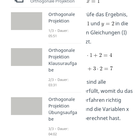
Orthogonale Projektion
Probe:
Überprüfe das Ergebnis,
Orthogonale
Projektion
indem du
und
in die
1/3 – Dauer:
ursprünglichen Gleichungen (I)
05:51
und (II) einsetzt.
Orthogonale
(I)
Projektion
Klausuraufga
(II)
be
2/3 – Dauer:
Wie du siehst, sind alle
03:31
Gleichungen erfüllt, womit du das
Orthogonale
Einsetzungsverfahren richtig
Projektion
angewendet und die Variablen x
Übungsaufga
und y richtig berechnet hast.
be
3/3 – Dauer:
04:02