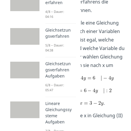
Einsetzungsverfahrens die
erfahren
Lösung berechnen.
4/8 – Dauer:
04:16
Schritt 1:
Wähle eine Gleichung
Gleichsetzun
aus, die du nach einer Variablen
gsverfahren
umformst. Es ist egal, welche
5/8 – Dauer:
Gleichung und welche Variable du
04:38
auswählst. Wir wählen Gleichung
Gleichsetzun
(I) und formen sie nach x um
gsverfahren
Aufgaben
(I)
6/8 – Dauer:
(I)
05:47
(I‘)
.
Lineare
Gleichungssy
Schritt 2:
Setze x in Gleichung (II)
steme
Aufgaben
ein
7/8 – Dauer: