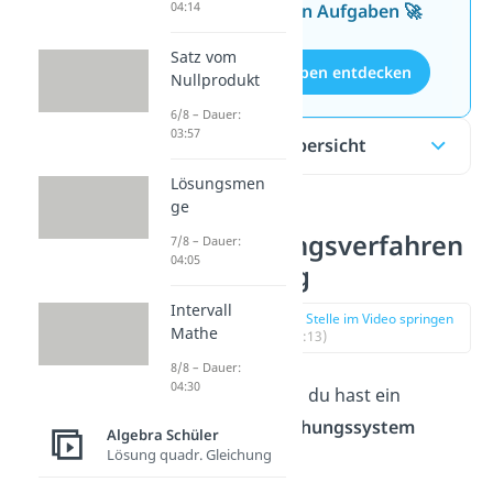
04:14
kostenlosen Aufgaben 🚀
Satz vom
Aufgaben entdecken
Nullprodukt
6/8 – Dauer:
03:57
Inhaltsübersicht
Lösungsmen
ge
Einsetzungsverfahren
7/8 – Dauer:
04:05
Anleitung
Intervall
zur Stelle im Video springen
Mathe
(00:13)
8/8 – Dauer:
04:30
Angenommen du hast ein
lineares Gleichungssystem
Algebra Schüler
Lösung quadr. Gleichung
gegeben