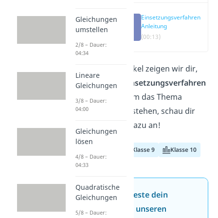
Einsetzungsverfahren
Gleichungen
Anleitung
umstellen
(00:13)
2/8 – Dauer:
04:34
In diesem Artikel zeigen wir dir,
Lineare
wie du das
Einsetzungsverfahren
Gleichungen
anwendest. Um das Thema
3/8 – Dauer:
04:00
schnell zu verstehen, schau dir
unser
Video
dazu an!
Gleichungen
lösen
Klasse 8
Klasse 9
Klasse 10
4/8 – Dauer:
04:33
Quadratische
Jetzt neu: Teste dein
Gleichungen
Wissen mit unseren
5/8 – Dauer: