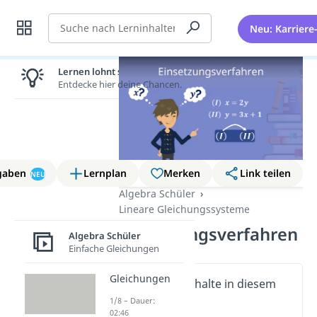
Suche
Neu: Karriere
Lernen lohnt sich!
Entdecke hier deine Chancen.
gaben
Lernplan
Merken
Link teilen
NEU
Algebra Schüler
Lineare Gleichungssysteme
Einsetzungsverfahren
Algebra Schüler
Einfache Gleichungen
Gleichungen
Wichtige Inhalte in diesem
Video
1/8 – Dauer:
02:46