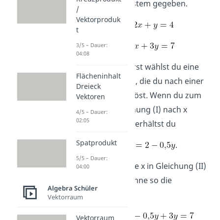
Gleichungssystem gegeben.
/
Vektorproduk
(I)
t
(II)
3/5 – Dauer:
04:08
Schritt 1:
Zuerst wählst du eine
Flächeninhalt
Gleichung aus, die du nach einer
Dreieck
Variablen auflöst. Wenn du zum
Vektoren
Beispiel Gleichung (I) nach x
4/5 – Dauer:
02:05
umformst, so erhältst du
Spatprodukt
(I‘)
.
5/5 – Dauer:
Schritt 2:
Setze x in Gleichung (II)
04:00
ein und berechne so die
Algebra Schüler
Gleichung
Vektorraum
x in (II)
Vektorraum