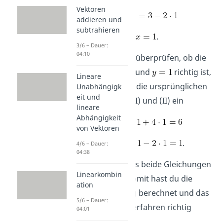
Vektoren
(I‘)
addieren und
subtrahieren
.
3/6 – Dauer:
04:10
Probe:
Um zu überprüfen, ob die
Lösung
und
richtig ist,
Lineare
setzt du sie in die ursprünglichen
Unabhängigk
eit und
Gleichungen (I) und (II) ein
lineare
Abhängigkeit
(I)
von Vektoren
(II)
.
4/6 – Dauer:
04:38
Du siehst, dass beide Gleichungen
Linearkombin
erfüllt sind. Somit hast du die
ation
Lösung richtig berechnet und das
5/6 – Dauer:
Einsetzungsverfahren richtig
04:01