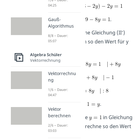
(II‘)
04:25
(II‘)
.
Gauß-
Algorithmus
Schritt 3:
Forme Gleichung (II‘)
8/8 – Dauer:
nach y um, um so den Wert für y
05:07
zu ermitteln
Algebra Schüler
Vektorrechnung
(II‘)
Vektorrechnu
ng
1/6 – Dauer:
04:47
.
Vektor
berechnen
Schritt 4:
Setze
in Gleichung
(I‘) ein und berechne so den Wert
2/6 – Dauer:
03:03
für x