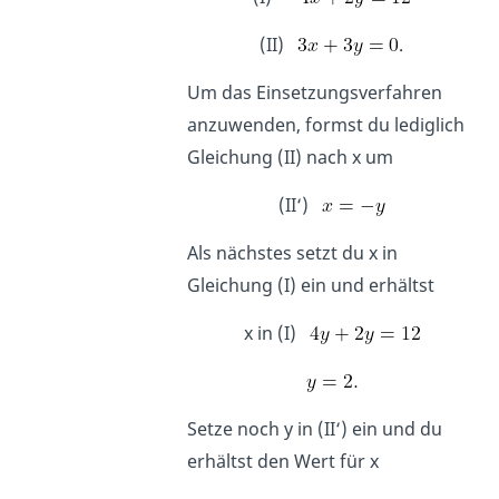
(II)
.
Um das Einsetzungsverfahren
anzuwenden, formst du lediglich
Gleichung (II) nach
x um
(II‘)
Als nächstes setzt du
x in
Gleichung (I) ein und erhältst
x in (I)
Setze noch y in (II‘) ein und du
erhältst den Wert für
x