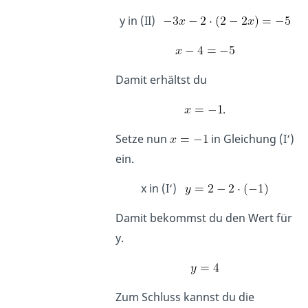
y in (II)
Damit erhältst du
.
Setze nun
in Gleichung (I‘)
ein.
x in (I‘)
Damit bekommst du den Wert für
y.
Zum Schluss kannst du die