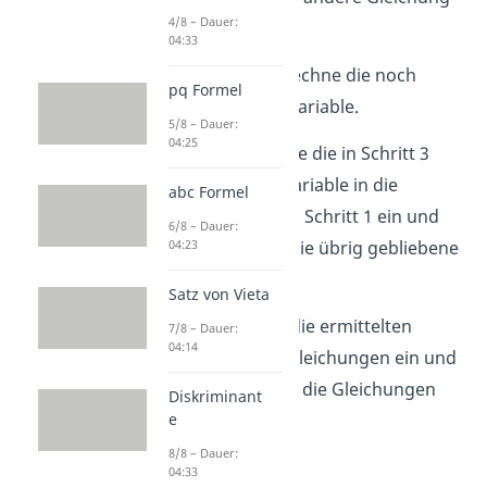
4/8 – Dauer:
ein.
04:33
Schritt 3
:
Berechne die noch
pq Formel
enthaltende Variable.
5/8 – Dauer:
04:25
Schritt 4
:
Setze die in Schritt 3
berechnete Variable in die
abc Formel
Gleichung aus Schritt 1 ein und
6/8 – Dauer:
berechne so die übrig gebliebene
04:23
Variable.
Satz von Vieta
Probe:
Setze die ermittelten
7/8 – Dauer:
04:14
Werte in die Gleichungen ein und
überprüfe, ob die Gleichungen
Diskriminant
erfüllt sind.
e
8/8 – Dauer:
04:33