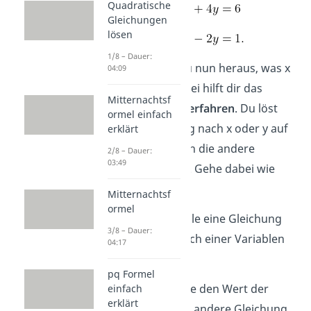
Quadratische
Gleichungen
lösen
1/8 – Dauer:
Wie findest du nun heraus, was x
04:09
und y ist? Dabei hilft dir das
Mitternachtsf
Einsetzungsverfahren
. Du löst
ormel einfach
eine Gleichung nach x oder y auf
erklärt
und setzt sie in die andere
2/8 – Dauer:
03:49
Gleichung ein. Gehe dabei wie
folgt vor:
Mitternachtsf
ormel
Schritt 1
:
Wähle eine Gleichung
3/8 – Dauer:
aus, die du nach einer Variablen
04:17
umformst.
pq Formel
Schritt 2:
Setze den Wert der
einfach
erklärt
Variable in die andere Gleichung