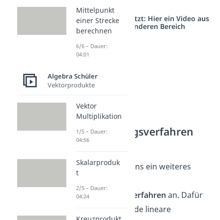
angewendet.
Mittelpunkt
Studyflix vernetzt: Hier ein Video aus
einer Strecke
einem anderen Bereich
berechnen
6/6 – Dauer:
04:01
Algebra Schüler
Vektorprodukte
Vektor
Multiplikation
Einsetzungsverfahren
1/5 – Dauer:
04:56
Übungen
Skalarproduk
Schauen wir uns ein weiteres
t
Beispiel zum
2/5 – Dauer:
Einsetzungsverfahren
an. Dafür
04:24
sei das folgende lineare
Kreuzprodukt