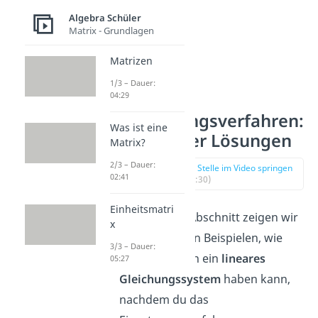
Algebra Schüler
Matrix - Grundlagen
Matrizen
1/3 – Dauer:
04:29
Einsetzungsverfahren:
Was ist eine
Anzahl der Lösungen
Matrix?
2/3 – Dauer:
zur Stelle im Video springen
02:41
(02:30)
Einheitsmatri
Im nächsten Abschnitt zeigen wir
x
dir anhand von Beispielen, wie
3/3 – Dauer:
viele Lösungen ein
lineares
05:27
Gleichungssystem
haben kann,
nachdem du das