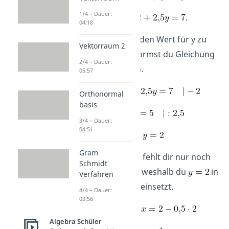
1/4 – Dauer:
(II‘)
.
04:18
Schritt 3:
Um den Wert für y zu
Vektorraum 2
bekommen, formst du Gleichung
2/4 – Dauer:
(II‘) nach y um.
05:57
(II‘)
Orthonormal
basis
3/4 – Dauer:
04:51
Gram
Schritt 4:
Jetzt fehlt dir nur noch
Schmidt
die Variable x, weshalb du
in
Verfahren
Gleichung (I‘) einsetzt.
4/4 – Dauer:
03:56
y in (I‘)
Algebra Schüler