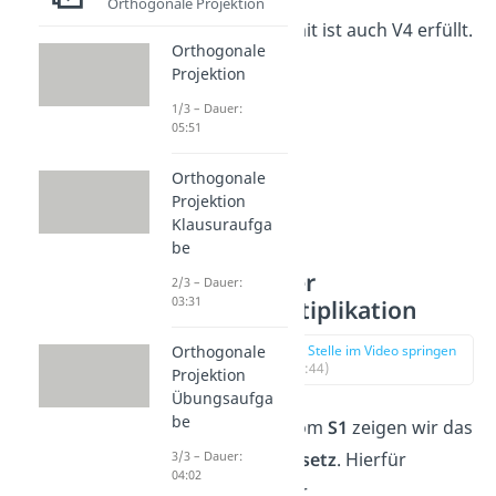
Orthogonale Projektion
gegeben. Somit ist auch V4 erfüllt.
Orthogonale
Projektion
1/3 – Dauer:
05:51
Orthogonale
Projektion
Klausuraufga
be
Axiome der
2/3 – Dauer:
03:31
Skalarmultiplikation
zur Stelle im Video springen
Orthogonale
(03:44)
Projektion
Übungsaufga
be
Im ersten Axiom
S1
zeigen wir das
Distributivgesetz
. Hierfür
3/3 – Dauer:
04:02
berechnen wir