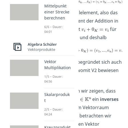
Mittelpunkt
einer Strecke
Da
das Nullelement, also das
berechnen
neutrale Element der Addition in
6/6 – Dauer:
darstellt, gilt
für
04:01
alle
und deshalb
Algebra Schüler
Vektorprodukte
Völlig analog begründet sich auch
Vektor
Multiplikation
, womit V2 bewiesen
1/5 – Dauer:
ist.
04:56
Für
V3
müssen wir zeigen, dass
Skalarproduk
jeder Vektor
ein
inverses
t
Element
im Vektorraum
2/5 – Dauer:
04:24
besitzt. Daher betrachten wir
einen beliebigen Vektor
Kreuzprodukt