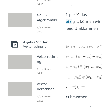
.
04:25
Da in jedem Körper
das
Gauß-
Algorithmus
Assoziativgesetz
gilt, können wir
8/8 – Dauer:
nun entsprechend Umklammern
05:07
und erhalten:
Algebra Schüler
Vektorrechnung
Vektorrechnu
ng
1/6 – Dauer:
04:47
Vektor
.
berechnen
Damit wurde
V1
bewiesen.
2/6 – Dauer:
03:03