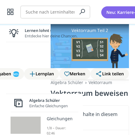
Suche
Neu: Karriere
Lernen lohnt sich!
Entdecke hier deine Chancen.
gaben
Lernplan
Merken
Link teilen
NEU
Algebra Schüler
Vektorraum
Vektorraum beweisen
Algebra Schüler
Einfache Gleichungen
Wichtige Inhalte in diesem
Gleichungen
Video
1/8 – Dauer:
02:46