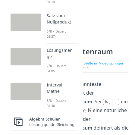
04:14
Satz vom
Nullprodukt
6/8 – Dauer:
03:57
Koordinatenraum
Lösungsmen
ge
zur Stelle im Video springen
7/8 – Dauer:
(00:17)
04:05
Der wohl bekannteste
Intervall
Mathe
Vektorraum ist der
Koordinatenraum
. Sei
ein
8/8 – Dauer:
04:30
Körper und
eine natürliche
Zahl. Dann ist der
Algebra Schüler
Lösung quadr. Gleichung
Koordinatenraum
definiert als die