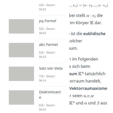
4/8 – Dauer:
04:33
festgelegt. Dabei stellt
die
pq Formel
Multiplikation im Körper
dar.
5/8 – Dauer:
Beispielsweise ist die
euklidische
04:25
Ebene
ein solcher
abc Formel
Koordinatenraum.
6/8 – Dauer:
04:23
Wir wollen nun im Folgenden
zeigen, dass es sich beim
Satz von Vieta
Koordinatenraum
tatsächlich
7/8 – Dauer:
um einen Vektorraum handelt,
04:14
indem wir die
Vektorraumaxiome
Diskriminant
prüfen. Hierfür seien
e
Elemente aus
und
und
aus
8/8 – Dauer:
.
04:33