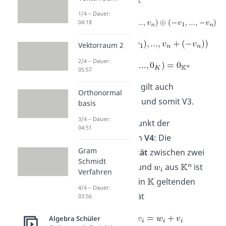
1/4 – Dauer:
04:18
Vektorraum 2
2/4 – Dauer:
05:57
erfüllt. Analog gilt auch
Orthonormal
und somit V3.
basis
3/4 – Dauer:
Zum letzten Punkt der
04:51
Vektoraddition
V4
: Die
Gram
Kommutativität
zwischen zwei
Schmidt
Elementen
und
aus
ist
Verfahren
aufgrund der in
geltenden
4/4 – Dauer:
Kommutativität
03:56
Algebra Schüler