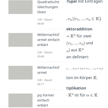
Menge aller
-Tupel
mit Einträgen
Quadratische
Gleichungen
aus
:
lösen
.
1/8 – Dauer:
04:09
Dabei ist die
Vektoraddition
Mitternachtsf
für zwei
ormel einfach
Vektoren
und
erklärt
aus
2/8 – Dauer:
folgendermaßen definiert:
03:49
Mitternachtsf
ormel
mit
als Addition im Körper
.
3/8 – Dauer:
04:17
Die
Skalarmultiplikation
ist für
pq Formel
einfach
als
erklärt