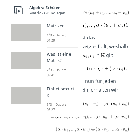
Algebra Schüler
Matrix - Grundlagen
.
Matrizen
1/3 – Dauer:
Im Körper
ist das
04:29
Distributivgesetz
erfüllt, weshalb
Was ist eine
für
und alle
in
gilt
Matrix?
2/3 – Dauer:
02:41
Setzen wir das nun für jeden
Einheitsmatri
Eintrag oben ein, erhalten wir
x
3/3 – Dauer:
05:27