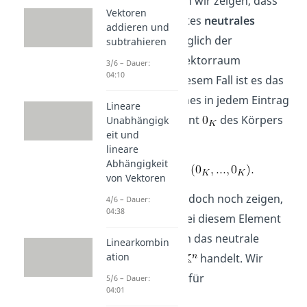
Für
V2
müssen wir zeigen, dass
Vektoren
ein sogenanntes
neutrales
addieren und
Element
bezüglich der
subtrahieren
Addition im Vektorraum
3/6 – Dauer:
04:10
existiert. In diesem Fall ist es das
-Tupel,
welches in jedem Eintrag
Lineare
das Nullelement
des Körpers
Unabhängigk
eit und
stehen hat:
lineare
Abhängigkeit
von Vektoren
Wir müssen jedoch noch zeigen,
4/6 – Dauer:
04:38
dass es sich bei diesem Element
tatsächlich um das neutrale
Linearkombin
ation
Element von
handelt. Wir
betrachten dafür
5/6 – Dauer:
04:01