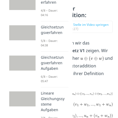
erfahren
Axiome der
4/8 – Dauer:
Vektoraddition:
04:16
zur Stelle im Video springen
Gleichsetzun
(00:27)
gsverfahren
5/8 – Dauer:
Zuerst müssen wir das
04:38
Assoziativgesetz V1
zeigen. Wir
Gleichsetzun
betrachten daher
und
gsverfahren
führen die Vektoraddition
Aufgaben
entsprechend ihrer Definition
6/8 – Dauer:
aus:
05:47
Lineare
Gleichungssy
steme
Aufgaben
7/8 – Dauer: