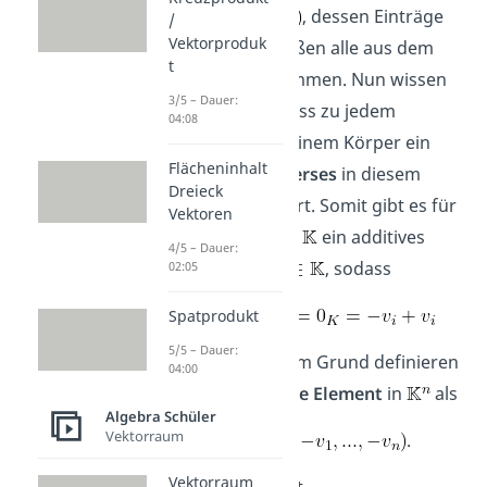
, dessen Einträge
/
Vektorproduk
bekanntermaßen alle aus dem
t
Körper
stammen. Nun wissen
3/5 – Dauer:
wir zudem, dass zu jedem
04:08
Element aus einem Körper ein
Flächeninhalt
additives Inverses
in diesem
Dreieck
Körper existiert. Somit gibt es für
Vektoren
jedes der
ein additives
4/5 – Dauer:
Inverses
, sodass
02:05
Spatprodukt
5/5 – Dauer:
gilt. Aus diesem Grund definieren
04:00
wir das
inverse Element
in
als
Algebra Schüler
Vektorraum
.
Vektorraum
Denn damit ist