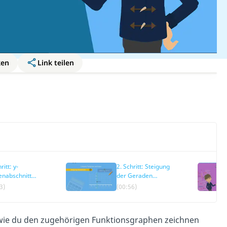
ken
Link teilen
ritt: y-
2. Schritt: Steigung
enabschnitt
der Geraden
immen
einzeichnen
3)
(00:56)
, wie du den zugehörigen Funktionsgraphen zeichnen