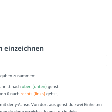
en einzeichnen
 Angaben zusammen:
schnitt nach
oben (unten)
gehst.
 von 0 nach
rechts (links)
gehst.
mit der y-Achse. Von dort aus gehst du zwei Einheiten
 den du dann erreichst, kannst du in dein