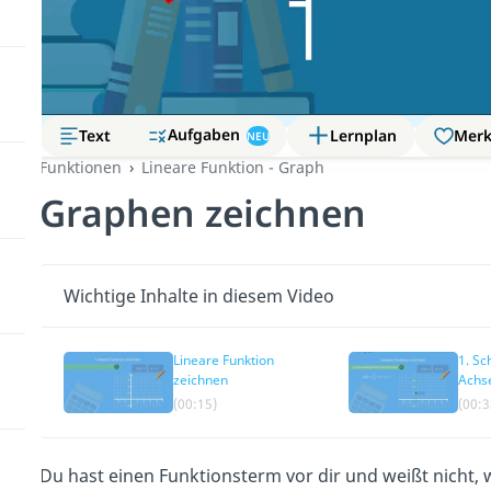
Aufgaben
Text
Lernplan
Mer
NEU
Funktionen
Lineare Funktion - Graph
Graphen zeichnen
Wichtige Inhalte in diesem Video
Lineare Funktion
1. Sch
zeichnen
Achs
best
(00:15)
(00:3
Du hast einen Funktionsterm vor dir und weißt nicht