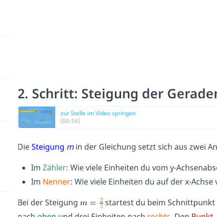
2. Schritt: Steigung der Gerad
zur Stelle im Video springen
(00:56)
Die
Steigung
m
in der Gleichung setzt sich aus zwei
Im
Zähler
: Wie viele Einheiten du vom y-Achsenab
Im
Nenner
: Wie viele Einheiten du auf der x-Achse
Bei der Steigung
startest du beim Schnittpunkt 
nach
oben
und drei Einheiten nach
rechts
. Den
Punkt
,